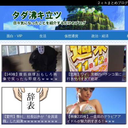
２ｃｈまとめブログ
面白・VIP
生活
仮想通貨
政治・経済
【140枚】腹 筋 崩 壊 お も し ろ 画
【悲報】ワイ、京都のパチンコ屋に
像 で 笑 っ た ら 即 寝 ろ ｗ ｗ ｗ ｗ
行きヤバすぎて絶望...
ｗ ｗ ｗ ｗ ｗ ｗ ｗ ｗ
【驚愕】弊社、社長以外が『全員退
【画像235枚】一昔前のグラビアア
職』した結果ｗｗｗｗｗｗｗｗｗｗ
イドルが魅力的すぎる！ｗｗｗ
ｗｗｗ