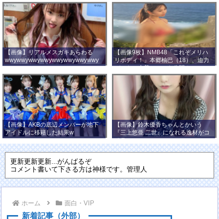
【画像】リアルメスガキあらわる
【画像9枚】NMB48「これぞメリハ
wwywwywwywwywwywwywwywwy
リボディ！」本郷柚巴（18）、迫力
wwy
バストの水着ショット公開！
【画像】AKBの底辺メンバーが地下
【画像】鈴木優香ちゃんとかいう
アイドルに移籍した結果w
『三上悠亜 二世』になれる逸材がコ
チラ
更新更新更新...がんばるぞ
コメント書いて下さる方は神様です。管理人
ホーム
面白・VIP
新着記事（外部）