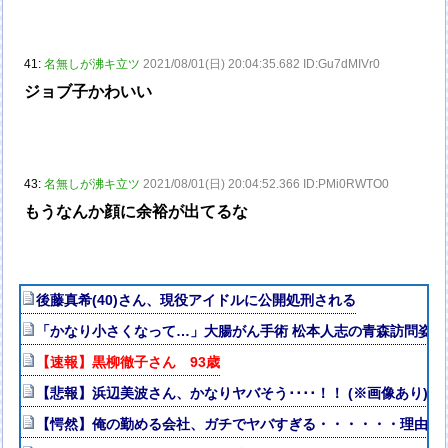
41:
名無しが沸キ立ツ
2021/08/01(日) 20:04:35.682 ID:Gu7dMIVr0
ジョブ子かわいい
43:
名無しが沸キ立ツ
2021/08/01(日) 20:04:52.366 ID:PMi0RWTO0
もうなんか顔に余裕が出てるな
後藤真希(40)さん、現役アイドルに公開処刑される
「かなり小さくなって…」大腸がん手術 松本人志の青森訪問姿
【速報】黒柳徹子さん 93歳
【悲報】浜辺美波さん、かなりヤバそう････！！ (※画像あり)
【愕然】俺の勤める会社、ガチでヤバすぎる・・・・・・理由が