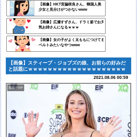
定リ
【画像】HKT宮脇咲良さん、韓国人美
少女と見分けがつかないwww
ンク
自動
【画像】広瀬すずさん、ドラミ姿でお天
気お姉さんになるｗｗｗ
更新
ツー
【画像】女の子がよく太ももにつけてる
ベルトみたいなやつwww
ル
【画像】スティーブ・ジョブズの娘、お前らの好みだ
と話題にｗｗｗｗｗｗｗｗｗｗｗｗｗｗｗｗｗｗｗｗ
ｗｗｗｗｗｗｗｗ
2021.08.06 00:59
面白・VIP