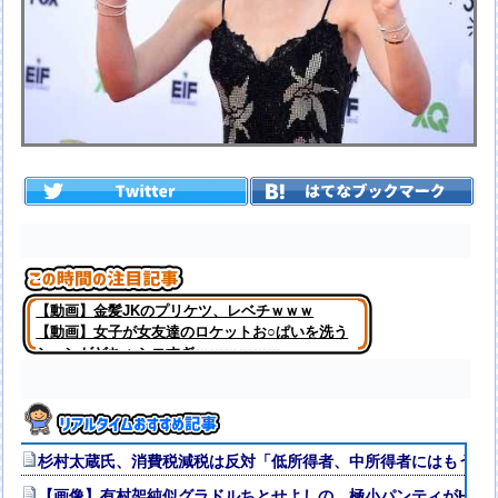
【動画】金髪JKのプリケツ、レベチｗｗｗ
【動画】女子が女友達のロケットお○ぱいを洗う
シーンがどちゃシコすぎｗｗｗｗｗｗ
杉村太蔵氏、消費税減税は反対「低所得者、中所得者にはもう減
【画像】有村架純似グラドルちとせよしの、極小パンティがHす