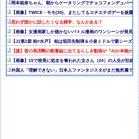
岡本姫奈ちゃん、朝からケータリングでチョコフォンデュパーティ
【画像】TWICE・モモ(30)、またしてもエチエチボデーを披露ww
思わず誰かに話したくなる雑学、なんかある？
【画像】女漫画家しか描かないバトル漫画のワンシーンが発見さらるw
【J1第1節 柏×水戸】 柏は垣田先制弾＆小泉ミドルで新シーズ
【謎】昔の長渕剛の歌番組に出てるらしき動画が『AIか本物か』
【画像】15で校長に処女を奪われた女さん（24）の人生が壮絶w
外国人「理解できない」日本人ファンタジスタがまだ無所属で欧州