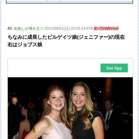
45:
名無しが沸キ立ツ
2021/08/01(日) 20:05:14.876
ID:/T/zW8Vm0
ちなみに成長したビルゲイツ娘(ジェニファー)の現在
右はジョブス娘