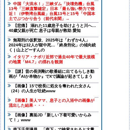
中国「大洪水！」三峡ダム「決壊危機」台風
13号「三峡直撃確定」日本「最も強い勢力で接
近！（伊勢湾台風級」台風13号と15号「中国本
土でぶつかり合う（前代未聞」→
【悲痛】 溺れた11歳息子を助けようと川へ…
40歳父親が死亡 息子は母親が救助 愛知
無期刑の仮釈放、2025年は「わずか4人」
2024年は32人が獄中死…「終身刑化」の傾向続
く | 山上どーすんの
イタリア・ナポリ近郊で過去40年で最大規模
の地震「M4.7」の揺れを観測
【謎】昔の長渕剛の歌番組に出てるらしき動
画が『AIか本物か』でXで議論が起きてしまう
【画像】15で校長に処女を奪われた女さん
（24）の人生が壮絶www
【画像】美人ママ、息子との入浴中の画像が
流出した結果・・・
【画像】裏垢JD「新しい下着可愛いからみ
て！」www
森下千里議員、「森下」で検索されると大量