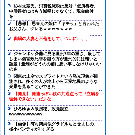
杉村太蔵氏、消費税減税は反対「低所得者、
中所得者にはもう減税じゃなくて、現金給付
を」
【悲報】 思春期の娘に「キモッ」と言われた
お父さん、グレるｗｗｗｗｗｗｗ
職場の人妻と不倫をして、ついに、、、
ジャンポケ斉藤に見る量刑7年の重さ、殺して
しまい傷害致死罪を狙う方が量刑的には軽いと
話題 | 量刑がどうのの前に悪い事しなけりゃいい
のさ
関東の上空でスプライトという発光現象が観
測され、多くの人が地上から天変地異のような
光景を見ることができた
【発見】 発達っぽい奴の共通点って『立場を
理解できない』だよな
ひろゆき＆泉房穂、政党設立
wwwwwwwwww
【画像】有村架純似グラドルちとせよしの、
極小パンティがHすぎる