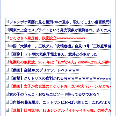
ジャンポケ斉藤に見る量刑7年の重さ、殺してしまい傷害致死罪を
関東の上空でスプライトという発光現象が観測され、多くの人が
ひろゆき＆泉房穂、政党設立wwwwwwwwww
中国「大洪水！」三峡ダム「決壊危機」台風13号「三峡直撃確定
【画像】 テレ朝の気象予報士さん、意外と小さかった
無期刑の仮釈放、2025年は「わずか4人」2024年は32人が獄中
【動画】金髪JKのプリケツ、レベチｗｗｗ
【衝撃】クリトリスの皮剥かれる時ｗｗｗｗｗｗｗｗｗwwww
【動画】女子が女友達のロケットお○ぱいを洗うシーンがどちゃ
女の子のうんこ・おならエピソード持ってるやつおる？
日向坂46藤嶌果歩、ニットワンピお●ぱい超ミニ！これAVよりエ
【速報】日向坂46、18thシングル『イチャイチャ虫』の発売が