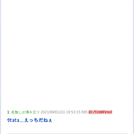
1:
名無しが沸キ立ツ
2021/08/01(日) 19:53:15.585
ID:/T/zW8Vm0
ｳﾋｮﾋｮ…えっちだねぇ