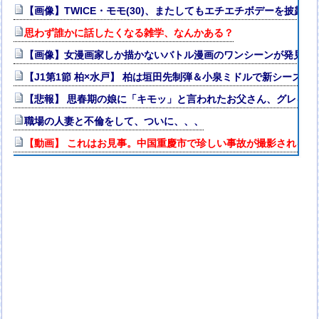
【画像】TWICE・モモ(30)、またしてもエチエチボデーを披露ww
思わず誰かに話したくなる雑学、なんかある？
【画像】女漫画家しか描かないバトル漫画のワンシーンが発見さらるw
【J1第1節 柏×水戸】 柏は垣田先制弾＆小泉ミドルで新シーズ
【悲報】 思春期の娘に「キモッ」と言われたお父さん、グレるｗ
職場の人妻と不倫をして、ついに、、、
【動画】 これはお見事。中国重慶市で珍しい事故が撮影される。