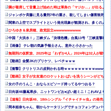
隣が着席して音量上げ始めた時は渾身の「マジか…」が出るよね
ジャンポケ斉藤に見る量刑7年の重さ、殺してしまい傷害致死罪を
関東の上空でスプライトという発光現象が観測され、多くの人が
ひろゆき＆泉房穂、政党設立wwwwwwwwww
中国「大洪水！」三峡ダム「決壊危機」台風13号「三峡直撃確定
【画像】 テレ朝の気象予報士さん、意外と小さかった
無期刑の仮釈放、2025年は「わずか4人」2024年は32人が獄中
【動画】金髪JKのプリケツ、レベチｗｗｗ
【衝撃】クリトリスの皮剥かれる時ｗｗｗｗｗｗｗｗｗwwww
【動画】女子が女友達のロケットお○ぱいを洗うシーンがどちゃ
女の子のうんこ・おならエピソード持ってるやつおる？
日向坂46藤嶌果歩、ニットワンピお●ぱい超ミニ！これAVよりエ
【速報】日向坂46、18thシングル『イチャイチャ虫』の発売が決
岡本姫奈ちゃん、朝からケータリングでチョコフォンデュパーティ