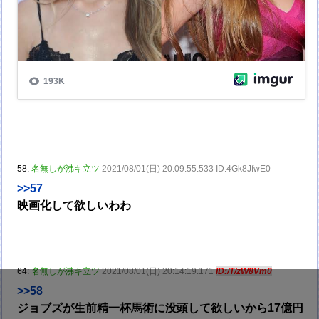
58:
名無しが沸キ立ツ
2021/08/01(日) 20:09:55.533 ID:4Gk8JfwE0
>>57
映画化して欲しいわわ
64:
名無しが沸キ立ツ
2021/08/01(日) 20:14:19.171
ID:/T/zW8Vm0
>>58
ジョブズが生前精一杯馬術に没頭して欲しいから17億円