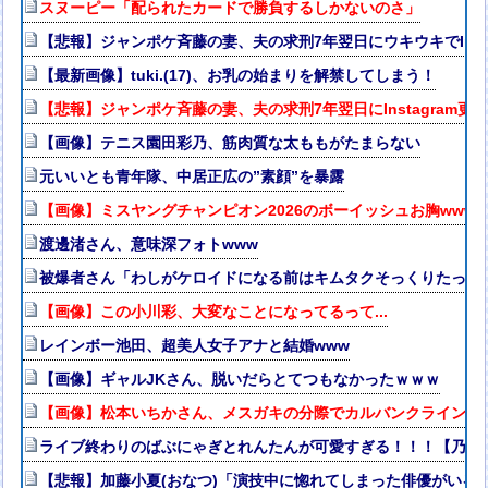
スヌーピー「配られたカードで勝負するしかないのさ」
【悲報】ジャンポケ斉藤の妻、夫の求刑7年翌日にウキウキでInsta
【最新画像】tuki.(17)、お乳の始まりを解禁してしまう！
【悲報】ジャンポケ斉藤の妻、夫の求刑7年翌日にInstagram
【画像】テニス園田彩乃、筋肉質な太ももがたまらない
元いいとも青年隊、中居正広の”素顔”を暴露
【画像】ミスヤングチャンピオン2026のボーイッシュお胸www
渡邊渚さん、意味深フォトwww
被爆者さん「わしがケロイドになる前はキムタクそっくりたった
【画像】この小川彩、大変なことになってるって...
レインボー池田、超美人女子アナと結婚www
【画像】ギャルJKさん、脱いだらとてつもなかったｗｗｗ
【画像】松本いちかさん、メスガキの分際でカルバンクライン下
ライブ終わりのばぶにゃぎとれんたんが可愛すぎる！！！【乃木坂
【悲報】加藤小夏(おなつ)「演技中に惚れてしまった俳優がいる」