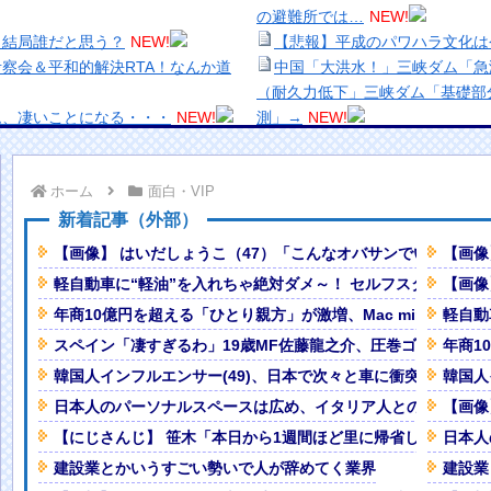
の避難所では…
NEW!
←結局誰だと思う？
NEW!
【悲報】平成のパワハラ文化は
察会＆平和的解決RTA！なんか道
中国「大洪水！」三峡ダム「急
（耐久力低下」三峡ダム「基礎部
ム、凄いことになる・・・
NEW!
測」→
NEW!
ふりしとこ」（動画あり）
NEW!
【悲報】元グラドル佐藤寛子さ
もいたらしい…
NEW!
像あり）
NEW!
ホーム
面白・VIP
にパパストロール興奮「工場の男子
【緊急】キオクシア、時間外取
【生き残り術】町中華は酒が飲
新着記事（外部）
ｗｗｗｗｗｗｗｗｗｗ
NEW!
出来ないし。
【画像】 はいだしょうこ（47）「こんなオバサンでいいの…？
【画像
常ってよ・・・・
NEW!
美少女図鑑AWARD2026グ
軽自動車に“軽油”を入れちゃ絶対ダメ～！ セルフスタンドで後
【画像
時間イカせまくった結果ｗｗｗｗ
い！！
年商10億円を超える「ひとり親方」が激増、Mac miniを大量
軽自動
熊本地震、「九州自動車道は混
ドは本当はやりたくなかった」（画
ナなどに批判殺到 全国紙記者「
スペイン「凄すぎるわ」19歳MF佐藤龍之介、圧巻ゴール！名
年商1
の責務」「情報を取り上げること
韓国人インフルエンサー(49)、日本で次々と車に衝突 計7台
韓国人
ｗｗｗｗｗｗｗｗｗｗｗｗ
NEW!
【画像】顔100点、体30点の
日本人のパーソナルスペースは広め、イタリア人との比較実験
【画像
クと衝突したドラレコが（ノ∇`）
「洋画に日本版主題歌は必要か
【にじさんじ】 笹木「本日から1週間ほど里に帰省してくるや
日本人
【悲報】職場で無能判定された
建設業とかいうすごい勢いで人が辞めてく業界
建設業
まに安価】 第４３８話
NEW!