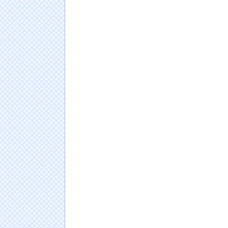
海外「全部日本の真似だったのか…」 日本の
十年先を行っていたと話題に
NEW!
【衝撃】川口被告(19)に無期懲役 江別大学
ない代償を背負うことに
NEW!
【悲報】夏、消滅…
NHKでも性加害！番組出演者Ｘ特定なら降板
働組合を頼ったワケ
日本人の人口が42年ぶり1億2千万人割れ…91万
ドイツ人男性がランニングシューズで富士登山
Powered by livedoor 相互RSS