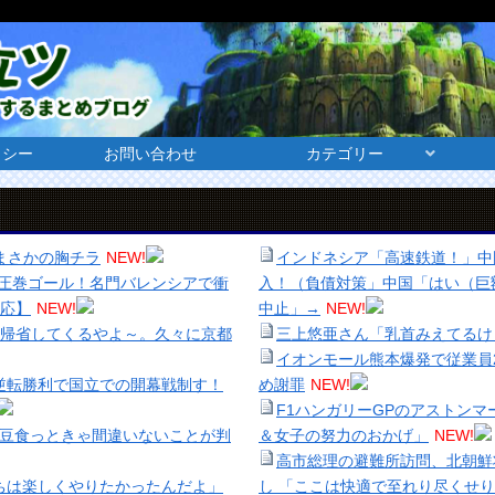
リシー
お問い合わせ
カテゴリー
まさかの胸チラ
NEW!
インドネシア「高速鉄道！」中
、圧巻ゴール！名門バレンシアで衝
入！（負債対策」中国「はい（巨額
応】
NEW!
中止」→
NEW!
に帰省してくるやよ～。久々に京都
三上悠亜さん「乳首みえてるけ
イオンモール熊本爆発で従業員
る逆転勝利で国立での開幕戦制す！
め謝罪
NEW!
F1ハンガリーGPのアストン
納豆食っときゃ間違いないことが判
＆女子の努力のおかげ」
NEW!
高市総理の避難所訪問、北朝鮮
ちは楽しくやりたかったんだよ」
し 「ここは快適で至れり尽くせ