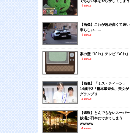
でもない事をやらかしてしまう
4 views
【画像】これが超絶高くて速い
車らしい……
4 views
家の壁「ﾋﾟｼｯ」テレビ「ﾊﾟｷｯ」
4 views
【画像】「ミス・ティーン」
14歳中2「橋本環奈似」美女が
グランプリ
4 views
【速報】とんでもないスーパー
銭湯が日本にできてしまう
wwwww
4 views