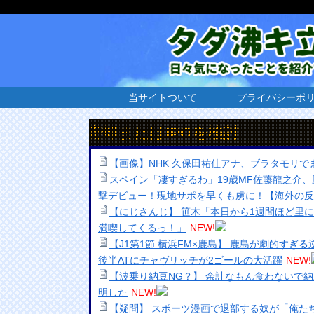
当サイトついて
プライバシーポ
、売却またはIPOを検討
【画像】NHK 久保田祐佳アナ、ブラタモリで
スペイン「凄すぎるわ」19歳MF佐藤龍之介
撃デビュー！現地サポを早くも虜に！【海外の反
【にじさんじ】 笹木「本日から1週間ほど里
満喫してくるっ！」
NEW!
【J1第1節 横浜FM×鹿島】 鹿島が劇的すぎ
後半ATにチャヴリッチが2ゴールの大活躍
NEW!
【波乗り納豆NG？】 余計なもん食わないで
明した
NEW!
【疑問】 スポーツ漫画で退部する奴が「俺た