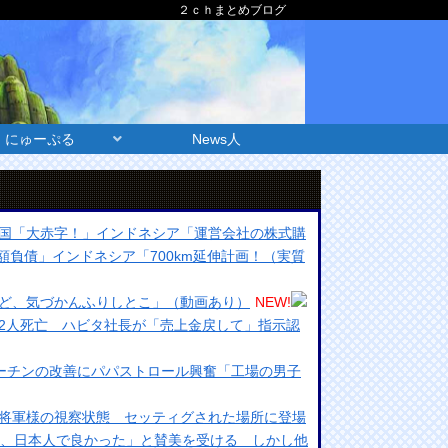
２ｃｈまとめブログ
にゅーぷる
News人
国「大赤字！」インドネシア「運営会社の株式購
負債」インドネシア「700km延伸計画！（実質
ど、気づかんふりしとこ」（動画あり）
NEW!
2人死亡 ハビタ社長が「売上金戻して」指示認
マーチンの改善にパパストロール興奮「工場の男子
将軍様の視察状態 セッティグされた場所に登場
り、日本人で良かった」と賛美を受ける しかし他