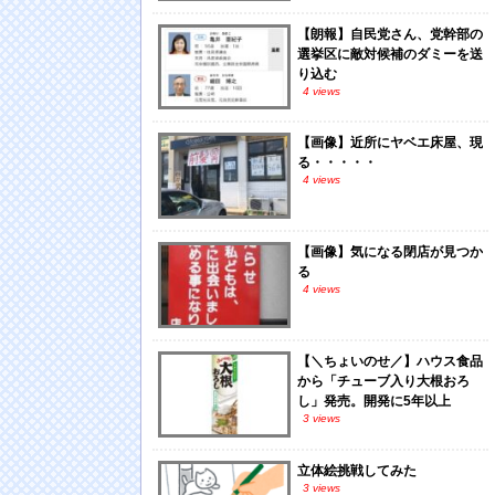
【朗報】自民党さん、党幹部の
選挙区に敵対候補のダミーを送
り込む
4 views
【画像】近所にヤベエ床屋、現
る・・・・・
4 views
【画像】気になる閉店が見つか
る
4 views
【＼ちょいのせ／】ハウス食品
から「チューブ入り大根おろ
し」発売。開発に5年以上
3 views
立体絵挑戦してみた
3 views