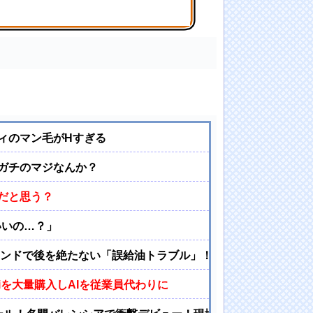
う。。。
ィのマン毛がHすぎる
ガチのマジなんか？
だと思う？
いいの…？」
ンドで後を絶たない「誤給油トラブル」！ | 軽自動車：軽油
niを大量購入しAIを従業員代わりに