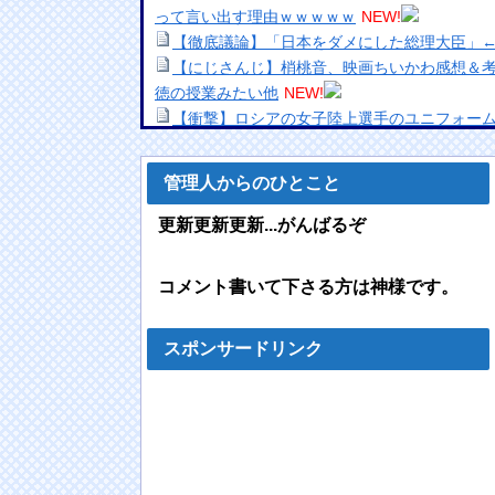
って言い出す理由ｗｗｗｗｗ
NEW!
【徹底議論】「日本をダメにした総理大臣」
【にじさんじ】梢桃音、映画ちいかわ感想＆考
徳の授業みたい他
NEW!
【衝撃】ロシアの女子陸上選手のユニフォー
三上悠亜さん「乳首みえてるけど、気づかん
【悲報】ワイのせいで会社を辞めたやつが3人
管理人からのひとこと
F1ハンガリーGPのアストンマーチンの改善
＆女子の努力のおかげ」
NEW!
更新更新更新...がんばるぞ
【画像】最近のJCの身体、健康的ｗｗｗｗｗ
【悲報】平成のパワハラ文化は今考えても異
コメント書いて下さる方は神様です。
【驚愕】エ口い女友達のクリ◯リスを舐めて3
ｗｗｗｗｗｗ
NEW!
【悲報】元グラドル佐藤寛子さん(41)「ヌー
スポンサードリンク
像あり）
NEW!
アニメ史に残る『原作破壊』といえばコレｗ
【動画】両方馬鹿（笑）ミニストップでトラッ
NEW!
【R-18】やる夫のハーレム大王国【即興・た