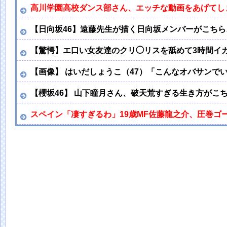
高川学園高校ダンス部さん、エッチな動画をあげてし
【日向坂46】遠藤先生が描く日向坂メンバーがこちら
【驚愕】エ口い女友達のクリ◯リスを舐めて3時間イ
【画像】 はいだしょうこ（47）「こんなオバサンで
【櫻坂46】 山下瞳月さん、破天荒すぎる生き方がこ
スペイン「凄すぎるわ」19歳MF佐藤龍之介、圧巻