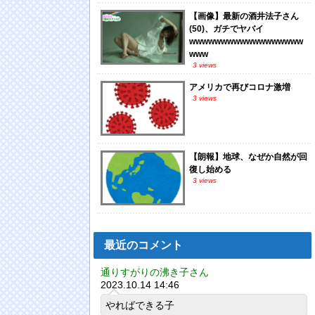
【画像】最新の酒井法子さん
(50)、ガチでヤバイ
wwwwwwwwwwwwwwwwww
www
3 views
アメリカで再びコロナ激増
3 views
【朗報】地球、なぜか自然が回
復し始める
3 views
最近のコメント
通りすがりの沸き子さん
2023.10.14 14:46
やればできる子