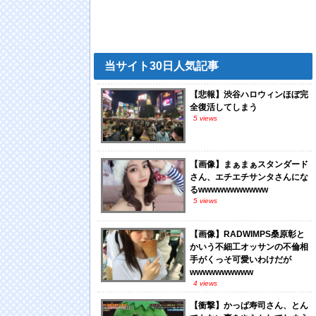
当サイト30日人気記事
【悲報】渋谷ハロウィンほぼ完
全復活してしまう
5 views
【画像】まぁまぁスタンダード
さん、エチエチサンタさんにな
るwwwwwwwwwww
5 views
【画像】RADWIMPS桑原彰と
かいう不細工オッサンの不倫相
手がくっそ可愛いわけだが
wwwwwwwwww
4 views
【衝撃】かっぱ寿司さん、とん