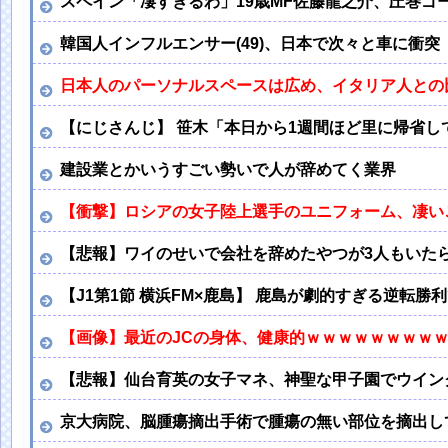
スペイン「凄すぎるわ」19歳MF佐藤龍之介、圧巻
韓国人インフルエンサー(49)、日本で次々と車に衝突
日本人のパーソナルスペースは広め、イタリア人との
【にじさんじ】 笹木「本日から1週間ほど里に帰省
建設業とかいうすごい勢いで人が辞めてく業界
【衝撃】ロシアの女子陸上選手のユニフォーム、凄い
【悲報】ワイのせいで会社を辞めたやつが3人もいた
【J1第1節 横浜FM×鹿島】 鹿島が劇的すぎる逆転
【画像】最近のJCの身体、健康的ｗｗｗｗｗｗｗｗ
【悲報】仙台育英の女子マネ、神聖な甲子園でウイン
京大病院、脳腫瘍摘出手術で腫瘍の無い部位を摘出し