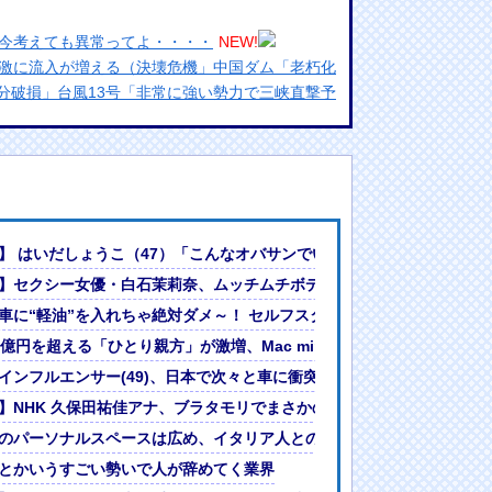
今考えても異常ってよ・・・・
NEW!
激に流入が増える（決壊危機」中国ダム「老朽化
分破損」台風13号「非常に強い勢力で三峡直撃予
ん(41)「ヌードは本当はやりたくなかった」（画
引で大暴騰
めるからな。ラーメン屋は酒がなくて食う事しか
」
】 はいだしょうこ（47）「こんなオバサンでいいの…？」
ランプリ・榎本彩乃、グラビア披露！透明感が凄
を絶たない「誤給油トラブル」！ | 軽自動車：軽油
】セクシー女優・白石茉莉奈、ムッチムチボディのマン毛がHすぎる
購入しAIを従業員代わりに
車に“軽油”を入れちゃ絶対ダメ～！ セルフスタンドで後を絶たない「誤
んでない」と実況しながら被災地へ向かう有名ア
最新の状況をいち早く伝えることは報道機関として
門バレンシアで衝撃デビュー！現地サポを早くも虜に！【海外の反応】
0億円を超える「ひとり親方」が激増、Mac miniを大量購入しAIを従業
には大きな意義がある」
巻き込み 八王子
インフルエンサー(49)、日本で次々と車に衝突 計7台巻き込み 八王
女ｗｗｗ
で判明
】NHK 久保田祐佳アナ、ブラタモリでまさかの胸チラ
?」論争
よ～。久々に京都満喫してくるっ！」
のパーソナルスペースは広め、イタリア人との比較実験で判明
人間って割とガチめに差別されるよな・・・
とかいうすごい勢いで人が辞めてく業界