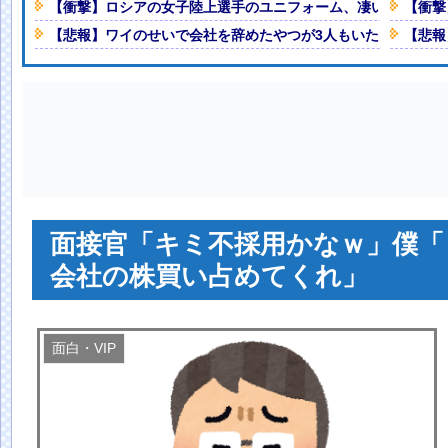
普通のテレビ番組が最新SNSの数
【衝撃】ロシアの女子陸上選手のユニフォーム、凄いことにな
【衝撃
【悲報】ワイのせいで会社を辞めたやつが3人もいたらしい…
【悲報
生殺人事件、19歳で取り返しのつか
Powered by livedoor 相互RSS
ドミノ 被害者があえて〝最強〟労
人減の1億1973万人
 「足をくじいて動けない」
面接官「キミ不採用かなｗ」僕「
会社の株買い占めてくれ」
面白・VIP