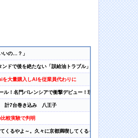
いいの…？」
タンドで後を絶たない「誤給油トラブル」！ | 軽自動車：軽油
niを大量購入しAIを従業員代わりに
ゴール！名門バレンシアで衝撃デビュー！現地サポを早くも虜に
突 計7台巻き込み 八王子
の比較実験で判明
してくるやよ～。久々に京都満喫してくるっ！」