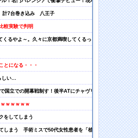
ゴール！名門バレンシアで衝撃デビュー！現地サポを早くも虜に
 計7台巻き込み 八王子
比較実験で判明
してくるやよ～。久々に京都満喫してくるっ！」
ことになる・・・
らしい…
勝利で国立での開幕戦制す！後半ATにチャヴリッチが2ゴールの大
ｗｗｗｗｗｗｗ
クをしてしまう
てしまう 手術ミスで50代女性患者を「植物状態」に