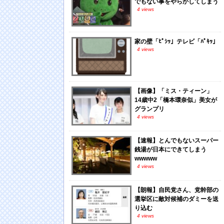
でもない事をやらかしてしまう
4 views
家の壁「ﾋﾟｼｯ」テレビ「ﾊﾟｷｯ」
4 views
【画像】「ミス・ティーン」
14歳中2「橋本環奈似」美女が
グランプリ
4 views
【速報】とんでもないスーパー
銭湯が日本にできてしまう
wwwww
4 views
【朗報】自民党さん、党幹部の
選挙区に敵対候補のダミーを送
り込む
4 views