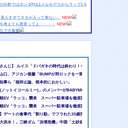
の分析ではホンダPUはメルセデスからラップ1.5
「美人すぎてネタが入って来ない」
NEW!
今考えても異常ってよ・・・・
NEW!
引で大暴騰
めるからな。ラーメン屋は酒がなくて食う事しか
ランプリ・榎本彩乃、グラビア披露！透明感が凄
んでない」と実況しながら被災地へ向かう有名ア
ン優位のセロガキなるわよ！ンンンきんもちいい〜〜！！ドパドパドパ」
さんじ】 ルイス「ドパガキの時代は終わり！セロトニン優位のセロガ
最新の状況をいち早く伝えることは報道機関として
山口、アジカン後藤「BUMPが邦ロックを一変させた」
には大きな意義がある」
本攻略へ執念
知事ら「核抑止論、根本的におかしい」
女ｗｗｗ
?」論争
E(ノットイコールミー)」のメンバーがBABYMETAL「ギミチョコ」を
人間って割とガチめに差別されるよな・・・
本攻略へ執念
の軽EV「ラッコ」襲来 スーパー駐車場を徹底観察、日本攻略へ執念
し穴 「じゃあ半分で」が相手を冷めさせる“本当の理由”
の軽EV「ラッコ」襲来 スーパー駐車場を徹底観察、日本攻略へ執念
」イベントで魅せた透明感【画像】
】デートの食事代「割り勘」でフラれた33歳男性の落とし穴 「じゃあ
害の対策強化！」中国政府「三峡ﾀﾞﾑ周辺を重点強化」中国ダム「決
大洪水！」三峡ダム「決壊危機」中国「土砂崩れと洪水被害の対策強化