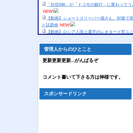
「住信SBI」が「ドコモの銀行」に変わって
NEW!
【動画】ショートスリーパー堀さん、対面で高
と話題他
NEW!
【動画】ロシア人陸上選手のレオタード型ユ
wｗｗｗｗｗｗｗｗ❤
NEW!
【悲報】元グラドル佐藤寛子さん(41)「ヌー
管理人からのひとこと
像あり）
NEW!
【画像】偏差値39のヤンキー高校のギャル、
更新更新更新...がんばるぞ
ｗｗｗ❤
NEW!
【画像】アイドル「私たち脱いだらこんな感
コメント書いて下さる方は神様です。
同じ研究室の巨乳を食った事教授にバレたらこ
英BBC：アストンマーチン内部の分析ではホン
秒遅れらしい
NEW!
スポンサードリンク
孫（4）「じいじハンバーグ半分あげる」
NEW
【悲報】平成のパワハラ文化は今考えても異
【動画】赤信号なのに誘導員に「行け！」と
NEW!
【日向坂46】藤嶌果歩写真集公式、お詫び
NE