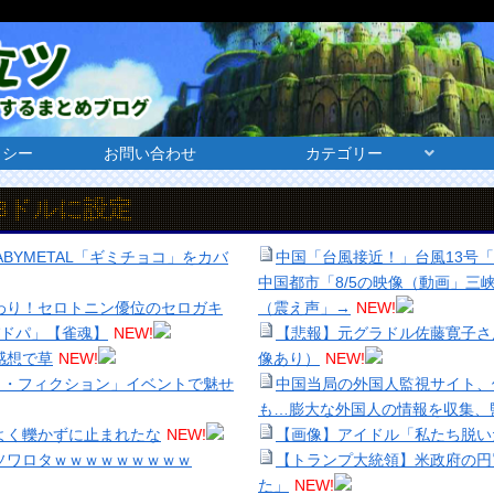
リシー
お問い合わせ
カテゴリー
に設定
ABYMETAL「ギミチョコ」をカバ
中国「台風接近！」台風13号
中国都市「8/5の映像（動画」
わり！セロトニン優位のセロガキ
（震え声」→
NEW!
ドパ」【雀魂】
NEW!
【悲報】元グラドル佐藤寛子さ
感想で草
NEW!
像あり）
NEW!
イ・フィクション」イベントで魅せ
中国当局の外国人監視サイト、
も…膨大な外国人の情報を収集、
よく轢かずに止まれたな
NEW!
【画像】アイドル「私たち脱い
ソワロタｗｗｗｗｗｗｗｗｗ
【トランプ大統領】米政府の円
た」
NEW!