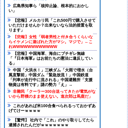
広島県知事ら「核抑止論、根本的におかし
い」
【悲報】メルカリ民「これ500円で購入させて
いただけませんか？出来ないなら法的措置を取
ります」
【悲報】女性「弱者男性と付き合うくらいな
らイケメンに遊ばれた方がマシ。マジで」←こ
れWWWWWWWWWWWW
【悲報】中国海軍、海自にブチギレ無線
「『日本海軍』はお前たちの憲法に違反してい
る」
中国「大洪水！」三峡ダム「大雨で増水（台
風直撃前」中国ダム「緊急放流！」中国鉄道
「列車が走行中に流される」中国避難所「支援
物資は有料です」謎の勢力「え」→
非難民「クーラー300台送ってきたが電気がな
いから野積のまま使えない。進次郎は馬鹿だ」
これがあれば米100合食べられるっておかずあ
げてけーｗｗｗｗ
【驚愕】 社内で「これ」のやり取りしてたら
逮捕されたんだがｗｗｗｗｗｗｗ