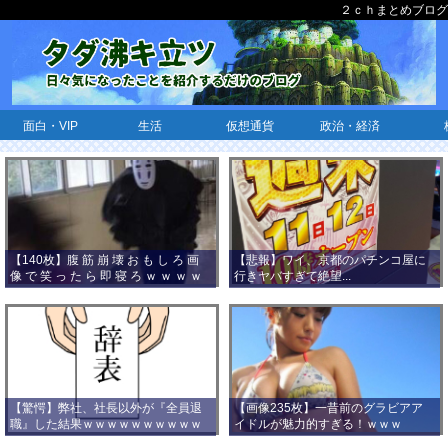
２ｃｈまとめブログ
面白・VIP
生活
仮想通貨
政治・経済
【140枚】腹 筋 崩 壊 お も し ろ 画
【悲報】ワイ、京都のパチンコ屋に
像 で 笑 っ た ら 即 寝 ろ ｗ ｗ ｗ ｗ
行きヤバすぎて絶望...
ｗ ｗ ｗ ｗ ｗ ｗ ｗ ｗ
【驚愕】弊社、社長以外が『全員退
【画像235枚】一昔前のグラビアア
職』した結果ｗｗｗｗｗｗｗｗｗｗ
イドルが魅力的すぎる！ｗｗｗ
ｗｗｗ