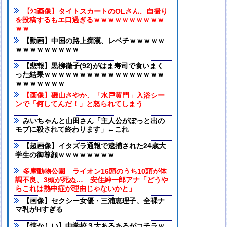
【ｼｺ画像】タイトスカートのOLさん、自撮り
を投稿するもエ口過ぎるｗｗｗｗｗｗｗｗｗｗ
ｗｗ
【動画】中国の路上痴漢、レベチｗｗｗｗｗ
ｗｗｗｗｗｗｗｗｗ
【悲報】黒柳徹子(92)がはま寿司で食いまく
った結果ｗｗｗｗｗｗｗｗｗｗｗｗｗｗｗｗｗ
ｗｗｗｗｗｗｗ
【画像】磯山さやか、「水戸黄門」入浴シー
ンで「何してんだ！」と怒られてしまう
みいちゃんと山田さん「主人公がぽっと出の
モブに殺されて終わります」←これ
【超画像】イタズラ通報で逮捕された24歳大
学生の御尊顔ｗｗｗｗｗｗｗｗ
多摩動物公園 ライオン16頭のうち10頭が体
調不良、3頭が死ぬ… 安住紳一郎アナ「どうや
らこれは熱中症が理由じゃないかと」
【画像】セクシー女優・三浦恵理子、全裸ナ
マ乳がHすぎる
【懐かしい】中学校３大あるあるがコチラｗ