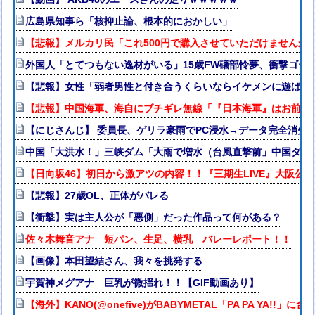
広島県知事ら「核抑止論、根本的におかしい」
【悲報】メルカリ民「これ500円で購入させていただけませんか
外国人「とてつもない逸材がいる」15歳FW礒部怜夢、衝撃ゴー
【悲報】女性「弱者男性と付き合うくらいならイケメンに遊ばれ
【悲報】中国海軍、海自にブチギレ無線「『日本海軍』はお前た
【にじさんじ】 委員長、ゲリラ豪雨でPC浸水→データ完全消失も
中国「大洪水！」三峡ダム「大雨で増水（台風直撃前」中国ダム
【日向坂46】初日から激アツの内容！！『三期生LIVE』大阪公
【悲報】27歳OL、正体がバレる
【衝撃】実は主人公が「悪側」だった作品って何がある？
佐々木舞音アナ 短パン、生足、横乳 バレーレポート！！
【画像】本田望結さん、我々を挑発する
宇賀神メグアナ 巨乳が微揺れ！！【GIF動画あり】
【海外】KANO(@onefive)がBABYMETAL「PA PA YA!!」