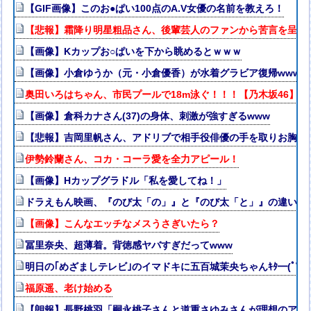
【GIF画像】このお●ぱい100点のA.V女優の名前を教えろ！
【悲報】霜降り明星粗品さん、後輩芸人のファンから苦言を呈さ
【画像】Kカップお○ぱいを下から眺めるとｗｗｗ
【画像】小倉ゆうか（元・小倉優香）が水着グラビア復帰www
奥田いろはちゃん、市民プールで18m泳ぐ！！！【乃木坂46】
【画像】倉科カナさん(37)の身体、刺激が強すぎるwww
【悲報】吉岡里帆さん、アドリブで相手役俳優の手を取りお胸に
伊勢鈴蘭さん、コカ・コーラ愛を全力アピール！
【画像】Hカップグラドル「私を愛してね！」
ドラえもん映画、『のび太「の」』と『のび太「と」』の違いが
【画像】こんなエッチなメスうさぎいたら？
冨里奈央、超薄着。背徳感ヤバすぎだってwww
明日の｢めざましテレビ｣のイマドキに五百城茉央ちゃんｷﾀ━(ﾟ∀ﾟ)
福原遥、老け始める
【朗報】長野桃羽「嗣永桃子さんと道重さゆみさんが理想のアイ