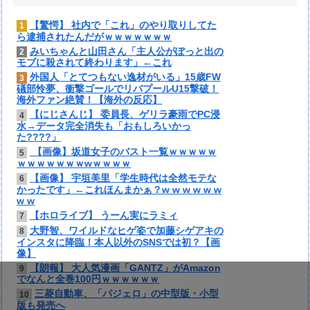
【驚愕】 社内で「これ」のやり取りしてた
1
ら逮捕されたんだがｗｗｗｗｗｗｗ
みいちゃんと山田さん「主人公がぽっと出の
2
モブに殺されて終わります」←これ
外国人「とてつもない逸材がいる」15歳FW
3
礒部怜夢、衝撃ゴールでリバプールU15撃破！
海外ファン絶賛！【海外の反応】
【にじさんじ】 委員長、ゲリラ豪雨でPC浸
4
水→データ完全消失も「おもしろいかっ
た????」
【画像】坂道女子のバスト一覧ｗｗｗｗｗ
5
ｗｗｗｗｗｗｗwｗｗｗｗ
【画像】 宇垣美里「学生時代は全然モテな
6
かったです」←これほんまかぁ？w w w w w w
w w
【ホロライブ】 うーん実にラミィ
7
大野智、ワイルドなヒゲ姿で加藤シゲアキの
8
インスタに降臨！本人以外のSNSでは初？【画
像】
【朗報】 大人気漫画「GANTZ」がAmazon
9
でなんと全巻100円ｗｗｗｗｗｗ
三菱自動車、「パジェロ」の中型版・小型
10
版も発売へ