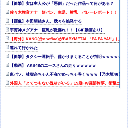
【衝撃】実は主人公が「悪側」だった作品って何がある？
佐々木舞音アナ 短パン、生足、横乳 バレーレポート！！
【画像】本田望結さん、我々を挑発する
宇賀神メグアナ 巨乳が微揺れ！！【GIF動画あり】
【海外】KANO(@onefive)がBABYMETAL「PA PA YA!!」
連れて行かれた
【衝撃】タクシー運転手、儲かりまくることが判明ｗｗｗｗｗｗ
【動画】 AKB48のエースさんの走りｗｗｗｗｗ
東パソ、林瑠奈ちゃん不在でめっちゃ巻くｗｗｗ【乃木坂46】
外国人「とてつもない逸材がいる」15歳FW礒部怜夢、衝撃ゴー