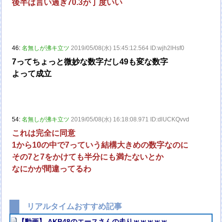
後半は言い過ぎ70.3が丁度いい
46:
名無しが沸キ立ツ
2019/05/08(水) 15:45:12.564 ID:wjh2lHsf0
7ってちょっと微妙な数字だし49も変な数字
よって成立
54:
名無しが沸キ立ツ
2019/05/08(水) 16:18:08.971 ID:dlUCKQvvd
これは完全に同意
1から10の中で7っていう結構大きめの数字なのに
その7と7をかけても半分にも満たないとか
なにかが間違ってるわ
リアルタイムおすすめ記事
【動画】 AKB48のエースさんの走りｗｗｗｗｗ