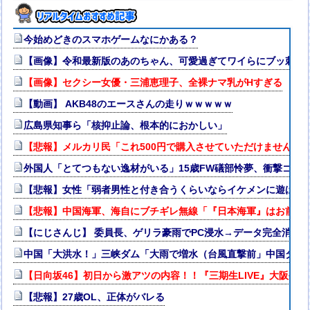
今始めどきのスマホゲームなにかある？
【画像】令和最新版のあのちゃん、可愛過ぎてワイらにブッ刺さりまくり
【画像】セクシー女優・三浦恵理子、全裸ナマ乳がHすぎる
【動画】 AKB48のエースさんの走りｗｗｗｗｗ
広島県知事ら「核抑止論、根本的におかしい」
【悲報】メルカリ民「これ500円で購入させていただけませんか
外国人「とてつもない逸材がいる」15歳FW礒部怜夢、衝撃ゴー
【悲報】女性「弱者男性と付き合うくらいならイケメンに遊ばれた
【悲報】中国海軍、海自にブチギレ無線「『日本海軍』はお前た
【にじさんじ】 委員長、ゲリラ豪雨でPC浸水→データ完全消失も
中国「大洪水！」三峡ダム「大雨で増水（台風直撃前」中国ダム
【日向坂46】初日から激アツの内容！！『三期生LIVE』大阪公
【悲報】27歳OL、正体がバレる