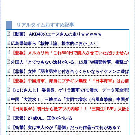
リアルタイムおすすめ記事
【動画】 AKB48のエースさんの走りｗｗｗｗｗ
広島県知事ら「核抑止論、根本的におかしい」
【悲報】メルカリ民「これ500円で購入させていただけませんか
外国人「とてつもない逸材がいる」15歳FW礒部怜夢、衝撃ゴー
【悲報】女性「弱者男性と付き合うくらいならイケメンに遊ばれ
【悲報】中国海軍、海自にブチギレ無線「『日本海軍』はお前た
【にじさんじ】 委員長、ゲリラ豪雨でPC浸水→データ完全消失も
中国「大洪水！」三峡ダム「大雨で増水（台風直撃前」中国ダム
【日向坂46】初日から激アツの内容！！『三期生LIVE』大阪公
【悲報】27歳OL、正体がバレる
【衝撃】実は主人公が「悪側」だった作品って何がある？