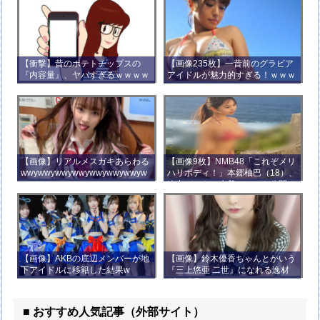
【衝撃】昔のポテトチップスの
【画像235枚】一昔前のグラビア
『内容量』、ヤバすぎるｗｗｗｗ
アイドルが魅力的すぎる！ｗｗｗ
ｗｗｗｗ
【画像】リアルメスガキあらわる
【画像9枚】NMB48「これぞメリ
wwywwywwywwywwywwywwyw
ハリボディ！」本郷柚巴（18）、
wywwy
迫力バストの水着ショット公開！
【画像】AKBの底辺メンバーが地
【画像】鈴木優香ちゃんとかいう
下アイドルに移籍した結果w
『三上悠亜 二世』になれる逸材
がコチラ
■ おすすめ人気記事（外部サイト）