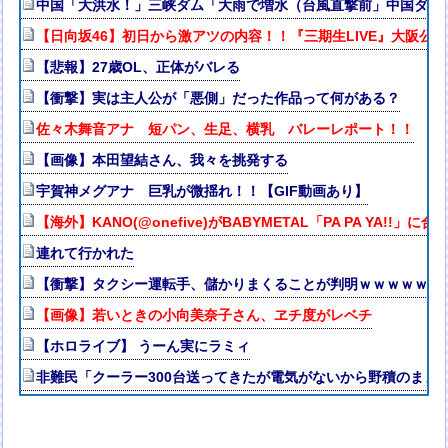
中国「大洪水！」三峡ダム「大雨で増水（台風直撃前」中国ダム
【日向坂46】初日から激アツの内容！！『三期生LIVE』大阪公
【悲報】27歳OL、正体がバレる
【衝撃】実は主人公が「悪側」だった作品って何がある？
佐々木舞音アナ 短パン、生足、横乳 バレーレポート！！
【画像】本田望結さん、我々を挑発する
宇賀神メグアナ 巨乳が微揺れ！！【GIF動画あり】
【海外】KANO(@onefive)がBABYMETAL「PA PA YA!!」
連れて行かれた
【衝撃】タクシー運転手、儲かりまくることが判明ｗｗｗｗｗｗ
【画像】若いときの小向美奈子さん、ヱチ度がレベチ
【ホロライブ】 うーん実にラミィ
非難民「クーラー300台送ってきたが電気がないから野積のまま