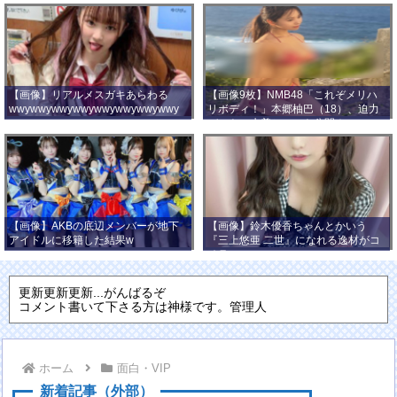
【画像】リアルメスガキあらわる
【画像9枚】NMB48「これぞメリハ
wwywwywwywwywwywwywwywwy
リボディ！」本郷柚巴（18）、迫力
wwy
バストの水着ショット公開！
【画像】AKBの底辺メンバーが地下
【画像】鈴木優香ちゃんとかいう
アイドルに移籍した結果w
『三上悠亜 二世』になれる逸材がコ
チラ
更新更新更新...がんばるぞ
コメント書いて下さる方は神様です。管理人
ホーム
面白・VIP
新着記事（外部）