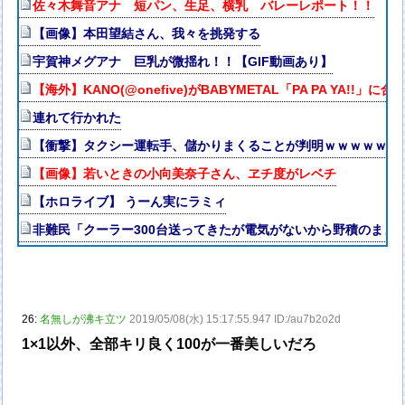
佐々木舞音アナ 短パン、生足、横乳 バレーレポート！！
【画像】本田望結さん、我々を挑発する
宇賀神メグアナ 巨乳が微揺れ！！【GIF動画あり】
【海外】KANO(@onefive)がBABYMETAL「PA PA YA!!」
連れて行かれた
【衝撃】タクシー運転手、儲かりまくることが判明ｗｗｗｗｗｗ
【画像】若いときの小向美奈子さん、ヱチ度がレベチ
【ホロライブ】 うーん実にラミィ
非難民「クーラー300台送ってきたが電気がないから野積のまま
26:
名無しが沸キ立ツ
2019/05/08(水) 15:17:55.947 ID:/au7b2o2d
1×1以外、全部キリ良く100が一番美しいだろ