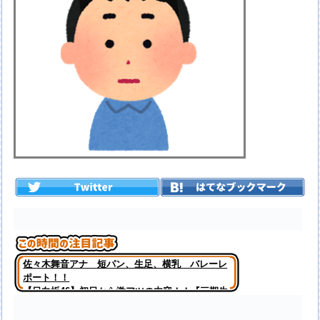
佐々木舞音アナ 短パン、生足、横乳 バレーレ
ポート！！
【日向坂46】初日から激アツの内容！！『三期生
LIVE』大阪公演のセトリ・レポまとめ