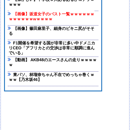
ｗｗｗ
【画像】坂道女子のバスト一覧ｗｗｗｗｗｗ
ｗｗｗｗｗｗwｗｗｗｗ
【画像】篠田麻里子、細身のビキニ尻がそそ
る
F1開催を希望する国が非常に多い中ドメニカ
リCEO「アフリカとの交渉は非常に順調に進ん
でいる」
【動画】 AKB48のエースさんの走りｗｗｗｗ
ｗ
東パソ、林瑠奈ちゃん不在でめっちゃ巻くｗ
ｗｗ【乃木坂46】