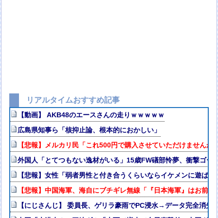
リアルタイムおすすめ記事
【動画】 AKB48のエースさんの走りｗｗｗｗｗ
広島県知事ら「核抑止論、根本的におかしい」
【悲報】メルカリ民「これ500円で購入させていただけませんか
外国人「とてつもない逸材がいる」15歳FW礒部怜夢、衝撃ゴー
【悲報】女性「弱者男性と付き合うくらいならイケメンに遊ばれ
【悲報】中国海軍、海自にブチギレ無線「『日本海軍』はお前た
【にじさんじ】 委員長、ゲリラ豪雨でPC浸水→データ完全消失も