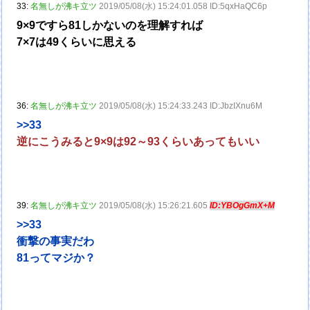
33:
名無しが沸キ立ツ
2019/05/08(水) 15:24:01.058 ID:5qxHaQC6p
9×9ですら81しかないのを理解すれば
7×7は49くらいに思える
36:
名無しが沸キ立ツ
2019/05/08(水) 15:24:33.243 ID:JbzIXnu6M
>>33
逆にこうみると9×9は92～93くらいあってもいい
39:
名無しが沸キ立ツ
2019/05/08(水) 15:26:21.605
ID:YBOgGmX+M
>>33
衝撃の事実だわ
81ってマジか？