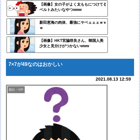
定リ
【画像】女の子がよく太ももにつけてる
ベルトみたいなやつwww
ンク
自動
新田恵海の肉体、最強にヤベェェェｗｗ
ｗ
更新
ツー
【画像】HKT宮脇咲良さん、韓国人美
少女と見分けがつかないwww
ル
7×7が49なのはおかしい
2021.08.13 12:59
面白・VIP