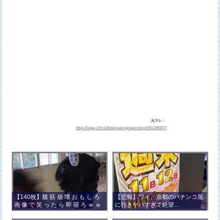
元スレ：
https://viper.2ch.sc/test/read.cgi/news4vip/1557295377/
【140枚】腹 筋 崩 壊 お も し ろ
【悲報】ワイ、京都のパチンコ屋
画 像 で 笑 っ た ら 即 寝 ろ ｗ ｗ
に行きヤバすぎて絶望...
ｗ ｗ ｗ ｗ ｗ ｗ ｗ ｗ ｗ ｗ