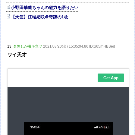
小野田華凛ちゃんの魅力を語りたい
【天使】江端妃咲＠奇跡の1枚
13:
名無しが沸キ立ツ
2021/08/20(金) 15:35:04.86 ID:S65mHBSed
ワイ天才