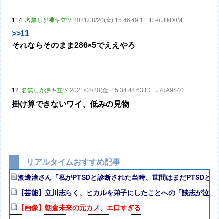
114:
名無しが沸キ立ツ
2021/08/20(金) 15:46:49.11 ID:erJflkD0M
>>11
それならそのまま286×5でええやろ
12:
名無しが沸キ立ツ
2021/08/20(金) 15:34:48.63 ID:EJ7gA9S40
掛け算できないワイ、低みの見物
リアルタイムおすすめ記事
渡邊渚さん「私がPTSDと診断された当時、世間はまだPTSDと
【芸能】立川志らく、ヒカルを弟子にしたことへの「談志が泣いて
【画像】朝倉未来の元カノ、エ口すぎる