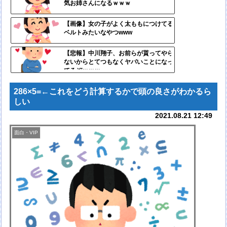
気お姉さんになるｗｗｗ
ンク
自動
【画像】女の子がよく太ももにつけてる
ベルトみたいなやつwww
更新
ツー
【悲報】中川翔子、お前らが貰ってやら
ないからとてつもなくヤバいことになっ
ル
てるぞｗｗｗ
286×5=←これをどう計算するかで頭の良さがわかるら
しい
2021.08.21 12:49
面白・VIP