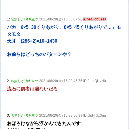
1:
名無しが沸キ立ツ
2021/08/20(金) 15:33:07.96
ID:A4FqqL1ea
バカ「6×5=30くりあがり、8×5=45くりあがりで…」モ
タモタ
天才「(286÷2)×10=1430」
お前らはどっちのパターンや？
2:
名無しが沸キ立ツ
2021/08/20(金) 15:33:45.75 ID:2eIeQHvN0
流石に前者は居ないだろ
3:
名無しが沸キ立ツ
2021/08/20(金) 15:33:50.39 ID:GpHlGx3na
おぼろけながら浮かんできたんです