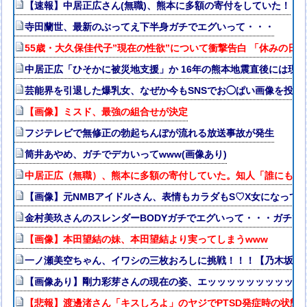
【速報】中居正広さん(無職)、熊本に多額の寄付をしていた！
寺田蘭世、最新のぶってえ下半身ガチでエグいって・・・
55歳・大久保佳代子”現在の性欲”について衝撃告白 「休みの日
中居正広「ひそかに被災地支援」か 16年の熊本地震直後には現地
芸能界を引退した爆乳女、なぜか今もSNSでお◯ぱい画像を投稿
【画像】ミスド、最強の組合せが決定
フジテレビで無修正の勃起ちんぽが流れる放送事故が発生
筒井あやめ、ガチでデカいってwww(画像あり)
中居正広（無職）、熊本に多額の寄付していた。知人「誰にも知
【画像】元NMBアイドルさん、表情もカラダもS♡X女になって
金村美玖さんのスレンダーBODYガチでエグいって・・・ガチで
【画像】本田望結の妹、本田望結より実ってしまうwww
一ノ瀬美空ちゃん、イワシの三枚おろしに挑戦！！！【乃木坂46
【画像あり】剛力彩芽さんの現在の姿、エッッッッッッッッッッ
【悲報】渡邊渚さん「キスしろよ」のヤジでPTSD発症時の状態