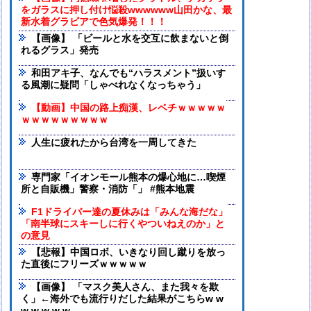
をガラスに押し付け悩殺wwwwww山田かな、最
新水着グラビアで色気爆発！！！
【画像】 「ビールと水を交互に飲まないと倒
れるグラス」発売
和田アキ子、なんでも“ハラスメント”扱いす
る風潮に疑問「しゃべれなくなっちゃう」
【動画】中国の路上痴漢、レベチｗｗｗｗｗ
ｗｗｗｗｗｗｗｗｗ
人生に疲れたから台湾を一周してきた
専門家「イオンモール熊本の爆心地に…喫煙
所と自販機」警察・消防「」 #熊本地震
F1ドライバー達の夏休みは「みんな海だな」
「南半球にスキーしに行くやついねえのか」と
の意見
【悲報】中国ロボ、いきなり回し蹴りを放っ
た直後にフリーズｗｗｗｗｗ
【画像】 「マスク美人さん、また我々を欺
く」←海外でも流行りだした結果がこちらw w