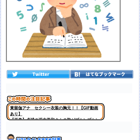
東留伽アナ セクシー衣装の胸元！！【GIF動画
あり】
【画像】卓球の張本美和さんの胸がブルンブルン
揺れてしまう ※gifあり