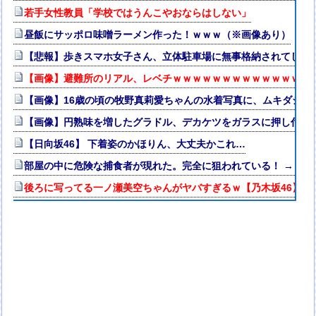
若手女性教員「学校ではうんこやおならはしない」
昼飯にサッポロ味噌ラーメン作った！ｗｗｗ（※画像あり）
【悲報】歩きスマホ女子さん、立体駐車場に無事格納されてしま
【画像】避難所のリアル、レベチｗｗｗｗｗｗｗｗｗｗｗｗｗｗ
【画像】16歳の頃の牧野真莉愛ちゃんの水着写真に、ムキダシの
【画像】円熟味を増したグラドル、デカケツをガラスに押し付け悩
【日向坂46】 下着姿のかほりん、大丈夫かこれ…
部屋の中に危険な捕食者が現れた。完全に狙われている！ → 襲
後ろに写ってる一ノ瀬美空ちゃんがヤバすぎるｗ【乃木坂46】