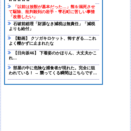
w w w w w
「以前は放獣が基本だった…」熊を溺死させ
て駆除、批判殺到の岩手・雫石町に苦しい事情
「改善したい」
石破前総理「財源なき減税は無責任」「減税
よりも給付」
【動画】 クソガキロケット、怖すぎる…これ
よく轢かずに止まれたな
【日向坂46】 下着姿のかほりん、大丈夫かこ
れ…
部屋の中に危険な捕食者が現れた。完全に狙
われている！ → 襲ってくる瞬間はこちらです…