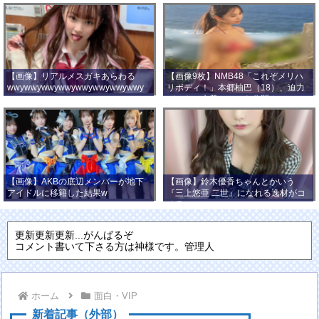
【画像】リアルメスガキあらわる
【画像9枚】NMB48「これぞメリハ
wwywwywwywwywwywwywwywwy
リボディ！」本郷柚巴（18）、迫力
wwy
バストの水着ショット公開！
【画像】AKBの底辺メンバーが地下
【画像】鈴木優香ちゃんとかいう
アイドルに移籍した結果w
『三上悠亜 二世』になれる逸材がコ
チラ
更新更新更新...がんばるぞ
コメント書いて下さる方は神様です。管理人
ホーム
面白・VIP
新着記事（外部）