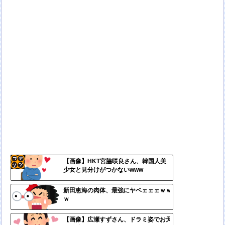
【画像】HKT宮脇咲良さん、韓国人美
少女と見分けがつかないwww
コテ
リン
新田恵海の肉体、最強にヤベェェェｗｗ
ｗ
- 固
定リ
【画像】広瀬すずさん、ドラミ姿でお天