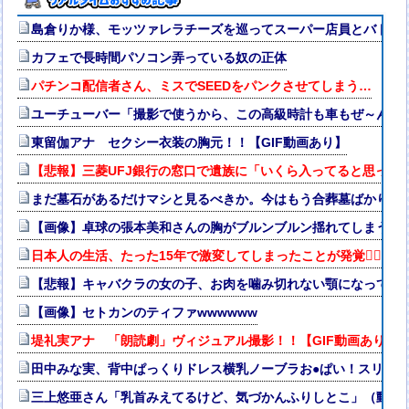
島倉りか様、モッツァレラチーズを巡ってスーパー店員とバトル
カフェで長時間パソコン弄っている奴の正体
パチンコ配信者さん、ミスでSEEDをパンクさせてしまう…
ユーチューバー「撮影で使うから、この高級時計も車もぜ～んぶ
東留伽アナ セクシー衣装の胸元！！【GIF動画あり】
【悲報】三菱UFJ銀行の窓口で遺族に「いくら入ってると思って
まだ墓石があるだけマシと見るべきか。今はもう合葬墓ばかり
【画像】卓球の張本美和さんの胸がブルンブルン揺れてしまう ※g
日本人の生活、たった15年で激変してしまったことが発覚🤦‍♂
【悲報】キャバクラの女の子、お肉を噛み切れない顎になってし
【画像】セトカンのティファwwwwww
堤礼実アナ 「朗読劇」ヴィジュアル撮影！！【GIF動画あり】
田中みな実、背中ぱっくりドレス横乳ノーブラお●ぱい！スリッ
三上悠亜さん「乳首みえてるけど、気づかんふりしとこ」（動画