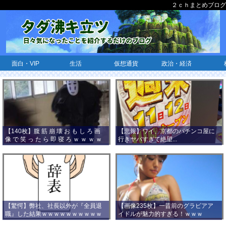
２ｃｈまとめブログ
面白・VIP
生活
仮想通貨
政治・経済
【140枚】腹 筋 崩 壊 お も し ろ 画
【悲報】ワイ、京都のパチンコ屋に
像 で 笑 っ た ら 即 寝 ろ ｗ ｗ ｗ ｗ
行きヤバすぎて絶望...
ｗ ｗ ｗ ｗ ｗ ｗ ｗ ｗ
【驚愕】弊社、社長以外が『全員退
【画像235枚】一昔前のグラビアア
職』した結果ｗｗｗｗｗｗｗｗｗｗ
イドルが魅力的すぎる！ｗｗｗ
ｗｗｗ