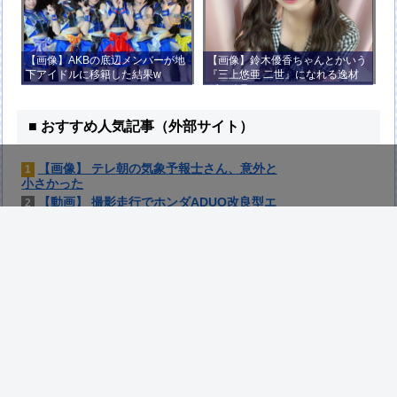
【画像】AKBの底辺メンバーが地
【画像】鈴木優香ちゃんとかいう
下アイドルに移籍した結果w
『三上悠亜 二世』になれる逸材
がコチラ
■ おすすめ人気記事（外部サイト）
【画像】 テレ朝の気象予報士さん、意外と
1
小さかった
【動画】 撮影走行でホンダADUO改良型エ
2
ンジン（PU）を搭載したアストンマーチン
が“いい音”と話題に
人生に疲れたから台湾を一周してきた
3
外国人「理解できない」日本人ファンタジス
4
タがまだ無所属で欧州人が困惑..獲得を求める
声が続出！【海外の反応】
【画像】 「マスク美人さん、また我々を欺
5
く」←海外でも流行りだした結果がこちらw w
w w w w w
【動画】 クソガキロケット、怖すぎる…こ
6
れよく轢かずに止まれたな