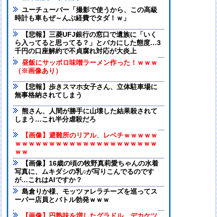
ユーチューバー「撮影で使うから、この高級
時計も車もぜ～んぶ経費でタダ！ｗ」
【悲報】三菱UFJ銀行の窓口で遺族に「いく
ら入ってると思ってる？」とバカにした態度…3
千円の口座解約で不貞腐れ対応が大炎上
昼飯にサッポロ味噌ラーメン作った！ｗｗｗ
（※画像あり）
【悲報】歩きスマホ女子さん、立体駐車場に
無事格納されてしまう
熊さん、人間が勝手に山壊した結果殺されて
しまう…これ半分虐殺だろ
【画像】避難所のリアル、レベチｗｗｗｗｗ
ｗｗｗｗｗｗｗｗｗｗｗｗｗｗｗｗｗｗｗｗｗ
ｗｗ
【画像】16歳の頃の牧野真莉愛ちゃんの水着
写真に、ムキダシの乳○が写りこんでるのです
が…これはAIですか？
島倉りか様、モッツァレラチーズを巡ってス
ーパー店員とバトル勃発ｗｗｗ
【画像】円熟味を増したグラドル、デカケツ