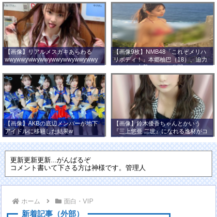
【画像】リアルメスガキあらわる
【画像9枚】NMB48「これぞメリハ
wwywwywwywwywwywwywwywwy
リボディ！」本郷柚巴（18）、迫力
wwy
バストの水着ショット公開！
【画像】AKBの底辺メンバーが地下
【画像】鈴木優香ちゃんとかいう
アイドルに移籍した結果w
『三上悠亜 二世』になれる逸材がコ
チラ
更新更新更新...がんばるぞ
コメント書いて下さる方は神様です。管理人
ホーム
面白・VIP
新着記事（外部）