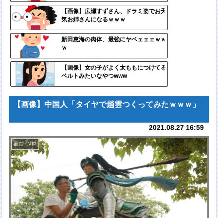
定リ
【画像】広瀬すずさん、ドラミ姿でお天
気お姉さんになるｗｗｗ
ンク
自動
新田恵海の肉体、最強にヤベェェェｗｗ
ｗ
更新
ツー
【画像】女の子がよく太ももにつけてる
ベルトみたいなやつwww
ル
【画像】中国人「タイヤで趙雲つくってみたｗｗｗ」
2021.08.27 16:59
面白・VIP