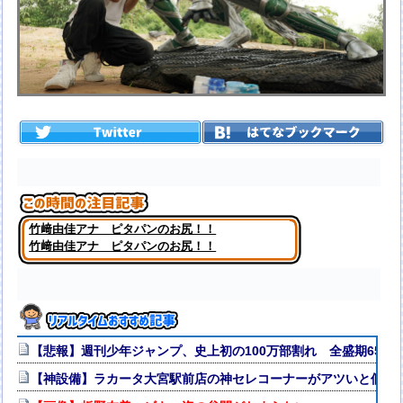
竹﨑由佳アナ ピタパンのお尻！！
竹﨑由佳アナ ピタパンのお尻！！
【悲報】週刊少年ジャンプ、史上初の100万部割れ 全盛期653万
【神設備】ラカータ大宮駅前店の神セレコーナーがアツいと個人