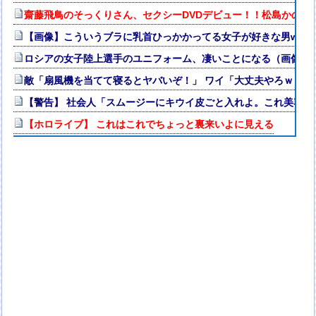
齋藤飛鳥のそっくりさん、セクシーDVDデビュー！！松島かの
【画像】こういうブラに乳首ひっかかってる女子が好きな男www
ロシアの女子陸上選手のユニフォーム、凄いことになる（画像・
敵「扇風機を当てて寝るとヤバいぞ！」 ワイ「大丈夫やろｗｗｗ
【警告】 社会人「スムージーにキウイ皮ごと入れよ。これ美容に
【ホロライブ】 これはこれでちょっと裏来いよに見える