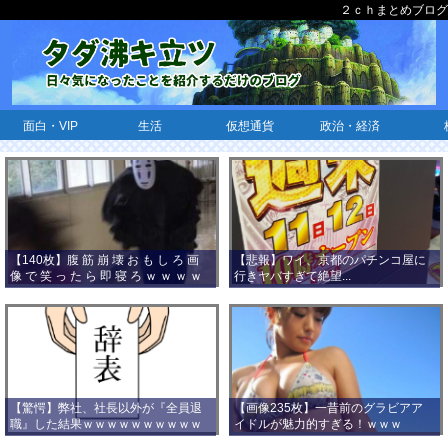
２ｃｈまとめブログ
面白・VIP
生活
仮想通貨
政治・経済
【140枚】腹 筋 崩 壊 お も し ろ 画
【悲報】ワイ、京都のパチンコ屋に
像 で 笑 っ た ら 即 寝 ろ ｗ ｗ ｗ ｗ
行きヤバすぎて絶望...
ｗ ｗ ｗ ｗ ｗ ｗ ｗ ｗ
【驚愕】弊社、社長以外が『全員退
【画像235枚】一昔前のグラビアア
職』した結果ｗｗｗｗｗｗｗｗｗｗ
イドルが魅力的すぎる！ｗｗｗ
ｗｗｗ