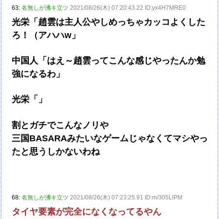
63:
名無しが沸キ立ツ
2021/08/26(木) 07:20:43.22 ID:yx4H7MRE0
光栄「趙雲は主人公やしめっちゃカッコよくした
ろ！（アハハw」
中国人「はえ～趙雲ってこんな感じやったんか勉
強になるわ」
光栄「」
割とガチでこんなノリや
三国BASARAみたいなゲームじゃなくてマシやっ
たと思うしかないわね
68:
名無しが沸キ立ツ
2021/08/26(木) 07:23:25.91 ID:m/305LlPM
タイヤ要素が完全になくなってるやん