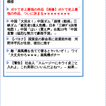
模様
ボケて史上最強の作品 【画像】ボケて史上最
強の作品、ついに決まるｗｗｗｗｗｗｗｗ
中国「大洪水！」中国ダム「崩壊（動画」三
峡ダム「被災者1億人危機」日本「三峡ﾀﾞﾑ決壊
地図！」中国「はい（震え声」台風13号「中国
直撃（猛烈な勢力で豪雨予測」→
【パヨク】 国貿促の新会長に岩屋前外相 河
野洋平氏が生前、後任に推す
敵「扇風機を当てて寝るとヤバいぞ！」 ワイ
「大丈夫やろｗｗｗ」扇風機ポチー
【警告】 社会人「スムージーにキウイ皮ごと
入れよ。これ美容にいいんだよね〜」→ 結果…