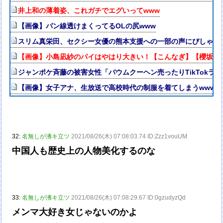
井上和の薄着姿、これガチでエグいってwww
【画像】パン線透けまくってるOLの尻www
スリム真栄田、セクシー女優の熊本支援への一部の声にぴしゃり
【画像】小島凪紗のパイはやはり大きい！【こんなぎ】【櫻坂46
ジャンポケ斉藤の被害女性「バウムクーヘン売ったりTikTokラ
【画像】女子アナ、生放送で高校時代の制服を着てしまうwww
32:
名無しが沸キ立ツ
2021/08/26(木) 07:08:03.74 ID:Zzz1vouUM
中国人も歴史上の人物美化するのな
33:
名無しが沸キ立ツ
2021/08/26(木) 07:08:29.67 ID:0gzudyzQd
メンマ大好き女じゃないのかよ