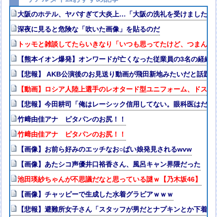
大阪のホテル、ヤバすぎて大炎上…「大阪の洗礼を受けました」
深夜に見ると危険な「吹いた画像」を貼るのだ
トッモと雑談してたらいきなり「いつも思ってたけど、つまんね
【熊本イオン爆発】オンワードが亡くなった従業員の3名の経緯
【悲報】 AKB公演後のお見送り動画が飛田新地みたいだと話題
【動画】ロシア人陸上選手のレオタード型ユニフォーム、ドスケ
【悲報】今田耕司「俺はレーシック信用してない。眼科医はだれ
竹﨑由佳アナ ピタパンのお尻！！
竹﨑由佳アナ ピタパンのお尻！！
【画像】お前ら好みのエッチなお○ぱい娘発見されるwvw
【画像】あたシコ声優井口裕香さん、風呂キャン界隈だった
池田瑛紗ちゃんが不思議だなと思っている謎ｗ【乃木坂46】
【画像】チャッピーで生成した水着グラビアｗｗｗ
【悲報】避難所女子さん「スタッフが男だとナプキンとか下着と