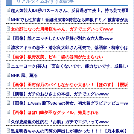
リアルタイムおすすめ記事
超人気芸人8.6秒バズーカさん、反日過ぎて炎上。持ち芸で原爆
NHKでも性加害！番組出演者X特定なら降板ドミノ 被害者があ
女の顔になった川﨑桜ちゃん、ガチでエグいってwww
【画像】誰とエッチしたいか見解が別れる六人衆www
清水アキラの息子・清水良太郎さん死去で、落語家・柳家小はだ
【画像】板野友美、ビキニ姿の谷間がたまらない
ニューヨーク(芸人)「面白くないです、能力ないです、成長しな
NHK 風、薫る
【画像】田村保乃のパイもなかなか大きい！【ほのす】【櫻坂46
【朗報】ガチのおひさまの本棚、ガチでエグいwww
【画像】176cm 股下90cmの美女、初水着グラビアデビュー
【画像】ほぼ山﨑夢羽なグラドル、発見される
久保史緒里の性的な『お肌』ガチでエグいってwww
黒見明香ちゃんの円陣の声出しが凄かった！！！【乃木坂46】