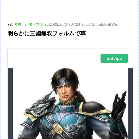
78:
名無しが沸キ立ツ
2021/08/26(木) 07:24:36.57 ID:pEtgKpBWa
明らかに三國無双フォルムで草