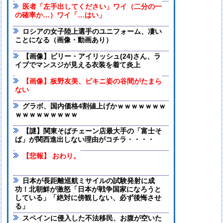
医者「左手出してください」ワイ（二分の一
の確率か…）ワイ「…はい」
ロシアの女子陸上選手のユニフォーム、凄い
ことになる（画像・動画あり）
【画像】ビリー・アイリッシュ(24)さん、ラ
イブでマンスジが見える衣装を着て炎上
【画像】板野友美、ビキニ姿の谷間がたまら
ない
グラボ、国内価格4割値上げかｗｗｗｗｗｗｗ
ｗｗｗｗｗｗｗｗｗ
【謎】関東そばチェーン店最大手の「富士そ
ば」が関西進出しない理由がコチラ・・・・
【悲報】 おわり。
日本が長距離巡航ミサイルの試験発射に成
功！北朝鮮が激怒「日本が戦争国家になろうと
している」「絶対に傍観しない、必ず後悔させ
る」
スペインに侵入した不法移民、お腹が空いた