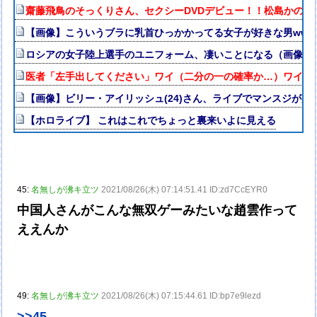
齋藤飛鳥のそっくりさん、セクシーDVDデビュー！！松島かの
【画像】こういうブラに乳首ひっかかってる女子が好きな男www
ロシアの女子陸上選手のユニフォーム、凄いことになる（画像・
医者「左手出してください」ワイ（二分の一の確率か…）ワイ「
【画像】ビリー・アイリッシュ(24)さん、ライブでマンスジが見
【ホロライブ】 これはこれでちょっと裏来いよに見える
45:
名無しが沸キ立ツ
2021/08/26(木) 07:14:51.41 ID:zd7CcEYR0
中国人さんがこんな無双ゲーみたいな趙雲作って
ええんか
49:
名無しが沸キ立ツ
2021/08/26(木) 07:15:44.61 ID:bp7e9lezd
>>45