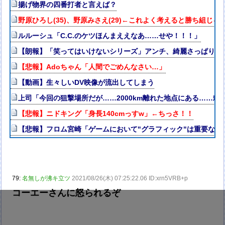
揚げ物界の四番打者と言えば？
野原ひろし(35)、野原みさえ(29)←これよく考えると勝ち組じゃ
ルルーシュ「C.C.のケツほんまええなあ……せや！！！」
【朗報】「笑ってはいけないシリーズ」アンチ、綺麗さっぱり消
【悲報】Adoちゃん「人間でごめんなさい…」
【動画】生々しいDV映像が流出してしまう
上司「今回の狙撃場所だが……2000km離れた地点にある……頼
【悲報】ニドキング「身長140cmっすw」←ちっさ！！
【悲報】フロム宮崎「ゲームにおいて"グラフィック"は重要な要
79:
名無しが沸キ立ツ
2021/08/26(木) 07:25:22.06 ID:xrn5VRB+p
コーエーさんに怒られるぞ