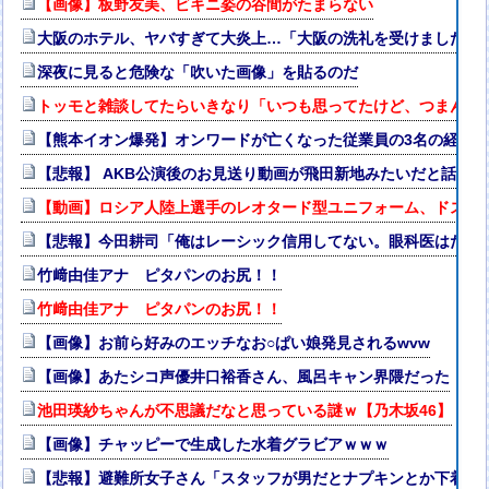
【画像】板野友美、ビキニ姿の谷間がたまらない
大阪のホテル、ヤバすぎて大炎上…「大阪の洗礼を受けました」
深夜に見ると危険な「吹いた画像」を貼るのだ
トッモと雑談してたらいきなり「いつも思ってたけど、つまんね
【熊本イオン爆発】オンワードが亡くなった従業員の3名の経緯
【悲報】 AKB公演後のお見送り動画が飛田新地みたいだと話題
【動画】ロシア人陸上選手のレオタード型ユニフォーム、ドスケ
【悲報】今田耕司「俺はレーシック信用してない。眼科医はだれ
竹﨑由佳アナ ピタパンのお尻！！
竹﨑由佳アナ ピタパンのお尻！！
【画像】お前ら好みのエッチなお○ぱい娘発見されるwvw
【画像】あたシコ声優井口裕香さん、風呂キャン界隈だった
池田瑛紗ちゃんが不思議だなと思っている謎ｗ【乃木坂46】
【画像】チャッピーで生成した水着グラビアｗｗｗ
【悲報】避難所女子さん「スタッフが男だとナプキンとか下着と