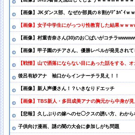
【画像】JKダンス部、なぜか部員の８割がﾃﾞｶﾊﾟｲｗ
【画像】女子中学生にがっつり性教育した結果ｗｗｗ
【画像】村重杏奈さん(30)のお〇ぱいがコチラwwwww
【画像】甲子園のチアさん、優勝レベルが発見されて
【戦慄】山で洒落にならない目にあった話をする、オ
後呂有紗アナ 袖口からインナーチラ見え！！
【画像】新人声優さん！？いきなりドエッチ
【画像】TBS新人・多田成美アナの胸元から中身が見
【悲報】久しぶりの嫁へのセ◯クスの誘い方、わから
子供向け漫画、謎の闇の大会に参加しがち問題