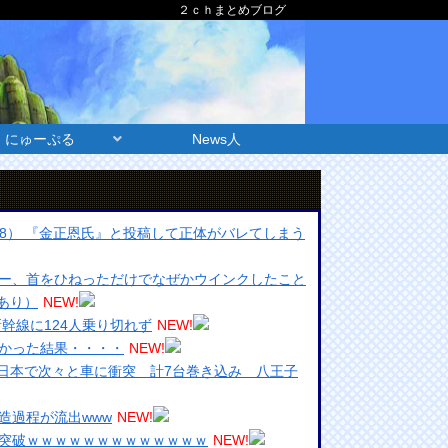
２ｃｈまとめブログ
にゅーぷる
News人
58） 『金正恩氏』と投稿して正体がバレてしまう
ー、首をひねっただけでなぜかウインクしたこと
あり）
NEW!
新幹線に124人乗り切れず
NEW!
かった結果・・・・
NEW!
、日本で次々と車に衝突 計7台巻き込み 八王子
造過程が流出www
NEW!
突破ｗｗｗｗｗｗｗｗｗｗｗｗｗ
NEW!