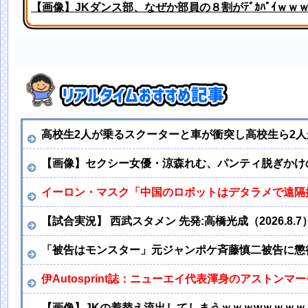
【画像】JKダンス部、なぜか部員の８割がﾃﾞｶﾊﾟｲｗｗ
【画像】甲子園のチアさん、優勝レベルが発見されてし
高校生2人が乗るスクーターと車が衝突し高校生ら2
【画像】セクシー女優・涼森れむ、パンティ脱ぎかけ
イーロン・マスク「中国のロボットはデタラメで遠隔
【試合実況】 西武スタメン 先発:高橋光成（2026.8.7
「被告はモンスター」元ジャンポケ斉藤慎二被告に懲
伊Autosprint誌：ニューエイ代表渾身のアストン
【画像】JKの着替え流出してしまうｗｗｗwｗｗｗｗ