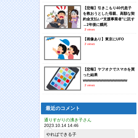
【悲報】引きこもり40代息子
を救おうとした母親、高額な契
約金支払い“支援事業者”に託す
→2年後に餓死
3 views
【画像あり】東京にUFO
3 views
【悲報】ヤフオクでスマホを買
った結果
wwwwwwwwwwwwwwww
3 views
最近のコメント
通りすがりの沸き子さん
2023.10.14 14:46
やればできる子