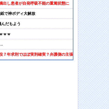
摘出し患者が自発呼吸不能の重篤状態に
』表紙で神ボディ大解放
飛んだもよう
ｗｗｗ
…
役７年求刑でほぼ実刑確実？弁護側の主張が無理筋なワケ