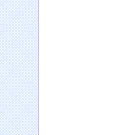
者、帰国後『本家』に失望する事態に
NEW!
【驚愕】エ口い女友達のクリ◯リスを舐めて3
ｗｗｗｗｗｗ
NEW!
【画像】イケメン経営者とカップル成立した
るwwwwww高橋かの、妖艶ランジェリーで悩殺
【画像】セクシー女優・涼森れむ、パンティ脱
日本人の人口が42年ぶり1億2千万人割れ…91万
ドイツ人男性がランニングシューズで富士登山
Powered by livedoor 相互RSS