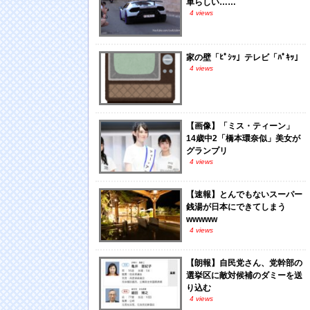
車らしい……
4 views
家の壁「ﾋﾟｼｯ」テレビ「ﾊﾟｷｯ」
4 views
【画像】「ミス・ティーン」
14歳中2「橋本環奈似」美女が
グランプリ
4 views
【速報】とんでもないスーパー
銭湯が日本にできてしまう
wwwww
4 views
【朗報】自民党さん、党幹部の
選挙区に敵対候補のダミーを送
り込む
4 views