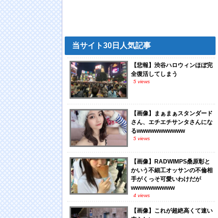
当サイト30日人気記事
【悲報】渋谷ハロウィンほぼ完
全復活してしまう
5 views
【画像】まぁまぁスタンダード
さん、エチエチサンタさんにな
るwwwwwwwwwww
5 views
【画像】RADWIMPS桑原彰と
かいう不細工オッサンの不倫相
手がくっそ可愛いわけだが
wwwwwwwwww
4 views
【画像】これが超絶高くて速い