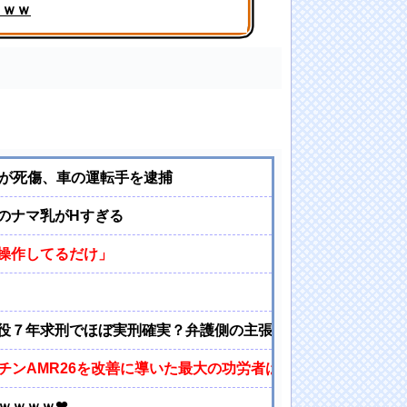
ｗｗｗ
まうｗｗｗｗｗｗｗ
人が死傷、車の運転手を逮捕
のナマ乳がHすぎる
操作してるだけ」
）
役７年求刑でほぼ実刑確実？弁護側の主張が無理筋なワケ
マーチンAMR26を改善に導いた最大の功労者はカルディレ
ｗｗｗｗ❤