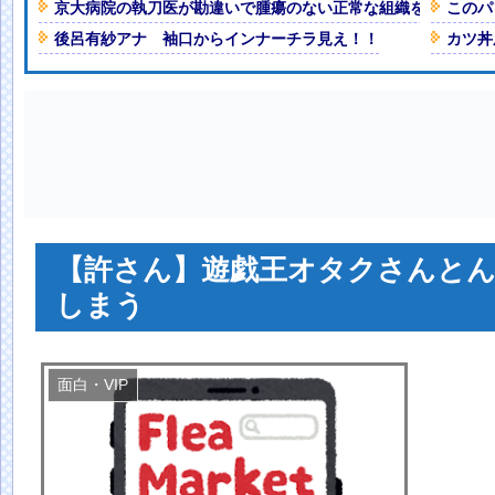
京大病院の執刀医が勘違いで腫瘍のない正常な組織を摘出し患
このパ
時間イカせまくった結果ｗｗｗｗ
後呂有紗アナ 袖口からインナーチラ見え！！
カツ丼
美女、下着グラビアがセクシーすぎ
！！！
NEW!
ぎかけのナマ乳がHすぎる
NEW!
人減の1億1973万人
 「足をくじいて動けない」
【許さん】遊戯王オタクさんと
しまう
面白・VIP