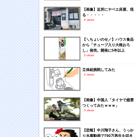
【画像】近所にヤベエ床屋、現
る・・・・・
4 views
【＼ちょいのせ／】ハウス食品
から「チューブ入り大根おろ
し」発売。開発に5年以上
3 views
立体絵挑戦してみた
3 views
【画像】中国人「タイヤで趙雲
つくってみたｗｗｗ」
3 views
【悲報】中川翔子さん、うっか
り水着動画で790万再生を叩き