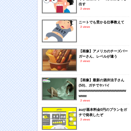
出す
3 views
ニートでも受かる仕事教えて
3 views
【画像】アメリカのチーズバー
ガーさん、レベルが違う
3 views
【画像】最新の酒井法子さん
(50)、ガチでヤバイ
wwwwwwwwwwwwwwwwww
www
3 views
auが基本料金0円のプランをガ
チで発表したぞ
3 views