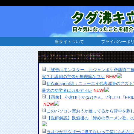
当サイトついて
プライバシーポ
クトリーをアルメニアで開設
「被告はモンスター」元ジャンポケ斉藤慎二
実？弁護側の主張が無理筋なワケ
NEW!
伊Autosprint誌：ニューエイ代表渾身のア
最大の功労者はカルディレ
NEW!
【画像】 小倉ゆうか(27)さん、7年ぶり『FR
NEW!
このパソコン買おうか迷ってるから背中を刺
【医師解説】飲酒後の「締めのラーメン欲」の
ラオウがサウザーに勝てないって信じられな