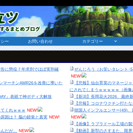
リシー
お問い合わせ
カテゴリー
被告に懲役７年求刑でほぼ実刑確
ぜんじろう（お笑いタレント･
NEW!
ストンマーチンAMR26を改善に導いた
【悲報】仙台育英のマネージャ
にされてしまうｗｗｗｗｗ（画像
IDAY』表紙で神ボディ大解放
【新潟】長岡花火2026、最終
【悲報】コロナワクチン打たな
してくれｗｗｗ
NEW!
韓国人インフルエンサー(49)
原因は？ 脳の錯覚と真実
NEW!
NEW!
【画像】ラブラドール工場の製
いんだが…
NEW!
【動画】新型のさすまた、限界