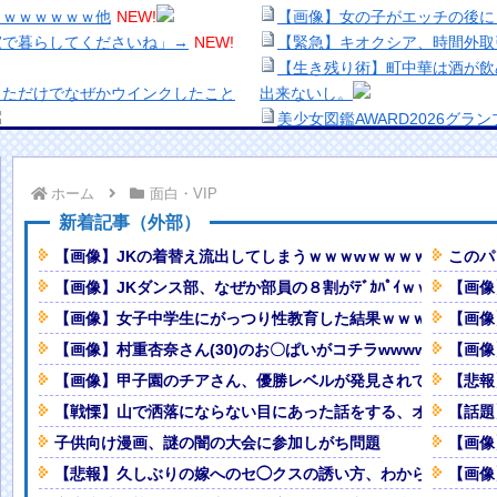
ｗｗｗｗｗｗｗ他
NEW!
【画像】女の子がエッチの後に
家で暮らしてくださいね」→
NEW!
【緊急】キオクシア、時間外取
【生き残り術】町中華は酒が飲
っただけでなぜかウインクしたこと
出来ないし。
美少女図鑑AWARD2026グ
ｗｗｗｗｗｗ
NEW!
い！！
・・・
NEW!
熊本地震、「九州自動車道は混
ホーム
面白・VIP
NEW!
ナなどに批判殺到 全国紙記者「
ww
NEW!
の責務」「情報を取り上げること
新着記事（外部）
ードで突っ込む事故。
NEW!
【画像】顔100点、体30点の
【画像】JKの着替え流出してしまうｗｗｗwｗｗｗｗｗｗｗｗ
このパ
でそれを入籍日を決めてからいう
「洋画に日本版主題歌は必要か
【画像】JKダンス部、なぜか部員の８割がﾃﾞｶﾊﾟｲｗｗｗｗｗ
【画像
【悲報】職場で無能判定された
【画像】女子中学生にがっつり性教育した結果ｗｗｗwｗｗｗ
【画像
とがこちら
NEW!
いよな
NEW!
【画像】村重杏奈さん(30)のお〇ぱいがコチラwwwwwwwww
【画像
シーショットを大解禁してしまう
【画像】甲子園のチアさん、優勝レベルが発見されてしまうｗ
【悲報
【戦慄】山で洒落にならない目にあった話をする、オカルト系
【話題
Powered by livedoor 相互RSS
scendence【二次創作】 第２５話
子供向け漫画、謎の闇の大会に参加しがち問題
【画像
【悲報】久しぶりの嫁へのセ◯クスの誘い方、わからない・・
【画像
本を知ってしまったディズニー信