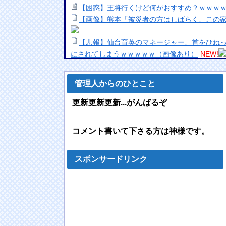
【困惑】王将行くけど何がおすすめ？ｗｗｗ
【画像】熊本「被災者の方はしばらく、この
【悲報】仙台育英のマネージャー、首をひね
にされてしまうｗｗｗｗｗ（画像あり）
NEW!
【悲報】ロシア、ガチの大炎上ｗｗｗｗｗｗ
【悲報】コロナワクチン打たなかった結果・
管理人からのひとこと
お前らこんな元ヤリマンと結婚できるか？？
【画像】ラブラドール工場の製造過程が流出w
更新更新更新...がんばるぞ
【動画】走り屋が先行のスクーターに猛スピ
彼女「結婚したらバイク禁止ね」ワイ「なん
コメント書いて下さる方は神様です。
の？」
NEW!
【画像】女の子がエッチの後にして欲しいこ
主人公より弟のほうが強い漫画ってあまりな
スポンサードリンク
【画像】影山優佳さん、写真集未公開のセク
wwwwww
NEW!
【R-18】真・女神転生 Road to the Tran
NEW!
海外「日本なんて行くんじゃなかった…」 日