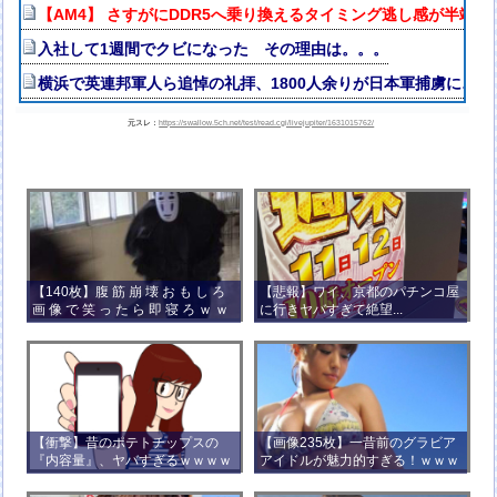
【AM4】 さすがにDDR5へ乗り換えるタイミング逃し感が半端な
入社して1週間でクビになった その理由は。。。
横浜で英連邦軍人ら追悼の礼拝、1800人余りが日本軍捕虜に…
元スレ：
https://swallow.5ch.net/test/read.cgi/livejupiter/1631015762/
【140枚】腹 筋 崩 壊 お も し ろ
【悲報】ワイ、京都のパチンコ屋
画 像 で 笑 っ た ら 即 寝 ろ ｗ ｗ
に行きヤバすぎて絶望...
ｗ ｗ ｗ ｗ ｗ ｗ ｗ ｗ ｗ ｗ
【衝撃】昔のポテトチップスの
【画像235枚】一昔前のグラビア
『内容量』、ヤバすぎるｗｗｗｗ
アイドルが魅力的すぎる！ｗｗｗ
ｗｗｗｗ