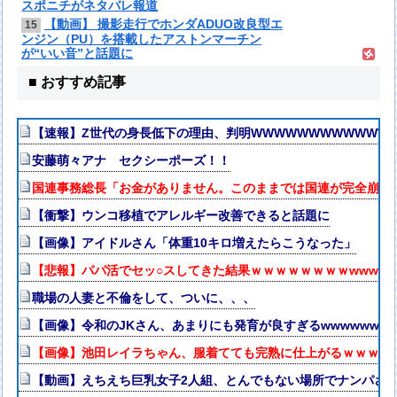
スポニチがネタバレ報道
【動画】 撮影走行でホンダADUO改良型エ
15
ンジン（PU）を搭載したアストンマーチン
が“いい音”と話題に
■ おすすめ記事
【速報】Z世代の身長低下の理由、判明WWWWWWWWWWWWW
安藤萌々アナ セクシーポーズ！！
国連事務総長「お金がありません。このままでは国連が完全崩壊
【衝撃】ウンコ移植でアレルギー改善できると話題に
【画像】アイドルさん「体重10キロ増えたらこうなった」
【悲報】パパ活でセッ○スしてきた結果ｗｗｗｗｗｗｗｗwwww
職場の人妻と不倫をして、ついに、、、
【画像】令和のJKさん、あまりにも発育が良すぎるwwwwwww
【画像】池田レイラちゃん、服着てても完熟に仕上がるｗｗｗｗ
【動画】えちえち巨乳女子2人組、とんでもない場所でナンパされ