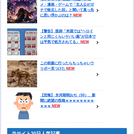
メ・漫画・ゲームで「主人公がガ
チで敗北した回」と聞いて真っ先
に思い浮かぶのは？
【警告】 医師「米国では”ヘロイ
ンと同じくらいヤバい薬”が日本で
は平気で処方されてる」
この前森に行ったらちっちゃいウ
リボー見つけた
【悲報】 氷河期弱おぢ（50）、新
聞に絶望の投稿ｗｗｗｗｗｗｗｗ
ｗｗｗ
当サイト30日人気記事