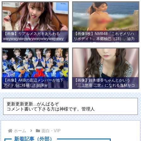
【画像】リアルメスガキあらわる
【画像9枚】NMB48「これぞメリハ
wwywwywwywwywwywwywwywwy
リボディ！」本郷柚巴（18）、迫力
wwy
バストの水着ショット公開！
【画像】AKBの底辺メンバーが地下
【画像】鈴木優香ちゃんとかいう
アイドルに移籍した結果w
『三上悠亜 二世』になれる逸材がコ
チラ
更新更新更新...がんばるぞ
コメント書いて下さる方は神様です。管理人
ホーム
面白・VIP
新着記事（外部）