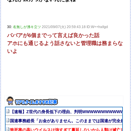
30:
名無しが沸キ立ツ
2021/09/07(火) 20:59:43.18 ID:W++hx/lgd
ババアが6個までって言えば良かった話
アホにも通じるよう話さないと管理職は務まらな
いよ
【速報】Z世代の身長低下の理由、判明WWWWWWWWWWWWW
国連事務総長「お金がありません。このままでは国連が完全崩壊
致死率の高いウイルスは強すぎて蔓延しないから人類は滅亡しな