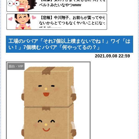
ベルトみたいなやつwww
更新
ツー
【悲報】中川翔子、お前らが貰ってやら
ないからとてつもなくヤバいことになっ
ル
てるぞｗｗｗ
工場のババア「それ7個以上積まないでね！」ワイ「は
い！」7個積む ババア「何やってるの？」
2021.09.08 22:59
面白・VIP