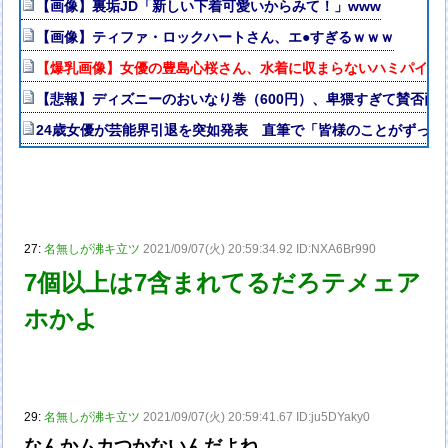
【画像】裏垢JD「新しい下着可愛いからみて！」www
【画像】ティファ・ロックハートさん、エ●すぎるｗｗｗ
【爆乳画像】女優の豊島心桜さん、水着に収まらないハミパイがス
【悲報】ディズニーのおいなり巻（600円）、卑猥すぎて賛否両論w
24歳女優が芸能界引退を突如発表 直筆で「皆様のことがずっと
27:
名無しが沸キ立ツ
2021/09/07(火) 20:59:34.92 ID:NXA6Br990
7個以上は7含まれてるだろテメェア
ホかよ
29:
名無しが沸キ立ツ
2021/09/07(火) 20:59:41.67 ID:ju5DYaky0
なんかムカつかないんだよね