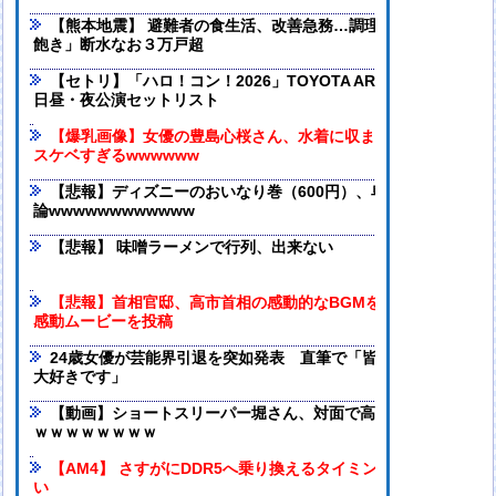
【熊本地震】 避難者の食生活、改善急務…調理できず「パン飽
飽き」断水なお３万戸超
【セトリ】「ハロ！コン！2026」TOYOTA ARENA TOKYO 8月
日昼・夜公演セットリスト
【爆乳画像】女優の豊島心桜さん、水着に収まらないハミパイ
スケベすぎるwwwwww
【悲報】ディズニーのおいなり巻（600円）、卑猥すぎて賛否両
論wwwwwwwwwwww
【悲報】 味噌ラーメンで行列、出来ない
【悲報】首相官邸、高市首相の感動的なBGMをつけた熊本訪問
感動ムービーを投稿
24歳女優が芸能界引退を突如発表 直筆で「皆様のことがずっ
大好きです」
【動画】ショートスリーパー堀さん、対面で高須幹弥にキレる
ｗｗｗｗｗｗｗｗ
【AM4】 さすがにDDR5へ乗り換えるタイミング逃し感が半端
い