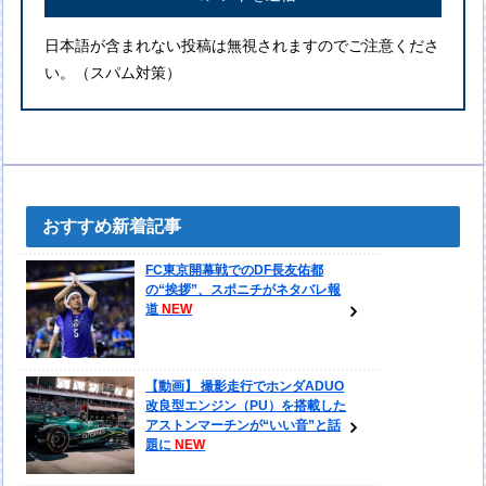
日本語が含まれない投稿は無視されますのでご注意くださ
い。（スパム対策）
おすすめ新着記事
FC東京開幕戦でのDF長友佑都
の“挨拶”、スポニチがネタバレ報
道
【動画】 撮影走行でホンダADUO
改良型エンジン（PU）を搭載した
アストンマーチンが“いい音”と話
題に