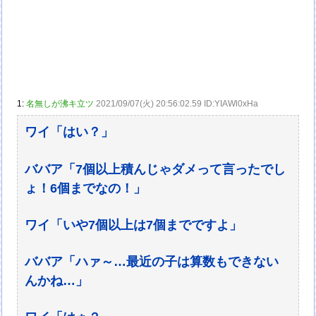
1:
名無しが沸キ立ツ
2021/09/07(火) 20:56:02.59 ID:YIAWl0xHa
ワイ「はい？」
ババア「7個以上積んじゃダメって言ったでし
ょ！6個までなの！」
ワイ「いや7個以上は7個までですよ」
ババア「ハァ～…最近の子は算数もできない
んかね…」