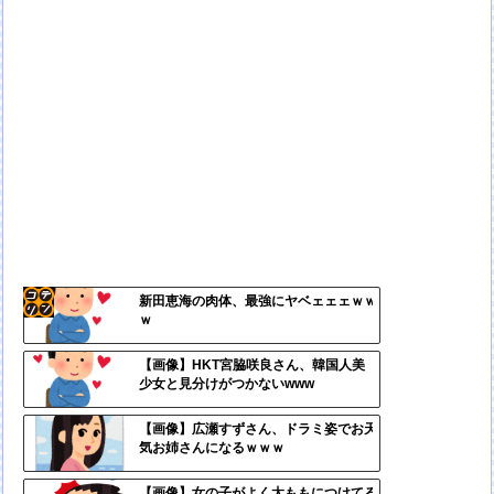
新田恵海の肉体、最強にヤベェェェｗｗ
ｗ
コテ
リン
【画像】HKT宮脇咲良さん、韓国人美
少女と見分けがつかないwww
- 固
定リ
【画像】広瀬すずさん、ドラミ姿でお天
気お姉さんになるｗｗｗ
ンク
自動
【画像】女の子がよく太ももにつけてる