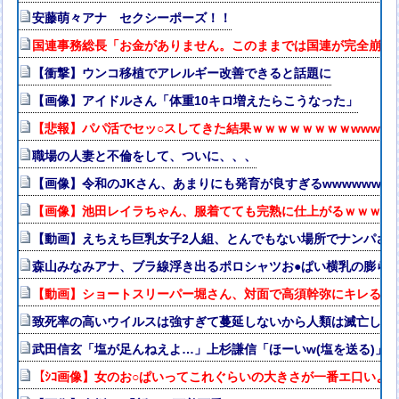
安藤萌々アナ セクシーポーズ！！
国連事務総長「お金がありません。このままでは国連が完全崩壊
【衝撃】ウンコ移植でアレルギー改善できると話題に
【画像】アイドルさん「体重10キロ増えたらこうなった」
【悲報】パパ活でセッ○スしてきた結果ｗｗｗｗｗｗｗｗwwww
職場の人妻と不倫をして、ついに、、、
【画像】令和のJKさん、あまりにも発育が良すぎるwwwwwww
【画像】池田レイラちゃん、服着てても完熟に仕上がるｗｗｗｗ
【動画】えちえち巨乳女子2人組、とんでもない場所でナンパされ
森山みなみアナ、ブラ線浮き出るポロシャツお●ぱい横乳の膨ら
【動画】ショートスリーパー堀さん、対面で高須幹弥にキレる ←
致死率の高いウイルスは強すぎて蔓延しないから人類は滅亡しな
武田信玄「塩が足んねえよ…」上杉謙信「ほーいw(塩を送る)」
【ｼｺ画像】女のお○ぱいってこれぐらいの大きさが一番エ口いよ