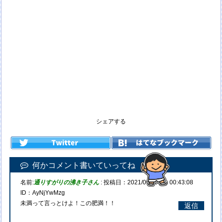
シェアする
何かコメント書いていってね
名前:
通りすがりの沸き子さん
:
投稿日：2021/09/09(木) 00:43:08
ID：AyNjYwMzg
未満って言っとけよ！この肥満！！
返信