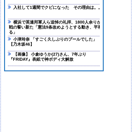
入社して1週間でクビになった その理由は。。。
横浜で英連邦軍人ら追悼の礼拝、1800人余りが日本軍捕虜に…
戦の誓い新た「憲法9条改めようとする動き、平和の歩み後退させ
る」
小津玲奈 「すごく久しぶりのプールでした」
【乃木坂46】
【画像】 小倉ゆうか(27)さん、7年ぶり
『FRIDAY』表紙で神ボディ大解放