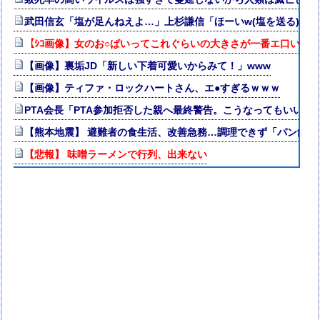
武田信玄「塩が足んねえよ…」上杉謙信「ほーいw(塩を送る)」
【ｼｺ画像】女のお○ぱいってこれぐらいの大きさが一番エ口いよ
【画像】裏垢JD「新しい下着可愛いからみて！」www
【画像】ティファ・ロックハートさん、エ●すぎるｗｗｗ
PTA会長「PTA参加拒否した親へ最終警告。こうなってもいい？
【熊本地震】 避難者の食生活、改善急務…調理できず「パン飽き
【悲報】 味噌ラーメンで行列、出来ない