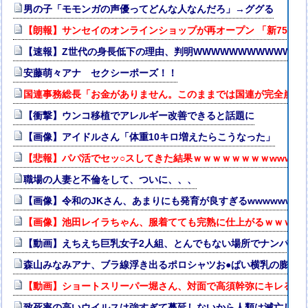
男の子「モモンガの声優ってどんな人なんだろ」→ググる
【朗報】サンセイのオンラインショップが再オープン 「新7500Tシャツ
【速報】Z世代の身長低下の理由、判明WWWWWWWWWWWWW
安藤萌々アナ セクシーポーズ！！
国連事務総長「お金がありません。このままでは国連が完全崩壊
【衝撃】ウンコ移植でアレルギー改善できると話題に
【画像】アイドルさん「体重10キロ増えたらこうなった」
【悲報】パパ活でセッ○スしてきた結果ｗｗｗｗｗｗｗｗwwww
職場の人妻と不倫をして、ついに、、、
【画像】令和のJKさん、あまりにも発育が良すぎるwwwwwww
【画像】池田レイラちゃん、服着てても完熟に仕上がるｗｗｗｗ
【動画】えちえち巨乳女子2人組、とんでもない場所でナンパされて
森山みなみアナ、ブラ線浮き出るポロシャツお●ぱい横乳の膨ら
【動画】ショートスリーパー堀さん、対面で高須幹弥にキレる ←
致死率の高いウイルスは強すぎて蔓延しないから人類は滅亡しな