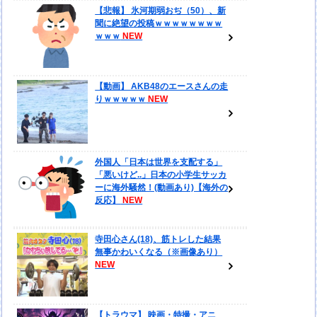
【悲報】 氷河期弱おぢ（50）、新
聞に絶望の投稿ｗｗｗｗｗｗｗｗ
ｗｗｗ
【動画】 AKB48のエースさんの走
りｗｗｗｗｗ
外国人「日本は世界を支配する」
「悪いけど..」日本の小学生サッカ
ーに海外騒然！(動画あり)【海外の
反応】
寺田心さん(18)、筋トレした結果
無事かわいくなる（※画像あり）
【トラウマ】 映画・特撮・アニ