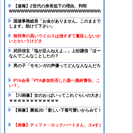
【速報】Z世代の身長低下の理由、判明
WWWWWWWWWWWWWWWWWWWWWWWWWWWWWWWW
国連事務総長「お金がありません。このままでは国連が完全崩
します。助けて下さい」
致死率の高いウイルスは強すぎて蔓延しないから人類は滅亡し
いとかいうけどさ
武田信玄「塩が足んねえよ…」上杉謙信「ほーいw(塩を送る)」
なんでこんなことしたの？
男の子「モモンガの声優ってどんな人なんだろ」→ググる
PTA会長「PTA参加拒否した親へ最終警告。こうなってもい
い？」
【ｼｺ画像】女のお○ぱいってこれぐらいの大きさが一番エ口いよ
ｗｗｗｗｗｗｗｗｗｗｗｗ
【画像】裏垢JD「新しい下着可愛いからみて！」www
【画像】ティファ・ロックハートさん、エ●すぎるｗｗｗ