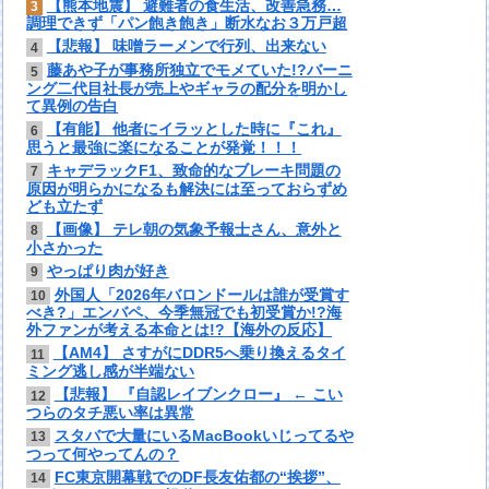
【熊本地震】 避難者の食生活、改善急務…
3
調理できず「パン飽き飽き」断水なお３万戸超
【悲報】 味噌ラーメンで行列、出来ない
4
藤あや子が事務所独立でモメていた!?バーニ
5
ング二代目社長が売上やギャラの配分を明かし
て異例の告白
【有能】 他者にイラッとした時に『これ』
6
思うと最強に楽になることが発覚！！！
キャデラックF1、致命的なブレーキ問題の
7
原因が明らかになるも解決には至っておらずめ
ども立たず
【画像】 テレ朝の気象予報士さん、意外と
8
小さかった
やっぱり肉が好き
9
外国人「2026年バロンドールは誰が受賞す
10
べき?」エンバペ、今季無冠でも初受賞か!?海
外ファンが考える本命とは!?【海外の反応】
【AM4】 さすがにDDR5へ乗り換えるタイ
11
ミング逃し感が半端ない
【悲報】 『自認レイブンクロー』 ← こい
12
つらのタチ悪い率は異常
スタバで大量にいるMacBookいじってるや
13
つって何やってんの？
FC東京開幕戦でのDF長友佑都の“挨拶”、
14