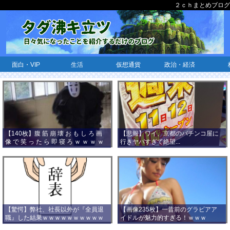
２ｃｈまとめブログ
面白・VIP
生活
仮想通貨
政治・経済
【140枚】腹 筋 崩 壊 お も し ろ 画
【悲報】ワイ、京都のパチンコ屋に
像 で 笑 っ た ら 即 寝 ろ ｗ ｗ ｗ ｗ
行きヤバすぎて絶望...
ｗ ｗ ｗ ｗ ｗ ｗ ｗ ｗ
【驚愕】弊社、社長以外が『全員退
【画像235枚】一昔前のグラビアア
職』した結果ｗｗｗｗｗｗｗｗｗｗ
イドルが魅力的すぎる！ｗｗｗ
ｗｗｗ