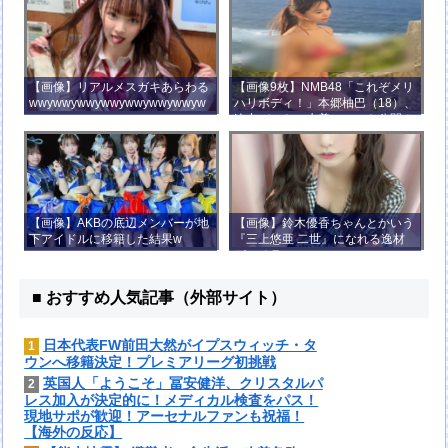
【画像】リアルメスガキあらわる
【画像9枚】NMB48「これぞメリ
wwywwywwywwywwywwywwyw
ハリボディ！」本郷柚巴（18）、
wywwy
迫力バストの水着ショット公開！
【画像】AKBの底辺メンバーが地
【画像】鈴木優香ちゃんとかいう
下アイドルに移籍した結果w
『三上悠亜 二世』になれる逸材
がコチラ
■ おすすめ人気記事（外部サイト）
日本代表FW前田大然がイプスウィッチ・タ
1
ウンへ移籍決定！プレミアリーグ初挑戦
英国人「ようこそ」冨安健洋、クリスタルパ
2
レス加入が決定的に！メディカル検査をパス！
現地サポが歓迎！アーセナルファンも祝福！
【海外の反応】