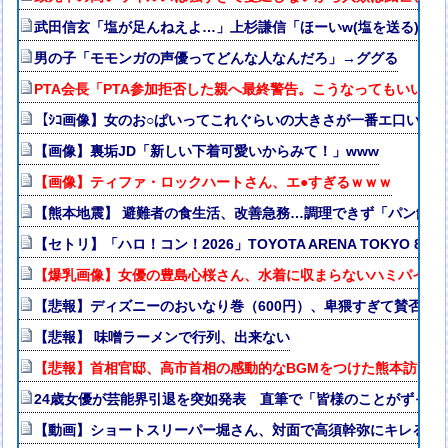
武田信玄「塩が足んねえよ…」上杉謙信「ほーいw(塩を送る)」
男の子「モモンガの声優ってどんな人なんだろ」→ググる
PTA会長「PTA参加拒否した親へ最終警告。こうなってもいい？
【ｼｺ画像】女のお○ぱいってこれぐらいの大きさが一番エ口いよ
【画像】裏垢JD「新しい下着可愛いからみて！」www
【画像】ティファ・ロックハートさん、エ●すぎるｗｗｗ
【熊本地震】 避難者の食生活、改善急務…調理できず「パン飽き
【セトリ】「ハロ！コン！2026」TOYOTA ARENA TOKYO 
【爆乳画像】女優の豊島心桜さん、水着に収まらないハミパイがス
【悲報】ディズニーのおいなり巻（600円）、卑猥すぎて賛否両論w
【悲報】 味噌ラーメンで行列、出来ない
【悲報】首相官邸、高市首相の感動的なBGMをつけた熊本訪問の
24歳女優が芸能界引退を突如発表 直筆で「皆様のことがずっと
【動画】ショートスリーパー堀さん、対面で高須幹弥にキレるｗ