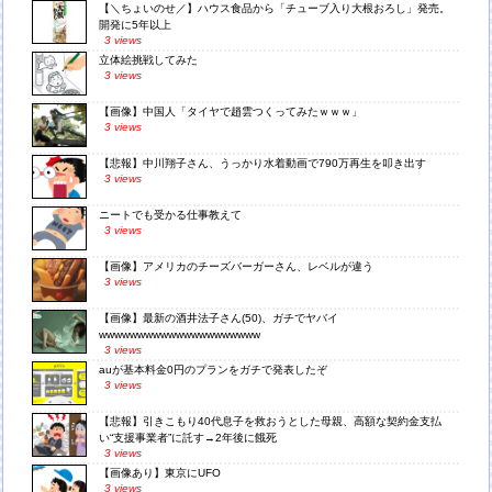
【＼ちょいのせ／】ハウス食品から「チューブ入り大根おろし」発売。
開発に5年以上
3 views
立体絵挑戦してみた
3 views
【画像】中国人「タイヤで趙雲つくってみたｗｗｗ」
3 views
【悲報】中川翔子さん、うっかり水着動画で790万再生を叩き出す
3 views
ニートでも受かる仕事教えて
3 views
【画像】アメリカのチーズバーガーさん、レベルが違う
3 views
【画像】最新の酒井法子さん(50)、ガチでヤバイ
wwwwwwwwwwwwwwwwwwwww
3 views
auが基本料金0円のプランをガチで発表したぞ
3 views
【悲報】引きこもり40代息子を救おうとした母親、高額な契約金支払
い“支援事業者”に託す→2年後に餓死
3 views
【画像あり】東京にUFO
3 views