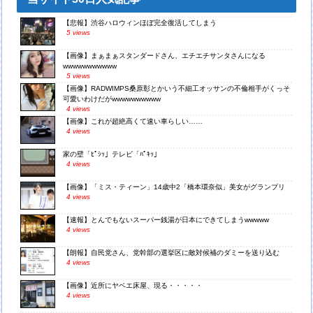
【悲報】渋谷ハロウィンほぼ完全復活してしまう
5 views
【画像】まぁまぁスタンダードさん、エチエチサンタさんになる
wwwwwwwwwww
5 views
【画像】RADWIMPS桑原彰とかいう不細工オッサンの不倫相手がくっそ
可愛いわけだがwwwwwwwwww
4 views
【画像】これが超絶高くて速い車らしい……
4 views
家の壁「ﾋﾟｼｯ」テレビ「ﾊﾟｷｯ」
4 views
【画像】「ミス・ティーン」14歳中2「橋本環奈似」美女がグランプリ
4 views
【速報】とんでもないスーパー銭湯が日本にできてしまうwwwww
4 views
【朗報】自民党さん、党幹部の選挙区に敵対候補のダミーを送り込む
4 views
【画像】近所にヤベエ床屋、現る・・・・・
4 views