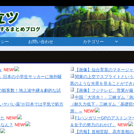
リシー
お問い合わせ
カテゴリー
ｗ
NEW!
【画像】仙台育英のマネージャーw
.」日本の小学生サッカーに海外騒
関東の上空でスプライトという
異のような光景を見ることができ
人の観客数！地上波中継＆劇的な試
【画像】フジテレビ、営業が厳
中国「大洪水！」三峡ダム「急
いヤバい薬”が日本では平気で処方
（耐久力低下」三峡ダム「基礎部
測」→
NEW!
けた
NEW!
F1ハンガリーGPのアストン
夫なん？
NEW!
＆女子の努力のおかげ」
NEW!
!
【悲報】首相官邸、高市首相の