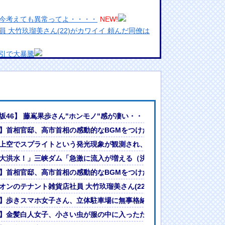
今考えても異常ってよ・・・・
NEW!
 大竹玖瑠美さん(22)がカワイイ 頼んだ同僚は
引で大暴騰
めるからな。ラーメン屋は酒がなくて食う事しか
ランプリ・榎本彩乃、グラビア披露！透明感が凄
んでない」と実況しながら被災地へ向かう有名ア
ｗｗｗｗｗｗ
坂46】 藤嶌果歩さん"ホンモノ"感が凄い・・・
最新の状況をいち早く伝えることは報道機関として
問の感動ムービーを投稿
】首相官邸、高市首相の感動的なBGMをつけた熊本訪問の感動ムービ
には大きな意義がある」
が地上から天変地異のような光景を見ることができた
上空でスプライトという発光現象が観測され、多くの人が地上から天変
女ｗｗｗ
?」論争
大洪水！」三峡ダム「急激に流入が増える（決壊危機」中国ダム「老朽
人間って割とガチめに差別されるよな・・・
中国ダム「老朽化（耐久力低下」三峡ダム「基礎部分破損」台風13号「
】首相官邸、高市首相の感動的なBGMをつけた熊本訪問の感動ムービ
問の感動ムービーを投稿
オンのテナント雑貨店社員 大竹玖瑠美さん(22)がカワイイ 頼んだ同僚
からんと話題に
】歩きスマホ女子さん、立体駐車場に無事格納されてしまう
】金髪白人女子、小さい虫が服の中に入っただけで大騒ぎしてお●ぱい