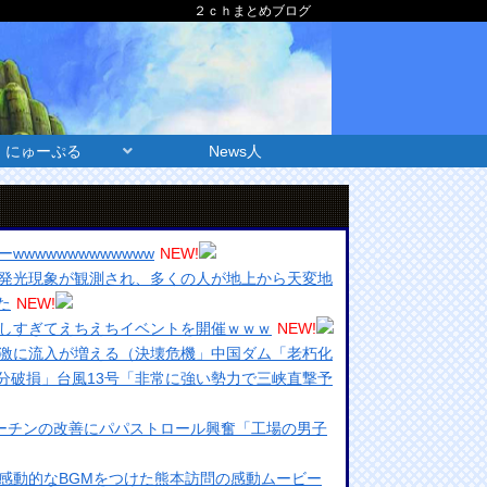
２ｃｈまとめブログ
にゅーぷる
News人
wwwwwwwwwwww
NEW!
発光現象が観測され、多くの人が地上から天変地
た
NEW!
しすぎてえちえちイベントを開催ｗｗｗ
NEW!
激に流入が増える（決壊危機」中国ダム「老朽化
分破損」台風13号「非常に強い勢力で三峡直撃予
マーチンの改善にパパストロール興奮「工場の男子
感動的なBGMをつけた熊本訪問の感動ムービー