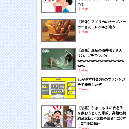
出す
3 views
【画像】アメリカのチーズバー
ガーさん、レベルが違う
3 views
【画像】最新の酒井法子さん
(50)、ガチでヤバイ
wwwwwwwwwwwwwwwwww
www
3 views
auが基本料金0円のプランをガ
チで発表したぞ
3 views
【悲報】引きこもり40代息子
を救おうとした母親、高額な契
約金支払い“支援事業者”に託す
→2年後に餓死
3 views