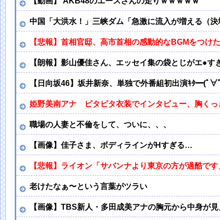
【動画】 AKB48のエースさんの走りｗｗｗｗｗ
中国「大洪水！」三峡ダム「急激に流入が増える（決
【悲報】首相官邸、高市首相の感動的なBGMをつけ
【朗報】影山優佳さん、エッセイ集の袋とじがエ●す
【日向坂46】坂井新奈、単独で外番組初出演ｷﾀ━(ﾟ∀ﾟ)━
姫野美南アナ ピタピタ衣装でインタビュー、胸くっき
職場の人妻と不倫をして、ついに、、、
【画像】佳子さま、ボディラインがHすぎる…
【悲報】ライオン「サバンナより東京の方が過酷です
老けたなぁ〜という言葉がツラい
【画像】TBS新人・多田成美アナの胸元から中身が見