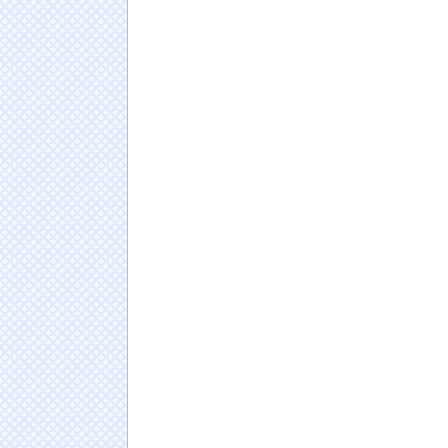
NEW!
【朗画像】人気セクシー女優は大半がマン毛
【画像】突然脱ぎだすゲーム配信者の美少女が
さいとう←誰思い浮かべた？
NEW!
日本人の人口が42年ぶり1億2千万人割れ…91万
ドイツ人男性がランニングシューズで富士登山
Powered by livedoor 相互RSS