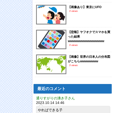
【画像あり】東京にUFO
3 views
【悲報】ヤフオクでスマホを買
った結果
wwwwwwwwwwwwwwww
3 views
【画像】世界の日本人の分布図
がこちらwwwwwwww
3 views
最近のコメント
通りすがりの沸き子さん
2023.10.14 14:46
やればできる子