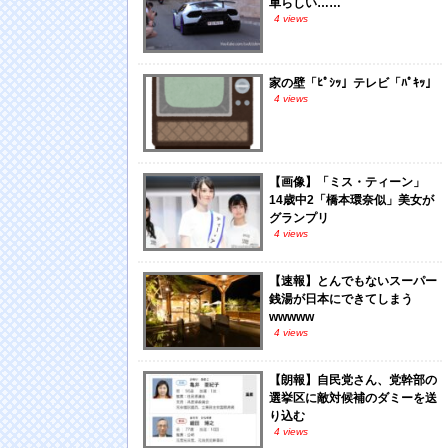
車らしい……
4 views
家の壁「ﾋﾟｼｯ」テレビ「ﾊﾟｷｯ」
4 views
【画像】「ミス・ティーン」
14歳中2「橋本環奈似」美女が
グランプリ
4 views
【速報】とんでもないスーパー
銭湯が日本にできてしまう
wwwww
4 views
【朗報】自民党さん、党幹部の
選挙区に敵対候補のダミーを送
り込む
4 views