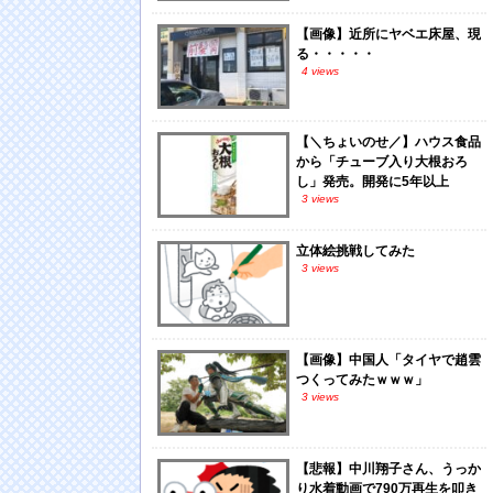
【画像】近所にヤベエ床屋、現
る・・・・・
4 views
【＼ちょいのせ／】ハウス食品
から「チューブ入り大根おろ
し」発売。開発に5年以上
3 views
立体絵挑戦してみた
3 views
【画像】中国人「タイヤで趙雲
つくってみたｗｗｗ」
3 views
【悲報】中川翔子さん、うっか
り水着動画で790万再生を叩き