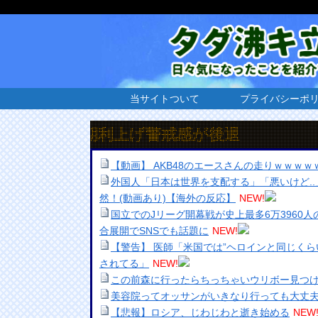
当サイトついて
プライバシーポ
早期利上げ警戒感が後退
【動画】 AKB48のエースさんの走りｗｗｗｗ
外国人「日本は世界を支配する」「悪いけど.
然！(動画あり)【海外の反応】
NEW!
国立でのJリーグ開幕戦が史上最多6万3960
合展開でSNSでも話題に
NEW!
【警告】 医師「米国では”ヘロインと同じくら
されてる」
NEW!
この前森に行ったらちっちゃいウリボー見つ
美容院ってオッサンがいきなり行っても大丈
【悲報】ロシア、じわじわと逝き始める
NEW