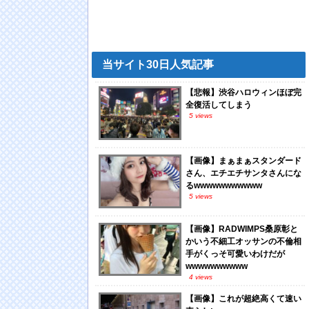
当サイト30日人気記事
【悲報】渋谷ハロウィンほぼ完
全復活してしまう
5 views
【画像】まぁまぁスタンダード
さん、エチエチサンタさんにな
るwwwwwwwwwww
5 views
【画像】RADWIMPS桑原彰と
かいう不細工オッサンの不倫相
手がくっそ可愛いわけだが
wwwwwwwwww
4 views
【画像】これが超絶高くて速い