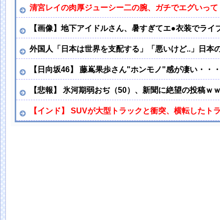
清宮レイの肉厚ジューシー二の腕、ガチでエグいって
【画像】地下アイドルさん、暑すぎてエ●衣装でライ
外国人「日本は世界を支配する」「悪いけど..」日本
【日向坂46】 藤嶌果歩さん"ホンモノ"感が凄い・・
【悲報】 氷河期弱おぢ（50）、新聞に絶望の投稿ｗ
【インド】 SUVが大型トラックと衝突、横転したト