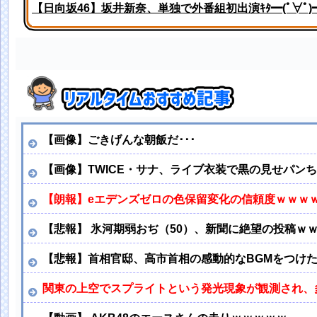
【日向坂46】坂井新奈、単独で外番組初出演ｷﾀ━(ﾟ∀ﾟ)━!
姫野美南アナ ピタピタ衣装でインタビュー、胸くっきり
【画像】ごきげんな朝飯だ･･･
【画像】TWICE・サナ、ライブ衣装で黒の見せパン
【朗報】eエデンズゼロの色保留変化の信頼度ｗｗｗ
【悲報】 氷河期弱おぢ（50）、新聞に絶望の投稿ｗ
【悲報】首相官邸、高市首相の感動的なBGMをつけ
関東の上空でスプライトという発光現象が観測され、