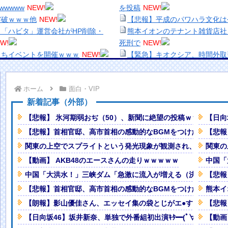
wwww
NEW!
を投稿
NEW!
突破ｗｗｗ他
NEW!
【悲報】平成のパワハラ文化は
「ハビタ」運営会社がHP削除・
熊本イオンのテナント雑貨店社員
W!
死刑で
NEW!
えちイベントを開催ｗｗｗ
NEW!
【緊急】キオクシア、時間外取
、変化を遂げる
NEW!
【生き残り術】町中華は酒が飲
にパパストロール興奮「工場の男子
出来ないし。
ホーム
面白・VIP
美少女図鑑AWARD2026グ
ブ巨乳！！【GIF動画あり】
い！！
新着記事（外部）
熊本地震、「九州自動車道は混
【悲報】 氷河期弱おぢ（50）、新聞に絶望の投稿ｗｗｗｗｗ
【日向
ｗｗｗｗｗｗｗｗｗｗｗｗｗｗｗｗ
ナなどに批判殺到 全国紙記者「
【悲報】首相官邸、高市首相の感動的なBGMをつけた熊本訪
【悲報
の責務」「情報を取り上げること
関東の上空でスプライトという発光現象が観測され、多くの人
関東の
常ってよ・・・・
NEW!
【画像】顔100点、体30点の
飛ばす。逮捕しろやｗｗｗ
NEW!
「洋画に日本版主題歌は必要か
【動画】 AKB48のエースさんの走りｗｗｗｗｗ
中国「
普通のテレビ番組が最新SNSの数
【悲報】職場で無能判定された
中国「大洪水！」三峡ダム「急激に流入が増える（決壊危機」
【悲報
【悲報】首相官邸、高市首相の感動的なBGMをつけた熊本訪
熊本イ
を叶えるようです。【オリ世界ポケス
【朗報】影山優佳さん、エッセイ集の袋とじがエ●すぎてけし
【悲報
【日向坂46】坂井新奈、単独で外番組初出演ｷﾀ━(ﾟ∀ﾟ)━!!!!
【動画
るの絶対エ□いｗｗｗｗｗｗ
Powered by livedoor 相互RSS