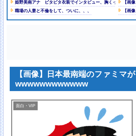
姫野美南アナ ピタピタ衣装でインタビュー、胸くっきり！！【
【画像
ぼーぼーだったｗ
NEW!
職場の人妻と不倫をして、ついに、、、
【画像
エ●すぎるｗｗｗ
NEW!
人減の1億1973万人
 「足をくじいて動けない」
【画像】日本最南端のファミマが
wwwwwwwwwwww
面白・VIP