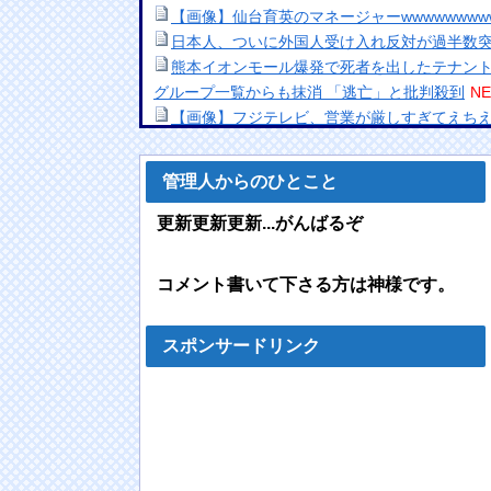
【画像】仙台育英のマネージャーwwwwwwwww
日本人、ついに外国人受け入れ反対が過半数
熊本イオンモール爆発で死者を出したテナント
グループ一覧からも抹消 「逃亡」と批判殺到
NE
【画像】フジテレビ、営業が厳しすぎてえち
【画像】明らかにチ●ポ味わった後のメスガキ
F1ハンガリーGPのアストンマーチンの改善
管理人からのひとこと
＆女子の努力のおかげ」
NEW!
白戸ゆめのアナ セクシーニットのノースリー
更新更新更新...がんばるぞ
NEW!
【画像】避難所のリアル、レベチｗｗｗｗｗ
コメント書いて下さる方は神様です。
ｗｗｗｗｗｗｗ
NEW!
【悲報】平成のパワハラ文化は今考えても異
【動画】名古屋栄で不良外人が警察官を突き
スポンサードリンク
海外「全部日本の真似だったのか…」 日本の
十年先を行っていたと話題に
NEW!
【R-18(G)／安価・あんこ】君は名なき声
レ】 第１６話
NEW!
【画像】アイドルなのにピアスがっつり付けて