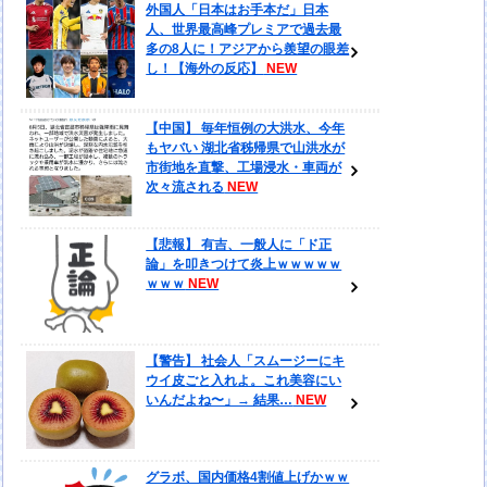
外国人「日本はお手本だ」日本
人、世界最高峰プレミアで過去最
多の8人に！アジアから羨望の眼差
し！【海外の反応】
【中国】 毎年恒例の大洪水、今年
もヤバい 湖北省秭帰県で山洪水が
市街地を直撃、工場浸水・車両が
次々流される
【悲報】 有吉、一般人に「ド正
論」を叩きつけて炎上ｗｗｗｗｗ
ｗｗｗ
【警告】 社会人「スムージーにキ
ウイ皮ごと入れよ。これ美容にい
いんだよね〜」→ 結果…
グラボ、国内価格4割値上げかｗｗ