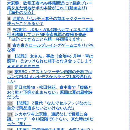
木彩艶、欧州王者PSG移籍間近に!?超絶プレー
集を見た現地サポの本音がこれ！(動画あり)
【海外の反応】
お前ら『ペルチェ素子の首ネッククーラー』
6
使ったことあるか？
FC東京、ポルトガル2部ペナフィエルに期限
7
付き移籍していたMF安斎颯馬の復帰を発表
「自分にできることを精一杯頑張ります」
古き良きロールプレイングゲームにありがち
8
な事
【悲報】 女さん、事故（全治4ヶ月半・車は
9
廃車）でぶつけられた相手と付き合ってしまう
ｗｗｗｗｗｗｗｗ
英BBC：アストンマーチン内部の分析では
10
ホンダPUはメルセデスからラップ1.5秒遅れら
しい
元日向坂46・松田好花、食中毒で「腹痛と
11
おう吐と下痢が止まらない」原因は夏の風物詩
だった
【悲報】 Z世代「なんでセルフレジなのに
12
自分で商品通さないといけないんだ」
シカホワ村上宗隆、通訳なしで普通に会
13
話。コーチ「今10段階で6ぐらい。来た時は0だ
った（笑）」
【中国】 毎年恒例の大洪水、今年もヤバい