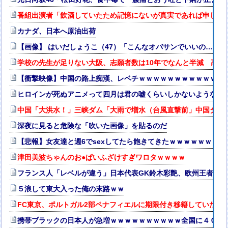
番組出演者「飲酒していたため記憶にないが真実であれば申し訳ない
カナダ、日本へ原油出荷
【画像】 はいだしょうこ（47）「こんなオバサンでいいの…？」
学校の先生が足りない大阪、志願者数は10年でなんと半減 高校
【衝撃映像】中国の路上痴漢、レベチｗｗｗｗｗｗｗｗｗｗｗｗ
ヒロインが死ぬアニメって四月は君の嘘くらいしかないような
中国「大洪水！」三峡ダム「大雨で増水（台風直撃前」中国ダム
深夜に見ると危険な「吹いた画像」を貼るのだ
【悲報】女友達と週6でsexしてたら飽きてきたｗｗｗｗｗｗｗｗ
津田美波ちゃんのお●ぱいふざけすぎワロタｗｗｗｗ
フランス人「レベルが違う」日本代表GK鈴木彩艶、欧州王者PSG
５浪して東大入った俺の末路ｗｗ
FC東京、ポルトガル2部ペナフィエルに期限付き移籍していたM
携帯ブラックの日本人が急増ｗｗｗｗｗｗｗｗｗｗ全国に４００