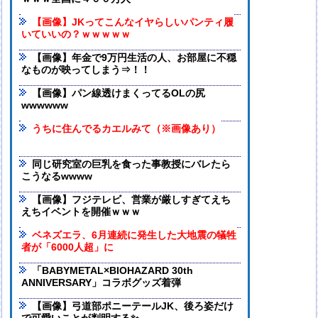
【画像】JKってこんなイヤらしいパンティ履
いていいの？ｗｗｗｗｗ
【画像】年金で9万円生活の人、お部屋に不穏
なものが映ってしまう⇒！！
【画像】パン線透けまくってるOLの尻
wwwwww
うちに住んでるカエルみて（※画像あり）
同じ研究室の巨乳を食った事教授にバレたら
こうなるwwww
【画像】フジテレビ、営業が厳しすぎてえち
えちイベントを開催ｗｗｗ
ベネズエラ、6月連続に発生した大地震の犠牲
者が「6000人超」に
「BABYMETAL×BIOHAZARD 30th
ANNIVERSARY」コラボグッズ着弾
【画像】弓道部ポニーテールJK、後ろ姿だけ