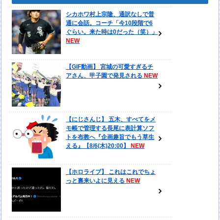
シカホワ村上宗隆、通訳なしで普
通に会話。コーチ「今10段階で6
ぐらい。来た時は0だった（笑）」
【GIF動画】 宮城の可愛すぎるチ
アさん、甲子園で発見される
【にじさんじ】 五木、すべてをメ
モ帳で管理する長尾に表計算ソフ
トを布教へ『企画趣旨でもう草生
える』【8/6(木)20:00】
【ホロライブ】 これはこれでちょ
っと裏来いよに見える