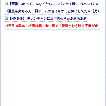
【画像】JKってこんなイヤらしいパンティ履いていいの？ｗｗｗ
冨里奈央ちゃん、罰ゲームのセミをずっと気にしてたｗ【乃木坂4
【NMB48】 鬼レンチャンに坂下真心きたあああああ
元日向坂46・松田好花、食中毒で「腹痛とおう吐と下痢が止まら