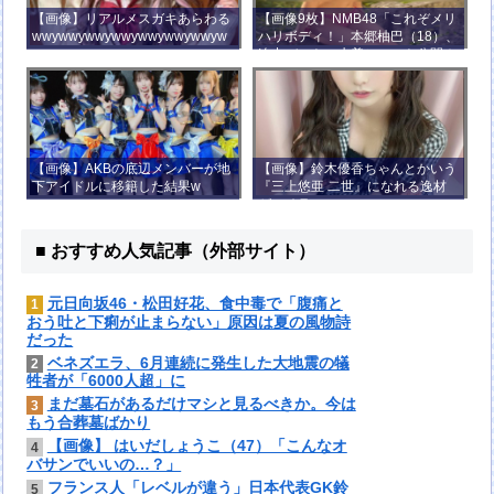
【画像】リアルメスガキあらわる
【画像9枚】NMB48「これぞメリ
wwywwywwywwywwywwywwyw
ハリボディ！」本郷柚巴（18）、
wywwy
迫力バストの水着ショット公開！
【画像】AKBの底辺メンバーが地
【画像】鈴木優香ちゃんとかいう
下アイドルに移籍した結果w
『三上悠亜 二世』になれる逸材
がコチラ
■ おすすめ人気記事（外部サイト）
元日向坂46・松田好花、食中毒で「腹痛と
1
おう吐と下痢が止まらない」原因は夏の風物詩
だった
ベネズエラ、6月連続に発生した大地震の犠
2
牲者が「6000人超」に
まだ墓石があるだけマシと見るべきか。今は
3
もう合葬墓ばかり
【画像】 はいだしょうこ（47）「こんなオ
4
バサンでいいの…？」
フランス人「レベルが違う」日本代表GK鈴
5