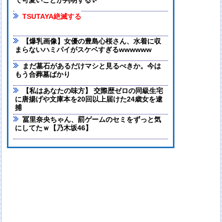
で可愛いことが判明する✨
TSUTAYA絶滅する
【爆乳画像】女優の豊島心桜さん、水着に収
まらないハミパイがスケベすぎるwwwwww
まだ墓石があるだけマシと見るべきか。今は
もう合葬墓ばかり
【私はあなたの味方】 交際歴ゼロの同級生宅
に唐揚げや文庫本を20回以上届けた24歳女を逮
捕
冨里奈央ちゃん、罰ゲームのセミをずっと気
にしてたｗ【乃木坂46】