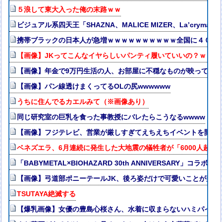
５浪して東大入った俺の末路ｗｗ
ビジュアル系四天王「SHAZNA、MALICE MIZER、La’cryma Chr
携帯ブラックの日本人が急増ｗｗｗｗｗｗｗｗｗｗ全国に４００
【画像】JKってこんなイヤらしいパンティ履いていいの？ｗｗｗ
【画像】年金で9万円生活の人、お部屋に不穏なものが映ってし
【画像】パン線透けまくってるOLの尻wwwwww
うちに住んでるカエルみて（※画像あり）
同じ研究室の巨乳を食った事教授にバレたらこうなるwwww
【画像】フジテレビ、営業が厳しすぎてえちえちイベントを開催
ベネズエラ、6月連続に発生した大地震の犠牲者が「6000人超」
「BABYMETAL×BIOHAZARD 30th ANNIVERSARY」コラボ
【画像】弓道部ポニーテールJK、後ろ姿だけで可愛いことが判明
TSUTAYA絶滅する
【爆乳画像】女優の豊島心桜さん、水着に収まらないハミパイがス