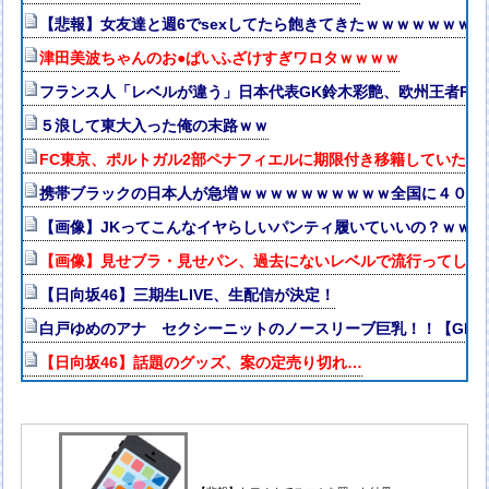
【悲報】女友達と週6でsexしてたら飽きてきたｗｗｗｗｗｗｗｗ
津田美波ちゃんのお●ぱいふざけすぎワロタｗｗｗｗ
フランス人「レベルが違う」日本代表GK鈴木彩艶、欧州王者PSG
５浪して東大入った俺の末路ｗｗ
FC東京、ポルトガル2部ペナフィエルに期限付き移籍していたM
携帯ブラックの日本人が急増ｗｗｗｗｗｗｗｗｗｗ全国に４００
【画像】JKってこんなイヤらしいパンティ履いていいの？ｗｗｗ
【画像】見せブラ・見せパン、過去にないレベルで流行ってしま
【日向坂46】三期生LIVE、生配信が決定！
白戸ゆめのアナ セクシーニットのノースリーブ巨乳！！【GIF
【日向坂46】話題のグッズ、案の定売り切れ…