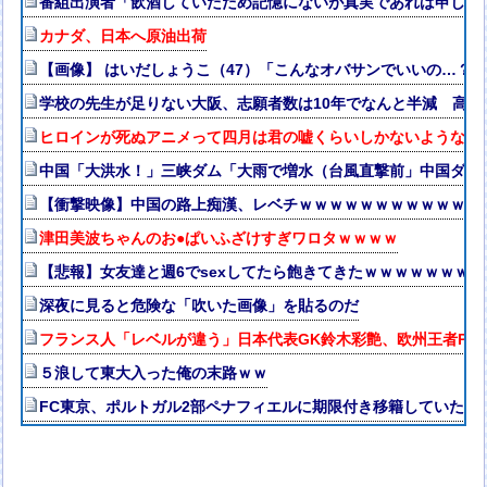
番組出演者「飲酒していたため記憶にないが真実であれば申し訳ない
カナダ、日本へ原油出荷
【画像】 はいだしょうこ（47）「こんなオバサンでいいの…？
学校の先生が足りない大阪、志願者数は10年でなんと半減 高校
ヒロインが死ぬアニメって四月は君の嘘くらいしかないような
中国「大洪水！」三峡ダム「大雨で増水（台風直撃前」中国ダム
【衝撃映像】中国の路上痴漢、レベチｗｗｗｗｗｗｗｗｗｗｗｗ
津田美波ちゃんのお●ぱいふざけすぎワロタｗｗｗｗ
【悲報】女友達と週6でsexしてたら飽きてきたｗｗｗｗｗｗｗｗ
深夜に見ると危険な「吹いた画像」を貼るのだ
フランス人「レベルが違う」日本代表GK鈴木彩艶、欧州王者PSG
５浪して東大入った俺の末路ｗｗ
FC東京、ポルトガル2部ペナフィエルに期限付き移籍していたM