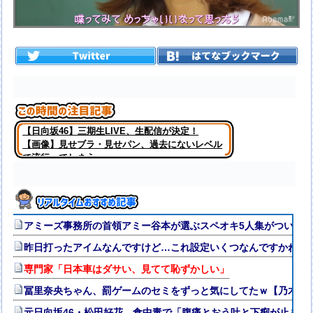
【日向坂46】三期生LIVE、生配信が決定！
【画像】見せブラ・見せパン、過去にないレベル
で流行ってしまうｗｗｗｗｗｗ
アミーズ事務所の首領アミー谷本が選ぶスペオキ5人集がついに
昨日打ったアイムなんですけど…これ設定いくつなんですかね？
専門家「日本車はダサい、見てて恥ずかしい」
冨里奈央ちゃん、罰ゲームのセミをずっと気にしてたｗ【乃木坂4
元日向坂46・松田好花、食中毒で「腹痛とおう吐と下痢が止まら