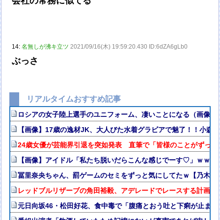
会社の常務に似てる
14:
名無しが沸キ立ツ
2021/09/16(木) 19:59:20.430 ID:6dZA6gLb0
ぶっさ
リアルタイムおすすめ記事
ロシアの女子陸上選手のユニフォーム、凄いことになる（画像・
【画像】17歳の逸材JK、大人びた水着グラビアで魅了！！小森
24歳女優が芸能界引退を突如発表 直筆で「皆様のことがずっと
【画像】アイドル「私たち脱いだらこんな感じでーす♡」ｗｗｗ
冨里奈央ちゃん、罰ゲームのセミをずっと気にしてたｗ【乃木坂4
レッドブルリザーブの角田裕毅、アデレードでレースする計画を
元日向坂46・松田好花、食中毒で「腹痛とおう吐と下痢が止ま