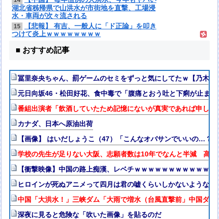
14
湖北省秭帰県で山洪水が市街地を直撃、工場浸
水・車両が次々流される
【悲報】 有吉、一般人に「ド正論」を叩き
15
つけて炎上ｗｗｗｗｗｗｗｗ
■ おすすめ記事
冨里奈央ちゃん、罰ゲームのセミをずっと気にしてたｗ【乃木坂4
元日向坂46・松田好花、食中毒で「腹痛とおう吐と下痢が止ま
番組出演者「飲酒していたため記憶にないが真実であれば申し訳ない
カナダ、日本へ原油出荷
【画像】 はいだしょうこ（47）「こんなオバサンでいいの…？
学校の先生が足りない大阪、志願者数は10年でなんと半減 高校
【衝撃映像】中国の路上痴漢、レベチｗｗｗｗｗｗｗｗｗｗｗｗ
ヒロインが死ぬアニメって四月は君の嘘くらいしかないような
中国「大洪水！」三峡ダム「大雨で増水（台風直撃前」中国ダム
深夜に見ると危険な「吹いた画像」を貼るのだ