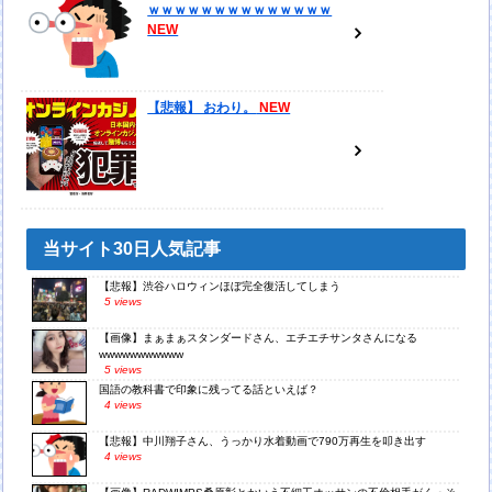
ｗｗｗｗｗｗｗｗｗｗｗｗｗｗ
【悲報】 おわり。
当サイト30日人気記事
【悲報】渋谷ハロウィンほぼ完全復活してしまう
5 views
【画像】まぁまぁスタンダードさん、エチエチサンタさんになる
wwwwwwwwwww
5 views
国語の教科書で印象に残ってる話といえば？
4 views
【悲報】中川翔子さん、うっかり水着動画で790万再生を叩き出す
4 views