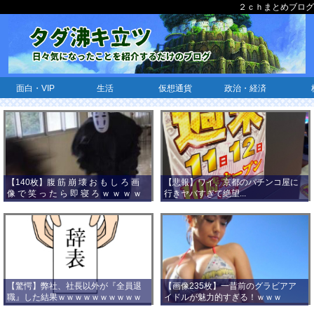
２ｃｈまとめブログ
面白・VIP
生活
仮想通貨
政治・経済
【140枚】腹 筋 崩 壊 お も し ろ 画
【悲報】ワイ、京都のパチンコ屋に
像 で 笑 っ た ら 即 寝 ろ ｗ ｗ ｗ ｗ
行きヤバすぎて絶望...
ｗ ｗ ｗ ｗ ｗ ｗ ｗ ｗ
【驚愕】弊社、社長以外が『全員退
【画像235枚】一昔前のグラビアア
職』した結果ｗｗｗｗｗｗｗｗｗｗ
イドルが魅力的すぎる！ｗｗｗ
ｗｗｗ