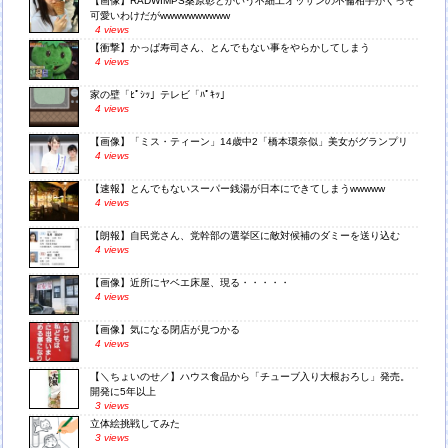
【画像】RADWIMPS桑原彰とかいう不細工オッサンの不倫相手がくっそ
可愛いわけだがwwwwwwwwww
4 views
【衝撃】かっぱ寿司さん、とんでもない事をやらかしてしまう
4 views
家の壁「ﾋﾟｼｯ」テレビ「ﾊﾟｷｯ」
4 views
【画像】「ミス・ティーン」14歳中2「橋本環奈似」美女がグランプリ
4 views
【速報】とんでもないスーパー銭湯が日本にできてしまうwwwww
4 views
【朗報】自民党さん、党幹部の選挙区に敵対候補のダミーを送り込む
4 views
【画像】近所にヤベエ床屋、現る・・・・・
4 views
【画像】気になる閉店が見つかる
4 views
【＼ちょいのせ／】ハウス食品から「チューブ入り大根おろし」発売。
開発に5年以上
3 views
立体絵挑戦してみた
3 views