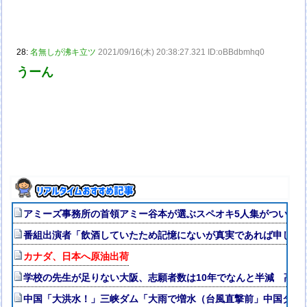
28:
名無しが沸キ立ツ
2021/09/16(木) 20:38:27.321 ID:oBBdbmhq0
うーん
アミーズ事務所の首領アミー谷本が選ぶスペオキ5人集がついに
番組出演者「飲酒していたため記憶にないが真実であれば申し訳ない
カナダ、日本へ原油出荷
学校の先生が足りない大阪、志願者数は10年でなんと半減 高校
中国「大洪水！」三峡ダム「大雨で増水（台風直撃前」中国ダム