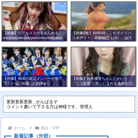
【画像】リアルメスガキあらわる
【画像9枚】NMB48「これぞメリハ
wwywwywwywwywwywwywwywwy
リボディ！」本郷柚巴（18）、迫力
wwy
バストの水着ショット公開！
【画像】AKBの底辺メンバーが地下
【画像】鈴木優香ちゃんとかいう
アイドルに移籍した結果w
『三上悠亜 二世』になれる逸材がコ
チラ
更新更新更新...がんばるぞ
コメント書いて下さる方は神様です。管理人
ホーム
面白・VIP
新着記事（外部）