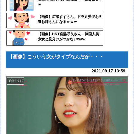
ｗ
ンク
自動
【画像】広瀬すずさん、ドラミ姿でお天
気お姉さんになるｗｗｗ
更新
ツー
【画像】HKT宮脇咲良さん、韓国人美
少女と見分けがつかないwww
ル
【画像】こういう女がタイプなんだが・・・
2021.09.17 13:59
面白・VIP