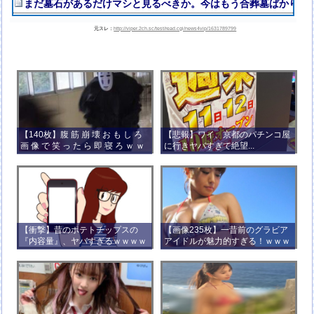
まだ墓石があるだけマシと見るべきか。今はもう合葬墓ばかり
元スレ：
http://viper.2ch.sc/test/read.cgi/news4vip/1631789799
【140枚】腹 筋 崩 壊 お も し ろ
【悲報】ワイ、京都のパチンコ屋
画 像 で 笑 っ た ら 即 寝 ろ ｗ ｗ
に行きヤバすぎて絶望...
ｗ ｗ ｗ ｗ ｗ ｗ ｗ ｗ ｗ ｗ
【衝撃】昔のポテトチップスの
【画像235枚】一昔前のグラビア
『内容量』、ヤバすぎるｗｗｗｗ
アイドルが魅力的すぎる！ｗｗｗ
ｗｗｗｗ