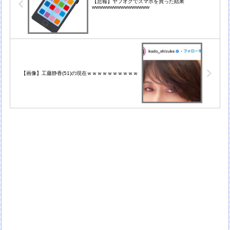
【悲報】ヤフオクでスマホを買った結果
wwwwwwwwwwwwwwww
【画像】工藤静香(51)の現在ｗｗｗｗｗｗｗｗｗｗ