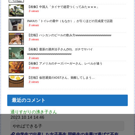
【画像】中国人「タイヤで趙雲つくってみたｗｗｗ」
3 views
INAXの「トイレの最中（もなか）」が引くほどの完成度で話題
3 views
【悲報】ハシカンのビールの飲み方wwwwwwwwwwwwwwwww
3 views
【画像】最新の酒井法子さん(50)、ガチでヤバイ
wwwwwwwwwwwwwwwwwwwww
3 views
【画像】アメリカのチーズバーガーさん、レベルが違う
3 views
【悲報】仮想通貨のIOSTさん、覚醒してしまう…
3 views
最近のコメント
通りすがりの沸き子さん
2023.10.14 14:46
やればできる子
中学生で出産した女子高生 同級生の夫男は逃げて不在