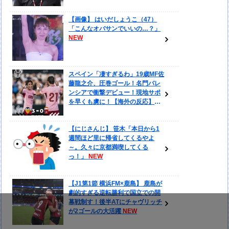
【画像】 はいだしょうこ（47）
「こんなオバサンでいいの…？」
スペイン「凄すぎるわ」19歳MF佐
藤龍之介、圧巻ゴール！名門バレ
ンシアで衝撃デビュー！現地サポ
を早くも虜に！【海外の反応】
【にじさんじ】 笹木「本日から1
週間ほど里に帰省してくるやよ
～。久々に京都満喫してくる
っ！」
【J1第1節 横浜FM×鹿島】 鹿島が
劇的すぎる逆転勝利で国立での開
幕戦制す！後半ATにチャヴリッチ
が2ゴールの大活躍