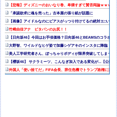
【悲報】ディズニーのおいなり巻、卑猥すぎて賛否両論ｗｗｗｗ
「承認欲求に魂を売った」古本屋の張り紙が話題に
【画像】アイドルなのにピアスがっつり付けてるの絶対エ□いｗ
竹﨑由佳アナ ピタパンのお尻！！
【日向坂46】今回はお手頃価格？日向坂46とBEAMSのコラボが
大野智、ワイルドなヒゲ姿で加藤シゲアキのインスタに降臨！本人
美人工学研究者さん、ぽっちゃりボディが限界突破してしまう
【櫻坂46】 サクラミーツ、こんなぎ加入である変化が...【公開
外国人「使い捨てだ」FIFA会長、辞任危機でトランプ政権に泣