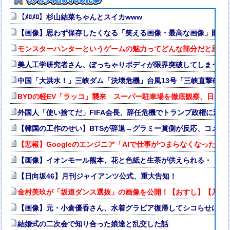
【ﾒﾛﾒﾛ】杉山結菜ちゃんとスイカwww
【画像】思わず保存したくなる「笑える画像・最高な画像」貼っ
モンスターハンターというゲームの魅力ってどんな部分だと思う
美人工学研究者さん、ぽっちゃりボディが限界突破してしまう
中国「大洪水！」三峡ダム「決壊危機」台風13号「三峡直撃確定
BYDの軽EV「ラッコ」襲来 スーパー駐車場を徹底観察、日本攻
外国人「使い捨てだ」FIFA会長、辞任危機でトランプ政権に泣
【韓国の工作のせい】BTSが辞退→グラミー賞側が反応、コメン
【悲報】Googleのエンジニア「AIで仕事がつまらなくなった」
【画像】イオンモール熊本、花と色紙と生茶が供えられる・・・
【日向坂46】月刊ジャイアンツ公式、重大告知！
金村美玖が「坂道ダンス選抜」の画像を公開！【おすし】【乃木坂4
【画像】元・小倉優香さん、水着グラビア復帰してシコらせにく
結婚式の二次会で知り合った娘達と乱交した話