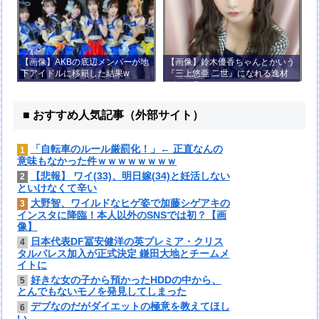
【画像】AKBの底辺メンバーが地
【画像】鈴木優香ちゃんとかいう
下アイドルに移籍した結果w
『三上悠亜 二世』になれる逸材
がコチラ
■ おすすめ人気記事（外部サイト）
「自転車のルール厳罰化！」← 正直なんの
1
意味もなかった件ｗｗｗｗｗｗｗｗ
【悲報】 ワイ(33)、明日嫁(34)と妊活しない
2
といけなくて辛い
大野智、ワイルドなヒゲ姿で加藤シゲアキの
3
インスタに降臨！本人以外のSNSでは初？【画
像】
日本代表DF冨安健洋の英プレミア・クリス
4
タルパレス加入が正式決定 鎌田大地とチームメ
イトに
好きな女の子から預かったHDDの中から、
5
とんでもないモノを発見してしまった
デブなのだがダイエットの極意を教えてほし
6
い