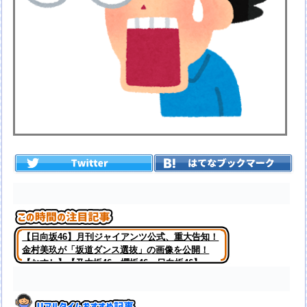
【日向坂46】月刊ジャイアンツ公式、重大告知！
金村美玖が「坂道ダンス選抜」の画像を公開！
【おすし】【乃木坂46・櫻坂46・日向坂46】