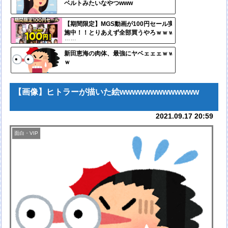
ベルトみたいなやつwww
ンク
自動
【期間限定】MGS動画が100円セール実
施中！！とりあえず全部買うやろｗｗｗ
更新
ｗｗ
ツー
新田恵海の肉体、最強にヤベェェェｗｗ
ｗ
ル
【画像】ヒトラーが描いた絵wwwwwwwwwwwww
2021.09.17 20:59
面白・VIP