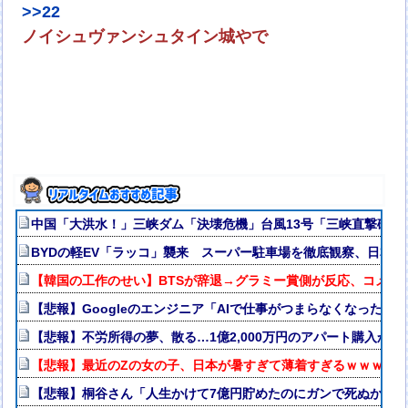
>>22
ノイシュヴァンシュタイン城やで
中国「大洪水！」三峡ダム「決壊危機」台風13号「三峡直撃確定
BYDの軽EV「ラッコ」襲来 スーパー駐車場を徹底観察、日本攻
【韓国の工作のせい】BTSが辞退→グラミー賞側が反応、コメン
【悲報】Googleのエンジニア「AIで仕事がつまらなくなった」
【悲報】不労所得の夢、散る…1億2,000万円のアパート購入か
【悲報】最近のZの女の子、日本が暑すぎて薄着すぎるｗｗｗｗ
【悲報】桐谷さん「人生かけて7億円貯めたのにガンで死ぬかも