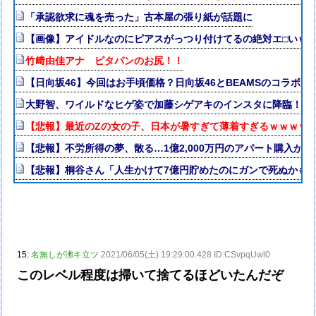
「承認欲求に魂を売った」古本屋の張り紙が話題に
【画像】アイドルなのにピアスがっつり付けてるの絶対エ□いｗ
竹﨑由佳アナ ピタパンのお尻！！
【日向坂46】今回はお手頃価格？日向坂46とBEAMSのコラボが
大野智、ワイルドなヒゲ姿で加藤シゲアキのインスタに降臨！本人
【悲報】最近のZの女の子、日本が暑すぎて薄着すぎるｗｗｗｗ
【悲報】不労所得の夢、散る…1億2,000万円のアパート購入か
【悲報】桐谷さん「人生かけて7億円貯めたのにガンで死ぬかも
15:
名無しが沸キ立ツ
2021/06/05(土) 19:29:00.428 ID:CSvpqUwl0
このレベル程度は掃いて捨てるほどいたんだぞ