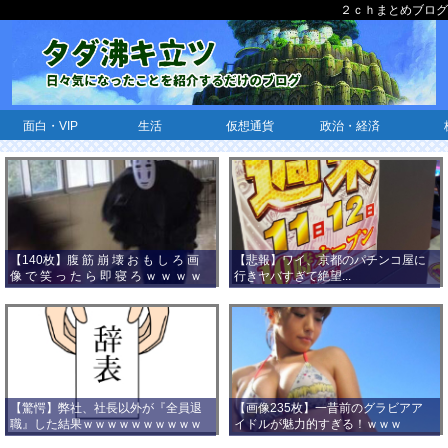
２ｃｈまとめブログ
面白・VIP
生活
仮想通貨
政治・経済
【140枚】腹 筋 崩 壊 お も し ろ 画
【悲報】ワイ、京都のパチンコ屋に
像 で 笑 っ た ら 即 寝 ろ ｗ ｗ ｗ ｗ
行きヤバすぎて絶望...
ｗ ｗ ｗ ｗ ｗ ｗ ｗ ｗ
【驚愕】弊社、社長以外が『全員退
【画像235枚】一昔前のグラビアア
職』した結果ｗｗｗｗｗｗｗｗｗｗ
イドルが魅力的すぎる！ｗｗｗ
ｗｗｗ