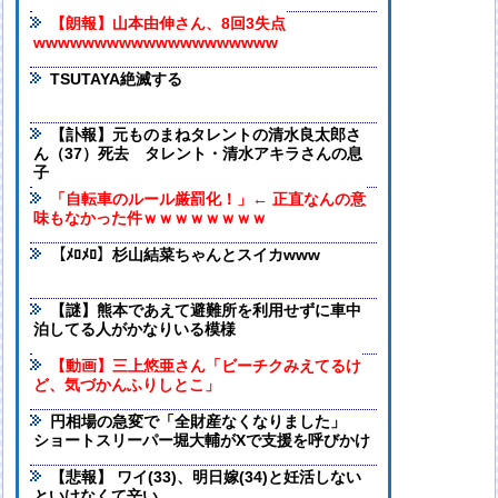
【朗報】山本由伸さん、8回3失点
wwwwwwwwwwwwwwwwwwww
TSUTAYA絶滅する
【訃報】元ものまねタレントの清水良太郎さ
ん（37）死去 タレント・清水アキラさんの息
子
「自転車のルール厳罰化！」← 正直なんの意
味もなかった件ｗｗｗｗｗｗｗｗ
【ﾒﾛﾒﾛ】杉山結菜ちゃんとスイカwww
【謎】熊本であえて避難所を利用せずに車中
泊してる人がかなりいる模様
【動画】三上悠亜さん「ビーチクみえてるけ
ど、気づかんふりしとこ」
円相場の急変で「全財産なくなりました」
ショートスリーパー堀大輔がXで支援を呼びかけ
【悲報】 ワイ(33)、明日嫁(34)と妊活しない
といけなくて辛い