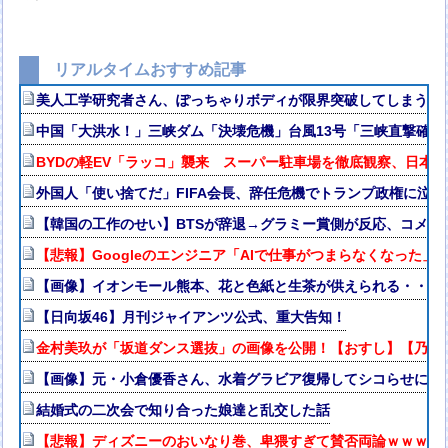
リアルタイムおすすめ記事
美人工学研究者さん、ぽっちゃりボディが限界突破してしまう
中国「大洪水！」三峡ダム「決壊危機」台風13号「三峡直撃確定
BYDの軽EV「ラッコ」襲来 スーパー駐車場を徹底観察、日本
外国人「使い捨てだ」FIFA会長、辞任危機でトランプ政権に泣
【韓国の工作のせい】BTSが辞退→グラミー賞側が反応、コメン
【悲報】Googleのエンジニア「AIで仕事がつまらなくなった」
【画像】イオンモール熊本、花と色紙と生茶が供えられる・・・
【日向坂46】月刊ジャイアンツ公式、重大告知！
金村美玖が「坂道ダンス選抜」の画像を公開！【おすし】【乃木坂4
【画像】元・小倉優香さん、水着グラビア復帰してシコらせにく
結婚式の二次会で知り合った娘達と乱交した話
【悲報】ディズニーのおいなり巻、卑猥すぎて賛否両論ｗｗｗｗ