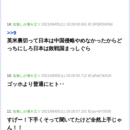
14:
名無しが沸キ立ツ
2021/06/05(土) 19:28:00.061 ID:3PQPDhP8d
>>9
英米裏切って日本は中国侵略やめなかったからど
っちにしろ日本は敗戦国まっしぐら
10:
名無しが沸キ立ツ
2021/06/05(土) 19:26:55.712 ID:qFwCI4XU0
ゴッホより普通にヒト‥
11:
名無しが沸キ立ツ
2021/06/05(土) 19:26:57.101 ID:pu+bY35S0
すげー！下手くそって聞いてたけど全然上手じゃ
ん！！