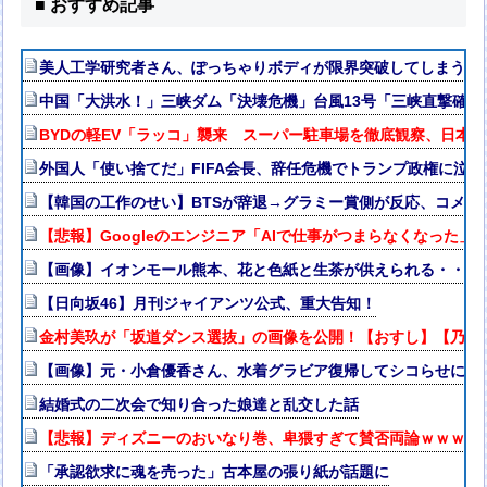
■ おすすめ記事
美人工学研究者さん、ぽっちゃりボディが限界突破してしまう
中国「大洪水！」三峡ダム「決壊危機」台風13号「三峡直撃確定
BYDの軽EV「ラッコ」襲来 スーパー駐車場を徹底観察、日本
外国人「使い捨てだ」FIFA会長、辞任危機でトランプ政権に泣
【韓国の工作のせい】BTSが辞退→グラミー賞側が反応、コメン
【悲報】Googleのエンジニア「AIで仕事がつまらなくなった」
【画像】イオンモール熊本、花と色紙と生茶が供えられる・・・
【日向坂46】月刊ジャイアンツ公式、重大告知！
金村美玖が「坂道ダンス選抜」の画像を公開！【おすし】【乃木坂4
【画像】元・小倉優香さん、水着グラビア復帰してシコらせにく
結婚式の二次会で知り合った娘達と乱交した話
【悲報】ディズニーのおいなり巻、卑猥すぎて賛否両論ｗｗｗｗ
「承認欲求に魂を売った」古本屋の張り紙が話題に