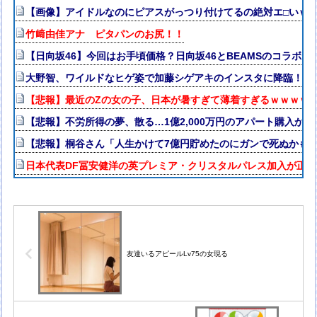
【画像】アイドルなのにピアスがっつり付けてるの絶対エ□いｗ
竹﨑由佳アナ ピタパンのお尻！！
【日向坂46】今回はお手頃価格？日向坂46とBEAMSのコラボが
大野智、ワイルドなヒゲ姿で加藤シゲアキのインスタに降臨！本人
【悲報】最近のZの女の子、日本が暑すぎて薄着すぎるｗｗｗｗ
【悲報】不労所得の夢、散る…1億2,000万円のアパート購入か
【悲報】桐谷さん「人生かけて7億円貯めたのにガンで死ぬかも
日本代表DF冨安健洋の英プレミア・クリスタルパレス加入が正式
友達いるアピールLv75の女現る