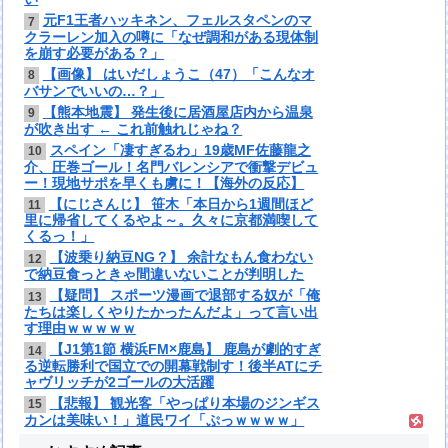
元F1王者ハッキネン、フェルスタペンのマ
7
クラーレン加入の噂に「なぜ調和がある現体制
を崩す必要がある？」
【画像】 はいだしょうこ（47）「こんなオ
8
バサンでいいの…？」
【熊本地震】 発生後に居酒屋店内から温泉
9
が吹き出す ← これ前触れじゃね？
スペイン「凄すぎるわ」19歳MF佐藤龍之
10
介、圧巻ゴール！名門バレンシアで衝撃デビュ
ー！現地サポを早くも虜に！【海外の反応】
【にじさんじ】 笹木「本日から1週間ほど
11
里に帰省してくるやよ～。久々に京都満喫して
くるっ！」
【波乗り納豆NG？】 余計なもん食わない
12
で納豆食っときゃ間違いないことが判明した
【疑問】 スポーツ漫画で退部する奴が「俺
13
たちは楽しくやりたかったんだよ」って言い出
す理由ｗｗｗｗｗ
【J1第1節 横浜FM×鹿島】 鹿島が劇的すぎ
14
る逆転勝利で国立での開幕戦制す！後半ATにチ
ャヴリッチが2ゴールの大活躍
【悲報】 観光客「やっぱり本場のジンギス
15
カンは美味い！」道民ワイ「ぷっｗｗｗｗ」