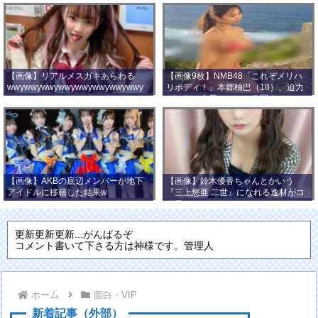
【画像】リアルメスガキあらわる
【画像9枚】NMB48「これぞメリハ
wwywwywwywwywwywwywwywwy
リボディ！」本郷柚巴（18）、迫力
wwy
バストの水着ショット公開！
【画像】AKBの底辺メンバーが地下
【画像】鈴木優香ちゃんとかいう
アイドルに移籍した結果w
『三上悠亜 二世』になれる逸材がコ
チラ
更新更新更新...がんばるぞ
コメント書いて下さる方は神様です。管理人
ホーム
面白・VIP
新着記事（外部）