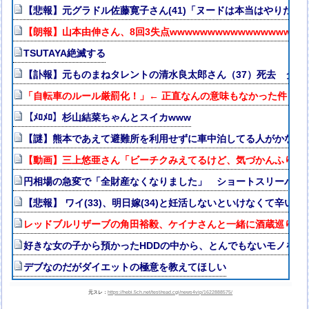
【悲報】元グラドル佐藤寛子さん(41)「ヌードは本当はやりたく
【朗報】山本由伸さん、8回3失点wwwwwwwwwwwwwwwwww
TSUTAYA絶滅する
【訃報】元ものまねタレントの清水良太郎さん（37）死去 タレ
「自転車のルール厳罰化！」← 正直なんの意味もなかった件ｗｗ
【ﾒﾛﾒﾛ】杉山結菜ちゃんとスイカwww
【謎】熊本であえて避難所を利用せずに車中泊してる人がかなり
【動画】三上悠亜さん「ビーチクみえてるけど、気づかんふりし
円相場の急変で「全財産なくなりました」 ショートスリーパー
【悲報】 ワイ(33)、明日嫁(34)と妊活しないといけなくて辛い
レッドブルリザーブの角田裕毅、ケイナさんと一緒に酒蔵巡りを
好きな女の子から預かったHDDの中から、とんでもないモノを発
デブなのだがダイエットの極意を教えてほしい
元スレ：
https://hebi.5ch.net/test/read.cgi/news4vip/1622888575/