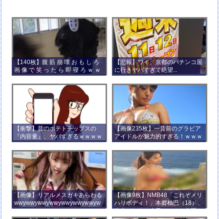
【140枚】腹 筋 崩 壊 お も し ろ
【悲報】ワイ、京都のパチンコ屋
画 像 で 笑 っ た ら 即 寝 ろ ｗ ｗ
に行きヤバすぎて絶望...
ｗ ｗ ｗ ｗ ｗ ｗ ｗ ｗ ｗ ｗ
【衝撃】昔のポテトチップスの
【画像235枚】一昔前のグラビア
『内容量』、ヤバすぎるｗｗｗｗ
アイドルが魅力的すぎる！ｗｗｗ
ｗｗｗｗ
【画像】リアルメスガキあらわる
【画像9枚】NMB48「これぞメリ
wwywwywwywwywwywwywwyw
ハリボディ！」本郷柚巴（18）、
wywwy
迫力バストの水着ショット公開！