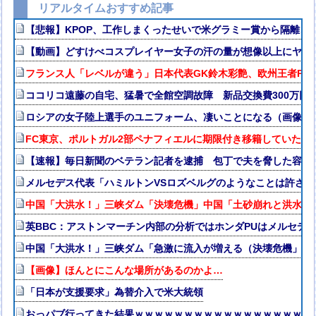
リアルタイムおすすめ記事
【悲報】KPOP、工作しまくったせいで米グラミー賞から隔離さ
【動画】どすけべコスプレイヤー女子の汗の量が想像以上にヤバ
フランス人「レベルが違う」日本代表GK鈴木彩艶、欧州王者PSG
ココリコ遠藤の自宅、猛暑で全館空調故障 新品交換費300万円
ロシアの女子陸上選手のユニフォーム、凄いことになる（画像・
FC東京、ポルトガル2部ペナフィエルに期限付き移籍していたM
【速報】毎日新聞のベテラン記者を逮捕 包丁で夫を脅した容疑
メルセデス代表「ハミルトンVSロズベルグのようなことは許さ
中国「大洪水！」三峡ダム「決壊危機」中国「土砂崩れと洪水被
英BBC：アストンマーチン内部の分析ではホンダPUはメルセデス
中国「大洪水！」三峡ダム「急激に流入が増える（決壊危機」中
【画像】ほんとにこんな場所があるのかよ…
「日本が支援要求」為替介入で米大統領
おっパブ行ってきた結果ｗｗｗｗｗｗｗｗｗｗｗｗｗｗｗｗｗｗ