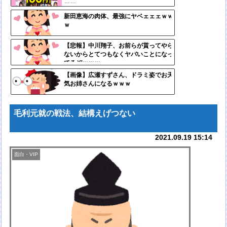
- 固
ｗｗ
定リ
新田恵海の肉体、最強にヤベェェェｗｗ
ｗ
ンク
自動
【悲報】中川翔子、お前らが貰ってやら
ないからとてつもなくヤバいことになっ
更新
てるぞｗｗｗ
ツー
【画像】広瀬すずさん、ドラミ姿でお天
気お姉さんになるｗｗｗ
ル
毛利元就の戦法、結構えげつない
2021.09.19 15:14
面白・VIP