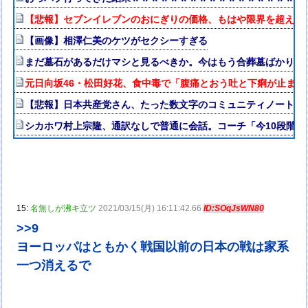
【悲報】セブンイレブンのおにぎりの価格、もはや限界を超える
【画像】相澤仁美のケツがセクシーすぎる
まだ墓石があるだけマシと見るべきか。今はもう合葬墓ばかり
元日向坂46・松田好花、食中毒で「腹痛とおう吐と下痢が止ま
【悲報】日本共産党さん、たった数文字のコミュニティノートで
シカホワ村上宗隆、通訳なしで普通に会話。コーチ「今10段階で
15:
名無しが沸キ立ツ
2021/03/15(月) 16:11:42.66
ID:SOqJsWN80
>>9
ヨーロッパはともかく戦国以前の日本の戦は家系
一つ消えるで