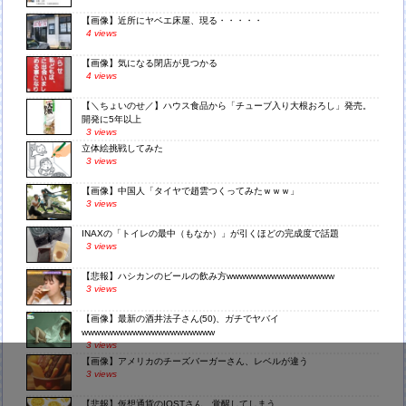
【画像】近所にヤベエ床屋、現る・・・・・
4 views
【画像】気になる閉店が見つかる
4 views
【＼ちょいのせ／】ハウス食品から「チューブ入り大根おろし」発売。
開発に5年以上
3 views
立体絵挑戦してみた
3 views
【画像】中国人「タイヤで趙雲つくってみたｗｗｗ」
3 views
INAXの「トイレの最中（もなか）」が引くほどの完成度で話題
3 views
【悲報】ハシカンのビールの飲み方wwwwwwwwwwwwwwwww
3 views
【画像】最新の酒井法子さん(50)、ガチでヤバイ
wwwwwwwwwwwwwwwwwwwww
3 views
【画像】アメリカのチーズバーガーさん、レベルが違う
3 views
【悲報】仮想通貨のIOSTさん、覚醒してしまう…