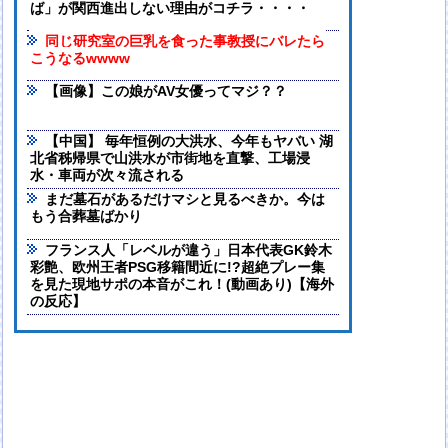
ば」が関西進出しない理由がコチラ・・・・
同じ研究室の巨乳を食った事教授にバレたら
こうなるwwww
【画像】この娘がAV女優ってマジ？？
【中国】 毎年恒例の大洪水、今年もヤバい 湖
北省秭帰県で山洪水が市街地を直撃、工場浸
水・車両が次々流される
まだ墓石があるだけマシと見るべきか。今は
もう合葬墓ばかり
フランス人「レベルが違う」日本代表GK鈴木
彩艶、欧州王者PSG移籍間近に!?超絶プレー集
を見た現地サポの本音がこれ！(動画あり)【海外
の反応】