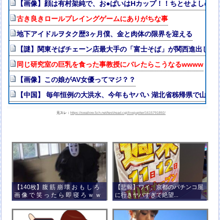
【画像】顔は有村架純で、お●ぱいはHカップ！！ちとせよしの
古き良きロールプレイングゲームにありがちな事
地下アイドルヲタク歴3ヶ月僕、金と肉体の限界を迎える
【謎】関東そばチェーン店最大手の「富士そば」が関西進出しな
同じ研究室の巨乳を食った事教授にバレたらこうなるwwww
【画像】この娘がAV女優ってマジ？？
【中国】 毎年恒例の大洪水、今年もヤバい 湖北省秭帰県で山洪
元スレ：
https://swallow.5ch.net/test/read.cgi/livejupiter/1615791892/
【140枚】腹 筋 崩 壊 お も し ろ
【悲報】ワイ、京都のパチンコ屋
画 像 で 笑 っ た ら 即 寝 ろ ｗ ｗ
に行きヤバすぎて絶望...
ｗ ｗ ｗ ｗ ｗ ｗ ｗ ｗ ｗ ｗ