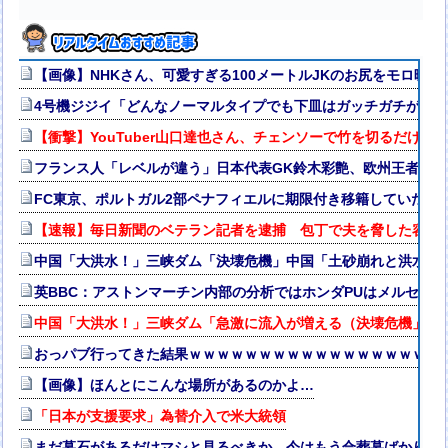
【画像】NHKさん、可愛すぎる100メートルJKのお尻をモロ映し
4号機ジジイ「どんなノーマルタイプでも下皿はガッチガチがデ
【衝撃】YouTuber山口達也さん、チェンソーで竹を切るだけで60
フランス人「レベルが違う」日本代表GK鈴木彩艶、欧州王者PSG
FC東京、ポルトガル2部ペナフィエルに期限付き移籍していたM
【速報】毎日新聞のベテラン記者を逮捕 包丁で夫を脅した容疑
中国「大洪水！」三峡ダム「決壊危機」中国「土砂崩れと洪水被害
英BBC：アストンマーチン内部の分析ではホンダPUはメルセデス
中国「大洪水！」三峡ダム「急激に流入が増える（決壊危機」中
おっパブ行ってきた結果ｗｗｗｗｗｗｗｗｗｗｗｗｗｗｗｗｗｗ
【画像】ほんとにこんな場所があるのかよ…
「日本が支援要求」為替介入で米大統領
まだ墓石があるだけマシと見るべきか。今はもう合葬墓ばかり