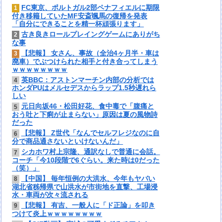
FC東京、ポルトガル2部ペナフィエルに期限
1
付き移籍していたMF安斎颯馬の復帰を発表
「自分にできることを精一杯頑張ります」
古き良きロールプレイングゲームにありがち
2
な事
【悲報】 女さん、事故（全治4ヶ月半・車は
3
廃車）でぶつけられた相手と付き合ってしまう
ｗｗｗｗｗｗｗｗ
英BBC：アストンマーチン内部の分析では
4
ホンダPUはメルセデスからラップ1.5秒遅れら
しい
元日向坂46・松田好花、食中毒で「腹痛と
5
おう吐と下痢が止まらない」原因は夏の風物詩
だった
【悲報】 Z世代「なんでセルフレジなのに自
6
分で商品通さないといけないんだ」
シカホワ村上宗隆、通訳なしで普通に会話。
7
コーチ「今10段階で6ぐらい。来た時は0だった
（笑）」
【中国】 毎年恒例の大洪水、今年もヤバい
8
湖北省秭帰県で山洪水が市街地を直撃、工場浸
水・車両が次々流される
【悲報】 有吉、一般人に「ド正論」を叩き
9
つけて炎上ｗｗｗｗｗｗｗｗ