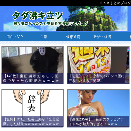
２ｃｈまとめブログ
面白・VIP
生活
仮想通貨
政治・経済
【140枚】腹 筋 崩 壊 お も し ろ 画
【悲報】ワイ、京都のパチンコ屋に
像 で 笑 っ た ら 即 寝 ろ ｗ ｗ ｗ ｗ
行きヤバすぎて絶望...
ｗ ｗ ｗ ｗ ｗ ｗ ｗ ｗ
【驚愕】弊社、社長以外が『全員退
【画像235枚】一昔前のグラビアア
職』した結果ｗｗｗｗｗｗｗｗｗｗ
イドルが魅力的すぎる！ｗｗｗ
ｗｗｗ