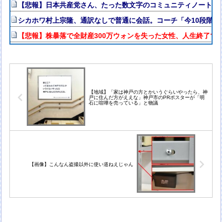
【悲報】日本共産党さん、たった数文字のコミュニティノートで
シカホワ村上宗隆、通訳なしで普通に会話。コーチ「今10段階で
【悲報】株暴落で全財産300万ウォンを失った女性、人生終了で
【地域】「家は神戸の方とかいうぐらいやったら、神
戸に住んだ方がええな」神戸市のPRポスターが「明
石に喧嘩を売っている」と物議
【画像】こんなん盗撮以外に使い道ねえじゃん