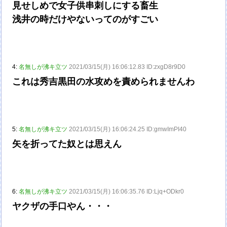
見せしめで女子供串刺しにする畜生
浅井の時だけやないってのがすごい
4:
名無しが沸キ立ツ
2021/03/15(月) 16:06:12.83 ID:zxgD8r9D0
これは秀吉黒田の水攻めを責められませんわ
5:
名無しが沸キ立ツ
2021/03/15(月) 16:06:24.25 ID:gmwImPI40
矢を折ってた奴とは思えん
6:
名無しが沸キ立ツ
2021/03/15(月) 16:06:35.76 ID:Ljq+ODkr0
ヤクザの手口やん・・・