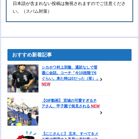
日本語が含まれない投稿は無視されますのでご注意くださ
い。（スパム対策）
おすすめ新着記事
シカホワ村上宗隆、通訳なしで普
通に会話。コーチ「今10段階で6
ぐらい。来た時は0だった（笑）」
【GIF動画】 宮城の可愛すぎるチ
アさん、甲子園で発見される
【にじさんじ】 五木、すべてをメ