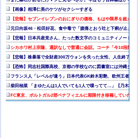
【画像】相澤仁美のケツがセクシーすぎる
【悲報】セブンイレブンのおにぎりの価格、もはや限界を超える
元日向坂46・松田好花、食中毒で「腹痛とおう吐と下痢が止まら
【悲報】日本共産党さん、たった数文字のコミュニティノートで
シカホワ村上宗隆、通訳なしで普通に会話。コーチ「今10段階で
【悲報】株暴落で全財産300万ウォンを失った女性、人生終了で
【恐怖】同志社国際高校、京都の学校なのに図書室には沖縄タイ
フランス人「レベルが違う」日本代表GK鈴木彩艶、欧州王者PSG
柴田柚菜 「まゆたんは1人でいても1人で喋ってて…」【乃木坂4
FC東京、ポルトガル2部ペナフィエルに期限付き移籍していたM