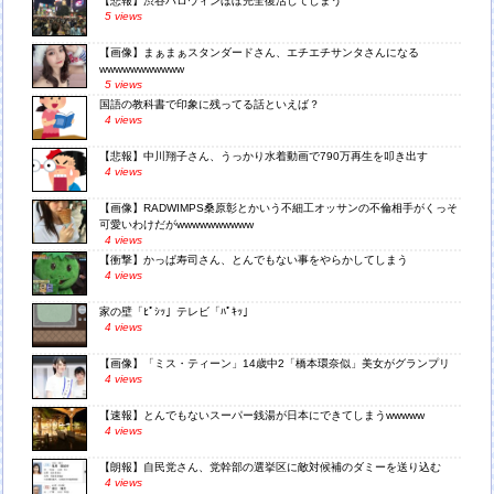
【悲報】渋谷ハロウィンほぼ完全復活してしまう
5 views
【画像】まぁまぁスタンダードさん、エチエチサンタさんになる
wwwwwwwwwww
5 views
国語の教科書で印象に残ってる話といえば？
4 views
【悲報】中川翔子さん、うっかり水着動画で790万再生を叩き出す
4 views
【画像】RADWIMPS桑原彰とかいう不細工オッサンの不倫相手がくっそ
可愛いわけだがwwwwwwwwww
4 views
【衝撃】かっぱ寿司さん、とんでもない事をやらかしてしまう
4 views
家の壁「ﾋﾟｼｯ」テレビ「ﾊﾟｷｯ」
4 views
【画像】「ミス・ティーン」14歳中2「橋本環奈似」美女がグランプリ
4 views
【速報】とんでもないスーパー銭湯が日本にできてしまうwwwww
4 views
【朗報】自民党さん、党幹部の選挙区に敵対候補のダミーを送り込む
4 views