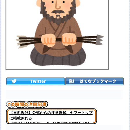
【日向坂46】公式からの注意喚起、ヤフートップ
に掲載される
【海外】KANO(@onefive)がBABYMETAL「PA
PA YA!!」に合わせて踊ってる