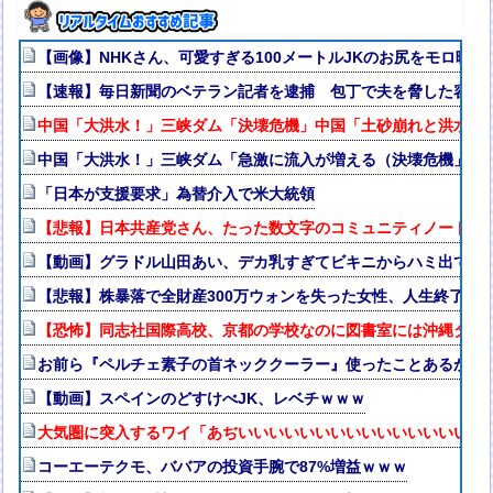
【画像】NHKさん、可愛すぎる100メートルJKのお尻をモロ映し
【速報】毎日新聞のベテラン記者を逮捕 包丁で夫を脅した容疑
中国「大洪水！」三峡ダム「決壊危機」中国「土砂崩れと洪水被害
中国「大洪水！」三峡ダム「急激に流入が増える（決壊危機」中
「日本が支援要求」為替介入で米大統領
【悲報】日本共産党さん、たった数文字のコミュニティノートで
【動画】グラドル山田あい、デカ乳すぎてビキニからハミ出てる
【悲報】株暴落で全財産300万ウォンを失った女性、人生終了で
【恐怖】同志社国際高校、京都の学校なのに図書室には沖縄タイ
お前ら『ペルチェ素子の首ネッククーラー』使ったことあるか？
【動画】スペインのどすけべJK、レベチｗｗｗ
大気圏に突入するワイ「あぢいいいいいいいいいいいいいいいい
コーエーテクモ、ババアの投資手腕で87%増益ｗｗｗ