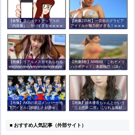
【衝撃】昔のポテトチップスの
【画像235枚】一昔前のグラビア
『内容量』、ヤバすぎるｗｗｗｗ
アイドルが魅力的すぎる！ｗｗｗ
ｗｗｗｗ
【画像】リアルメスガキあらわる
【画像9枚】NMB48「これぞメリ
wwywwywwywwywwywwywwyw
ハリボディ！」本郷柚巴（18）、
wywwy
迫力バストの水着ショット公開！
【画像】AKBの底辺メンバーが地
【画像】鈴木優香ちゃんとかいう
下アイドルに移籍した結果w
『三上悠亜 二世』になれる逸材
がコチラ
■ おすすめ人気記事（外部サイト）