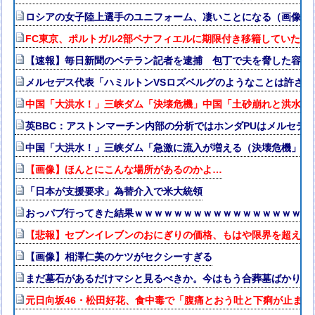
ロシアの女子陸上選手のユニフォーム、凄いことになる（画像・
FC東京、ポルトガル2部ペナフィエルに期限付き移籍していたM
【速報】毎日新聞のベテラン記者を逮捕 包丁で夫を脅した容疑
メルセデス代表「ハミルトンVSロズベルグのようなことは許さ
中国「大洪水！」三峡ダム「決壊危機」中国「土砂崩れと洪水被
英BBC：アストンマーチン内部の分析ではホンダPUはメルセデス
中国「大洪水！」三峡ダム「急激に流入が増える（決壊危機」中
【画像】ほんとにこんな場所があるのかよ…
「日本が支援要求」為替介入で米大統領
おっパブ行ってきた結果ｗｗｗｗｗｗｗｗｗｗｗｗｗｗｗｗｗｗ
【悲報】セブンイレブンのおにぎりの価格、もはや限界を超える
【画像】相澤仁美のケツがセクシーすぎる
まだ墓石があるだけマシと見るべきか。今はもう合葬墓ばかり
元日向坂46・松田好花、食中毒で「腹痛とおう吐と下痢が止ま