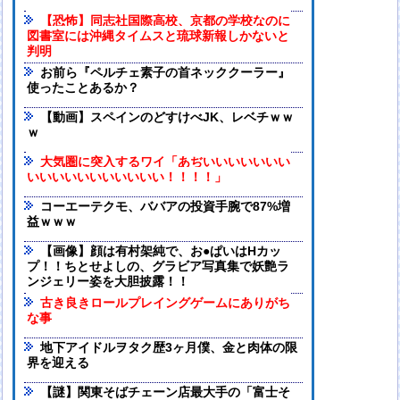
【恐怖】同志社国際高校、京都の学校なのに
図書室には沖縄タイムスと琉球新報しかないと
判明
お前ら『ペルチェ素子の首ネッククーラー』
使ったことあるか？
【動画】スペインのどすけべJK、レベチｗｗ
ｗ
大気圏に突入するワイ「あぢいいいいいいい
いいいいいいいいいいい！！！！」
コーエーテクモ、ババアの投資手腕で87%増
益ｗｗｗ
【画像】顔は有村架純で、お●ぱいはHカッ
プ！！ちとせよしの、グラビア写真集で妖艶ラ
ンジェリー姿を大胆披露！！
古き良きロールプレイングゲームにありがち
な事
地下アイドルヲタク歴3ヶ月僕、金と肉体の限
界を迎える
【謎】関東そばチェーン店最大手の「富士そ