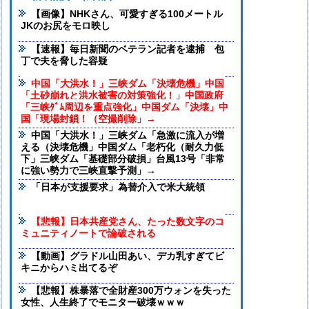
【画像】NHKさん、可愛すぎる100メートル
JKのお尻をモロ映し
【速報】毎日新聞のベテラン記者を逮捕 包
丁で夫を脅した容疑
中国「大洪水！」三峡ダム「決壊危機」中国
「土砂崩れと洪水被害の対策強化！」中国政府
「三峡ﾀﾞﾑ周辺を重点強化」中国ダム「決壊」中
国「現場封鎖！（空撮削除」→
中国「大洪水！」三峡ダム「急激に流入が増
える（決壊危機」中国ダム「老朽化（耐久力低
下」三峡ダム「基礎部分破損」台風13号「非常
に強い勢力で三峡直撃予測」→
「日本が支援要求」為替介入で米大統領
【悲報】日本共産党さん、たった数文字のコ
ミュニティノートで論破される
【動画】グラドル山田あい、デカ乳すぎてビ
キニからハミ出てるぞ
【悲報】株暴落で全財産300万ウォンを失った
女性、人生終了でモニター破壊ｗｗｗ