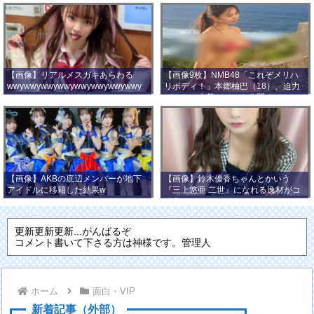
【画像】リアルメスガキあらわる
【画像9枚】NMB48「これぞメリハ
wwywwywwywwywwywwywwywwy
リボディ！」本郷柚巴（18）、迫力
wwy
バストの水着ショット公開！
【画像】AKBの底辺メンバーが地下
【画像】鈴木優香ちゃんとかいう
アイドルに移籍した結果w
『三上悠亜 二世』になれる逸材がコ
チラ
更新更新更新...がんばるぞ
コメント書いて下さる方は神様です。管理人
ホーム
面白・VIP
新着記事（外部）