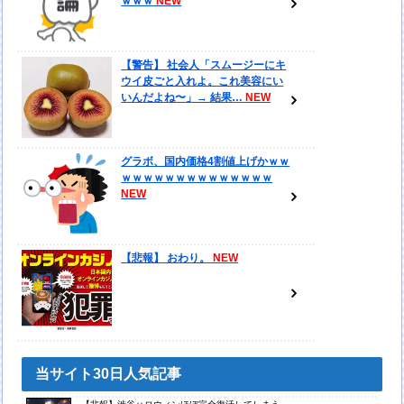
ｗｗｗ
【警告】 社会人「スムージーにキ
ウイ皮ごと入れよ。これ美容にい
いんだよね〜」→ 結果…
グラボ、国内価格4割値上げかｗｗ
ｗｗｗｗｗｗｗｗｗｗｗｗｗｗ
【悲報】 おわり。
当サイト30日人気記事