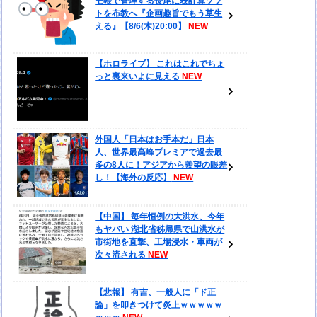
モ帳で管理する長尾に表計算ソフ
トを布教へ『企画趣旨でもう草生
える』【8/6(木)20:00】
【ホロライブ】 これはこれでちょ
っと裏来いよに見える
外国人「日本はお手本だ」日本
人、世界最高峰プレミアで過去最
多の8人に！アジアから羨望の眼差
し！【海外の反応】
【中国】 毎年恒例の大洪水、今年
もヤバい 湖北省秭帰県で山洪水が
市街地を直撃、工場浸水・車両が
次々流される
【悲報】 有吉、一般人に「ド正
論」を叩きつけて炎上ｗｗｗｗｗ