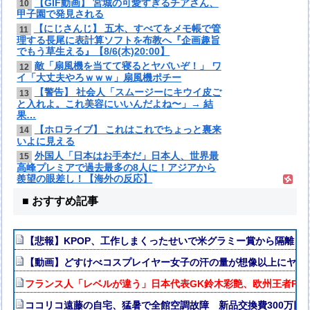
【GIF動画】 宮城の可愛すぎるチアさん、
10
甲子園で発見される
【にじさんじ】 五木、すべてをメモ帳で管
11
理する長尾に表計算ソフトを布教へ『企画趣旨
でもう草生える』【8/6(木)20:00】
敵「扇風機を当てて寝るとヤバいぞ！」 ワ
12
イ「大丈夫やろｗｗｗ」扇風機ポチー
【警告】 社会人「スムージーにキウイ皮ご
13
と入れよ。これ美容にいいんだよね〜」→ 結
果…
【ホロライブ】 これはこれでちょっと裏来
14
いよに見える
外国人「日本はお手本だ」日本人、世界最
15
高峰プレミアで過去最多の8人に！アジアから
羨望の眼差し！【海外の反応】
■ おすすめ記事
【悲報】KPOP、工作しまくったせいで米グラミー賞から隔離さ
【動画】どすけべコスプレイヤー女子の汗の量が想像以上にヤバ
フランス人「レベルが違う」日本代表GK鈴木彩艶、欧州王者PSG
ココリコ遠藤の自宅、猛暑で全館空調故障 新品交換費300万円