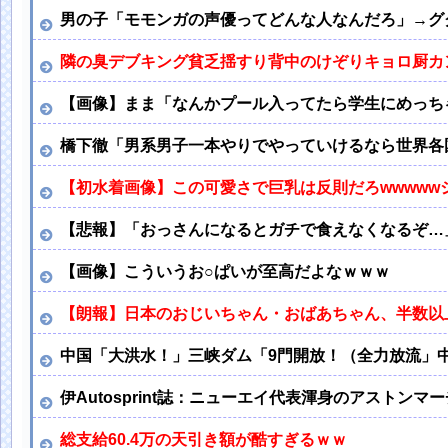
男の子「モモンガの声優ってどんな人なんだろ」→グ
隣の臭デブキング貧乏揺すり背中のけぞりキョロ厨カ
【画像】まま「なんかプール入ってたら学生にめっち
橋下徹「男系男子一本やりでやっていけるなら世界各
【初水着画像】この可愛さで巨乳は反則だろwwww
【悲報】「おっさんになるとガチで食えなくなるぞ…
【画像】こういうお○ぱいが至高だよなｗｗｗ
【朗報】日本のおじいちゃん・おばあちゃん、半数以
中国「大洪水！」三峡ダム「9門開放！（全力放流」
伊Autosprint誌：ニューエイ代表渾身のアストン
総支給60.4万の天引き額が酷すぎるｗｗ