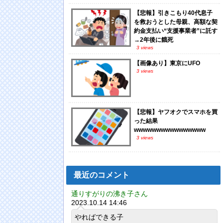
【悲報】引きこもり40代息子
を救おうとした母親、高額な契
約金支払い“支援事業者”に託す
→2年後に餓死
3 views
【画像あり】東京にUFO
3 views
【悲報】ヤフオクでスマホを買
った結果
wwwwwwwwwwwwwwww
3 views
最近のコメント
通りすがりの沸き子さん
2023.10.14 14:46
やればできる子