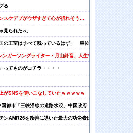
グる
ンスケデブがウザすぎて心が折れそう…
ゃ見られたw」
国の王室はすべて残っているはず」 皇位継承のあり方に
wシンガーソングライター・月山鈴音、人生初グラビアのオフシ
」ってものがコチラ・・・・
上がSNSを使いこなしていたｗｗｗｗｗ
中国都市「三峡沿線の道路水没」中国政府「高速道路封鎖！」
マーチンAMR26を改善に導いた最大の功労者はカルディレ