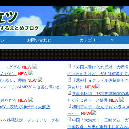
リシー
お問い合わせ
カテゴリー
ろ」→ググる
NEW!
「外国人受け入れ反対」大幅増 
いんだが…
NEW!
のはわかるけど、ガキは何考えて
買わない〟理由
NEW!
【悲報】元グラドル佐藤寛子さ
ストンマーチンAMR26を改善に導いた
像あり）
NEW!
共産党区議、16年熊本地震の
よ丼を作る
NEW!
たが今は違う」と擁護
NEW!
IDAY』表紙で神ボディ大解放
和田アキ子、なんでも“ハラス
ゃう」
NEW!
ンへ移籍決定！プレミアリーグ初
中国「大洪水！」三峡ダム「大
中国鉄道「列車が走行中に流され