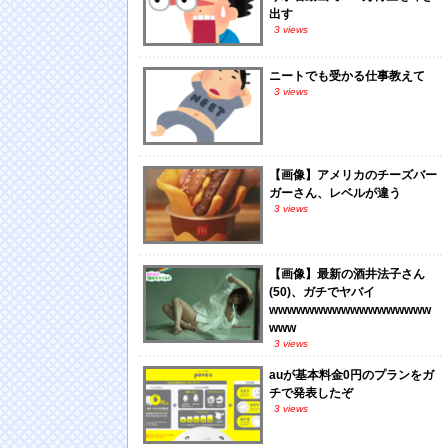
出す
3 views
ニートでも受かる仕事教えて
3 views
【画像】アメリカのチーズバー
ガーさん、レベルが違う
3 views
【画像】最新の酒井法子さん
(50)、ガチでヤバイ
wwwwwwwwwwwwwwwwww
www
3 views
auが基本料金0円のプランをガ
チで発表したぞ
3 views