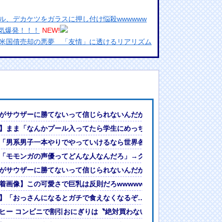
ル、デカケツをガラスに押し付け悩殺wwwwww
気爆発！！！
NEW!
米国債売却の悪夢 「友情」に透けるリアリズム
クみえてるけど、気づかんふりしとこ」
NEW!
引で大暴騰
めるからな。ラーメン屋は酒がなくて食う事しか
ランプリ・榎本彩乃、グラビア披露！透明感が凄
たw」
がサウザーに勝てないって信じられないんだが…
はすべて残っているはず」 皇位継承のあり方に
】まま「なんかプール入ってたら学生にめっちゃ見られたw」
んでない」と実況しながら被災地へ向かう有名ア
ーソングライター・月山鈴音、人生初グラビアのオフショットが大反響！
「男系男子一本やりでやっていけるなら世界各国の王室はすべて残って
最新の状況をいち早く伝えることは報道機関として
には大きな意義がある」
のがコチラ・・・・
「モモンガの声優ってどんな人なんだろ」→ググる
女ｗｗｗ
がサウザーに勝てないって信じられないんだが…
?」論争
を使いこなしていたｗｗｗｗｗ
着画像】この可愛さで巨乳は反則だろwwwwwシンガーソングライタ
人間って割とガチめに差別されるよな・・・
「三峡沿線の道路水没」中国政府「高速道路封鎖！」中国ダム「緊急放
】「おっさんになるとガチで食えなくなるぞ…」ってものがコチラ・・
MR26を改善に導いた最大の功労者はカルディレ
ヒー コンビニで割引おにぎりは〝絶対買わない〟理由