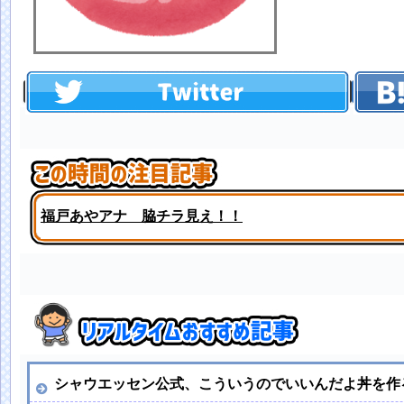
福戸あやアナ 脇チラ見え！！
【画像】チキン南蛮＋豚カツ丼、レベチｗｗｗｗｗｗｗ
シャウエッセン公式、こういうのでいいんだよ丼を作