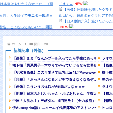
ドは本当はやりたくなかった」（画
「え」→
NEW!
【画像】円熟味を増したグラド
た女性、人生終了でモニター破壊ｗ
山田かな、最新水着グラビアで色
【日米協調介入】避けたかった
終警告。こうなってもいい？」問題
NEW!
【動画】三上悠亜さん「ビーチ
る風潮に疑問「しゃべれなくなっち
【緊急】キオクシア、時間外取
ホーム
面白・VIP
【生き残り術】町中華は酒が飲
ブ巨乳！！【GIF動画あり】
出来ないし。
新着記事（外部）
美少女図鑑AWARD2026グ
【画像】まま「なんかプール入ってたら学生にめっちゃ見られ
ラオウ
ｗｗｗｗｗｗｗｗ❤
NEW!
い！！
橋下徹「男系男子一本やりでやっていけるなら世界各国の王室
【画像
強制変更される事態が進行中、今の
熊本地震、「九州自動車道は混
【初水着画像】この可愛さで巨乳は反則だろwwwwwシンガ
橋下徹
ナなどに批判殺到 全国紙記者「
!
の責務」「情報を取り上げること
【悲報】「おっさんになるとガチで食えなくなるぞ…」っても
男の子
紙も驚愕した極限の中の日本人の
【画像】顔100点、体30点の
【画像】こういうお○ぱいが至高だよなｗｗｗ
ラオウ
「洋画に日本版主題歌は必要か
【朗報】日本のおじいちゃん・おばあちゃん、半数以上がSNS
【初水
かずに墜落してしまう。
NEW!
【悲報】職場で無能判定された
中国「大洪水！」三峡ダム「9門開放！（全力放流」中国都市
【悲報
ガラスに押し付け悩殺wwwwww
伊Autosprint誌：ニューエイ代表渾身のアストンマーチンA
ヒコロ
EW!