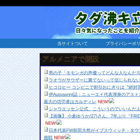
当サイトついて
プライバシーポ
トリーをアルメニアで開設
男の子「モモンガの声優ってどんな人なんだ
ラオウがサウザーに勝てないって信じられな
ヒコロヒー コンビニで割引おにぎりは〝絶対
伊Autosprint誌：ニューエイ代表渾身のア
最大の功労者はカルディレ
NEW!
シャウエッセン公式、こういうのでいいんだ
【画像】 小倉ゆうか(27)さん、7年ぶり『FR
NEW!
日本代表FW前田大然がイプスウィッチ・タウ
挑戦
NEW!