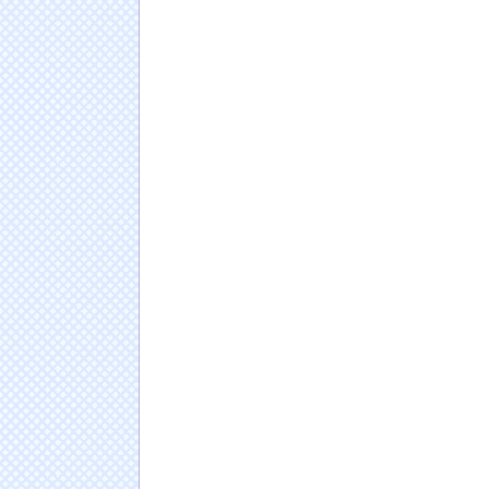
インドカレーに来たら電子レンジのチンって
NEW!
【動画】三上悠亜さん「ビーチクみえてるけ
【画像】美人ママ、息子との入浴中の画像が
【悲報】ディズニーのおいなり巻（600円）
wwwwwwwwwwww
NEW!
唐揚げ、ご飯、味噌汁、山盛りキャベツ、あ
NEW!
日本人の人口が42年ぶり1億2千万人割れ…91万
ドイツ人男性がランニングシューズで富士登山
Powered by livedoor 相互RSS