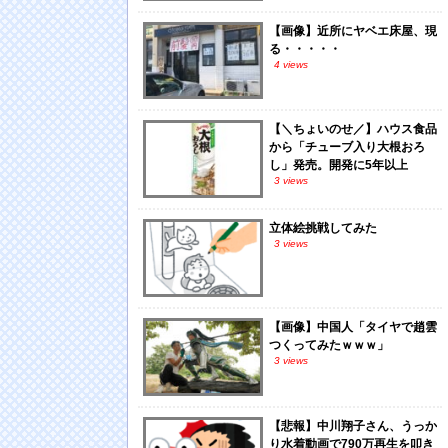
【画像】近所にヤベエ床屋、現
る・・・・・
4 views
【＼ちょいのせ／】ハウス食品
から「チューブ入り大根おろ
し」発売。開発に5年以上
3 views
立体絵挑戦してみた
3 views
【画像】中国人「タイヤで趙雲
つくってみたｗｗｗ」
3 views
【悲報】中川翔子さん、うっか
り水着動画で790万再生を叩き