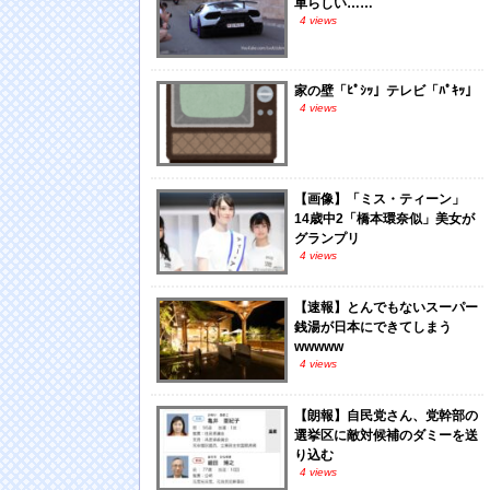
車らしい……
4 views
家の壁「ﾋﾟｼｯ」テレビ「ﾊﾟｷｯ」
4 views
【画像】「ミス・ティーン」
14歳中2「橋本環奈似」美女が
グランプリ
4 views
【速報】とんでもないスーパー
銭湯が日本にできてしまう
wwwww
4 views
【朗報】自民党さん、党幹部の
選挙区に敵対候補のダミーを送
り込む
4 views