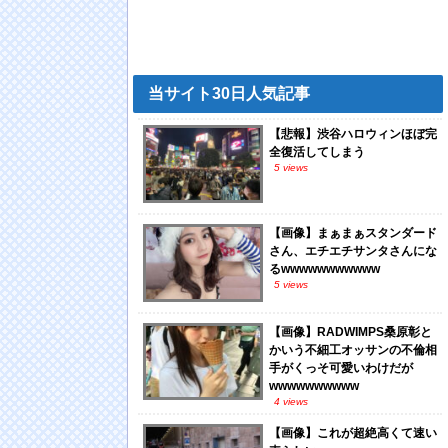
当サイト30日人気記事
【悲報】渋谷ハロウィンほぼ完
全復活してしまう
5 views
【画像】まぁまぁスタンダード
さん、エチエチサンタさんにな
るwwwwwwwwwww
5 views
【画像】RADWIMPS桑原彰と
かいう不細工オッサンの不倫相
手がくっそ可愛いわけだが
wwwwwwwwww
4 views
【画像】これが超絶高くて速い