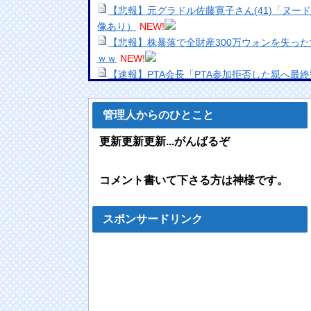
【悲報】元グラドル佐藤寛子さん(41)「ヌー
像あり）
NEW!
【悲報】株暴落で全財産300万ウォンを失っ
ｗｗ
NEW!
【速報】PTA会長「PTA参加拒否した親へ最
になりすぎて即撤回他
NEW!
和田アキ子、なんでも“ハラスメント”扱いす
管理人からのひとこと
ゃう」
NEW!
白戸ゆめのアナ セクシーニットのノースリー
更新更新更新...がんばるぞ
NEW!
【画像】JKの着替え流出してしまうｗｗｗw
コメント書いて下さる方は神様です。
日本の古典作品が”現代にふさわしい表現”に
価値観に照らせば……
NEW!
職場の人妻と不倫をして、ついに、、、
NEW
スポンサードリンク
海外「日本人はなんて気高いんだ！」 英高級
姿に世界が衝撃
NEW!
【動画】ロシアの空挺兵、パラシュートが開
【画像】円熟味を増したグラドル、デカケツを
山田かな、最新水着グラビアで色気爆発！！！
N