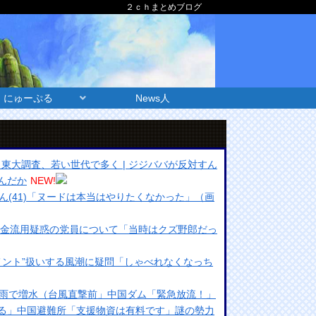
２ｃｈまとめブログ
にゅーぷる
News人
東大調査、若い世代で多く | ジジババが反対すん
んだか
NEW!
ん(41)「ヌードは本当はやりたくなかった」（画
募金流用疑惑の党員について「当時はクズ野郎だっ
メント”扱いする風潮に疑問「しゃべれなくなっち
雨で増水（台風直撃前」中国ダム「緊急放流！」
る」中国避難所「支援物資は有料です」謎の勢力