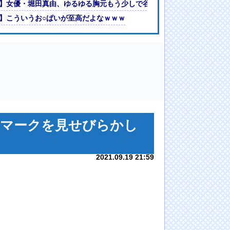
】女優・堀田真由、ゆるゆる胸元もう少しで谷間見えるのに
が対応策まとめた冊子を作成…「保護者の不満受け止める」「すぐ連絡
】こういうお○ぱいが至高だよなｗｗｗ
スマークを見せびらかし
2021.09.19 21:59