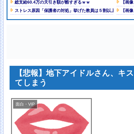
音が二回してビリヤニが出てきた
総支給60.4万の天引き額が酷すぎるｗｗ
【画像
ストレス原因「保護者の対処」挙げた教員は５割以上、市教委
【画像
Powered by livedoor 相互RSS
ど、気づかんふりしとこ」
NEW!
流出した結果・・・
NEW!
、卑猥すぎて賛否両論
と一品副菜加えるなら何がええ？
人減の1億1973万人
 「足をくじいて動けない」
【悲報】地下アイドルさん、キ
てしまう
面白・VIP