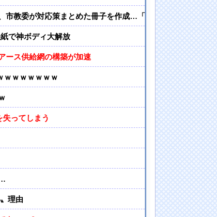
、市教委が対応策まとめた冊子を作成…「保護者の不満受け止
』表紙で神ボディ大解放
アース供給網の構築が加速
ｗｗｗｗｗｗｗｗ
ｗ
を失ってしまう
…
い〟理由