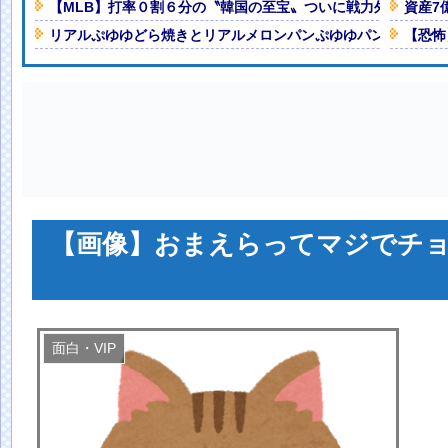
wwwwシンガーソングライター・
【MLB】打率０割６分の〝韓国の至宝〟ついに戦力外通告へ
資産7
響！！！
リアルぷゆゆどら焼きとリアルメロンパンぷゆゆパン来たよぉ
【恐怖
減税（8%→1%）に93.2%の国
すぎると話題にｗ
ム、凄いことになる・・・
イ「…！！」
けなのにそれを理解してない奴が多
人減の1億1973万人
 「足をくじいて動けない」
【画像】おまえらってマジでチ
面白・VIP