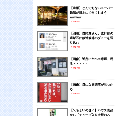
【速報】とんでもないスーパー
銭湯が日本にできてしまう
wwwww
4 views
【朗報】自民党さん、党幹部の
選挙区に敵対候補のダミーを送
り込む
4 views
【画像】近所にヤベエ床屋、現
る・・・・・
4 views
【画像】気になる閉店が見つか
る
4 views
【＼ちょいのせ／】ハウス食品
から「チューブ入り大根おろ