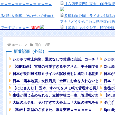
ｗｗｗｗｗｗｗｗｗｗ ｗｗｗｗ
【六四天安門】東大、60代教
作る権利を剥奪、そのせいで皮肉す
多摩動物公園 ライオン16頭
アナ「どうやらこれは熱中症が理
じでーす♡」ｗｗｗ
NEW!
【緊急】キオクシア、時間外取
裾野！！【GIF動画あり】
NEW!
【生き残り術】町中華は酒が飲
出来ないし。
ホーム
面白・VIP
ｗｗｗｗｗｗｗｗｗ
NEW!
美少女図鑑AWARD2026グ
変えた四衲！！ その力と
い！！
新着記事（外部）
熊本地震、「九州自動車道は混
シカホワ村上宗隆、通訳なしで普通に会話。コーチ「今10段階
シカホ
れたでござる】 その６７
NEW!
ナなどに批判殺到 全国紙記者「
【GIF動画】 宮城の可愛すぎるチアさん、甲子園で発見される
Chat
いき』にヨーロッパ全土から不満
の責務」「情報を取り上げること
日本が長距離巡航ミサイルの試験発射に成功！北朝鮮が激怒「
日本が
【画像】顔100点、体30点の
ヶ月続けたらｗｗｗｗｗｗｗｗｗ
「洋画に日本版主題歌は必要か
日本「熊本地震」女性店員「金庫にお金を入れないといけない（
日本「
【悲報】職場で無能判定された
【にじさんじ】 五木、すべてをメモ帳で管理する長尾に表計算ソフ
生徒が
なるぞ…」ってものがコチ
生徒が閉じ込められる、支援学校に一晩…管理職が気づかず施
【ML
大阪のホテル、ヤバすぎて大炎上…「大阪の洗礼を受けました
彡(ﾟ
調不良、3頭が死ぬ… 安住紳一郎
【動画】新型のさすまた、限界突破ｗｗｗｗｗｗ
Spo
」
Powered by livedoor 相互RSS