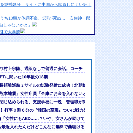
授を懲戒処分 サイトに中国から閲覧しにくい細工
のうち10頭が体調不良、3頭が死ぬ… 安住紳一郎
由じゃないかと」
引で大暴騰
めるからな。ラーメン屋は酒がなくて食う事しか
ランプリ・榎本彩乃、グラビア披露！透明感が凄
んでない」と実況しながら被災地へ向かう有名ア
で6ぐらい。来た時は0だった（笑）」
ワ村上宗隆、通訳なしで普通に会話。コーチ「今10段階で6ぐらい。来
最新の状況をいち早く伝えることは報道機関として
GPTに聞いた10年後の18期
には大きな意義がある」
日本が戦争国家になろうとしている」「絶対に傍観しない、必ず後悔さ
長距離巡航ミサイルの試験発射に成功！北朝鮮が激怒「日本が戦争国家
女ｗｗｗ
?」論争
ｵﾝﾜｰﾄﾞではない」イオンモール熊本「爆発事故（女性店員含む7人亡
熊本地震」女性店員「金庫にお金を入れないといけない（ｵﾝﾜｰﾄﾞで
人間って割とガチめに差別されるよな・・・
トを布教へ『企画趣旨でもう草生える』【8/6(木)20:00】
閉じ込められる、支援学校に一晩…管理職が気づかず施錠して帰宅
錠して帰宅
B】打率０割６分の〝韓国の至宝〟ついに戦力外通告へ「トレード相手
」
)(ﾟ)「女性にもAED……？いや、女さんが助けてあげたらええやろw」
tify最近入れたんだけどこんなに無料で曲聴けるとは思ってなかった