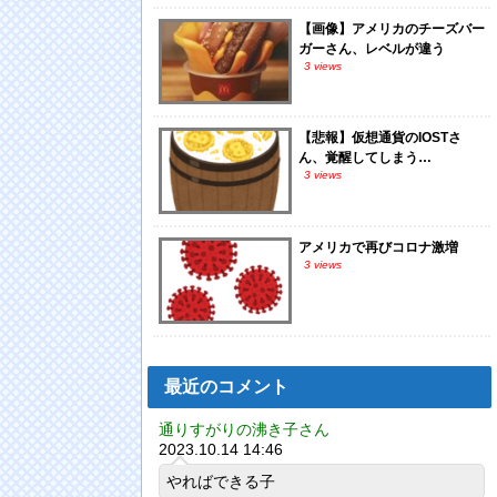
【画像】アメリカのチーズバー
ガーさん、レベルが違う
3 views
【悲報】仮想通貨のIOSTさ
ん、覚醒してしまう…
3 views
アメリカで再びコロナ激増
3 views
最近のコメント
通りすがりの沸き子さん
2023.10.14 14:46
やればできる子