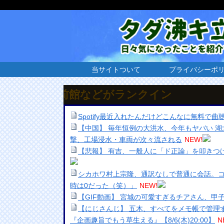
当サイトついて
プライバシーポ
出前館などがランクイン
Spotify最近入れたんだけどこんなに無料で
【中国】 毎年恒例の大洪水、今年もヤバい 
撃、工場浸水・車両が次々流される
NEW!
【悲報】 有吉、一般人に「ド正論」を叩きつ
シカホワ村上宗隆、通訳なしで普通に会話。コ
時は0だった（笑）」
NEW!
【GIF動画】 宮城の可愛すぎるチアさん、甲
【にじさんじ】 五木、すべてをメモ帳で管理
『企画趣旨でもう草生える』【8/6(木)20:00】
N