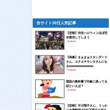
当サイト30日人気記事
【悲報】渋谷ハロウィンほぼ完
全復活してしまう
5 views
【画像】まぁまぁスタンダード
さん、エチエチサンタさんにな
るwwwwwwwwwww
5 views
国語の教科書で印象に残ってる
話といえば？
4 views
【悲報】中川翔子さん、うっか