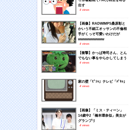
り水着動画で790万再生を叩き
出す
4 views
【画像】RADWIMPS桑原彰と
かいう不細工オッサンの不倫相
手がくっそ可愛いわけだが
wwwwwwwwww
4 views
【衝撃】かっぱ寿司さん、とん
でもない事をやらかしてしまう
4 views
家の壁「ﾋﾟｼｯ」テレビ「ﾊﾟｷｯ」
4 views
【画像】「ミス・ティーン」
14歳中2「橋本環奈似」美女が
グランプリ
4 views