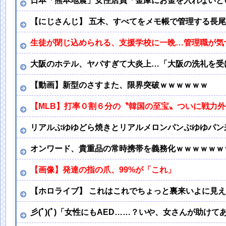
日本「熊本地震」女性店員「金庫にお金を入れないとい
【にじさんじ】 五木、すべてをメモ帳で管理する長尾に
生徒が閉じ込められる、支援学校に一晩…管理職が気
大阪のホテル、ヤバすぎて大炎上…「大阪の洗礼を受
【動画】新型のさすまた、限界突破ｗｗｗｗｗｗ
【MLB】打率０割６分の〝韓国の至宝〟ついに戦力
リアルぷゆゆどら焼きとリアルメロンパンぷゆゆパン来
オンワード、貴重品の常時携帯を義務化ｗｗｗｗｗｗ
【画像】発達の指の爪、99%が「これ」
【ホロライブ】 これはこれでちょっと裏来いよに見
彡(ﾟ)(ﾟ)「女性にもAED……？いや、女さんが助け