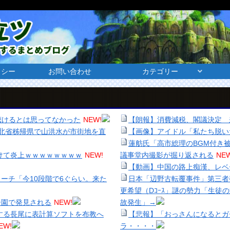
リシー
お問い合わせ
カテゴリー
曲聴けるとは思ってなかった
NEW!
【朗報】消費減税、閣議決定 
湖北省秭帰県で山洪水が市街地を直
【画像】アイドル「私たち脱い
蓮舫氏「高市総理のBGM付き
けて炎上ｗｗｗｗｗｗｗｗ
NEW!
議事堂内撮影が掘り返される
NEW
【動画】中国の路上痴漢、レベ
ーチ「今10段階で6ぐらい。来た
日本「辺野古転覆事件」第三者
更希望（Dｺｰｽ」謎の勢力「生徒
子園で発見される
NEW!
故発生」→
する長尾に表計算ソフトを布教へ
【悲報】「おっさんになるとガ
EW!
ラ・・・・