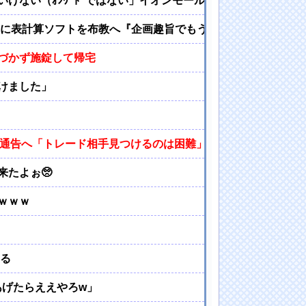
けない（ｵﾝﾜｰﾄﾞではない」イオンモール熊本「爆発事故（
表計算ソフトを布教へ『企画趣旨でもう草生える』【8/6(木)20
づかず施錠して帰宅
けました」
外通告へ「トレード相手見つけるのは困難」と米報道
たよぉ🥺
ｗｗｗ
える
てあげたらええやろw」