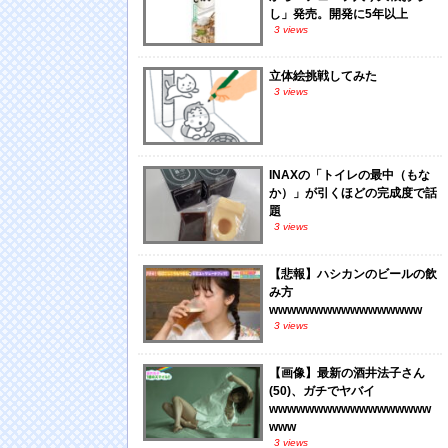
し」発売。開発に5年以上
3 views
立体絵挑戦してみた
3 views
INAXの「トイレの最中（もな
か）」が引くほどの完成度で話
題
3 views
【悲報】ハシカンのビールの飲
み方
wwwwwwwwwwwwwwwww
3 views
【画像】最新の酒井法子さん
(50)、ガチでヤバイ
wwwwwwwwwwwwwwwwww
www
3 views