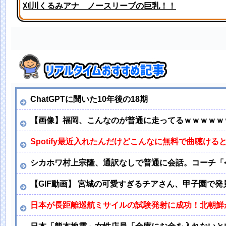
刈川くるみアナ ノースリーブの巨乳！！
刈川くるみアナ くっきり巨乳が揺れる！！【GIF動画
ChatGPTに聞いた10年後の18期
【画像】福岡、こんなのが普通に走ってるｗｗｗｗｗ
Spotify最近入れたんだけどこんなに無料で曲聴け
シカホワ村上宗隆、通訳なしで普通に会話。コーチ「今
【GIF動画】 宮城の可愛すぎるチアさん、甲子園で発
日本が長距離巡航ミサイルの試験発射に成功！北朝鮮