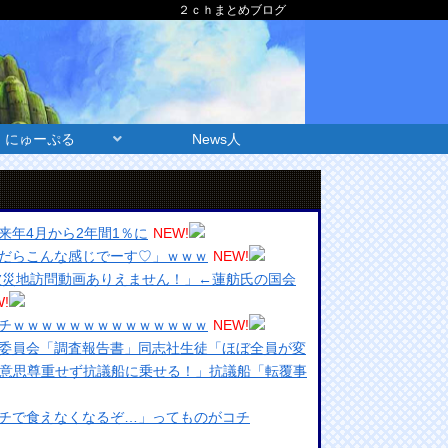
２ｃｈまとめブログ
にゅーぷる
News人
来年4月から2年間1％に
NEW!
だらこんな感じでーす♡」ｗｗｗ
NEW!
被災地訪問動画ありえません！」←蓮舫氏の国会
!
チｗｗｗｗｗｗｗｗｗｗｗｗｗｗ
NEW!
委員会「調査報告書」同志社生徒「ほぼ全員が変
の意思尊重せず抗議船に乗せる！」抗議船「転覆事
チで食えなくなるぞ…」ってものがコチ