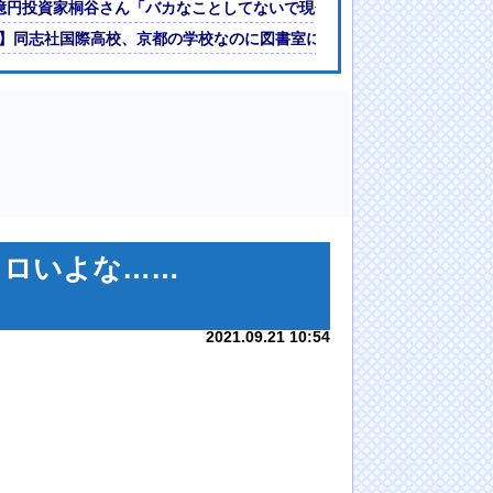
「トレード相手見つけるのは困難」と米報道
億円投資家桐谷さん「バカなことしてないで現金使って好きな事すれば

】同志社国際高校、京都の学校なのに図書室には沖縄タイムスと琉球新
ョロいよな……
2021.09.21 10:54