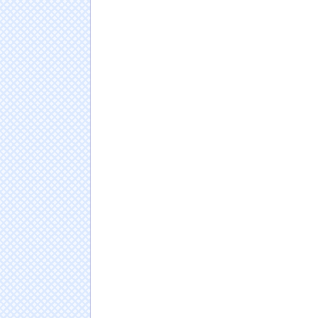
【初水着画像】この可愛さで巨乳は反則だろw
月山鈴音、人生初グラビアのオフショットが大反
【悲報】日本人、バカかもしれない。食品消費税
民が賛成してしまう
【動画】渋谷にあるナイトプールがガチヱロ
【衝撃】ロシアの女子陸上選手のユニフォー
うんこ「うんこです」肛門「うんこです」ワ
中国と仲良くしたほうが日本にメリットだら
すぎる
日本人の人口が42年ぶり1億2千万人割れ…91万
ドイツ人男性がランニングシューズで富士登山
Powered by livedoor 相互RSS