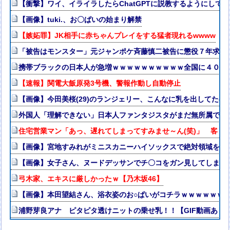
【衝撃】ワイ、イライラしたらChatGPTに説教するようにして
【画像】tuki.、お〇ぱいの始まり解禁
【嫉妬罪】JK相手に赤ちゃんプレイをする猛者現れるwwww
「被告はモンスター」元ジャンポケ斉藤慎二被告に懲役７年求刑
携帯ブラックの日本人が急増ｗｗｗｗｗｗｗｗｗｗ全国に４００
【速報】関電大飯原発3号機、警報作動し自動停止
【画像】今田美桜(29)のランジェリー、こんなに乳を出してたの
外国人「理解できない」日本人ファンタジスタがまだ無所属で欧州
住宅営業マン「あっ、遅れてしまってすみませ～ん(笑)」 客「
【画像】宮地すみれがミニスカニーハイソックスで絶対領域を披
【画像】女子さん、ヌードデッサンでチ〇コをガン見してしまう
弓木家、エキスに厳しかったｗ【乃木坂46】
【画像】本田望結さん、浴衣姿のお○ぱいがコチラｗｗｗｗｗｗ
浦野芽良アナ ピタピタ透けニットの乗せ乳！！【GIF動画あり