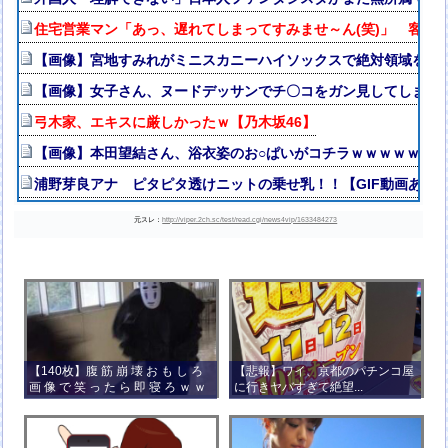
住宅営業マン「あっ、遅れてしまってすみませ～ん(笑)」 客「
【画像】宮地すみれがミニスカニーハイソックスで絶対領域を披露
【画像】女子さん、ヌードデッサンでチ〇コをガン見してしまう
弓木家、エキスに厳しかったｗ【乃木坂46】
【画像】本田望結さん、浴衣姿のお○ぱいがコチラｗｗｗｗｗｗ
浦野芽良アナ ピタピタ透けニットの乗せ乳！！【GIF動画あり
元スレ：
http://viper.2ch.sc/test/read.cgi/news4vip/1633484273
【140枚】腹 筋 崩 壊 お も し ろ
【悲報】ワイ、京都のパチンコ屋
画 像 で 笑 っ た ら 即 寝 ろ ｗ ｗ
に行きヤバすぎて絶望...
ｗ ｗ ｗ ｗ ｗ ｗ ｗ ｗ ｗ ｗ