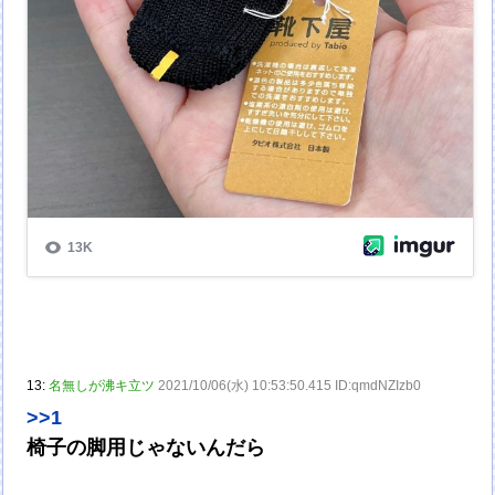
13:
名無しが沸キ立ツ
2021/10/06(水) 10:53:50.415 ID:qmdNZIzb0
>>1
椅子の脚用じゃないんだら