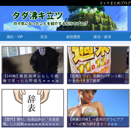
２ｃｈまとめブログ
面白・VIP
生活
仮想通貨
政治・経済
【140枚】腹 筋 崩 壊 お も し ろ 画
【悲報】ワイ、京都のパチンコ屋に
像 で 笑 っ た ら 即 寝 ろ ｗ ｗ ｗ ｗ
行きヤバすぎて絶望...
ｗ ｗ ｗ ｗ ｗ ｗ ｗ ｗ
【驚愕】弊社、社長以外が『全員退
【画像235枚】一昔前のグラビアア
職』した結果ｗｗｗｗｗｗｗｗｗｗ
イドルが魅力的すぎる！ｗｗｗ
ｗｗｗ