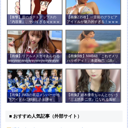
【衝撃】昔のポテトチップスの
【画像235枚】一昔前のグラビア
『内容量』、ヤバすぎるｗｗｗｗ
アイドルが魅力的すぎる！ｗｗｗ
ｗｗｗｗ
【画像】リアルメスガキあらわる
【画像9枚】NMB48「これぞメリ
wwywwywwywwywwywwywwyw
ハリボディ！」本郷柚巴（18）、
wywwy
迫力バストの水着ショット公開！
【画像】AKBの底辺メンバーが地
【画像】鈴木優香ちゃんとかいう
下アイドルに移籍した結果w
『三上悠亜 二世』になれる逸材
がコチラ
■ おすすめ人気記事（外部サイト）