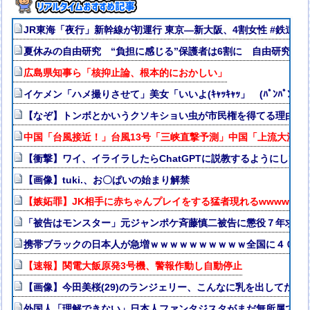
JR東海「夜行」新幹線が初運行 東京―新大阪、4割女性 #鉄道 
夏休みの自由研究 “負担に感じる”保護者は6割に 自由研究を
広島県知事ら「核抑止論、根本的におかしい」
イケメン「ハメ撮りさせて」美女「いいよ(ｷｬｯｷｬｯ」 (ﾊﾟﾝﾊﾟﾝ→w
【なぞ】トンボとかいうクソキショい虫が市民権を得てる理由w
中国「台風接近！」台風13号「三峡直撃予測」中国「上流大洪水
【衝撃】ワイ、イライラしたらChatGPTに説教するようにして
【画像】tuki.、お〇ぱいの始まり解禁
【嫉妬罪】JK相手に赤ちゃんプレイをする猛者現れるwwww
「被告はモンスター」元ジャンポケ斉藤慎二被告に懲役７年求刑
携帯ブラックの日本人が急増ｗｗｗｗｗｗｗｗｗｗ全国に４００
【速報】関電大飯原発3号機、警報作動し自動停止
【画像】今田美桜(29)のランジェリー、こんなに乳を出してたのか
外国人「理解できない」日本人ファンタジスタがまだ無所属で欧州