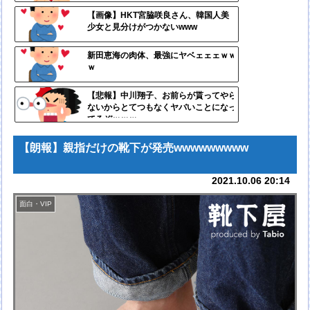
定リ
【画像】HKT宮脇咲良さん、韓国人美
少女と見分けがつかないwww
ンク
自動
新田恵海の肉体、最強にヤベェェェｗｗ
ｗ
更新
ツー
【悲報】中川翔子、お前らが貰ってやら
ないからとてつもなくヤバいことになっ
ル
てるぞｗｗｗ
【朗報】親指だけの靴下が発売wwwwwwwww
2021.10.06 20:14
面白・VIP