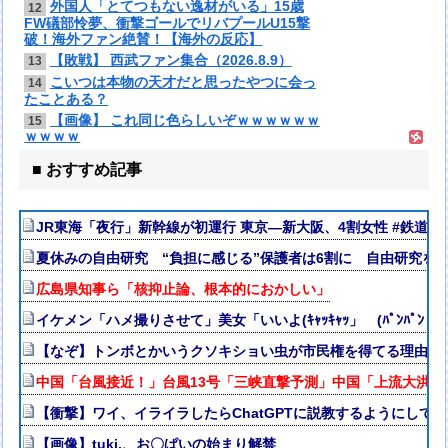
外国人「とてつもない逸材がいる」15歳
12
FW礒部怜夢、衝撃ゴールでリバプールU15撃
破！海外ファン絶賛！【海外の反応】
【敗戦】 西武ファン集合（2026.8.9）
13
こいつは本物の天才だと思ったやつに会っ
14
たことある？
【画像】 これ同じ色らしいぞｗｗｗｗｗｗ
15
ｗｗｗｗ
■ おすすめ記事
JR東海「夜行」新幹線が初運行 東京―新大阪、4割女性 #鉄道 
夏休みの自由研究 “負担に感じる”保護者は6割に 自由研究を
広島県知事ら「核抑止論、根本的におかしい」
イケメン「ハメ撮りさせて」美女「いいよ(ｷｬｯｷｬｯ」 (ﾊﾟﾝﾊﾟﾝ→
【なぞ】トンボとかいうクソキショい虫が市民権を得てる理由w
中国「台風接近！」台風13号「三峡直撃予測」中国「上流大洪水
【衝撃】ワイ、イライラしたらChatGPTに説教するようにして
【画像】tuki.、お〇ぱいの始まり解禁