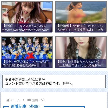
【画像】リアルメスガキあらわる
【画像9枚】NMB48「これぞメリハ
wwywwywwywwywwywwywwywwy
リボディ！」本郷柚巴（18）、迫力
wwy
バストの水着ショット公開！
【画像】AKBの底辺メンバーが地下
【画像】鈴木優香ちゃんとかいう
アイドルに移籍した結果w
『三上悠亜 二世』になれる逸材がコ
チラ
更新更新更新...がんばるぞ
コメント書いて下さる方は神様です。管理人
ホーム
面白・VIP
新着記事（外部）