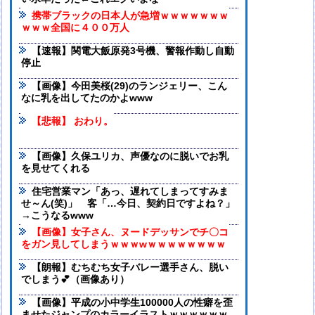
携帯ブラックの日本人が急増ｗｗｗｗｗｗｗ
ｗｗｗ全国に４００万人
【速報】関電大飯原発3号機、警報作動し自動
停止
【画像】今田美桜(29)のランジェリー、こん
なに乳を出してたのかよwww
【悲報】 おわり。
【画像】久保ユリカ、声優なのに脱いでお乳
を見せてくれる
住宅営業マン「あっ、遅れてしまってすみま
せ～ん(笑)」 客「…今日、契約日ですよね？」
→こうなるwww
【画像】女子さん、ヌードデッサンでチ〇コ
をガン見してしまうｗｗｗwｗｗｗｗｗｗｗｗ
【朗報】むちむち女子バレー選手さん、脱い
でしまう💕（画像あり）
【画像】平成の小中学生100000人の性癖を歪