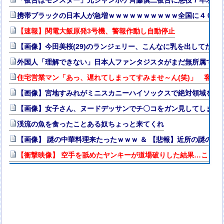
携帯ブラックの日本人が急増ｗｗｗｗｗｗｗｗｗｗ全国に４００
【速報】関電大飯原発3号機、警報作動し自動停止
【画像】今田美桜(29)のランジェリー、こんなに乳を出してたのか
外国人「理解できない」日本人ファンタジスタがまだ無所属で欧州
住宅営業マン「あっ、遅れてしまってすみませ～ん(笑)」 客「
【画像】宮地すみれがミニスカニーハイソックスで絶対領域を披露
【画像】女子さん、ヌードデッサンでチ〇コをガン見してしまう
渓流の魚を食ったことある奴ちょっと来てくれ
【画像】 謎の中華料理来たったｗｗｗ ＆ 【悲報】近所の謎の台
【衝撃映像】 空手を舐めたヤンキーが道場破りした結果…こっち