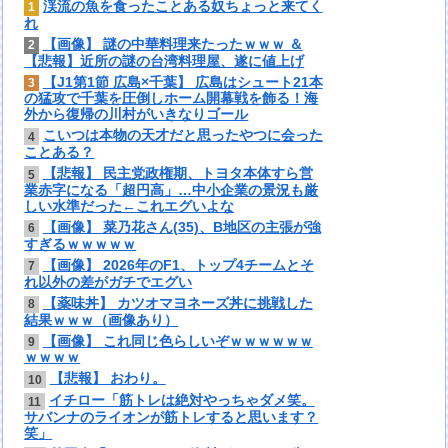
渓流の魚を食ったことある奴ちょっと来てく
1
れ
【画像】 謎の中華料理来たったｗｗｗ ＆
2
【悲報】近所の謎の台湾料理屋、遂に値上げ
【J1第1節 広島×千葉】 広島はシュート21本
3
の猛攻で千葉を圧倒しホーム開幕戦を飾る！海
外から復帰の川村がいきなりゴール
こいつは本物の天才だと思ったやつに会った
4
ことある？
【悲報】 民主党政権期、トヨタ本体すら営
5
業赤字になる「超円高」…中小企業の景況も厳
しい水準だった←これエグいよな
【画像】 菜乃花さん(35)、B地区の主張が強
6
すぎるｗｗｗｗｗ
【画像】 2026年のF1、トップ4チームとそ
7
れ以外の差がガチでエグい
【薬味丼】 カツオマヨネーズ丼に挑戦した
8
結果ｗｗｗ（画像あり）
【画像】 これ同じ色らしいぞｗｗｗｗｗｗ
9
ｗｗｗｗ
【悲報】 おわり。
10
イチロー「筋トレは絶対やっちゃダメ笑。
11
サバンナのライオンが筋トレすると思います？
笑」