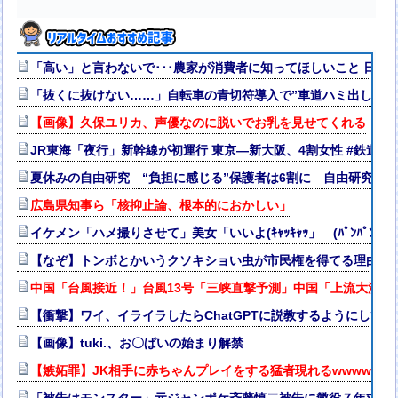
「高い」と言わないで･･･農家が消費者に知ってほしいこと 日本
「抜くに抜けない……」自転車の青切符導入で”車道ハミ出し”が
【画像】久保ユリカ、声優なのに脱いでお乳を見せてくれる
JR東海「夜行」新幹線が初運行 東京―新大阪、4割女性 #鉄道 
夏休みの自由研究 “負担に感じる”保護者は6割に 自由研究を
広島県知事ら「核抑止論、根本的におかしい」
イケメン「ハメ撮りさせて」美女「いいよ(ｷｬｯｷｬｯ」 (ﾊﾟﾝﾊﾟﾝ→w
【なぞ】トンボとかいうクソキショい虫が市民権を得てる理由w
中国「台風接近！」台風13号「三峡直撃予測」中国「上流大洪水
【衝撃】ワイ、イライラしたらChatGPTに説教するようにして
【画像】tuki.、お〇ぱいの始まり解禁
【嫉妬罪】JK相手に赤ちゃんプレイをする猛者現れるwwww
「被告はモンスター」元ジャンポケ斉藤慎二被告に懲役７年求刑