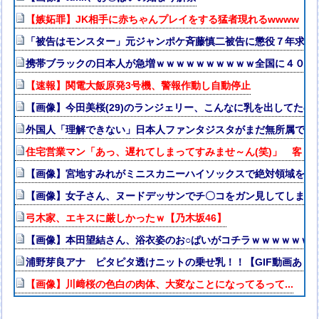
【嫉妬罪】JK相手に赤ちゃんプレイをする猛者現れるwwww
「被告はモンスター」元ジャンポケ斉藤慎二被告に懲役７年求刑
携帯ブラックの日本人が急増ｗｗｗｗｗｗｗｗｗｗ全国に４００
【速報】関電大飯原発3号機、警報作動し自動停止
【画像】今田美桜(29)のランジェリー、こんなに乳を出してたの
外国人「理解できない」日本人ファンタジスタがまだ無所属で欧州
住宅営業マン「あっ、遅れてしまってすみませ～ん(笑)」 客「
【画像】宮地すみれがミニスカニーハイソックスで絶対領域を披
【画像】女子さん、ヌードデッサンでチ〇コをガン見してしまう
弓木家、エキスに厳しかったｗ【乃木坂46】
【画像】本田望結さん、浴衣姿のお○ぱいがコチラｗｗｗｗｗｗ
浦野芽良アナ ピタピタ透けニットの乗せ乳！！【GIF動画あり
【画像】川﨑桜の色白の肉体、大変なことになってるって...