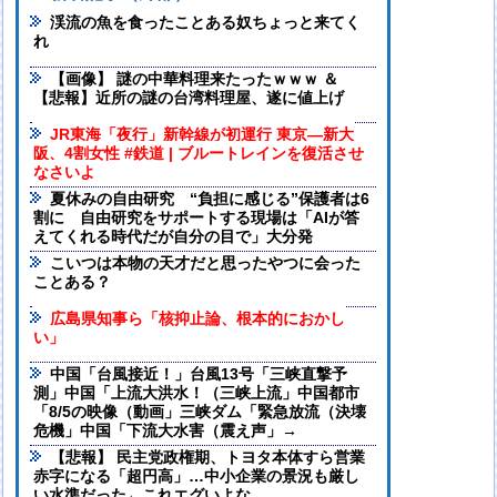
渓流の魚を食ったことある奴ちょっと来てく
れ
【画像】 謎の中華料理来たったｗｗｗ ＆
【悲報】近所の謎の台湾料理屋、遂に値上げ
JR東海「夜行」新幹線が初運行 東京―新大
阪、4割女性 #鉄道 | ブルートレインを復活させ
なさいよ
夏休みの自由研究 “負担に感じる”保護者は6
割に 自由研究をサポートする現場は「AIが答
えてくれる時代だが自分の目で」大分発
こいつは本物の天才だと思ったやつに会った
ことある？
広島県知事ら「核抑止論、根本的におかし
い」
中国「台風接近！」台風13号「三峡直撃予
測」中国「上流大洪水！（三峡上流」中国都市
「8/5の映像（動画」三峡ダム「緊急放流（決壊
危機」中国「下流大水害（震え声」→
【悲報】 民主党政権期、トヨタ本体すら営業
赤字になる「超円高」…中小企業の景況も厳し
い水準だった←これエグいよな