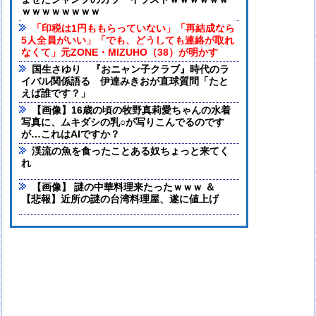
ませたジャンプのカラーイラストｗｗｗｗｗｗ
ｗｗｗｗｗｗｗｗ
「印税は1円ももらっていない」「再結成なら
5人全員がいい」「でも、どうしても連絡が取れ
なくて」元ZONE・MIZUHO（38）が明かす
国生さゆり 『おニャン子クラブ』時代のラ
イバル関係語る 伊達みきおが直球質問「たと
えば誰です？」
【画像】16歳の頃の牧野真莉愛ちゃんの水着
写真に、ムキダシの乳○が写りこんでるのです
が…これはAIですか？
渓流の魚を食ったことある奴ちょっと来てく
れ
【画像】 謎の中華料理来たったｗｗｗ ＆
【悲報】近所の謎の台湾料理屋、遂に値上げ