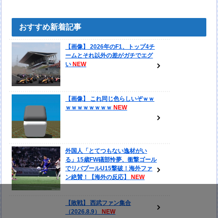
おすすめ新着記事
【画像】 2026年のF1、トップ4チ
ームとそれ以外の差がガチでエグ
い
【画像】 これ同じ色らしいぞｗｗ
ｗｗｗｗｗｗｗｗ
外国人「とてつもない逸材がい
る」15歳FW礒部怜夢、衝撃ゴール
でリバプールU15撃破！海外ファ
ン絶賛！【海外の反応】
【敗戦】 西武ファン集合
（2026.8.9）