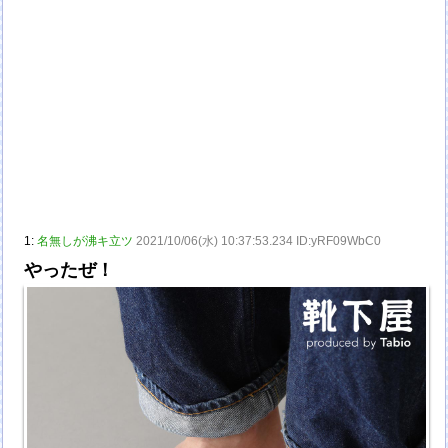
1:
名無しが沸キ立ツ
2021/10/06(水) 10:37:53.234 ID:yRF09WbC0
やったぜ！