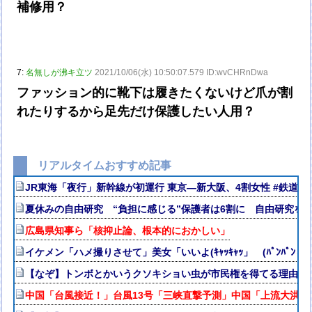
補修用？
7:
名無しが沸キ立ツ
2021/10/06(水) 10:50:07.579 ID:wvCHRnDwa
ファッション的に靴下は履きたくないけど爪が割
れたりするから足先だけ保護したい人用？
リアルタイムおすすめ記事
JR東海「夜行」新幹線が初運行 東京―新大阪、4割女性 #鉄道 
夏休みの自由研究 “負担に感じる”保護者は6割に 自由研究を
広島県知事ら「核抑止論、根本的におかしい」
イケメン「ハメ撮りさせて」美女「いいよ(ｷｬｯｷｬｯ」 (ﾊﾟﾝﾊﾟﾝ→
【なぞ】トンボとかいうクソキショい虫が市民権を得てる理由w
中国「台風接近！」台風13号「三峡直撃予測」中国「上流大洪水