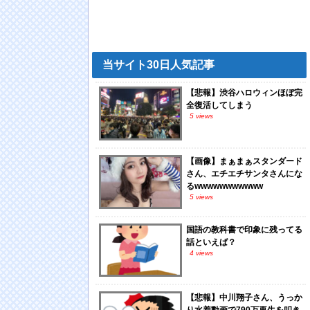
当サイト30日人気記事
【悲報】渋谷ハロウィンほぼ完
全復活してしまう
5 views
【画像】まぁまぁスタンダード
さん、エチエチサンタさんにな
るwwwwwwwwwww
5 views
国語の教科書で印象に残ってる
話といえば？
4 views
【悲報】中川翔子さん、うっか