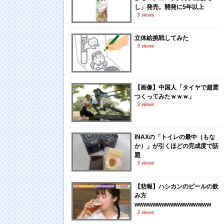
し」発売。開発に5年以上
3 views
立体絵挑戦してみた
3 views
【画像】中国人「タイヤで趙雲
つくってみたｗｗｗ」
3 views
INAXの「トイレの最中（もな
か）」が引くほどの完成度で話
題
3 views
【悲報】ハシカンのビールの飲
み方
wwwwwwwwwwwwwwwww
3 views