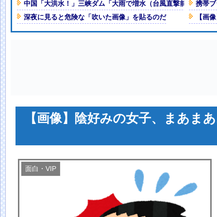
イブでマンスジが見える衣装を着て
中国「大洪水！」三峡ダム「大雨で増水（台風直撃前」中国ダ
携帯ブ
深夜に見ると危険な「吹いた画像」を貼るのだ
【画像
人減の1億1973万人
 「足をくじいて動けない」
【画像】陰好みの女子、まあまあ
面白・VIP