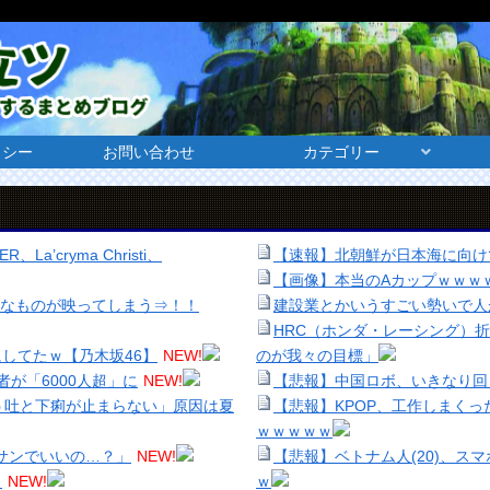
リシー
お問い合わせ
カテゴリー
a’cryma Christi、
【速報】北朝鮮が日本海に向け
【画像】本当のAカップｗｗｗ
穏なものが映ってしまう⇒！！
建設業とかいうすごい勢いで人
HRC（ホンダ・レーシング）
してたｗ【乃木坂46】
NEW!
のが我々の目標」
が「6000人超」に
NEW!
【悲報】中国ロボ、いきなり回
う吐と下痢が止まらない」原因は夏
【悲報】KPOP、工作しまく
ｗｗｗｗｗ
バサンでいいの…？」
NEW!
【悲報】ベトナム人(20)、ス
」
NEW!
ｗ