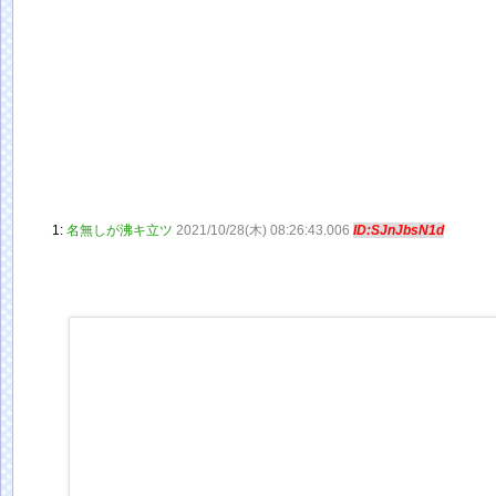
1:
名無しが沸キ立ツ
2021/10/28(木) 08:26:43.006
ID:SJnJbsN1d