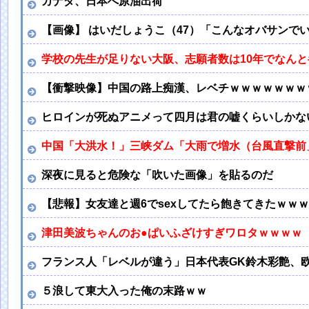
カナダ、日本へ原油出荷
【画像】 はいだしょうこ（47）「こんなオバサンで
学校の先生が足りない大阪、志願者数は10年でなん
【衝撃映像】中国の路上痴漢、レベチｗｗｗｗｗｗｗ
ヒロインが死ぬアニメって四月は君の嘘くらいしかな
中国「大洪水！」三峡ダム「大雨で増水（台風直撃前
深夜に見ると危険な「吹いた画像」を貼るのだ
【悲報】女友達と週6でsexしてたら飽きてきたｗｗｗ
津田美波ちゃんのお●ぱいふざけすぎワロタｗｗｗｗ
フランス人「レベルが違う」日本代表GK鈴木彩艶、欧
５浪して東大入った俺の末路ｗｗ