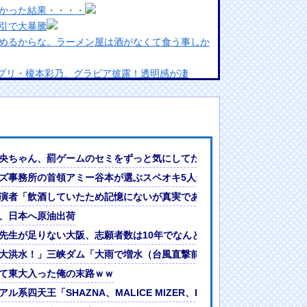
かった結果・・・・
引で大暴騰
めるからな。ラーメン屋は酒がなくて食う事しか
ランプリ・榎本彩乃、グラビア披露！透明感が凄
んでない」と実況しながら被災地へ向かう有名ア
最新の状況をいち早く伝えることは報道機関として
には大きな意義がある」
女ｗｗｗ
46】
央ちゃん、罰ゲームのセミをずっと気にしてたｗ【乃木坂46】
?」論争
らない」原因は夏の風物詩だった
ズ事務所の首領アミー谷本が選ぶスペオキ5人集がついに決定してしま
人間って割とガチめに差別されるよな・・・
い」 NHK職員が出演者から性被害 | NHKで性被害を酒のせいと言
演者「飲酒していたため記憶にないが真実であれば申し訳ない」 NHK職
、日本へ原油出荷
」
先生が足りない大阪、志願者数は10年でなんと半減 高校生向けイベ
校生向けイベントの切迫感
大洪水！」三峡ダム「大雨で増水（台風直撃前」中国ダム「緊急放流！
ｗｗｗｗｗｗｗｗｗｗｗｗｗ
て東大入った俺の末路ｗｗ
ル系四天王「SHAZNA、MALICE MIZER、La’cryma Christi、FAN