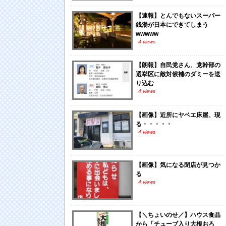
【速報】とんでもないスーパー
銭湯が日本にできてしまう
wwwww
4 views
【朗報】自民党さん、党幹部の
選挙区に敵対候補のダミーを送
り込む
4 views
【画像】近所にヤベエ床屋、現
る・・・・・
4 views
【画像】気になる閉店が見つか
る
4 views
【＼ちょいのせ／】ハウス食品
から「チューブ入り大根おろ