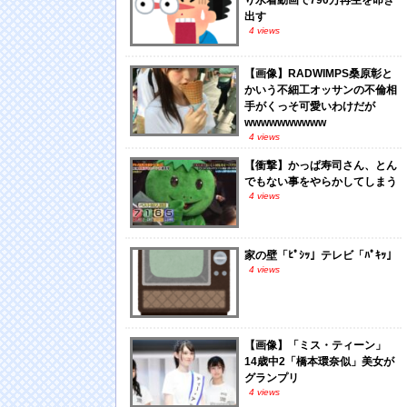
り水着動画で790万再生を叩き
出す
4 views
【画像】RADWIMPS桑原彰と
かいう不細工オッサンの不倫相
手がくっそ可愛いわけだが
wwwwwwwwww
4 views
【衝撃】かっぱ寿司さん、とん
でもない事をやらかしてしまう
4 views
家の壁「ﾋﾟｼｯ」テレビ「ﾊﾟｷｯ」
4 views
【画像】「ミス・ティーン」
14歳中2「橋本環奈似」美女が
グランプリ
4 views