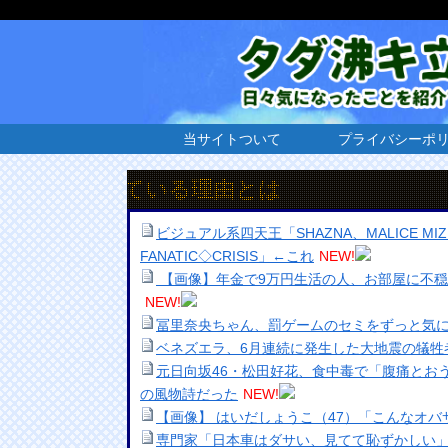
当サイトついて
プライバシーポ
日上昇している理由とは
ビジュアル系四天王「SHAZNA、MALICE MIZER、L
FANATIC◇CRISIS」←これ
NEW!
【画像】年金で9万円生活の人、お部屋に不
NEW!
冨里奈央ちゃん、罰ゲームのセミをずっと気に
ベネズエラ、6月連続に発生した大地震の犠牲者
元日向坂46・松田好花、食中毒で「腹痛とお
の風物詩だった
NEW!
【画像】 はいだしょうこ（47）「こんなオ
専門家「日本車はダサい、見てて恥ずかしい