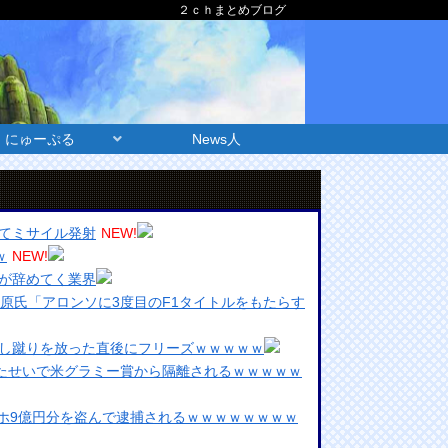
２ｃｈまとめブログ
にゅーぷる
News人
てミサイル発射
NEW!
ｗ
NEW!
が辞めてく業界
折原氏「アロンソに3度目のF1タイトルをもたらす
し蹴りを放った直後にフリーズｗｗｗｗｗ
ったせいで米グラミー賞から隔離されるｗｗｗｗｗ
マホ9億円分を盗んで逮捕されるｗｗｗｗｗｗｗｗ