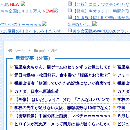
向へ他
NEW!
【悲報】コロナワクチン打たな
ｗｗｗ全国に４００万人
NEW!
【緊急】キオクシア、時間外取
【生き残り術】町中華は酒が飲
いていいの？ｗｗｗｗｗ
出来ないし。
に3度目のF1タイトルをもたらす
美少女図鑑AWARD2026グ
い！！
いき』にヨーロッパ全土から不満
熊本地震、「九州自動車道は混
ホーム
面白・VIP
ナなどに批判殺到 全国紙記者「
ｗｗｗｗｗｗwwww
の責務」「情報を取り上げること
新着記事（外部）
ろしい子供ミサイルを見た。
【画像】顔100点、体30点の
冨里奈央ちゃん、罰ゲームのセミをずっと気にしてたｗ【乃木坂
冨里奈
める
「洋画に日本版主題歌は必要か
元日向坂46・松田好花、食中毒で「腹痛とおう吐と下痢が止ま
アミー
に、日本のレストランで注文したら
【悲報】職場で無能判定された
番組出演者「飲酒していたため記憶にないが真実であれば申し訳な
番組出
カナダ、日本へ原油出荷
カナダ
ラミー賞から隔離されるｗｗｗｗｗ
【画像】 はいだしょうこ（47）「こんなオバサンでいいの…？
学校の
学校の先生が足りない大阪、志願者数は10年でなんと半減 高
中国「
Powered by livedoor 相互RSS
うなるwwww
【衝撃映像】中国の路上痴漢、レベチｗｗｗｗｗｗｗｗｗｗｗ
５浪し
・・・
ヒロインが死ぬアニメって四月は君の嘘くらいしかないような
ビジュア