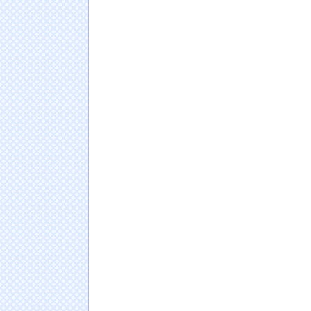
【画像】ビリー・アイリッシュ(24)さん、ラ
炎上
日本人の人口が42年ぶり1億2千万人割れ…91万
ドイツ人男性がランニングシューズで富士登山
Powered by livedoor 相互RSS