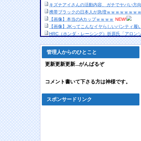
キズナアイさんの活動内容、ガチでヤバい方
携帯ブラックの日本人が急増ｗｗｗｗｗｗｗ
【画像】本当のAカップｗｗｗｗ
NEW!
【画像】JKってこんなイヤらしいパンティ履
HRC（ホンダ・レーシング）折原氏「アロンソ
のが我々の目標」
欧州「日本だけ反則だろ…」 世界の『日本び
管理人からのひとこと
の声
【悲報】28歳童貞がソープ行った結果ｗｗｗｗ
更新更新更新...がんばるぞ
【宮崎】マジ勘弁してほしい。久しぶりに恐
高市首、自民党内で「独裁だ」と批判され始
コメント書いて下さる方は神様です。
韓国人「キムチは無料で食べられるものなの
何とお金を取ろうとしてきたんです」
うちに住んでるカエルみて（※画像あり）
スポンサードリンク
【悲報】KPOP、工作しまくったせいで米グ
ｗｗｗｗｗ
同じ研究室の巨乳を食った事教授にバレたらこ
【悲報】コロナワクチン打たなかった結果・
TSUTAYA絶滅する