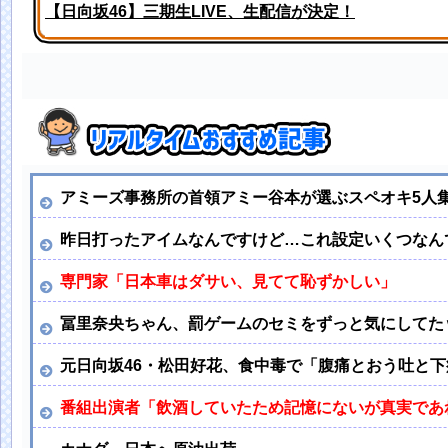
【日向坂46】三期生LIVE、生配信が決定！
【画像】見せブラ・見せパン、過去にないレベルで流行
アミーズ事務所の首領アミー谷本が選ぶスペオキ5人
昨日打ったアイムなんですけど…これ設定いくつなん
専門家「日本車はダサい、見てて恥ずかしい」
冨里奈央ちゃん、罰ゲームのセミをずっと気にしてた
元日向坂46・松田好花、食中毒で「腹痛とおう吐と
番組出演者「飲酒していたため記憶にないが真実であれ