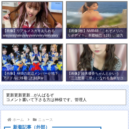
【画像】リアルメスガキあらわる
【画像9枚】NMB48「これぞメリハ
wwywwywwywwywwywwywwywwy
リボディ！」本郷柚巴（18）、迫力
wwy
バストの水着ショット公開！
【画像】AKBの底辺メンバーが地下
【画像】鈴木優香ちゃんとかいう
アイドルに移籍した結果w
『三上悠亜 二世』になれる逸材がコ
チラ
更新更新更新...がんばるぞ
コメント書いて下さる方は神様です。管理人
ホーム
ニュース
新着記事（外部）