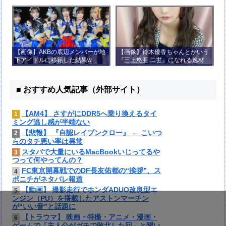
【画像】AKBの底辺メンバーが地
【画像】鈴木優香ちゃんとかいう
下アイドルに移籍した結果w
『三上悠亜 二世』になれる逸材
がコチラ
■ おすすめ人気記事（外部サイト）
【AM4】 さすがにDDR5へ乗り換えるタイ
1
ミング逃し感が半端ない
【悲報】 『自認レイブンクロー』 ← こいつ
2
らのタチ悪い率は異常
スタバで大量にいるMacBookいじってるや
3
つって何やってんの？
FC東京開幕戦でのDF長友佑都の“挨拶”、ス
4
ポニチがネタバレ報道
【動画】 撮影走行でホンダADUO改良型エ
5
ンジン（PU）を搭載したアストンマーチン
が“いい音”と話題に
【トラウマ】 映画・特撮・アニメ・漫画・
6
ゲームで「主人公がガチで敗北した回」と聞い