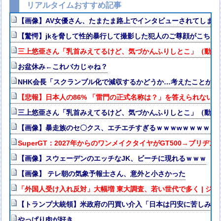
リアルタイムおすすめ記事
【画像】AV女優さん、たまたま路上でインタビューされてしまう
【驚愕】jkを脅して性的暴行して撮影した犯人のご尊顔がこちら
三上悠亜さん「乳首みえてるけど、気づかんふりしとこ」（動画
お盆休み←これバカじゃね？
NHK会長「スクランブル化で減収するかどうか…考えたことがな
【悲報】日本人の86% 「雷門の正式名称は？」を答えられないw
三上悠亜さん「乳首みえてるけど、気づかんふりしとこ」（動画
【画像】暴走族のセ〇クス、エチエチすぎるｗｗｗwｗｗｗｗｗ
SuperGT：2027年からのワンメイクタイヤがGT500→ブリヂ
【画像】スウェーデンのエッチなJK、ビーチに現れるｗｗｗ
【画像】 テレ朝の気象予報士さん、意外と小さかった
「外国人受け入れ反対」大幅増 東大調査、若い世代で多く | 
【トランプ大統領】米政府の円買い介入「日本は円安に苦しみ助
やっぱり肉が好き