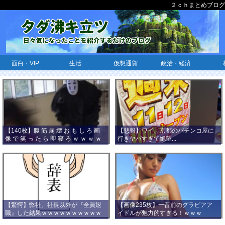
２ｃｈまとめブログ
面白・VIP
生活
仮想通貨
政治・経済
【140枚】腹 筋 崩 壊 お も し ろ 画
【悲報】ワイ、京都のパチンコ屋に
像 で 笑 っ た ら 即 寝 ろ ｗ ｗ ｗ ｗ
行きヤバすぎて絶望...
ｗ ｗ ｗ ｗ ｗ ｗ ｗ ｗ
【驚愕】弊社、社長以外が『全員退
【画像235枚】一昔前のグラビアア
職』した結果ｗｗｗｗｗｗｗｗｗｗ
イドルが魅力的すぎる！ｗｗｗ
ｗｗｗ