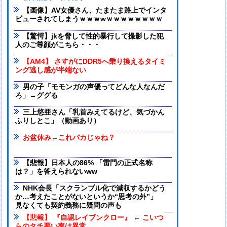
【画像】AV女優さん、たまたま路上でインタ
ビューされてしまうｗｗｗwｗｗｗｗｗｗｗｗ
【驚愕】jkを脅して性的暴行して撮影した犯
人のご尊顔がこちら・・・
【AM4】 さすがにDDR5へ乗り換えるタイミ
ング逃し感が半端ない
男の子「モモンガの声優ってどんな人なんだ
ろ」→ググる
三上悠亜さん「乳首みえてるけど、気づかん
ふりしとこ」（動画あり）
お盆休み←これバカじゃね？
【悲報】日本人の86% 「雷門の正式名称
は？」を答えられないww
NHK会長「スクランブル化で減収するかどう
か…考えたことがないというか“思考の外”」
見なくても契約義務に疑問の声も
【悲報】 『自認レイブンクロー』 ← こいつ
らのタチ悪い率は異常