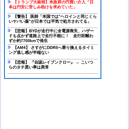
【トランプ大統領】米政府の円買い介入「日
本は円安に苦しみ助けを求めていた」
【警告】 医師「米国では”ヘロインと同じくら
いヤバい薬”が日本では平気で処方されてる」
【悲報】BYDが走行中に全電源喪失、ハザー
ドも点かず道路上で走行不能に！ 走行距離わ
ずか約7700kmで発生
【AM4】 さすがにDDR5へ乗り換えるタイミ
ング逃し感が半端ない
【悲報】 『自認レイブンクロー』 ← こいつ
らのタチ悪い率は異常