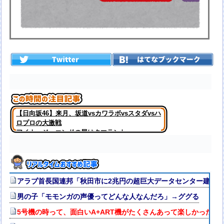
【日向坂46】来月、坂道vsカワラボvsスタダvsハ
ロプロの大激戦
アイナ・ジ・エンドの尻はタマランわ
アラブ首長国連邦「秋田市に2兆円の超巨大データセンター建て
男の子「モモンガの声優ってどんな人なんだろ」→ググる
5号機の時って、面白いA+ART機がたくさんあって楽しかったよ