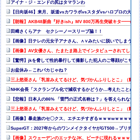
アイナ・ジ・エンドの尻はタマランわ
【日向坂46】来月、坂道vsカワラボvsスタダvsハロプロの大激
【朗報】AKB48新曲『好きish』MV 800万再生突破キタ━━(((ﾟ∀
田﨑さくらアナ セクシーノースリーブ脇！！
【画像】日テレの元女子アナさん、∧∨みたいに脱いでしまうｗ
【画像】AV女優さん、たまたま路上でインタビューされてしまう
【驚愕】jkを脅して性的暴行して撮影した犯人のご尊顔がこちら
お盆休み←これバカじゃね？
三上悠亜さん「乳首みえてるけど、気づかんふりしとこ」（動画
NHK会長「スクランブル化で減収するかどうか…考えたことがな
【悲報】日本人の86% 「雷門の正式名称は？」を答えられないw
三上悠亜さん「乳首みえてるけど、気づかんふりしとこ」（動画
【画像】暴走族のセ〇クス、エチエチすぎるｗｗｗwｗｗｗｗｗ
SuperGT：2027年からのワンメイクタイヤがGT500→ブリヂ
【画像】スウェーデンのエッチなJK、ビーチに現れるｗｗｗ