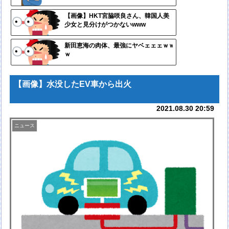
自動
【画像】HKT宮脇咲良さん、韓国人美
少女と見分けがつかないwww
更新
ツー
新田恵海の肉体、最強にヤベェェェｗｗ
ｗ
ル
【画像】水没したEV車から出火
2021.08.30 20:59
ニュース