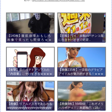
元スレ：
https://matsuri.5ch.net/test/read.cgi/morningcoffee/1630277368/
【140枚】腹 筋 崩 壊 お も し ろ
【悲報】ワイ、京都のパチンコ屋
画 像 で 笑 っ た ら 即 寝 ろ ｗ ｗ
に行きヤバすぎて絶望...
ｗ ｗ ｗ ｗ ｗ ｗ ｗ ｗ ｗ ｗ
【衝撃】昔のポテトチップスの
【画像235枚】一昔前のグラビア
『内容量』、ヤバすぎるｗｗｗｗ
アイドルが魅力的すぎる！ｗｗｗ
ｗｗｗｗ
【画像】リアルメスガキあらわる
【画像9枚】NMB48「これぞメリ
wwywwywwywwywwywwywwyw
ハリボディ！」本郷柚巴（18）、
wywwy
迫力バストの水着ショット公開！