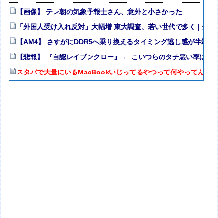
【画像】 テレ朝の気象予報士さん、意外と小さかった
「外国人受け入れ反対」大幅増 東大調査、若い世代で多く | ジ
【AM4】 さすがにDDR5へ乗り換えるタイミング逃し感が半端な
【悲報】 『自認レイブンクロー』 ← こいつらのタチ悪い率は異
スタバで大量にいるMacBookいじってるやつって何やってんの