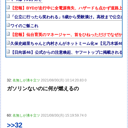
【悲報】BYDが走行中に全電源喪失、ハザードも点かず道路上で走
「公立に行ったら笑われる」5歳から受験漬け。高校まで公立の3
ワイのご飯これ
【悲報】仙台育英のマネージャー、首をひねっただけでなぜかウ
久保史緒里ちゃんと内村さんがネットミーム化ｗ【元乃木坂46】
【日向坂46】公式からの注意喚起、ヤフートップに掲載される
32:
名無しが沸キ立ツ
2021/08/30(月) 10:14:20.83 0
ガソリンないのに何が燃えるの
60:
名無しが沸キ立ツ
2021/08/30(月) 15:19:59.74 0
>>32