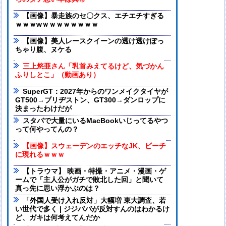
【画像】暴走族のセ〇クス、エチエチすぎる
ｗｗｗwｗｗｗｗｗｗｗｗ
【画像】美人レースクイーンの透け透けぽっ
ちゃり腹、ヌケる
三上悠亜さん「乳首みえてるけど、気づかん
ふりしとこ」（動画あり）
SuperGT：2027年からのワンメイクタイヤが
GT500→ブリヂストン、GT300→ダンロップに
決まったわけだが
スタバで大量にいるMacBookいじってるやつ
って何やってんの？
【画像】スウェーデンのエッチなJK、ビーチ
に現れるｗｗｗ
【トラウマ】 映画・特撮・アニメ・漫画・ゲ
ームで「主人公がガチで敗北した回」と聞いて
真っ先に思い浮かぶのは？
「外国人受け入れ反対」大幅増 東大調査、若
い世代で多く | ジジババが反対すんのはわかるけ
ど、ガキは何考えてんだか