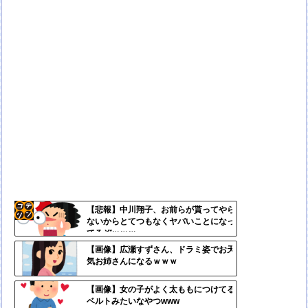
【悲報】中川翔子、お前らが貰ってやら
ないからとてつもなくヤバいことになっ
コテ
てるぞｗｗｗ
リン
【画像】広瀬すずさん、ドラミ姿でお天
気お姉さんになるｗｗｗ
- 固
定リ
【画像】女の子がよく太ももにつけてる
ベルトみたいなやつwww
ンク