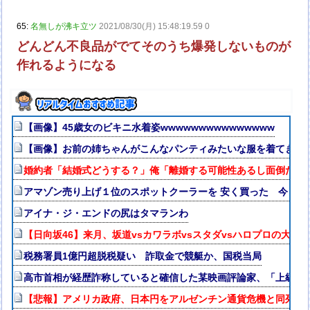
65:
名無しが沸キ立ツ
2021/08/30(月) 15:48:19.59 0
どんどん不良品がでてそのうち爆発しないものが
作れるようになる
【画像】45歳女のビキニ水着姿wwwwwwwwwwwwwww
【画像】お前の姉ちゃんがこんなパンティみたいな服を着てきた
婚約者「結婚式どうする？」俺「離婚する可能性あるし面倒だし
アマゾン売り上げ１位のスポットクーラーを 安く買った 今日設
アイナ・ジ・エンドの尻はタマランわ
【日向坂46】来月、坂道vsカワラボvsスタダvsハロプロの大激
税務署員1億円超脱税疑い 詐取金で競艇か、国税当局
高市首相が経歴詐称していると確信した某映画評論家、「上級公
【悲報】アメリカ政府、日本円をアルゼンチン通貨危機と同列扱