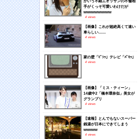
かいう不細工オッサンの不倫相
手がくっそ可愛いわけだが
wwwwwwwwww
4 views
【画像】これが超絶高くて速い
車らしい……
4 views
家の壁「ﾋﾟｼｯ」テレビ「ﾊﾟｷｯ」
4 views
【画像】「ミス・ティーン」
14歳中2「橋本環奈似」美女が
グランプリ
4 views
【速報】とんでもないスーパー
銭湯が日本にできてしまう
wwwww
4 views