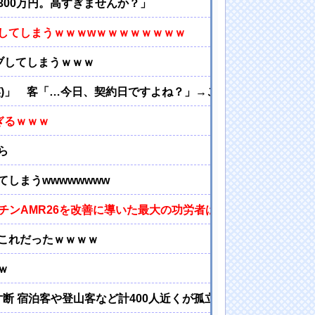
00万円。高すぎませんか？」
してしまうｗｗｗwｗｗｗｗｗｗｗｗ
ブしてしまうｗｗｗ
)」 客「…今日、契約日ですよね？」→こうなるwww
ぎるｗｗｗ
ら
しまうwwwwwwww
マーチンAMR26を改善に導いた最大の功労者はカルディレ
これだったｗｗｗｗ
ｗ
寸断 宿泊客や登山客など計400人近くが孤立か 土石流で橋が流