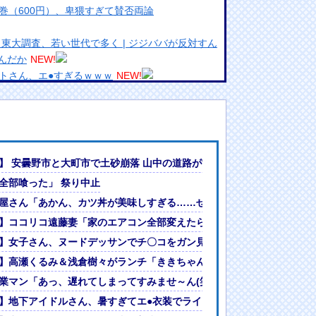
巻（600円）、卑猥すぎて賛否両論
東大調査、若い世代で多く | ジジババが反対すん
んだか
NEW!
トさん、エ●すぎるｗｗｗ
NEW!
引で大暴騰
めるからな。ラーメン屋は酒がなくて食う事しか
ランプリ・榎本彩乃、グラビア披露！透明感が凄
】 安曇野市と大町市で土砂崩落 山中の道路が寸断 宿泊客や登山客など
んでない」と実況しながら被災地へ向かう有名ア
全部喰った」 祭り中止
最新の状況をいち早く伝えることは報道機関として
屋さん「あかん、カツ丼が美味しすぎる……せや！」
には大きな意義がある」
女ｗｗｗ
】ココリコ遠藤妻「家のエアコン全部変えたら300万円。高すぎません
?」論争
】女子さん、ヌードデッサンでチ〇コをガン見してしまうｗｗｗwｗｗ
人間って割とガチめに差別されるよな・・・
エ●いな
】高瀬くるみ＆浅倉樹々がランチ「ききちゃんって呼んで？今日から友
激戦
業マン「あっ、遅れてしまってすみませ～ん(笑)」 客「…今日、契約
。高すぎませんか？」
】地下アイドルさん、暑すぎてエ●衣装でライブしてしまうｗｗｗ