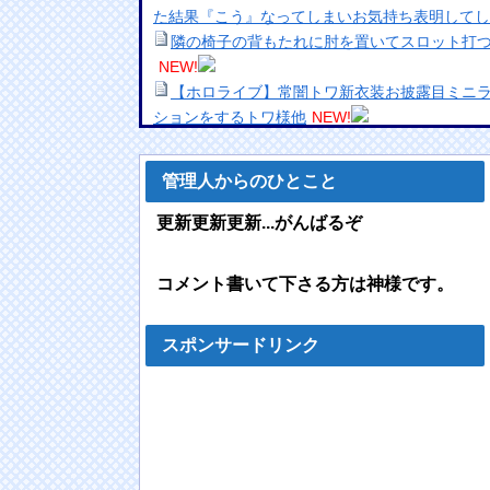
た結果『こう』なってしまいお気持ち表明してし
隣の椅子の背もたれに肘を置いてスロット打
NEW!
【ホロライブ】常闇トワ新衣装お披露目ミニ
ションをするトワ様他
NEW!
【悲報】NISA大暴落 一晩でマイナス20万
【動画】昔のドラマのレ◯プシーン、今見る
管理人からのひとこと
NEW!
【画像】佳子さま、ボディラインがHすぎる…
更新更新更新...がんばるぞ
【注意】有識者「夜にコーヒー飲むの眠れな
【画像】磯山さやか(40)、乳の位置に乳輪のよ
コメント書いて下さる方は神様です。
【悲報】ディズニーのおいなり巻（600円）
wwwwwwwwwwww
NEW!
【動画】高速道路をバックしていた車に後続車
スポンサードリンク
傷。
NEW!
【都道府県】各地方を代表するお土産、つい
【画像】ティファ・ロックハートさん、エ●す
西尾桃アナ セクシーノースリーブ脇！！
NE
【動画】DJI Neo2で釣りの自撮りをしようと