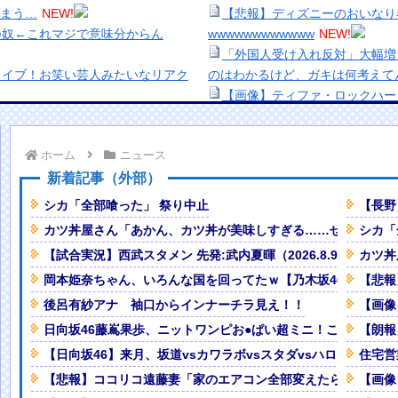
まう…
NEW!
【悲報】ディズニーのおいなり
つ奴←これマジで意味分からん
wwwwwwwwwwww
NEW!
「外国人受け入れ反対」大幅増 
ライブ！お笑い芸人みたいなリアク
のはわかるけど、ガキは何考えて
【画像】ティファ・ロックハー
円も吹き飛んだもよう
NEW!
【緊急】キオクシア、時間外取
とアウトすぎるｗｗｗｗｗｗｗｗｗ
【生き残り術】町中華は酒が飲
ホーム
ニュース
出来ないし。
NEW!
美少女図鑑AWARD2026グ
新着記事（外部）
くなるぞ」←これ・・・・
NEW!
い！！
シカ「全部喰った」 祭り中止
【長野
うなものがwww
NEW!
熊本地震、「九州自動車道は混
カツ丼屋さん「あかん、カツ丼が美味しすぎる……せや！」
シカ「
、卑猥すぎて賛否両論
ナなどに批判殺到 全国紙記者「
【試合実況】西武スタメン 先発:武内夏暉（2026.8.9）
カツ丼
の責務」「情報を取り上げること
が追突して家族4人が死亡、3人重
【画像】顔100点、体30点の
岡本姫奈ちゃん、いろんな国を回ってたｗ【乃木坂46】
【悲報
「洋画に日本版主題歌は必要か
後呂有紗アナ 袖口からインナーチラ見え！！
【画像
に決まるｗｗｗ
NEW!
【悲報】職場で無能判定された
日向坂46藤嶌果歩、ニットワンピお●ぱい超ミニ！これAVより
【朗報
ぎるｗｗｗ
NEW!
【日向坂46】来月、坂道vsカワラボvsスタダvsハロプロの大
住宅営
W!
【悲報】ココリコ遠藤妻「家のエアコン全部変えたら300万円
【画像
した男の悲劇（ノ∇`）
NEW!