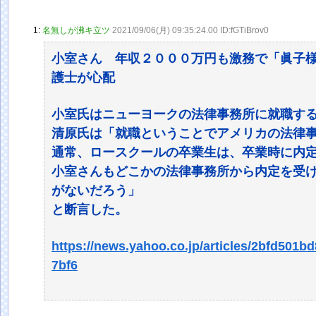
1:
名無しが沸キ立ツ
2021/09/06(月) 09:35:24.00 ID:fGTiBrov0
小室さん 年収２０００万円も激務で「眞子
護士が心配
小室氏はニューヨークの法律事務所に就職す
清原氏は「就職ということでアメリカの法律
通常、ロースクールの卒業生は、卒業時に内
小室さんもどこかの法律事務所から内定を受
がないだろう」
と断言した。
https://news.yahoo.co.jp/articles/2bfd50
7bf6