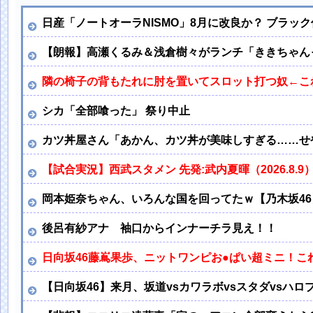
日産「ノートオーラNISMO」8月に改良か？ ブラッ
【朗報】高瀬くるみ＆浅倉樹々がランチ「ききちゃん
隣の椅子の背もたれに肘を置いてスロット打つ奴←こ
シカ「全部喰った」 祭り中止
カツ丼屋さん「あかん、カツ丼が美味しすぎる……せ
【試合実況】西武スタメン 先発:武内夏暉（2026.8.9
岡本姫奈ちゃん、いろんな国を回ってたｗ【乃木坂46
後呂有紗アナ 袖口からインナーチラ見え！！
日向坂46藤嶌果歩、ニットワンピお●ぱい超ミニ！こ
【日向坂46】来月、坂道vsカワラボvsスタダvsハロ