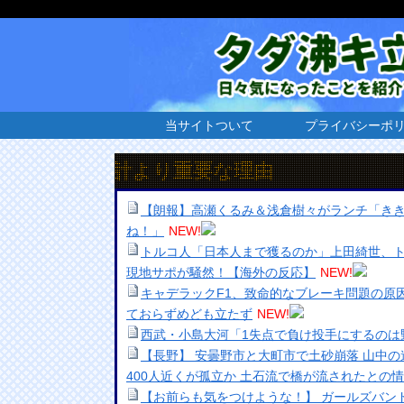
当サイトついて
プライバシーポ
雇用統計より重要な理由
【朗報】高瀬くるみ＆浅倉樹々がランチ「き
ね！」
NEW!
トルコ人「日本人まで獲るのか」上田綺世、
現地サポが騒然！【海外の反応】
NEW!
キャデラックF1、致命的なブレーキ問題の原
ておらずめども立たず
NEW!
西武・小島大河「1失点で負け投手にするのは
【長野】 安曇野市と大町市で土砂崩落 山中の
400人近くが孤立か 土石流で橋が流されたとの
【お前らも気をつけような！】 ガールズバン