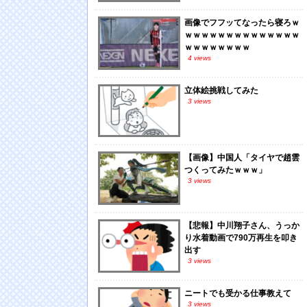
画像でフフッてなったら寝ろｗ
ｗｗｗｗｗｗｗｗｗｗｗｗｗｗ
ｗｗｗｗｗｗｗｗ
4 views
立体絵挑戦してみた
3 views
【画像】中国人「タイヤで趙雲
つくってみたｗｗｗ」
3 views
【悲報】中川翔子さん、うっか
り水着動画で790万再生を叩き
出す
3 views
ニートでも受かる仕事教えて
3 views