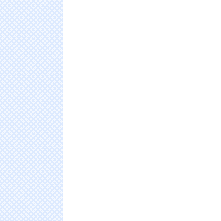
海外「日本人はなんて気高いんだ！」 英高級
姿に世界が衝撃
NEW!
托卵クエスト ～そして繁殖へ…～ その１
【画像】アキバに痴女集団襲来ｗｗｗｗｗｗ
ｗｗｗｗｗｗｗｗｗｗｗｗｗｗｗｗｗｗ
NEW!
イメージDVD界にブレイク確定の超大型新人が
黒川結、顔もカラダも演技もIVファンから絶賛
像まとめ！！
NEW!
日本人の人口が42年ぶり1億2千万人割れ…91万
ドイツ人男性がランニングシューズで富士登山
Powered by livedoor 相互RSS