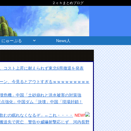
２ｃｈまとめブログ
にゅーぷる
News人
、コスト上昇に耐えられず東北6県撤退を発表
ーン、今見るとアウトすぎるｗｗｗｗｗｗｗｗｗ
壊危機」中国「土砂崩れと洪水被害の対策強
を重点強化」中国ダム「決壊」中国「現場封鎖！
飲むの眠れなくなるぞ」←これ・・・・
NEW!
搬送先で死亡 警告や威嚇射撃応じず 河内長野