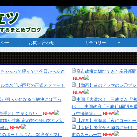
リシー
お問い合わせ
カテゴリー
きちゃんって呼んで？今日から友達
高市政権に媚びてきた産経新聞
NEW!
トルコ名門が巨額の正式オファー！
【動画】昔のドラマのレ◯プシ
NEW!
因が明らかになるも解決には至っ
中国「大洪水！」三峡ダム「決
化！」中国政府「三峡ﾀﾞﾑ周辺
野手として良くない」
NEW!
（空撮削除」→
NEW!
道路が寸断 宿泊客や登山客など計
【注意】有識者「夜にコーヒー
情報も
NEW!
【大阪】警官が刃物男に発砲、
ドのボーカルさん、客席ダイブし
市のスーパー前
NEW!