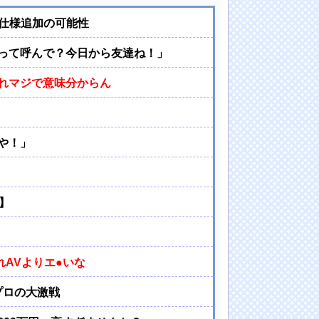
ク仕様追加の可能性
って呼んで？今日から友達ね！」
れマジで意味分からん
や！」
）
】
れAVよりエ●いな
プロの大激戦