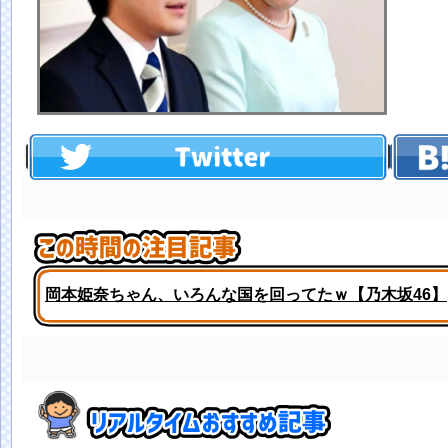
岡本姫奈ちゃん、いろんな国を回ってたｗ【乃木坂46】
【試合実況】西武スタメン 先発:武内夏暉（2026.8.9）