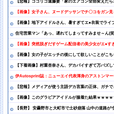
【悲報】ココリコ遠藤妻「家のエアコン全部変えたら3
【画像】女子さん、ヌードデッサンでチ〇コをガン見
【画像】地下アイドルさん、暑すぎてエ●衣装でライ
住宅営業マン「あっ、遅れてしまってすみませ～ん(笑
【画像】突然脱ぎだすゲーム配信者の美少女がエ●す
【画像】女の子がエッチの後にして欲しいことがこち
【下着画像】村重杏奈さん、デカパイすぎて万バズして
伊Autosprint誌：ニューエイ代表渾身のアストン
【悲報】メディアが使う主語デカ言葉の正体、ガチで
【画像】このグラビアアイドルが服着た結果ｗｗｗｗ
【長野】 安曇野市と大町市で土砂崩落 山中の道路が