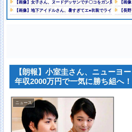
紙も驚愕した極限の中の日本人の
【画像】女子さん、ヌードデッサンでチ〇コをガン見してしま
【画像
Powered by livedoor 相互RSS
【画像】地下アイドルさん、暑すぎてエ●衣装でライブしてし
【長野
０７
NEW!
ｗｗｗｗｗｗｗｗｗｗｗｗｗｗｗｗ
爆誕するwwwww黒髪清純乙女・
の嵐！！処女作「初結」の動画＆画
人減の1億1973万人
 「足をくじいて動けない」
【朗報】小室圭さん、ニューヨー
年収2000万円で一気に勝ち組へ！
ニュース