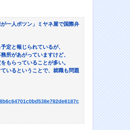
様が一人ポツン」ミヤネ屋で国際弁
る予定と報じられているが、
事務所があがっていますけど、
定をもらっていることが多い。
けているということで、就職も問題
1bd8b6c64701c0bd538e782de6187c