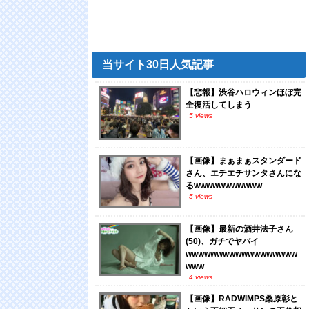
当サイト30日人気記事
【悲報】渋谷ハロウィンほぼ完
全復活してしまう
5 views
【画像】まぁまぁスタンダード
さん、エチエチサンタさんにな
るwwwwwwwwwww
5 views
【画像】最新の酒井法子さん
(50)、ガチでヤバイ
wwwwwwwwwwwwwwwwww
www
4 views
【画像】RADWIMPS桑原彰と