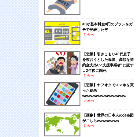
auが基本料金0円のプランをガ
チで発表したぞ
3 views
【悲報】引きこもり40代息子
を救おうとした母親、高額な契
約金支払い“支援事業者”に託す
→2年後に餓死
3 views
【悲報】ヤフオクでスマホを買
った結果
wwwwwwwwwwwwwwww
3 views
【画像】世界の日本人の分布図
がこちらwwwwwwww
3 views