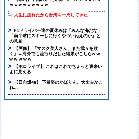
ｗｗｗｗｗｗｗｗｗ
人生に疲れたから台湾を一周してきた
F1ドライバー達の夏休みは「みんな海だな」
「南半球にスキーしに行くやついねえのか」と
の意見
【画像】 「マスク美人さん、また我々を欺
く」←海外でも流行りだした結果がこちらw w
w w w w w
【ホロライブ】 これはこれでちょっと裏来い
よに見える
【日向坂46】 下着姿のかほりん、大丈夫かこ
れ…