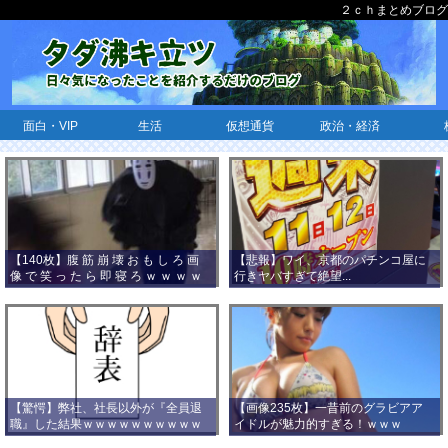
２ｃｈまとめブログ
面白・VIP
生活
仮想通貨
政治・経済
【140枚】腹 筋 崩 壊 お も し ろ 画
【悲報】ワイ、京都のパチンコ屋に
像 で 笑 っ た ら 即 寝 ろ ｗ ｗ ｗ ｗ
行きヤバすぎて絶望...
ｗ ｗ ｗ ｗ ｗ ｗ ｗ ｗ
【驚愕】弊社、社長以外が『全員退
【画像235枚】一昔前のグラビアア
職』した結果ｗｗｗｗｗｗｗｗｗｗ
イドルが魅力的すぎる！ｗｗｗ
ｗｗｗ