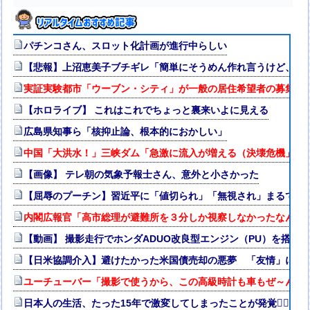
パチンコさん、スロット化計画が進行中らしい
【悲報】上沼恵美子ブチギレ「簡単にそうめん作れ言うけど、そ
実証実験都市「ウーブン・シティ」が一般の居住希望者の募集開始
【ホロライブ】 これはこれでちょっと裏来いよに見える
広島県知事ら「核抑止論、根本的におかしい」
中国「大洪水！」三峡ダム「急激に流入が増える（決壊危機」中
【画像】 テレ朝の気象予報士さん、意外と小さかった
【屈辱のプーチン】習近平に「値切られ」「無視され」まるで主
内閣広報官「高市総理が避難所を３分しか視察しなかったなんてデ
【動画】 撮影走行でホンダADUO改良型エンジン（PU）を搭載
【日米協調介入】避けたかった米国債売却の悪夢 「友情」に透
ユーチューバー「撮影で使うから、この高級時計も車もぜ～んぶ
日本人の生活、たった15年で激変してしまったことが発覚🤦‍♂