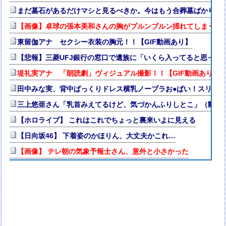
まだ墓石があるだけマシと見るべきか。今はもう合葬墓ばかり
【画像】卓球の張本美和さんの胸がブルンブルン揺れてしまう ※g
東留伽アナ セクシー衣装の胸元！！【GIF動画あり】
【悲報】三菱UFJ銀行の窓口で遺族に「いくら入ってると思って
堤礼実アナ 「朗読劇」ヴィジュアル撮影！！【GIF動画あり】
田中みな実、背中ぱっくりドレス横乳ノーブラお●ぱい！スリッ
三上悠亜さん「乳首みえてるけど、気づかんふりしとこ」（動画
【ホロライブ】 これはこれでちょっと裏来いよに見える
【日向坂46】 下着姿のかほりん、大丈夫かこれ…
【画像】 テレ朝の気象予報士さん、意外と小さかった