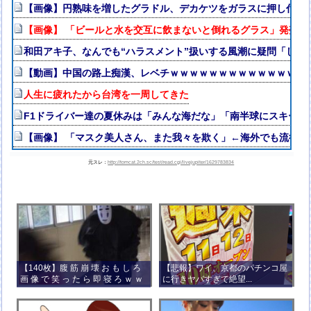
【画像】円熟味を増したグラドル、デカケツをガラスに押し付け悩
【画像】 「ビールと水を交互に飲まないと倒れるグラス」発売
和田アキ子、なんでも“ハラスメント”扱いする風潮に疑問「しゃ
【動画】中国の路上痴漢、レベチｗｗｗｗｗｗｗｗｗｗｗｗｗｗ
人生に疲れたから台湾を一周してきた
F1ドライバー達の夏休みは「みんな海だな」「南半球にスキーし
【画像】 「マスク美人さん、また我々を欺く」←海外でも流行りだした
元スレ：
http://tomcat.2ch.sc/test/read.cgi/livejupiter/1629783834
【140枚】腹 筋 崩 壊 お も し ろ
【悲報】ワイ、京都のパチンコ屋
画 像 で 笑 っ た ら 即 寝 ろ ｗ ｗ
に行きヤバすぎて絶望...
ｗ ｗ ｗ ｗ ｗ ｗ ｗ ｗ ｗ ｗ