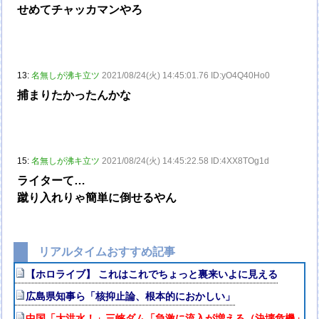
せめてチャッカマンやろ
13:
名無しが沸キ立ツ
2021/08/24(火) 14:45:01.76 ID:yO4Q40Ho0
捕まりたかったんかな
15:
名無しが沸キ立ツ
2021/08/24(火) 14:45:22.58 ID:4XX8TOg1d
ライターて…
蹴り入れりゃ簡単に倒せるやん
リアルタイムおすすめ記事
【ホロライブ】 これはこれでちょっと裏来いよに見える
広島県知事ら「核抑止論、根本的におかしい」
中国「大洪水！」三峡ダム「急激に流入が増える（決壊危機」中