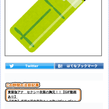
東留伽アナ セクシー衣装の胸元！！【GIF動画
あり】
【画像】卓球の張本美和さんの胸がブルンブルン
揺れてしまう ※gifあり