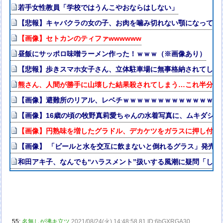
若手女性教員「学校ではうんこやおならはしない」
【悲報】キャバクラの女の子、お肉を噛み切れない顎になってし
【画像】セトカンのティファwwwwww
昼飯にサッポロ味噌ラーメン作った！ｗｗｗ（※画像あり）
【悲報】歩きスマホ女子さん、立体駐車場に無事格納されてしま
熊さん、人間が勝手に山壊した結果殺されてしまう…これ半分虐
【画像】避難所のリアル、レベチｗｗｗｗｗｗｗｗｗｗｗｗｗｗ
【画像】16歳の頃の牧野真莉愛ちゃんの水着写真に、ムキダシの
【画像】円熟味を増したグラドル、デカケツをガラスに押し付け悩
【画像】 「ビールと水を交互に飲まないと倒れるグラス」発売
和田アキ子、なんでも“ハラスメント”扱いする風潮に疑問「しゃ
55:
名無しが沸キ立ツ
2021/08/24(火) 14:48:58.81 ID:6bGXRGA30