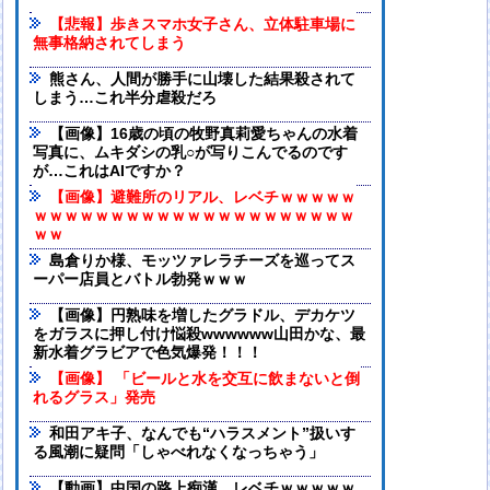
【悲報】歩きスマホ女子さん、立体駐車場に
無事格納されてしまう
熊さん、人間が勝手に山壊した結果殺されて
しまう…これ半分虐殺だろ
【画像】16歳の頃の牧野真莉愛ちゃんの水着
写真に、ムキダシの乳○が写りこんでるのです
が…これはAIですか？
【画像】避難所のリアル、レベチｗｗｗｗｗ
ｗｗｗｗｗｗｗｗｗｗｗｗｗｗｗｗｗｗｗｗｗ
ｗｗ
島倉りか様、モッツァレラチーズを巡ってス
ーパー店員とバトル勃発ｗｗｗ
【画像】円熟味を増したグラドル、デカケツ
をガラスに押し付け悩殺wwwwww山田かな、最
新水着グラビアで色気爆発！！！
【画像】 「ビールと水を交互に飲まないと倒
れるグラス」発売
和田アキ子、なんでも“ハラスメント”扱いす
る風潮に疑問「しゃべれなくなっちゃう」
【動画】中国の路上痴漢、レベチｗｗｗｗｗ