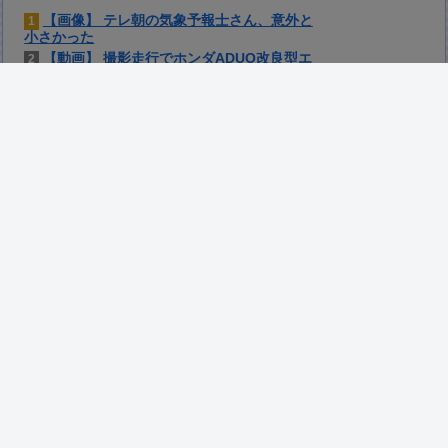
【画像】 テレ朝の気象予報士さん、意外と
1
小さかった
【動画】 撮影走行でホンダADUO改良型エ
2
ンジン（PU）を搭載したアストンマーチン
が“いい音”と話題に
人生に疲れたから台湾を一周してきた
3
外国人「理解できない」日本人ファンタジス
4
タがまだ無所属で欧州人が困惑..獲得を求める
声が続出！【海外の反応】
【画像】 「マスク美人さん、また我々を欺
5
く」←海外でも流行りだした結果がこちらw w
w w w w w
【動画】 クソガキロケット、怖すぎる…こ
6
れよく轢かずに止まれたな
【にじさんじ】 ルイス「ドパガキの時代は
7
終わり！セロトニン優位のセロガキなるわよ！
ンンンきんもちいい〜〜！！ドパドパドパ」
【雀魂】
【ホロライブ】 ねねち概要欄、小学生並み
8
の感想で草
【画像】 このボケて、破壊力ありすぎてク
9
ッソワロタｗｗｗｗｗｗｗｗｗ
宮澤エマに「国宝級の浴衣美人」の声！
10
「マイ・フィクション」イベントで魅せた透明