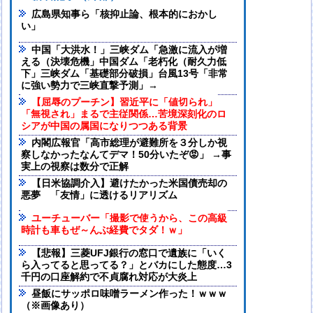
広島県知事ら「核抑止論、根本的におかし
い」
中国「大洪水！」三峡ダム「急激に流入が増
える（決壊危機」中国ダム「老朽化（耐久力低
下」三峡ダム「基礎部分破損」台風13号「非常
に強い勢力で三峡直撃予測」→
【屈辱のプーチン】習近平に「値切られ」
「無視され」まるで主従関係…苦境深刻化のロ
シアが中国の属国になりつつある背景
内閣広報官「高市総理が避難所を３分しか視
察しなかったなんてデマ！50分いたぞ😡」 →事
実上の視察は数分で正解
【日米協調介入】避けたかった米国債売却の
悪夢 「友情」に透けるリアリズム
ユーチューバー「撮影で使うから、この高級
時計も車もぜ～んぶ経費でタダ！ｗ」
【悲報】三菱UFJ銀行の窓口で遺族に「いく
ら入ってると思ってる？」とバカにした態度…3
千円の口座解約で不貞腐れ対応が大炎上
昼飯にサッポロ味噌ラーメン作った！ｗｗｗ
（※画像あり）