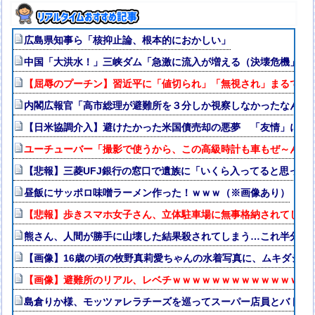
広島県知事ら「核抑止論、根本的におかしい」
中国「大洪水！」三峡ダム「急激に流入が増える（決壊危機」中
【屈辱のプーチン】習近平に「値切られ」「無視され」まるで主
内閣広報官「高市総理が避難所を３分しか視察しなかったなんてデ
【日米協調介入】避けたかった米国債売却の悪夢 「友情」に透
ユーチューバー「撮影で使うから、この高級時計も車もぜ～んぶ
【悲報】三菱UFJ銀行の窓口で遺族に「いくら入ってると思って
昼飯にサッポロ味噌ラーメン作った！ｗｗｗ（※画像あり）
【悲報】歩きスマホ女子さん、立体駐車場に無事格納されてしま
熊さん、人間が勝手に山壊した結果殺されてしまう…これ半分虐
【画像】16歳の頃の牧野真莉愛ちゃんの水着写真に、ムキダシの
【画像】避難所のリアル、レベチｗｗｗｗｗｗｗｗｗｗｗｗｗｗ
島倉りか様、モッツァレラチーズを巡ってスーパー店員とバトル