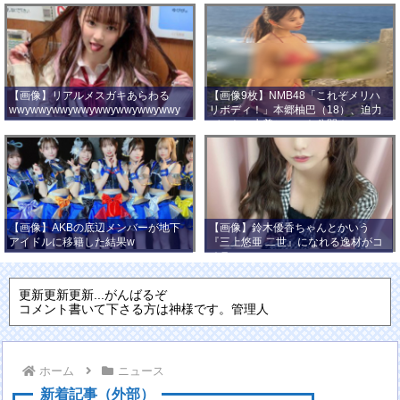
【画像】リアルメスガキあらわる
【画像9枚】NMB48「これぞメリハ
wwywwywwywwywwywwywwywwy
リボディ！」本郷柚巴（18）、迫力
wwy
バストの水着ショット公開！
【画像】AKBの底辺メンバーが地下
【画像】鈴木優香ちゃんとかいう
アイドルに移籍した結果w
『三上悠亜 二世』になれる逸材がコ
チラ
更新更新更新...がんばるぞ
コメント書いて下さる方は神様です。管理人
ホーム
ニュース
新着記事（外部）