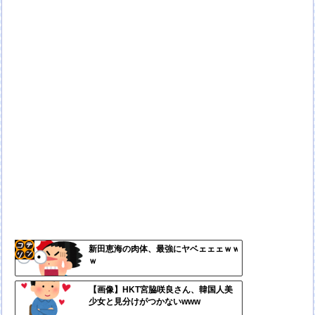
新田恵海の肉体、最強にヤベェェェｗｗ
ｗ
コテ
リン
【画像】HKT宮脇咲良さん、韓国人美
少女と見分けがつかないwww
- 固