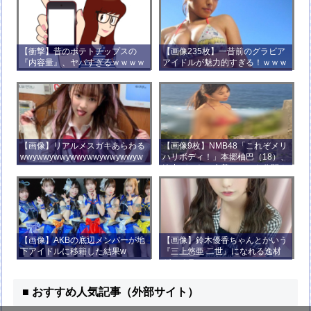
【衝撃】昔のポテトチップスの
【画像235枚】一昔前のグラビア
『内容量』、ヤバすぎるｗｗｗｗ
アイドルが魅力的すぎる！ｗｗｗ
ｗｗｗｗ
【画像】リアルメスガキあらわる
【画像9枚】NMB48「これぞメリ
wwywwywwywwywwywwywwyw
ハリボディ！」本郷柚巴（18）、
wywwy
迫力バストの水着ショット公開！
【画像】AKBの底辺メンバーが地
【画像】鈴木優香ちゃんとかいう
下アイドルに移籍した結果w
『三上悠亜 二世』になれる逸材
がコチラ
■ おすすめ人気記事（外部サイト）