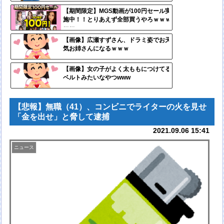
定リ
【期間限定】MGS動画が100円セール実
施中！！とりあえず全部買うやろｗｗｗ
ンク
ｗｗ
自動
【画像】広瀬すずさん、ドラミ姿でお天
気お姉さんになるｗｗｗ
更新
ツー
【画像】女の子がよく太ももにつけてる
ベルトみたいなやつwww
ル
【悲報】無職（41）、コンビニでライターの火を見せ
「金を出せ」と脅して逮捕
2021.09.06 15:41
ニュース