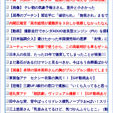
【画像】 テレ朝の気象予報士さん、意外と小さかった
【屈辱のプーチン】習近平に「値切られ」「無視され」まるで主
内閣広報官「高市総理が避難所を３分しか視察しなかったなんてデ
【動画】 撮影走行でホンダADUO改良型エンジン（PU）を搭載
【日米協調介入】避けたかった米国債売却の悪夢 「友情」に透
ユーチューバー「撮影で使うから、この高級時計も車もぜ～んぶ
日本人の生活、たった15年で激変してしまったことが発覚🤦‍♂
まだ墓石があるだけマシと見るべきか。今はもう合葬墓ばかり
【画像】卓球の張本美和さんの胸がブルンブルン揺れてしまう ※
東留伽アナ セクシー衣装の胸元！！【GIF動画あり】
【悲報】三菱UFJ銀行の窓口で遺族に「いくら入ってると思って
堤礼実アナ 「朗読劇」ヴィジュアル撮影！！【GIF動画あり】
田中みな実、背中ぱっくりドレス横乳ノーブラお●ぱい！スリッ
三上悠亜さん「乳首みえてるけど、気づかんふりしとこ」（動画