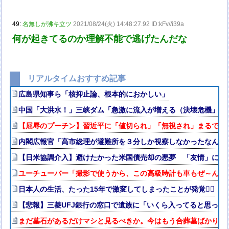
49:
名無しが沸キ立ツ
2021/08/24(火) 14:48:27.92 ID:kFv//i39a
何が起きてるのか理解不能で逃げたんだな
リアルタイムおすすめ記事
広島県知事ら「核抑止論、根本的におかしい」
中国「大洪水！」三峡ダム「急激に流入が増える（決壊危機」中
【屈辱のプーチン】習近平に「値切られ」「無視され」まるで主
内閣広報官「高市総理が避難所を３分しか視察しなかったなんてデ
【日米協調介入】避けたかった米国債売却の悪夢 「友情」に透
ユーチューバー「撮影で使うから、この高級時計も車もぜ～んぶ
日本人の生活、たった15年で激変してしまったことが発覚🤦‍♂
【悲報】三菱UFJ銀行の窓口で遺族に「いくら入ってると思って
まだ墓石があるだけマシと見るべきか。今はもう合葬墓ばかり