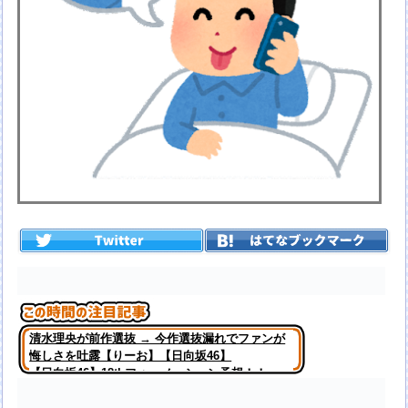
清水理央が前作選抜 → 今作選抜漏れでファンが
悔しさを吐露【りーお】【日向坂46】
【日向坂46】18thフォーメーション予想！！