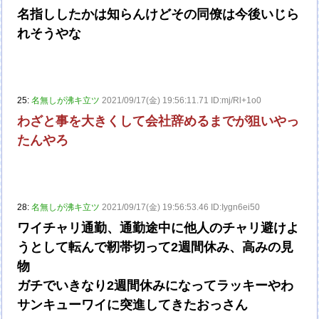
名指ししたかは知らんけどその同僚は今後いじら
れそうやな
25:
名無しが沸キ立ツ
2021/09/17(金) 19:56:11.71 ID:mj/Rl+1o0
わざと事を大きくして会社辞めるまでが狙いやっ
たんやろ
28:
名無しが沸キ立ツ
2021/09/17(金) 19:56:53.46 ID:Iygn6ei50
ワイチャリ通勤、通勤途中に他人のチャリ避けよ
うとして転んで靭帯切って2週間休み、高みの見
物
ガチでいきなり2週間休みになってラッキーやわ
サンキューワイに突進してきたおっさん