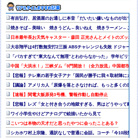
有吉弘行、居酒屋のお通しに本音「だいたい嫌いなものが出てく
焼きそば←美味い 焼きうどん←良いねえ 焼きラーメン←こい
日本最年長お天気キャスター・森田 正光さんとメイトのズッ友写
大谷翔平は4打数無安打2三振 ABSチャレンジも失敗 ドジャース8
「バカすぎて“東大なんて無理”とわからなかった」 学年ビリで
中国「大洪水！」三峡ダム「9門開放！（全力放流」中国都市「
【悲報】テレ東の若手女子アナ「国民が勝手に我々取材陣にカメ
【議論】アメリカ人「原爆を落とさなければ、もっと多くの日本
【速報】関電大飯原発3号機、警報作動し自動停止
【悲報】レズ「女と付き合うの地獄すぎる、男はどうやって耐え
ワイ小学生やけどアナログで絵描いたから見て
こいつは本物の天才だと思ったやつに会ったことある？
シカホワ村上宗隆、通訳なしで普通に会話。コーチ「今10段階で