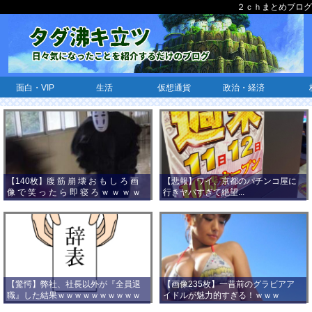
２ｃｈまとめブログ
面白・VIP
生活
仮想通貨
政治・経済
【140枚】腹 筋 崩 壊 お も し ろ 画
【悲報】ワイ、京都のパチンコ屋に
像 で 笑 っ た ら 即 寝 ろ ｗ ｗ ｗ ｗ
行きヤバすぎて絶望...
ｗ ｗ ｗ ｗ ｗ ｗ ｗ ｗ
【驚愕】弊社、社長以外が『全員退
【画像235枚】一昔前のグラビアア
職』した結果ｗｗｗｗｗｗｗｗｗｗ
イドルが魅力的すぎる！ｗｗｗ
ｗｗｗ