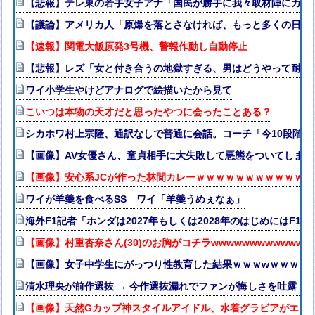
【悲報】テレ東の若手女子アナ「国民が勝手に我々取材陣にカメ
【議論】アメリカ人「原爆を落とさなければ、もっと多くの日本
【速報】関電大飯原発3号機、警報作動し自動停止
【悲報】レズ「女と付き合うの地獄すぎる、男はどうやって耐え
ワイ小学生やけどアナログで絵描いたから見て
こいつは本物の天才だと思ったやつに会ったことある？
シカホワ村上宗隆、通訳なしで普通に会話。コーチ「今10段階で
【画像】AV女優さん、童貞相手に大失敗して悪態をついてしま
【画像】安心系JCが作った林間カレーｗｗｗｗｗｗｗｗｗｗｗ
ワイが羊羮を食べるSS ワイ「羊羮うめぇなぁ」
海外F1記者「ホンダは2027年もしくは2028年のはじめにはF
【画像】村重杏奈さん(30)のお胸がコチラwwwwwwwwwwww
【画像】女子中学生にがっつり性教育した結果ｗｗｗwｗｗｗｗ
清水理央が前作選抜 → 今作選抜漏れでファンが悔しさを吐露【り
【画像】天然Gカップ神スタイルアイドル、水着グラビアがエッチ