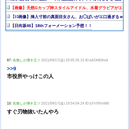
【画像】天然Gカップ神スタイルアイドル、水着グラビアがエッチ
【ｼｺ画像】挿入寸前の真面目女さん、お◯ぱいがエ口過ぎるｗｗ
【日向坂46】18thフォーメーション予想！！
87:
名無しが沸キ立ツ
2021/09/17(金) 20:05:35.15 ID:aAOr8Ghvd
>>9
市役所やっけこの人
10:
名無しが沸キ立ツ
2021/09/17(金) 19:54:04.24 ID:a7nY8VxW0
すぐ刃物抜いたんやろ