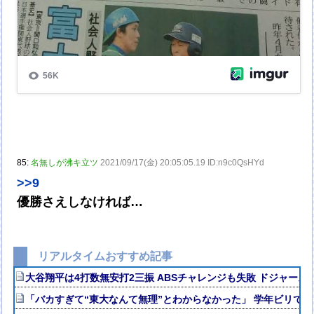
85:
名無しが沸キ立ツ
2021/09/17(金) 20:05:05.19 ID:n9c0QsHYd
>>9
優勝さえしなければ…
リアルタイムおすすめ記事
大谷翔平は4打数無安打2三振 ABSチャレンジも失敗 ドジャース8
「バカすぎて“東大なんて無理”とわからなかった」 学年ビリで