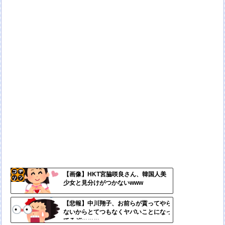
【画像】HKT宮脇咲良さん、韓国人美
少女と見分けがつかないwww
コテ
リン
【悲報】中川翔子、お前らが貰ってやら
ないからとてつもなくヤバいことになっ
- 固
てるぞｗｗｗ