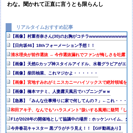
わな。聞かれて正直に言うとも限らんし
リアルタイムおすすめ記事
【画像】村重杏奈さん(30)のお胸がコチラwwwwwwwwwwww
【日向坂46】18thフォーメーション予想！！
清水理央が前作選抜 → 今作選抜漏れでファンが悔しさを吐露【り
【画像】天然Gカップ神スタイルアイドル、水着グラビアがエッチ
【画像】柴田柚菜、これマジかよ・・・・・・
【画像】宮地すみれがミニスカニーハイソックスで絶対領域を披
【画像】橋本マナミ、人妻露天風呂でハプニングｗｗ
【急募】「みんな仕事帰りに家で何してんの？」←これ・・・・
和田アキ子、なんでも“ハラスメント”扱いする風潮に疑問「しゃ
F1が2028年の開催地として協議中の場所：ホッケンハイム、
今井春花キャスター 黒ブラがチラ見え！！【GIF動画あり】