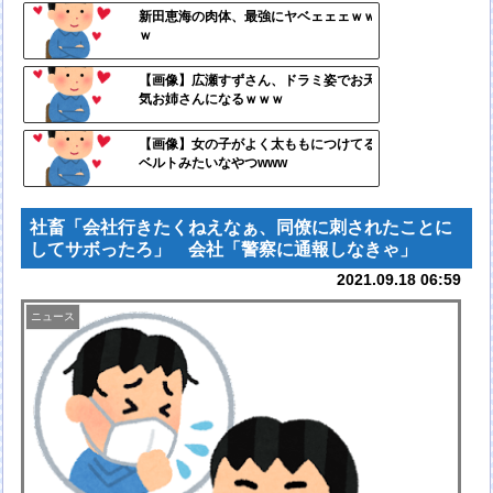
定リ
新田恵海の肉体、最強にヤベェェェｗｗ
ｗ
ンク
自動
【画像】広瀬すずさん、ドラミ姿でお天
気お姉さんになるｗｗｗ
更新
ツー
【画像】女の子がよく太ももにつけてる
ベルトみたいなやつwww
ル
社畜「会社行きたくねえなぁ、同僚に刺されたことに
してサボったろ」 会社「警察に通報しなきゃ」
2021.09.18 06:59
ニュース