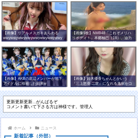
【画像】リアルメスガキあらわる
【画像9枚】NMB48「これぞメリハ
wwywwywwywwywwywwywwywwy
リボディ！」本郷柚巴（18）、迫力
wwy
バストの水着ショット公開！
【画像】AKBの底辺メンバーが地下
【画像】鈴木優香ちゃんとかいう
アイドルに移籍した結果w
『三上悠亜 二世』になれる逸材がコ
チラ
更新更新更新...がんばるぞ
コメント書いて下さる方は神様です。管理人
ホーム
ニュース
新着記事（外部）