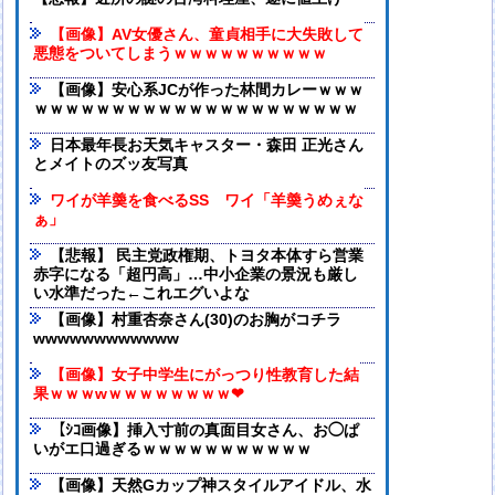
【画像】AV女優さん、童貞相手に大失敗して
悪態をついてしまうｗｗｗｗｗｗｗｗｗｗ
【画像】安心系JCが作った林間カレーｗｗｗ
ｗｗｗｗｗｗｗｗｗｗｗｗｗｗｗｗｗｗｗｗｗ
日本最年長お天気キャスター・森田 正光さん
とメイトのズッ友写真
ワイが羊羮を食べるSS ワイ「羊羮うめぇな
ぁ」
【悲報】 民主党政権期、トヨタ本体すら営業
赤字になる「超円高」…中小企業の景況も厳し
い水準だった←これエグいよな
【画像】村重杏奈さん(30)のお胸がコチラ
wwwwwwwwwwww
【画像】女子中学生にがっつり性教育した結
果ｗｗｗwｗｗｗｗｗｗｗｗ❤
【ｼｺ画像】挿入寸前の真面目女さん、お◯ぱ
いがエ口過ぎるｗｗｗｗｗｗｗｗｗｗｗ
【画像】天然Gカップ神スタイルアイドル、水