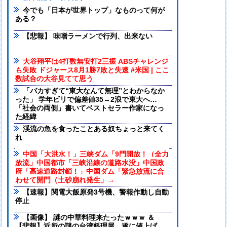
今でも「日本が世界トップ」なものって何が
ある？
【悲報】 味噌ラーメンで行列、出来ない
大谷翔平は4打数無安打2三振 ABSチャレンジ
も失敗 ドジャース8月1勝7敗と失速 #米国 | ここ
数試合の大谷見てて思う
「バカすぎて“東大なんて無理”とわからなか
った」 学年ビリで偏差値35→2浪で東大へ…
「社会の両側」書いてベストセラー作家になっ
た経緯
渓流の魚を食ったことある奴ちょっと来てく
れ
中国「大洪水！」三峡ダム「9門開放！（全力
放流」中国都市「三峡沿線の道路水没」中国政
府「高速道路封鎖！」中国ダム「緊急放流に合
わせて開門（土砂崩れ発生」→
【速報】関電大飯原発3号機、警報作動し自動
停止
【画像】 謎の中華料理来たったｗｗｗ ＆
【悲報】近所の謎の台湾料理屋、遂に値上げ