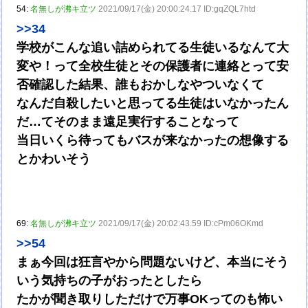
54:
名無しが沸キ立ツ
2021/09/17(金) 20:00:24.17 ID:gqZQL7htd
>>34
学校がこんな追い詰められてる生徒いるなんて大
変や！って全校生徒とその保護者に連絡とって安
否確認した結果、誰もおかしなやついなくて
なんだ自殺したいと思ってる生徒はいなかったん
だ…てそのまま遠足実行することなって
当日いくら待ってもバスが来なかったの想像する
とかわいそう
69:
名無しが沸キ立ツ
2021/09/17(金) 20:02:43.59 ID:cPm06OKmd
>>54
まぁ今回は狂言やから問題ないけど、本当にそう
いう気持ちの子がおったとしたら
たかが聞き取りしただけで万事OKってのも怖い