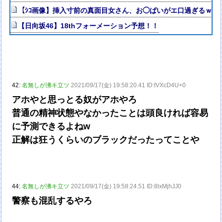
【ｼｺ画像】挿入寸前の真面目女さん、お◯ぱいがエ口過ぎるｗｗ
【日向坂46】18thフォーメーション予想！！
42:
名無しが沸キ立ツ
2021/09/17(金) 19:58:20.41 ID:tVXcD4U+0
アホやと思っとる奴がアホやろ
普通の精神状態やなかったことは頭良ければ容易
に予測できるよねw
正解は狂うくらいのブラックだったってことや
44:
名無しが沸キ立ツ
2021/09/17(金) 19:58:24.51 ID:8lxMjhJJ0
警察も混乱するやろ