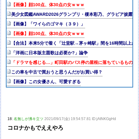
【画像】顔100点、体30点の女ｗｗｗ
美少女図鑑AWARD2026グランプリ・榎本彩乃、グラビア披露
【画像】「ワイらのゴマキ（３９）」
【画像】顔100点、体30点の女ｗｗｗ
【合法】本来5分で着く「辻堂駅→茅ヶ崎駅」間を16時間以上か
「洋画に日本版主題歌は必要か?」論争
「ドラマを感じる…」町田駅のバス停の屋根に落ちているものが“
この車を中古で買おうと思うんだがお買い得？
【画像】この女優さん、可愛すぎる
18:
名無しが沸キ立ツ
2021/09/17(金) 19:54:57.81 ID:jAtNKGgHd
コロナかもでええやろ