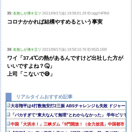
35:
名無しが沸キ立ツ
2021/09/17(金) 19:58:01.29 ID:uggY4Ffh0
コロナかかれば結構やすめるという事実
39:
名無しが沸キ立ツ
2021/09/17(金) 19:58:10.76 ID:IISZL16I0
ワイ「37.4℃の熱があるんですけど出社した方が
いいですよね？🤒」
上司「こないで😅」
リアルタイムおすすめ記事
大谷翔平は4打数無安打2三振 ABSチャレンジも失敗 ドジャース8
「バカすぎて“東大なんて無理”とわからなかった」 学年ビリで
中国「大洪水！」三峡ダム「9門開放！（全力放流」中国都市「