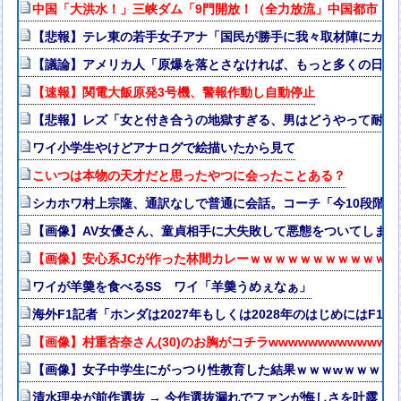
中国「大洪水！」三峡ダム「9門開放！（全力放流」中国都市「
【悲報】テレ東の若手女子アナ「国民が勝手に我々取材陣にカメ
【議論】アメリカ人「原爆を落とさなければ、もっと多くの日本
【速報】関電大飯原発3号機、警報作動し自動停止
【悲報】レズ「女と付き合うの地獄すぎる、男はどうやって耐え
ワイ小学生やけどアナログで絵描いたから見て
こいつは本物の天才だと思ったやつに会ったことある？
シカホワ村上宗隆、通訳なしで普通に会話。コーチ「今10段階で
【画像】AV女優さん、童貞相手に大失敗して悪態をついてしま
【画像】安心系JCが作った林間カレーｗｗｗｗｗｗｗｗｗｗｗ
ワイが羊羮を食べるSS ワイ「羊羮うめぇなぁ」
海外F1記者「ホンダは2027年もしくは2028年のはじめにはF
【画像】村重杏奈さん(30)のお胸がコチラwwwwwwwwwwww
【画像】女子中学生にがっつり性教育した結果ｗｗｗwｗｗｗｗ
清水理央が前作選抜 → 今作選抜漏れでファンが悔しさを吐露【り