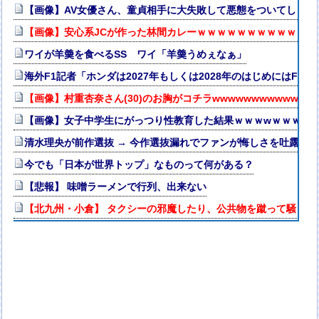
【画像】AV女優さん、童貞相手に大失敗して悪態をついてしまう
【画像】安心系JCが作った林間カレーｗｗｗｗｗｗｗｗｗｗｗｗ
ワイが羊羮を食べるSS ワイ「羊羮うめぇなぁ」
海外F1記者「ホンダは2027年もしくは2028年のはじめにはF1
【画像】村重杏奈さん(30)のお胸がコチラwwwwwwwwwwww
【画像】女子中学生にがっつり性教育した結果ｗｗｗwｗｗｗｗ
清水理央が前作選抜 → 今作選抜漏れでファンが悔しさを吐露【り
今でも「日本が世界トップ」なものって何がある？
【悲報】 味噌ラーメンで行列、出来ない
【北九州・小倉】 タクシーの邪魔したり、公共物を蹴って騒ぐ酒