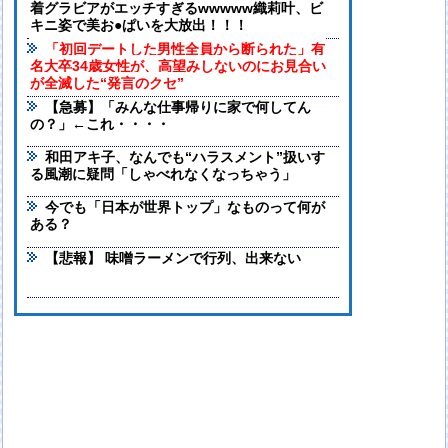
着グラビアがエッチすぎるwwwww織莉叶、ビ
キニ姿で美お●ぱいを大放出！！！
「初回デートした男性全員から断られた」有
名大卒34歳女性が、高望みしないのにお見合い
が全滅した“発言のクセ”
【急募】「みんな仕事帰りに家で何してん
の？」←これ・・・・
和田アキ子、なんでも“ハラスメント”扱いす
る風潮に疑問「しゃべれなくなっちゃう」
今でも「日本が世界トップ」なものって何が
ある？
【悲報】 味噌ラーメンで行列、出来ない