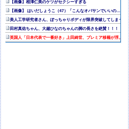
【画像】相澤仁美のケツがセクシーすぎる
【画像】 はいだしょうこ（47）「こんなオバサンでいいの…？」
美人工学研究者さん、ぽっちゃりボディが限界突破してしまう
田村真佑ちゃん、大越ひなのちゃんの脚の長さを絶賛！！！【乃木
英国人「日本代表で一番好き」上田綺世、プレミア移籍が浮上！