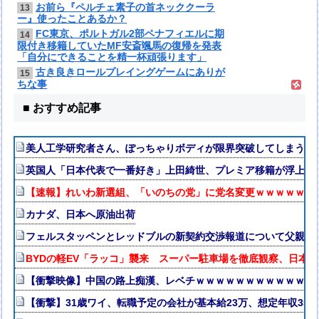
お前ら『ペルチェ素子の首ネッククーラ
13
ー』使ったことあるか？
FC東京、ポルトガル2部ペナフィエルに期
14
限付き移籍していたMF安斎颯馬の復帰を発表
「自分にできることを精一杯頑張ります」
古き良きロールプレイングゲームにありが
15
ちな事
■ おすすめ記事
美人工学研究者さん、ぽっちゃりボディが限界突破してしまう
英国人「日本代表で一番好き」上田綺世、プレミア移籍が浮上！
【速報】れいわ新選組、「いのちの党」に党名変更ｗｗｗｗｗｗ
カナダ、日本へ原油出荷
フェルスタッペンとレッドブルの新契約交渉報道について父親ヨ
BYDの軽EV「ラッコ」襲来 スーパー駐車場を徹底観察、日本
【衝撃映像】中国の路上痴漢、レベチｗｗｗｗｗｗｗｗｗｗｗｗ
【衝撃】31歳ワイ、転職予定の会社が基本給23万、想定年収35