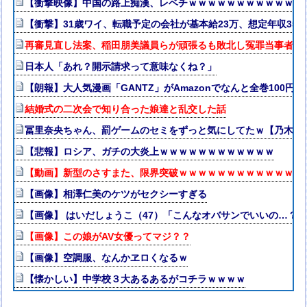
【衝撃映像】中国の路上痴漢、レベチｗｗｗｗｗｗｗｗｗｗｗｗ
【衝撃】31歳ワイ、転職予定の会社が基本給23万、想定年収35
再審見直し法案、稲田朋美議員らが頑張るも敗北し冤罪当事者が
日本人「あれ？開示請求って意味なくね？」
【朗報】大人気漫画「GANTZ」がAmazonでなんと全巻100円
結婚式の二次会で知り合った娘達と乱交した話
冨里奈央ちゃん、罰ゲームのセミをずっと気にしてたｗ【乃木坂4
【悲報】ロシア、ガチの大炎上ｗｗｗｗｗｗｗｗｗｗｗｗ
【動画】新型のさすまた、限界突破ｗｗｗｗｗｗｗｗｗｗｗｗｗ
【画像】相澤仁美のケツがセクシーすぎる
【画像】 はいだしょうこ（47）「こんなオバサンでいいの…？
【画像】この娘がAV女優ってマジ？？
【画像】空調服、なんかヱロくなるｗ
【懐かしい】中学校３大あるあるがコチラｗｗｗｗ