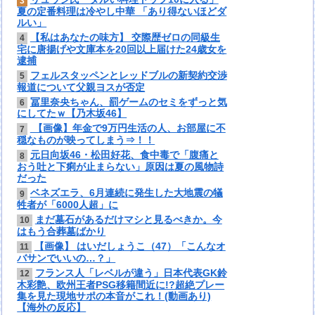
リュウジ氏「ダルい料理トップ10に入る」
3
夏の定番料理は冷やし中華 「あり得ないほどダ
ルい」
【私はあなたの味方】 交際歴ゼロの同級生
4
宅に唐揚げや文庫本を20回以上届けた24歳女を
逮捕
フェルスタッペンとレッドブルの新契約交渉
5
報道について父親ヨスが否定
冨里奈央ちゃん、罰ゲームのセミをずっと気
6
にしてたｗ【乃木坂46】
【画像】年金で9万円生活の人、お部屋に不
7
穏なものが映ってしまう⇒！！
元日向坂46・松田好花、食中毒で「腹痛と
8
おう吐と下痢が止まらない」原因は夏の風物詩
だった
ベネズエラ、6月連続に発生した大地震の犠
9
牲者が「6000人超」に
まだ墓石があるだけマシと見るべきか。今
10
はもう合葬墓ばかり
【画像】 はいだしょうこ（47）「こんなオ
11
バサンでいいの…？」
フランス人「レベルが違う」日本代表GK鈴
12
木彩艶、欧州王者PSG移籍間近に!?超絶プレー
集を見た現地サポの本音がこれ！(動画あり)
【海外の反応】