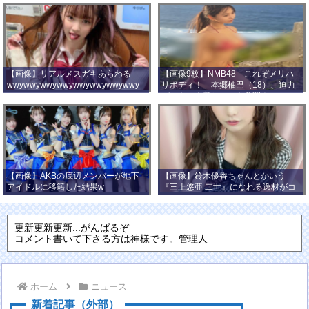
【画像】リアルメスガキあらわる
【画像9枚】NMB48「これぞメリハ
wwywwywwywwywwywwywwywwy
リボディ！」本郷柚巴（18）、迫力
wwy
バストの水着ショット公開！
【画像】AKBの底辺メンバーが地下
【画像】鈴木優香ちゃんとかいう
アイドルに移籍した結果w
『三上悠亜 二世』になれる逸材がコ
チラ
更新更新更新...がんばるぞ
コメント書いて下さる方は神様です。管理人
ホーム
ニュース
新着記事（外部）