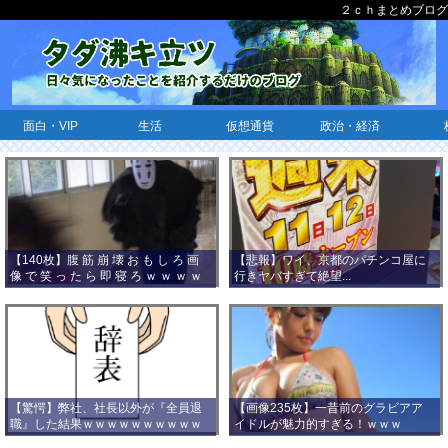
２ｃｈまとめブログ
面白・VIP
生活
仮想通貨
政治・経済
【140枚】腹 筋 崩 壊 お も し ろ 画
【悲報】ワイ、京都のパチンコ屋に
像 で 笑 っ た ら 即 寝 ろ ｗ ｗ ｗ ｗ
行きヤバすぎて絶望...
ｗ ｗ ｗ ｗ ｗ ｗ ｗ ｗ
【驚愕】弊社、社長以外が『全員退
【画像235枚】一昔前のグラビアア
職』した結果ｗｗｗｗｗｗｗｗｗｗ
イドルが魅力的すぎる！ｗｗｗ
ｗｗｗ