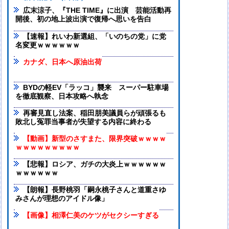
広末涼子、『THE TIME』に出演 芸能活動再
開後、初の地上波出演で復帰へ思いを告白
【速報】れいわ新選組、「いのちの党」に党
名変更ｗｗｗｗｗｗ
カナダ、日本へ原油出荷
BYDの軽EV「ラッコ」襲来 スーパー駐車場
を徹底観察、日本攻略へ執念
再審見直し法案、稲田朋美議員らが頑張るも
敗北し冤罪当事者が失望する内容に終わる
【動画】新型のさすまた、限界突破ｗｗｗｗ
ｗｗｗｗｗｗｗｗｗ
【悲報】ロシア、ガチの大炎上ｗｗｗｗｗｗ
ｗｗｗｗｗｗ
【朗報】長野桃羽「嗣永桃子さんと道重さゆ
みさんが理想のアイドル像」
【画像】相澤仁美のケツがセクシーすぎる