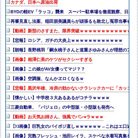
カナダ、日本へ原油出荷
BYDの軽EV「ラッコ」襲来 スーパー駐車場を徹底観察、日本攻
再審見直し法案、稲田朋美議員らが頑張るも敗北し冤罪当事者が
【動画】新型のさすまた、限界突破ｗｗｗｗｗｗｗｗｗｗｗｗｗ
【悲報】ロシア、ガチの大炎上ｗｗｗｗｗｗｗｗｗｗｗｗ
【朗報】長野桃羽「嗣永桃子さんと道重さゆみさんが理想のアイ
【画像】相澤仁美のケツがセクシーすぎる
【画像】この娘がAV女優ってマジ？？
【画像】空調服、なんかヱロくなるｗ
【悲報】黒沢年雄、冷房の効かないクラシックカーに「カッコい
【懐かしい】中学校３大あるあるがコチラｗｗｗｗ
三菱自動車、「パジェロ」の中型版・小型版も発売へ
【動画】お天気お姉さん、強風でパン●ラｗｗｗ
【ｼｺ画像】巨乳女のパイポジ直しｗｗｗｗｗｗ→これはエ口過ぎ
【画像】完熟フレッシュ・池田レイラ、スケベな水着写真集を発売