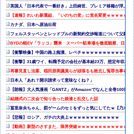
英国人「日本代表で一番好き」上田綺世、プレミア移籍が浮上！
【速報】れいわ新選組、「いのちの党」に党名変更ｗｗｗｗｗｗ
カナダ、日本へ原油出荷
フェルスタッペンとレッドブルの新契約交渉報道について父親ヨ
BYDの軽EV「ラッコ」襲来 スーパー駐車場を徹底観察、日本攻
【衝撃映像】中国の路上痴漢、レベチｗｗｗｗｗｗｗｗｗｗｗｗ
【衝撃】31歳ワイ、転職予定の会社が基本給23万、想定年収35
再審見直し法案、稲田朋美議員らが頑張るも敗北し冤罪当事者が
日本人「あれ？開示請求って意味なくね？」
【朗報】大人気漫画「GANTZ」がAmazonでなんと全巻100円
結婚式の二次会で知り合った娘達と乱交した話
冨里奈央ちゃん、罰ゲームのセミをずっと気にしてたｗ【乃木坂4
【悲報】ロシア、ガチの大炎上ｗｗｗｗｗｗｗｗｗｗｗｗ
【動画】新型のさすまた、限界突破ｗｗｗｗｗｗｗｗｗｗｗｗｗ