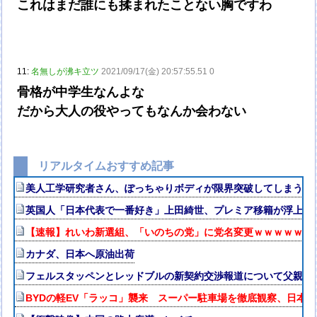
これはまだ誰にも揉まれたことない胸ですわ
11:
名無しが沸キ立ツ
2021/09/17(金) 20:57:55.51 0
骨格が中学生なんよな
だから大人の役やってもなんか会わない
リアルタイムおすすめ記事
美人工学研究者さん、ぽっちゃりボディが限界突破してしまう
英国人「日本代表で一番好き」上田綺世、プレミア移籍が浮上！
【速報】れいわ新選組、「いのちの党」に党名変更ｗｗｗｗｗｗ
カナダ、日本へ原油出荷
フェルスタッペンとレッドブルの新契約交渉報道について父親ヨ
BYDの軽EV「ラッコ」襲来 スーパー駐車場を徹底観察、日本