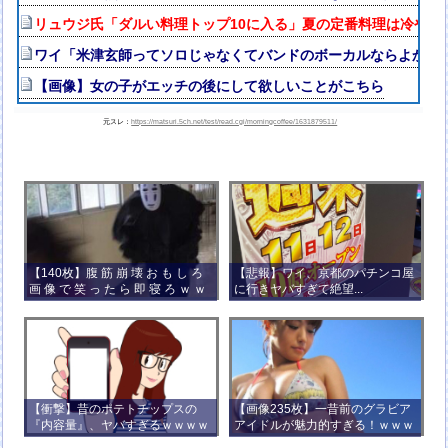
リュウジ氏「ダルい料理トップ10に入る」夏の定番料理は冷やし
ワイ「米津玄師ってソロじゃなくてバンドのボーカルならよかっ
【画像】女の子がエッチの後にして欲しいことがこちら
元スレ：
https://matsuri.5ch.net/test/read.cgi/morningcoffee/1631879511/
【140枚】腹 筋 崩 壊 お も し ろ
【悲報】ワイ、京都のパチンコ屋
画 像 で 笑 っ た ら 即 寝 ろ ｗ ｗ
に行きヤバすぎて絶望...
ｗ ｗ ｗ ｗ ｗ ｗ ｗ ｗ ｗ ｗ
【衝撃】昔のポテトチップスの
【画像235枚】一昔前のグラビア
『内容量』、ヤバすぎるｗｗｗｗ
アイドルが魅力的すぎる！ｗｗｗ
ｗｗｗｗ