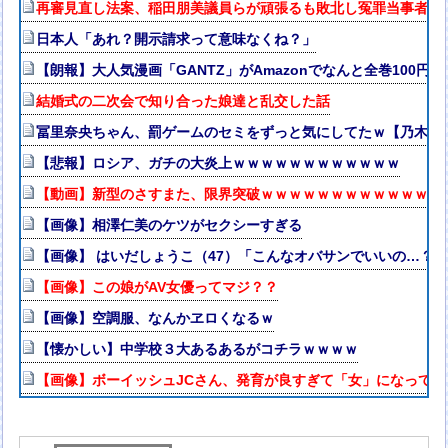
再審見直し法案、稲田朋美議員らが頑張るも敗北し冤罪当事者が
日本人「あれ？開示請求って意味なくね？」
【朗報】大人気漫画「GANTZ」がAmazonでなんと全巻100円
結婚式の二次会で知り合った娘達と乱交した話
冨里奈央ちゃん、罰ゲームのセミをずっと気にしてたｗ【乃木坂4
【悲報】ロシア、ガチの大炎上ｗｗｗｗｗｗｗｗｗｗｗｗ
【動画】新型のさすまた、限界突破ｗｗｗｗｗｗｗｗｗｗｗｗｗ
【画像】相澤仁美のケツがセクシーすぎる
【画像】 はいだしょうこ（47）「こんなオバサンでいいの…？
【画像】この娘がAV女優ってマジ？？
【画像】空調服、なんかヱロくなるｗ
【懐かしい】中学校３大あるあるがコチラｗｗｗｗ
【画像】ボーイッシュJCさん、発育が良すぎて「女」になって