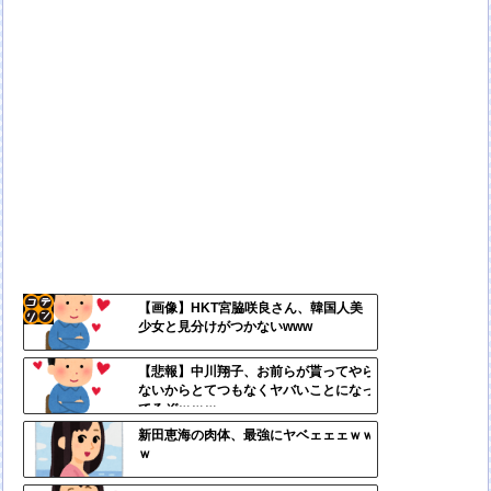
【画像】HKT宮脇咲良さん、韓国人美
少女と見分けがつかないwww
コテ
リン
【悲報】中川翔子、お前らが貰ってやら
ないからとてつもなくヤバいことになっ
- 固
てるぞｗｗｗ
定リ
新田恵海の肉体、最強にヤベェェェｗｗ
ｗ
ンク