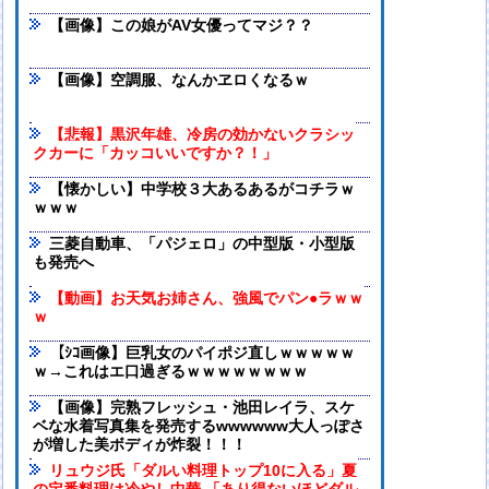
【画像】この娘がAV女優ってマジ？？
【画像】空調服、なんかヱロくなるｗ
【悲報】黒沢年雄、冷房の効かないクラシッ
クカーに「カッコいいですか？！」
【懐かしい】中学校３大あるあるがコチラｗ
ｗｗｗ
三菱自動車、「パジェロ」の中型版・小型版
も発売へ
【動画】お天気お姉さん、強風でパン●ラｗｗ
ｗ
【ｼｺ画像】巨乳女のパイポジ直しｗｗｗｗｗ
ｗ→これはエ口過ぎるｗｗｗｗｗｗｗｗ
【画像】完熟フレッシュ・池田レイラ、スケ
ベな水着写真集を発売するwwwwww大人っぽさ
が増した美ボディが炸裂！！！
リュウジ氏「ダルい料理トップ10に入る」夏