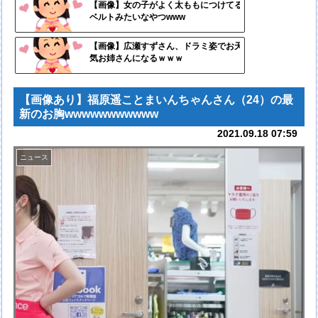
自動
【画像】女の子がよく太ももにつけてる
ベルトみたいなやつwww
更新
ツー
【画像】広瀬すずさん、ドラミ姿でお天
気お姉さんになるｗｗｗ
ル
【画像あり】福原遥ことまいんちゃんさん（24）の最
新のお胸wwwwwwwwwww
2021.09.18 07:59
ニュース