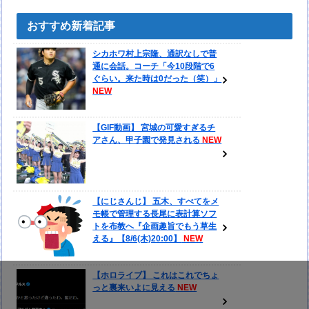
おすすめ新着記事
シカホワ村上宗隆、通訳なしで普
通に会話。コーチ「今10段階で6
ぐらい。来た時は0だった（笑）」
【GIF動画】 宮城の可愛すぎるチ
アさん、甲子園で発見される
【にじさんじ】 五木、すべてをメ
モ帳で管理する長尾に表計算ソフ
トを布教へ『企画趣旨でもう草生
える』【8/6(木)20:00】
【ホロライブ】 これはこれでちょ
っと裏来いよに見える