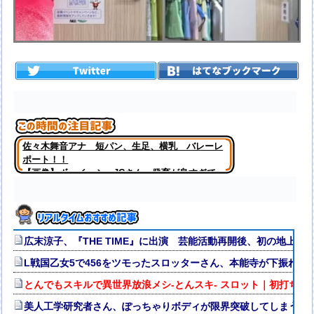
佐々木舞音アナ 短パン、生足、横乳 バレーレ
ポート！！
【画像】ボーイッシュJCさん、発育が良すぎて
「女」になってしまうｗｗｗｗｗｗｗｗｗｗｗｗ
ｗｗｗｗｗ
広末涼子、『THE TIME』に出演 芸能活動再開後、初の地上
L戦国乙女5で456をツモったスロッターさん、本能寺が下振れま
とんでもスキルで異世界放浪メシ-とんスキ- スロット｜初打ち評価＆
美人工学研究者さん、ぽっちゃりボディが限界突破してしまう