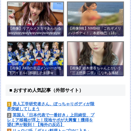
【画像】リアルメスガキあらわる
【画像9枚】NMB48「これぞメリ
wwywwywwywwywwywwywwyw
ハリボディ！」本郷柚巴（18）、
wywwy
迫力バストの水着ショット公開！
【画像】AKBの底辺メンバーが地
【画像】鈴木優香ちゃんとかいう
下アイドルに移籍した結果w
『三上悠亜 二世』になれる逸材
がコチラ
■ おすすめ人気記事（外部サイト）
美人工学研究者さん、ぽっちゃりボディが限
1
界突破してしまう
英国人「日本代表で一番好き」上田綺世、プ
2
レミア移籍が浮上！現地サポが大興奮！獲得を
望む声が殺到！【海外の反応】