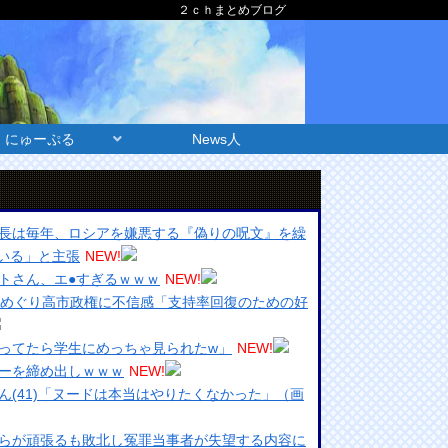
２ｃｈまとめブログ
にゅーぷる
News人
長は毎年、ロシアを嫌悪する『偽りの呪文』を繰
いる」と主張
NEW!
トさん、エ●すぎるｗｗｗ
NEW!
震めぐり高市政権に不信感「支持率回復のための好
ってたら学生にめっちゃ見られたw」
NEW!
ーを締め出しｗｗｗ
NEW!
ん(41)「ヌードは本当はやりたくなかった」（画
らが頑張るも敗北し冤罪当事者が失望する内容に