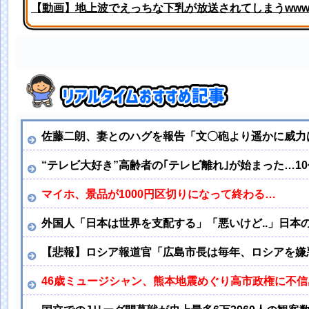
【動画】地上波でえっちな下乳が放送されてしまうww
パンティ線透けまくってるOLの尻wwwwww
佐藤二朗、妻とのハグを報告「文〇砲より遥かに威力
“テレビ大好き”高齢者の｢テレビ離れ｣が始まった…10
マイホ、景品が1000円区切りになって終わる…
外国人「日本は世界を支配する」「悪いけど..」日本
【悲報】ロシア報道官「広島市長は毎年、ロシアを嫌
46歳ミュージシャン、熊本地震めぐり高市政権に不信