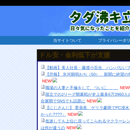
当サイトついて
プライバシーポ
まりドル安・金利低下が支援
【動画】美人社長・藤渡小百合、ハンパないプ
【悲報】 氷河期弱おぢ（50）、新聞に絶望
NEW!
職場の人妻と不倫をして、ついに、、、
NEW
国立でのJリーグ開幕戦が史上最多6万3960
合展開でSNSでも話題に
NEW!
【にじさんじ】 委員長、ゲリラ豪雨でPC浸
かった????」
NEW!
低迷しても上位に戻ってこられるマクラーレ
は何が違うの
NEW!