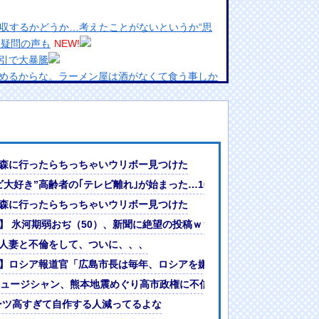
減収するかどうか…考えたことがないというか“思
に疑問の声も
NEW!
引で大暴騰
めるからな。ラーメン屋は酒がなくて食う事しか
ランプリ・榎本彩乃、グラビア披露！透明感が凄
んでない」と実況しながら被災地へ向かう有名ア
最新の状況をいち早く伝えることは報道機関として
ッカーに海外騒然！(動画あり)【海外の反応】
森に行ったらちっちゃいウリボー見つけた
には大きな意義がある」
偽りの呪文』を繰り返し、日本人をゾンビ化させている」と主張
ビ大好き”高齢者の｢テレビ離れ｣が始まった…10代後半～20代の約7割が
女ｗｗｗ
率回復のための好機のように…」 七尾旅人
森に行ったらちっちゃいウリボー見つけた
?」論争
人間って割とガチめに差別されるよな・・・
波中継＆劇的な試合展開でSNSでも話題に
】 氷河期弱おぢ（50）、新聞に絶望の投稿ｗｗｗｗｗｗｗｗｗｗｗ
人妻と不倫をして、ついに、、、
が失望する内容に終わる
】ロシア報道官「広島市長は毎年、ロシアを嫌悪する『偽りの呪文』を
監督「原作に忠実に」→爆売れ
ミュージシャン、熊本地震めぐり高市政権に不信感「支持率回復のための
ーツ高すぎて自作する人減ってるよな