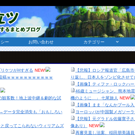
リシー
お問い合わせ
カテゴリー
リケツがHすぎる
NEW!
【悲報】ロシア報道官「広島市
の投稿ｗｗｗｗｗｗｗｗｗｗｗ
り返し、日本人をゾンビ化させて
【画像】ティファ・ロックハー
!
46歳ミュージシャン、熊本地
人の観客数！地上波中継＆劇的な試
機のように…」 七尾旅人
NEW!
【画像】まま「なんかプール入
水→データ完全消失も「おもしろい
ヨーロッパが中国製メガソーラ
【悲報】元グラドル佐藤寛子さ
ンと戻ってこられないウィリアムズ
像あり）
NEW!
再審見直し法案、稲田朋美議員