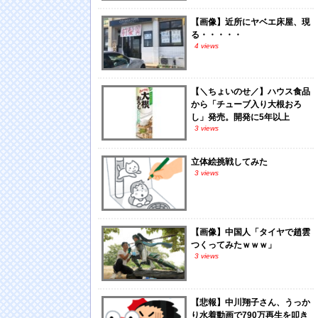
【画像】近所にヤベエ床屋、現
る・・・・・
4 views
【＼ちょいのせ／】ハウス食品
から「チューブ入り大根おろ
し」発売。開発に5年以上
3 views
立体絵挑戦してみた
3 views
【画像】中国人「タイヤで趙雲
つくってみたｗｗｗ」
3 views
【悲報】中川翔子さん、うっか
り水着動画で790万再生を叩き