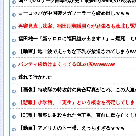
国立でのJリーグ開幕戦が史上最多6万3960人の観客
ヨーロッパが中国製メガソーラーを締め出しｗｗｗ
再審見直し法案、稲田朋美議員らが頑張るも敗北し冤
福田雄一「新ケロロに福田組が出ます！」→爆死 ち
【動画】地上波でえっちな下乳が放送されてしまうw
パンティ線透けまくってるOLの尻wwwwww
連れて行かれた
【画像】特攻隊の特攻前の集合写真がこれ、この人達
【悲報】小学館、「更生」という概念を否定してしま
【悲報】警察に射殺された包丁男、直前に母を亡くし
【動画】アメリカのトー横、えっちすぎるｗｗｗ