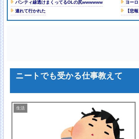
パンティ線透けまくってるOLの尻wwwwww
ヨーロ
！【GIF動画あり】
NEW!
連れて行かれた
【悲報
紙も驚愕した極限の中の日本人の
攻させるおそロシア。
NEW!
がエ□すぎる件ｗｗｗｗｗｗ
ナプキンとか下着とか取りにくい
！！ちとせよしの、グラビア写真
ニートでも受かる仕事教えて
人減の1億1973万人
 「足をくじいて動けない」
生活