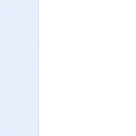
ｗｗｗｗｗｗｗｗｗｗ
NEW!
鈴木奈穂子アナ 袖口からインナーチラ見え！
海外「日本人はなんて気高いんだ！」 英高級
姿に世界が衝撃
NEW!
【動画】野菜売りのおじさんにドローンを特
【画像】脱毛サロンのお姉さん、特別サービス
NEW!
【悲報】避難所女子さん「スタッフが男だと
の！！」
【画像】顔は有村架純で、お●ぱいはHカップ
集で妖艶ランジェリー姿を大胆披露！！
日本人の人口が42年ぶり1億2千万人割れ…91万
ドイツ人男性がランニングシューズで富士登山
Powered by livedoor 相互RSS