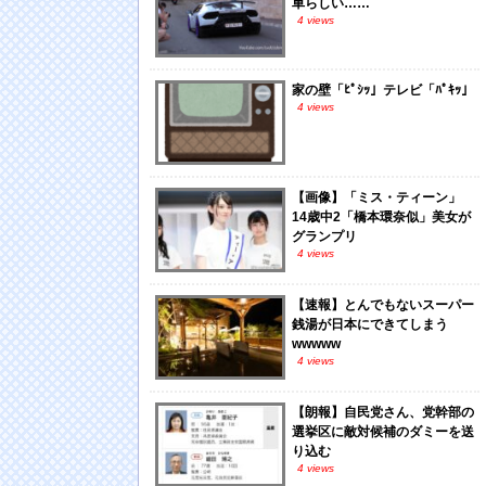
車らしい……
4 views
家の壁「ﾋﾟｼｯ」テレビ「ﾊﾟｷｯ」
4 views
【画像】「ミス・ティーン」
14歳中2「橋本環奈似」美女が
グランプリ
4 views
【速報】とんでもないスーパー
銭湯が日本にできてしまう
wwwww
4 views
【朗報】自民党さん、党幹部の
選挙区に敵対候補のダミーを送
り込む
4 views