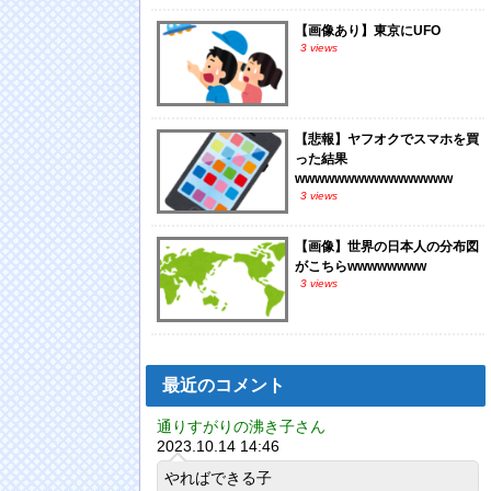
【画像あり】東京にUFO
3 views
【悲報】ヤフオクでスマホを買
った結果
wwwwwwwwwwwwwwww
3 views
【画像】世界の日本人の分布図
がこちらwwwwwwww
3 views
最近のコメント
通りすがりの沸き子さん
2023.10.14 14:46
やればできる子