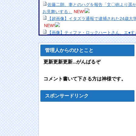
佐藤二朗、妻とのハグを報告「文〇砲より遥
お見舞いする」
NEW!
【超画像】イタズラ通報で逮捕された24歳大
NEW!
【画像】ティファ・ロックハートさん、エ●す
【悲報】元TOKIO長瀬智也さん、バイク写
らしい」と叩かれ謝罪他
NEW!
管理人からのひとこと
【悲報】ココリコ遠藤妻「家のエアコン全部変
か？」
NEW!
更新更新更新...がんばるぞ
【画像】まま「なんかプール入ってたら学生に
唐揚げ、ご飯、味噌汁、山盛りキャベツ、あ
コメント書いて下さる方は神様です。
NEW!
【悲報】元グラドル佐藤寛子さん(41)「ヌー
像あり）
NEW!
スポンサードリンク
松のやさん、このご時世に350円でおかずを
まうｗ（※画像あり）
NEW!
NHK会長「スクランブル化で減収するかどう
考の外”」 見なくても契約義務に疑問の声も
NE
【ワンピース】ゾロ「女だぞ」エネル「見れ