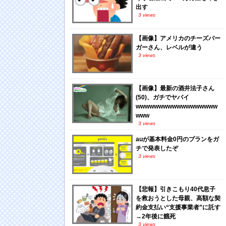
出す
3 views
【画像】アメリカのチーズバー
ガーさん、レベルが違う
3 views
【画像】最新の酒井法子さん
(50)、ガチでヤバイ
wwwwwwwwwwwwwwwwww
www
3 views
auが基本料金0円のプランをガ
チで発表したぞ
3 views
【悲報】引きこもり40代息子
を救おうとした母親、高額な契
約金支払い“支援事業者”に託す
→2年後に餓死
3 views