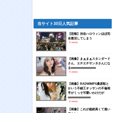
当サイト30日人気記事
【悲報】渋谷ハロウィンほぼ完
全復活してしまう
5 views
【画像】まぁまぁスタンダード
さん、エチエチサンタさんにな
るwwwwwwwwwww
5 views
【画像】RADWIMPS桑原彰と
かいう不細工オッサンの不倫相
手がくっそ可愛いわけだが
wwwwwwwwww
4 views
【画像】これが超絶高くて速い