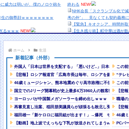
かに威力は弱いが、僕のノロケ砲を
終わる
NEW!
NHK会長「スクランブル化で
学生の御尊顔ｗｗｗｗｗｗｗｗ
考の外”」 見なくても契約義務
【緊急】キオクシア、時間外取
ぎるｗｗｗ
NEW!
【生き残り術】町中華は酒が飲
真を投稿するも女子から「見た目が汚
出来ないし。
美少女図鑑AWARD2026グ
ホーム
生活
えたら300万円。高すぎません
い！！
熊本地震、「九州自動車道は混
新着記事（外部）
めっちゃ見られたw」
NEW!
ナなどに批判殺到 全国紙記者「
外国人「日本は世界を支配する」「悪いけど..」日本の小学生サ
この前
と一品副菜加えるなら何がええ？
の責務」「情報を取り上げること
【悲報】ロシア報道官「広島市長は毎年、ロシアを嫌悪する『
“テレ
【画像】顔100点、体30点の
46歳ミュージシャン、熊本地震めぐり高市政権に不信感「支持
この前
ドは本当はやりたくなかった」（画
「洋画に日本版主題歌は必要か
【悲報】職場で無能判定された
国立でのJリーグ開幕戦が史上最多6万3960人の観客数！地上
【悲報
売りまくる驚安セールを開催してし
ヨーロッパが中国製メガソーラーを締め出しｗｗｗ
職場の
再審見直し法案、稲田朋美議員らが頑張るも敗北し冤罪当事者
【悲報
か…考えたことがないというか“思
福田雄一「新ケロロに福田組が出ます！」→爆死 ちいかわの
46歳
W!
Powered by livedoor 相互RSS
【動画】地上波でえっちな下乳が放送されてしまうwww
PCパ
ばわかる」←ここ好きすぎるｗｗｗ