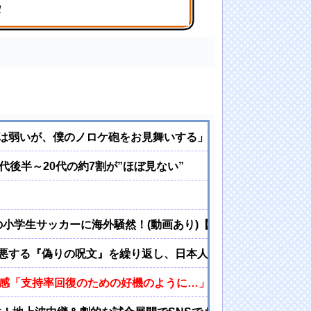
w
は弱いが、僕のノロケ砲をお見舞いする」
代後半～20代の約7割が”ほぼ見ない”
の小学生サッカーに海外騒然！(動画あり)【海外の反応】
悪する『偽りの呪文』を繰り返し、日本人をゾンビ化させてい
感「支持率回復のための好機のように…」 七尾旅人