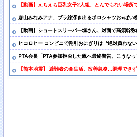
【動画】えちえち巨乳女子2人組、とんでもない場所で
森山みなみアナ、ブラ線浮き出るポロシャツお●ぱい
【動画】ショートスリーパー堀さん、対面で高須幹弥に
ヒコロヒー コンビニで割引おにぎりは〝絶対買わな
PTA会長「PTA参加拒否した親へ最終警告。こうな
【熊本地震】 避難者の食生活、改善急務…調理でき