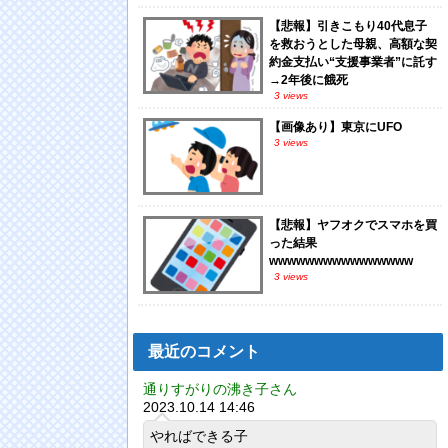
【悲報】引きこもり40代息子
を救おうとした母親、高額な契
約金支払い“支援事業者”に託す
→2年後に餓死
3 views
【画像あり】東京にUFO
3 views
【悲報】ヤフオクでスマホを買
った結果
wwwwwwwwwwwwwwww
3 views
最近のコメント
通りすがりの沸き子さん
2023.10.14 14:46
やればできる子