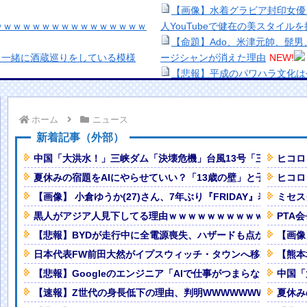
【画像】水着グラビア封印女優
ｗｗｗｗｗｗｗｗｗｗｗｗｗｗｗｗ
人YouTubeで健在の美スタイル
【命題】Ado、米津元帥、髭男、Y
と一緒に酒蔵巡りをしている模様
ージシャンが消えた理由
NEW!
【悲報】平成のパワハラ文化は
テト 通常衣装Ver.」「重音テト
【緊急】キオクシア、時間外取
【生き残り術】町中華は酒が飲
ホーム
ニュース
ばわかる」←ここ好きすぎるｗｗｗ
出来ないし。
美少女図鑑AWARD2026グ
新着記事（外部）
時間イカせまくった結果ｗｗｗｗ
い！！
中国「大洪水！」三峡ダム「決壊危機」台風13号「三峡直撃確
ヒコロ
熊本地震、「九州自動車道は混
夏休みの宿題をAIにやらせていい？「13歳の壁」と子どもが賢
ヒコロ
にパパストロール興奮「工場の男子
ナなどに批判殺到 全国紙記者「
【画像】 小倉ゆうか(27)さん、7年ぶり『FRIDAY』表紙で神
ミセス
の責務」「情報を取り上げること
いに日本や英国メディアにも取り上
【画像】顔100点、体30点の
黒人がアジア人見下してる理由ｗｗｗｗｗｗｗｗｗｗｗｗｗｗ
PTA
「洋画に日本版主題歌は必要か
【悲報】BYDが走行中に全電源喪失、ハザードも点かず道路上で
【画像
たいようです】 【第６４話：最強
【悲報】職場で無能判定された
日本代表FW前田大然がイプスウィッチ・タウンへ移籍決定！
【熊本
【悲報】Googleのエンジニア「AIで仕事がつまらなくなった
中国「
紙も驚愕した極限の中の日本人の
【速報】Z世代の身長低下の理由、判明WWWWWWWWWWWW
夏休み