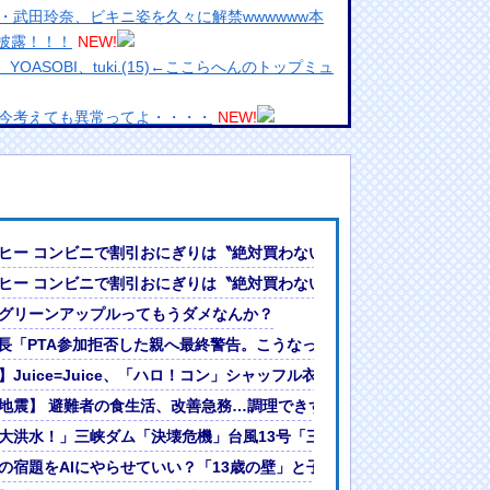
・武田玲奈、ビキニ姿を久々に解禁wwwwww本
を披露！！！
NEW!
OASOBI、tuki.(15)←ここらへんのトップミュ
今考えても異常ってよ・・・・
NEW!
引で大暴騰
めるからな。ラーメン屋は酒がなくて食う事しか
ランプリ・榎本彩乃、グラビア披露！透明感が凄
定」日本「最も強い勢力で接近！（伊勢湾台風級」台風13号と15号「
ヒー コンビニで割引おにぎりは〝絶対買わない〟理由
んでない」と実況しながら被災地へ向かう有名ア
くなる生成AIの使い方
ヒー コンビニで割引おにぎりは〝絶対買わない〟理由
最新の状況をいち早く伝えることは報道機関として
ボディ大解放
グリーンアップルってもうダメなんか？
には大きな意義がある」
女ｗｗｗ
ｗｗｗ
会長「PTA参加拒否した親へ最終警告。こうなってもいい？」
?」論争
走行不能に！ 走行距離わずか約7700kmで発生
】Juice=Juice、「ハロ！コン」シャッフル衣装で集合写真
人間って割とガチめに差別されるよな・・・
プレミアリーグ初挑戦
地震】 避難者の食生活、改善急務…調理できず「パン飽き飽き」断水
」
大洪水！」三峡ダム「決壊危機」台風13号「三峡直撃確定」日本「最も
WWWWWWWWWWWWWWWWWWWWW
の宿題をAIにやらせていい？「13歳の壁」と子どもが賢くなる生成AI