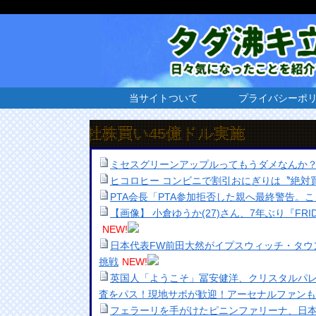
当サイトついて
プライバシーポ
自社株買い45億ドル実施
ミセスグリーンアップルってもうダメなんか
ヒコロヒー コンビニで割引おにぎりは〝絶対
PTA会長「PTA参加拒否した親へ最終警告。
【画像】 小倉ゆうか(27)さん、7年ぶり『FR
NEW!
日本代表FW前田大然がイプスウィッチ・タウ
挑戦
NEW!
英国人「ようこそ」冨安健洋、クリスタルパ
査をパス！現地サポが歓迎！アーセナルファンも
フェラーリを手がけたピニンファリーナ、日