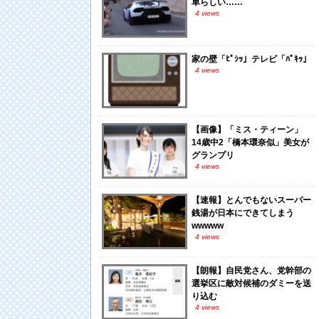
車らしい……
4 views
家の壁「ﾋﾟｼｯ」テレビ「ﾊﾟｷｯ」
4 views
【画像】「ミス・ティーン」
14歳中2「橋本環奈似」美女が
グランプリ
4 views
【速報】とんでもないスーパー
銭湯が日本にできてしまう
wwwww
4 views
【朗報】自民党さん、党幹部の
選挙区に敵対候補のダミーを送
り込む
4 views