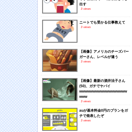
出す
3 views
ニートでも受かる仕事教えて
3 views
【画像】アメリカのチーズバー
ガーさん、レベルが違う
3 views
【画像】最新の酒井法子さん
(50)、ガチでヤバイ
wwwwwwwwwwwwwwwwww
www
3 views
auが基本料金0円のプランをガ
チで発表したぞ
3 views