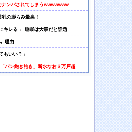
ナンパされてしまうwwwwwww
横乳の膨らみ最高！
キレる ← 睡眠は大事だと話題
い〟理由
ってもいい？」
ず「パン飽き飽き」断水なお３万戸超