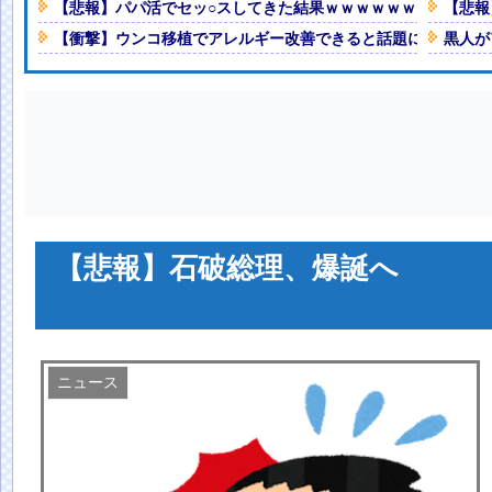
【悲報】パパ活でセッ○スしてきた結果ｗｗｗｗｗｗｗｗwww
【悲報
Powered by livedoor 相互RSS
!
【衝撃】ウンコ移植でアレルギー改善できると話題に
黒人が
キニ姿を久々に解禁wwwwww本
W!
みます？」ワイ「食っちゃいけない
常ってよ・・・・
NEW!
学生の御尊顔ｗｗｗｗｗｗｗｗ
ｗｗｗｗｗｗｗｗｗ
NEW!
人減の1億1973万人
【悲報】石破総理、爆誕へ
 「足をくじいて動けない」
ニュース