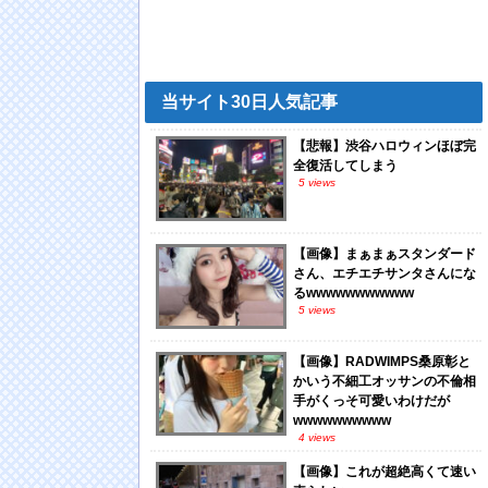
当サイト30日人気記事
【悲報】渋谷ハロウィンほぼ完
全復活してしまう
5 views
【画像】まぁまぁスタンダード
さん、エチエチサンタさんにな
るwwwwwwwwwww
5 views
【画像】RADWIMPS桑原彰と
かいう不細工オッサンの不倫相
手がくっそ可愛いわけだが
wwwwwwwwww
4 views
【画像】これが超絶高くて速い