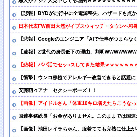
黒人がアジア人見下してる理由ｗｗｗｗｗｗｗｗｗｗ
【悲報】BYDが走行中に全電源喪失、ハザードも点か
日本代表FW前田大然がイプスウィッチ・タウンへ移
【悲報】Googleのエンジニア「AIで仕事がつまらな
【速報】Z世代の身長低下の理由、判明WWWWWWW
【悲報】パパ活でセッ○スしてきた結果ｗｗｗｗｗｗｗ
【衝撃】ウンコ移植でアレルギー改善できると話題に
安藤萌々アナ セクシーポーズ！！
【画像】アイドルさん「体重10キロ増えたらこうなっ
国連事務総長「お金がありません。このままでは国連
【画像】池田レイラちゃん、服着てても完熟に仕上が