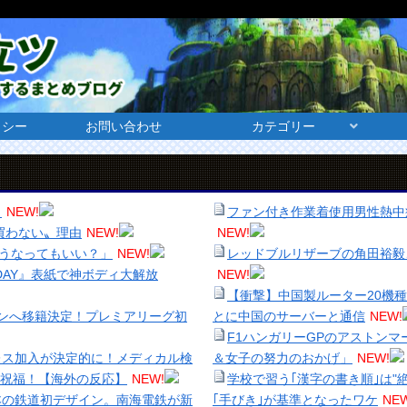
リシー
お問い合わせ
カテゴリー
？
NEW!
ファン付き作業着使用男性熱中
買わない〟理由
NEW!
NEW!
こうなってもいい？」
NEW!
レッドブルリザーブの角田裕毅
IDAY』表紙で神ボディ大解放
NEW!
【衝撃】中国製ルーター20機種
ンへ移籍決定！プレミアリーグ初
とに中国のサーバーと通信
NEW!
F1ハンガリーGPのアストン
レス加入が決定的に！メディカル検
＆女子の努力のおかげ」
NEW!
祝福！【海外の反応】
NEW!
学校で習う｢漢字の書き順｣は"
本の鉄道初デザイン。南海電鉄が新
｢手びき｣が基準となったワケ
NEW