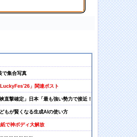
」
衣装で集合写真
uckyFes’26」関連ポスト
峡直撃確定」日本「最も強い勢力で接近！（伊勢湾台風級」台風
どもが賢くなる生成AIの使い方
』表紙で神ボディ大解放