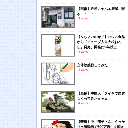
【画像】近所にヤベエ床屋、現
る・・・・・
4 views
【＼ちょいのせ／】ハウス食品
から「チューブ入り大根おろ
し」発売。開発に5年以上
3 views
立体絵挑戦してみた
3 views
【画像】中国人「タイヤで趙雲
つくってみたｗｗｗ」
3 views
【悲報】中川翔子さん、うっか
り水着動画で790万再生を叩き