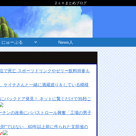
２ｃｈまとめブログ
にゅーぷる
News人
症で死亡 スポーツドリンクやゼリー飲料持参も
、ケイナさんと一緒に酒蔵巡りをしている模様
にバックドア発見！ ネットに繋ぐだけで35秒ご
マーチンの改善にパパストロール興奮「工場の男子
絶対"ではない…60年以上前に作られた文部省の
!