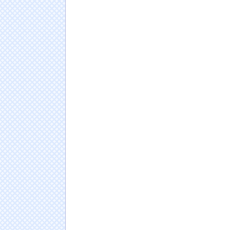
シカ「全部喰った」 祭り中止
NEW!
【画像】フジテレビでえちえち水着JK…
NEW
【画像】水着グラビア封印女優・武田玲奈、ビ
人YouTubeで健在の美スタイルを披露！！！
NE
保健師「まずは社食で大盛り頼むのを辞めて
ものを売ってるのか！？」
NEW!
【悲報】平成のパワハラ文化は今考えても異
【超画像】イタズラ通報で逮捕された24歳大
NEW!
【動画】中国の路上痴漢、レベチｗｗｗｗｗ
日本人の人口が42年ぶり1億2千万人割れ…91万
ドイツ人男性がランニングシューズで富士登山
Powered by livedoor 相互RSS