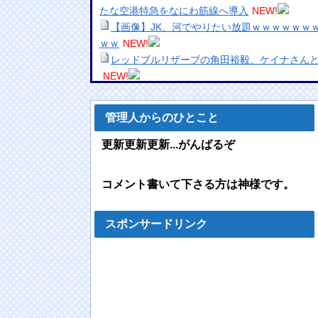
たな空港特急をなにわ筋線へ導入
NEW!
【画像】JK、河でやりたい放題ｗｗｗｗｗｗ
ｗｗ
NEW!
レッドブルリザーブの角田裕毅、ケイナさん
NEW!
【重音テト】コナミデフォルメフィギュア「重音
SV衣装Ver.」【彩色原型公開】他
NEW!
管理人からのひとこと
【ワンピース】ゾロ「女だぞ」エネル「見れ
ｗｗｗｗｗｗｗｗｗｗ
NEW!
更新更新更新...がんばるぞ
【驚愕】エ口い女友達のクリ◯リスを舐めて3
ｗｗｗｗｗｗ
NEW!
コメント書いて下さる方は神様です。
F1ハンガリーGPのアストンマーチンの改善
＆女子の努力のおかげ」
NEW!
韓国のサッカー審判に対する性接待疑惑、つ
スポンサードリンク
げられ国際問題に発展w
NEW!
【｛あんこ｝やる夫達は異世界でのし上がり
対決】
NEW!
海外「日本人はなんて気高いんだ！」 英高級
姿に世界が衝撃
NEW!