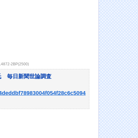
614872-2BP(2500)
氏 毎日新聞世論調査
144deddbf78983004f054f28c6c5094