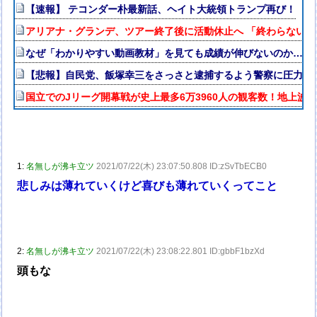
【速報】 テコンダー朴最新話、ヘイト大統領トランプ再び！
アリアナ・グランデ、ツアー終了後に活動休止へ 「終わらない
なぜ「わかりやすい動画教材」を見ても成績が伸びないのか…元
【悲報】自民党、飯塚幸三をさっさと逮捕するよう警察に圧力か
国立でのJリーグ開幕戦が史上最多6万3960人の観客数！地上波
1:
名無しが沸キ立ツ
2021/07/22(木) 23:07:50.808 ID:zSvTbECB0
悲しみは薄れていくけど喜びも薄れていくってこと
2:
名無しが沸キ立ツ
2021/07/22(木) 23:08:22.801 ID:gbbF1bzXd
頭もな