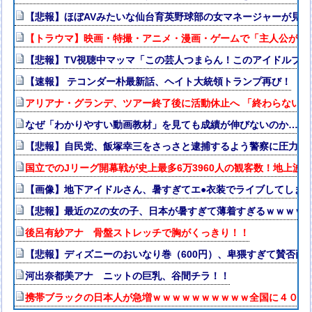
【悲報】ほぼAVみたいな仙台育英野球部の女マネージャーが見つか
【トラウマ】映画・特撮・アニメ・漫画・ゲームで「主人公がガ
【悲報】TV視聴中マッマ「この芸人つまらん！このアイドルブ
【速報】 テコンダー朴最新話、ヘイト大統領トランプ再び！
アリアナ・グランデ、ツアー終了後に活動休止へ 「終わらない
なぜ「わかりやすい動画教材」を見ても成績が伸びないのか…元
【悲報】自民党、飯塚幸三をさっさと逮捕するよう警察に圧力か
国立でのJリーグ開幕戦が史上最多6万3960人の観客数！地上波
【画像】地下アイドルさん、暑すぎてエ●衣装でライブしてしま
【悲報】最近のZの女の子、日本が暑すぎて薄着すぎるｗｗｗｗ
後呂有紗アナ 骨盤ストレッチで胸がくっきり！！
【悲報】ディズニーのおいなり巻（600円）、卑猥すぎて賛否両論w
河出奈都美アナ ニットの巨乳、谷間チラ！！
携帯ブラックの日本人が急増ｗｗｗｗｗｗｗｗｗｗ全国に４００