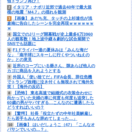
領トランプ再び！
イタリア・ナポリ近郊で過去40年で最大規
2
模の地震「M4.7」の揺れを観測
【画像】 あだち充、タッチの上杉達也が浅
3
倉南に告白したシーンを完全再現ｗｗｗｗｗｗ
ｗ
国立でのJリーグ開幕戦が史上最多6万3960
4
人の観客数！地上波中継＆劇的な試合展開で
SNSでも話題に
F1ドライバー達の夏休みは「みんな海だ
5
な」「南半球にスキーしに行くやついねえの
か」との意見
近所のコープにいる爺さん、隙あらば他人の
6
カゴに商品を入れようとする
外国人「使い捨てだ」FIFA会長、辞任危機
7
でトランプ政権に泣き付くも無視されて海外失
笑！【海外の反応】
【恐怖】 東名高速で結婚式の衣装合わせに
8
向かっていた夫婦の車に何度も何度も追突した
60歳の男がヤバすぎる…こんなのに遭遇したら
どうすればいいの？
【驚愕】 社長「役立たずの中年社員解雇し
9
たら若手もみんな辞めてしまった…」
【画像】 はいだしょうこ（47）「こんなオ
10
バサンでいいの…？」