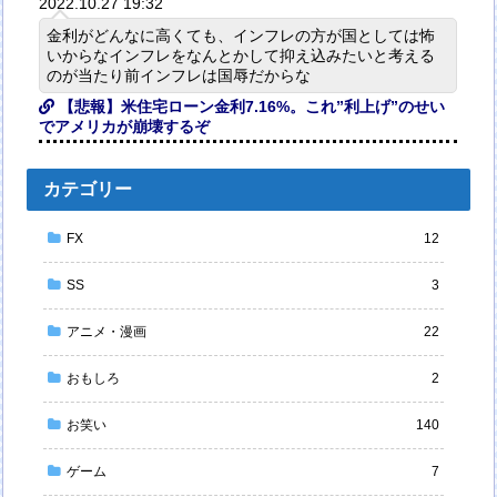
2022.10.27 19:32
金利がどんなに高くても、インフレの方が国としては怖
いからなインフレをなんとかして抑え込みたいと考える
のが当たり前インフレは国辱だからな
【悲報】米住宅ローン金利7.16%。これ”利上げ”のせい
でアメリカが崩壊するぞ
カテゴリー
FX
12
SS
3
アニメ・漫画
22
おもしろ
2
お笑い
140
ゲーム
7