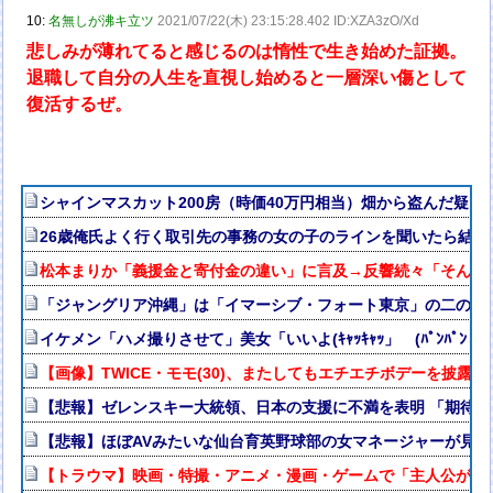
10:
名無しが沸キ立ツ
2021/07/22(木) 23:15:28.402 ID:XZA3zO/Xd
悲しみが薄れてると感じるのは惰性で生き始めた証拠。
退職して自分の人生を直視し始めると一層深い傷として
復活するぜ。
シャインマスカット200房（時価40万円相当）畑から盗んだ疑いで男
26歳俺氏よく行く取引先の事務の女の子のラインを聞いたら結果
松本まりか「義援金と寄付金の違い」に言及→反響続々「そんな
「ジャングリア沖縄」は「イマーシブ・フォート東京」の二の舞
イケメン「ハメ撮りさせて」美女「いいよ(ｷｬｯｷｬｯ」 (ﾊﾟﾝﾊﾟﾝ→
【画像】TWICE・モモ(30)、またしてもエチエチボデーを披露ww
【悲報】ゼレンスキー大統領、日本の支援に不満を表明 「期待
【悲報】ほぼAVみたいな仙台育英野球部の女マネージャーが見つか
【トラウマ】映画・特撮・アニメ・漫画・ゲームで「主人公がガ