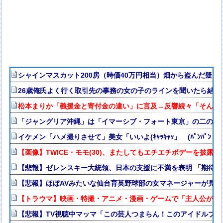
シャインマスカット200房（時価40万円相当）畑から盗んだ疑いで男
26歳俺氏よく行く取引先の事務の女の子のラインを聞いたら結果
松本まりか「義援金と寄付金の違い」に言及→反響続々「そんな
「ジャングリア沖縄」は「イマーシブ・フォート東京」の二の舞
イケメン「ハメ撮りさせて」美女「いいよ(ｷｬｯｷｬｯ」 (ﾊﾟﾝﾊﾟﾝ→
【画像】TWICE・モモ(30)、またしてもエチエチボデーを披露ww
【悲報】ゼレンスキー大統領、日本の支援に不満を表明 「期待
【悲報】ほぼAVみたいな仙台育英野球部の女マネージャーが見つか
【トラウマ】映画・特撮・アニメ・漫画・ゲームで「主人公がガ
【悲報】TV視聴中マッマ「この芸人つまらん！このアイドルブ