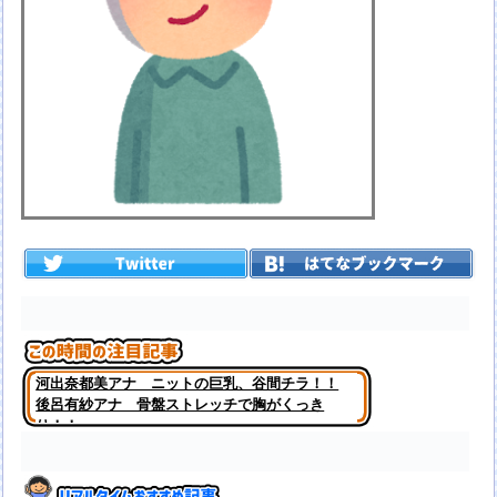
河出奈都美アナ ニットの巨乳、谷間チラ！！
後呂有紗アナ 骨盤ストレッチで胸がくっき
り！！