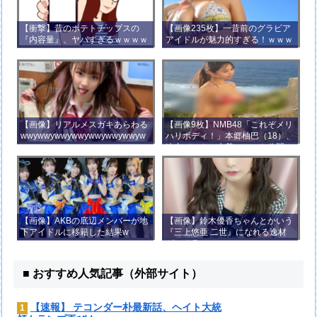
【衝撃】昔のポテトチップスの
【画像235枚】一昔前のグラビア
『内容量』、ヤバすぎるｗｗｗｗ
アイドルが魅力的すぎる！ｗｗｗ
ｗｗｗｗ
【画像】リアルメスガキあらわる
【画像9枚】NMB48「これぞメリ
wwywwywwywwywwywwywwyw
ハリボディ！」本郷柚巴（18）、
wywwy
迫力バストの水着ショット公開！
【画像】AKBの底辺メンバーが地
【画像】鈴木優香ちゃんとかいう
下アイドルに移籍した結果w
『三上悠亜 二世』になれる逸材
がコチラ
■ おすすめ人気記事（外部サイト）
【速報】 テコンダー朴最新話、ヘイト大統
1