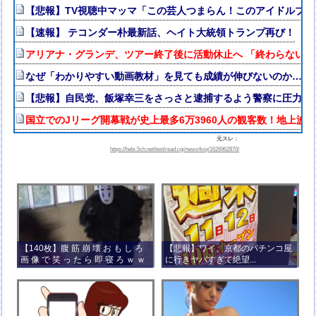
【悲報】TV視聴中マッマ「この芸人つまらん！このアイドルブ
【速報】 テコンダー朴最新話、ヘイト大統領トランプ再び！
アリアナ・グランデ、ツアー終了後に活動休止へ 「終わらない
なぜ「わかりやすい動画教材」を見ても成績が伸びないのか…元
【悲報】自民党、飯塚幸三をさっさと逮捕するよう警察に圧力か
国立でのJリーグ開幕戦が史上最多6万3960人の観客数！地上波
元スレ：
https://hebi.5ch.net/test/read.cgi/news4vip/1626962870/
【140枚】腹 筋 崩 壊 お も し ろ
【悲報】ワイ、京都のパチンコ屋
画 像 で 笑 っ た ら 即 寝 ろ ｗ ｗ
に行きヤバすぎて絶望...
ｗ ｗ ｗ ｗ ｗ ｗ ｗ ｗ ｗ ｗ