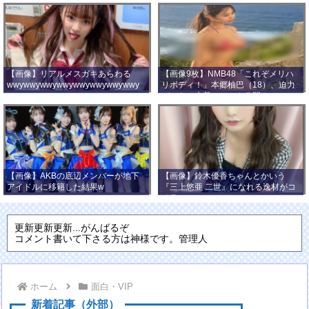
【画像】リアルメスガキあらわる
【画像9枚】NMB48「これぞメリハ
wwywwywwywwywwywwywwywwy
リボディ！」本郷柚巴（18）、迫力
wwy
バストの水着ショット公開！
【画像】AKBの底辺メンバーが地下
【画像】鈴木優香ちゃんとかいう
アイドルに移籍した結果w
『三上悠亜 二世』になれる逸材がコ
チラ
更新更新更新...がんばるぞ
コメント書いて下さる方は神様です。管理人
ホーム
面白・VIP
新着記事（外部）