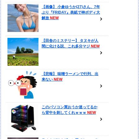
【画像】 小倉ゆうか(27)さん、7年
ぶり『FRIDAY』表紙で神ボディ大
解放
【田舎のミステリー】 タヌキが人
間に化ける説、これ多分マジ
【悲報】 味噌ラーメンで行列、出
来ない
このパソコン買おうか迷ってるか
ら背中を刺してくれｗｗｗ