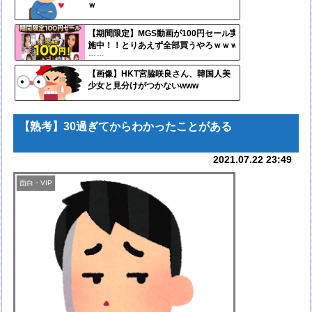
ｗ
ンク
自動
【期間限定】MGS動画が100円セール実
施中！！とりあえず全部買うやろｗｗｗ
更新
ｗｗ
ツー
【画像】HKT宮脇咲良さん、韓国人美
少女と見分けがつかないwww
ル
【熟考】30過ぎてからわかったことがある
2021.07.22 23:49
面白・VIP