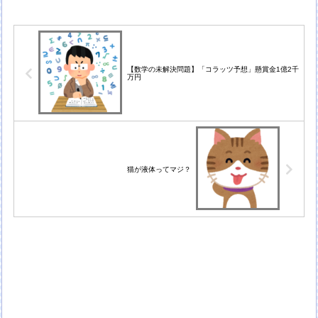
【数学の未解決問題】「コラッツ予想」懸賞金1億2千
万円
猫が液体ってマジ？