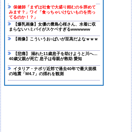
保健師「まずは社食で大盛り頼むのを辞めて
みます？」ワイ「食っちゃいけないものを売っ
てるのか！？」
【爆乳画像】女優の豊島心桜さん、水着に収
まらないハミパイがスケベすぎるwwwwww
【画像】こういうお○ぱいが至高だよなｗｗｗ
【悲痛】 溺れた11歳息子を助けようと川へ…
40歳父親が死亡 息子は母親が救助 愛知
イタリア・ナポリ近郊で過去40年で最大規模
の地震「M4.7」の揺れを観測