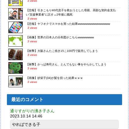
3 views
【悲報】引きこもり40代息子を救おうとした母親、高額な契約金支払
い“支援事業者”に託す→2年後に餓死
3 views
【悲報】ヤフオクでスマホを買った結果wwwwwwwwwwwwwwww
3 views
【画像】世界の日本人の分布図がこちらwwwwwwww
3 views
【衝撃】大阪さんたこ焼き15こ100円で販売してしまう
3 views
【衝撃】かっぱ寿司さん、とんでもない事をやらかしてしまう
3 views
【画像】紗栄子(34)が髪を切った結果ｗｗｗ
3 views
最近のコメント
通りすがりの沸き子さん
2023.10.14 14:46
やればできる子