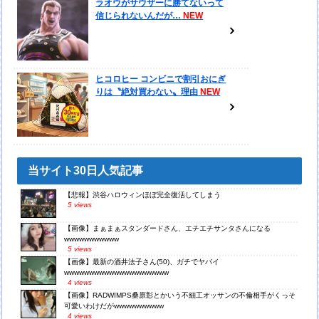
ラオウがサウザーに勝てないって
信じられないんだが…
ヒコロヒー コンビニで割引おにぎ
りは〝絶対買わない〟理由
当サイト30日人気記事
【悲報】渋谷ハロウィンほぼ完全復活してしまう
5 views
【画像】まぁまぁスタンダードさん、エチエチサンタさんになる
wwwwwwwwwww
5 views
【画像】最新の酒井法子さん(50)、ガチでヤバイ
wwwwwwwwwwwwwwwwwwwww
4 views
【画像】RADWIMPS桑原彰とかいう不細工オッサンの不倫相手がくっそ
可愛いわけだがwwwwwwwwww
4 views