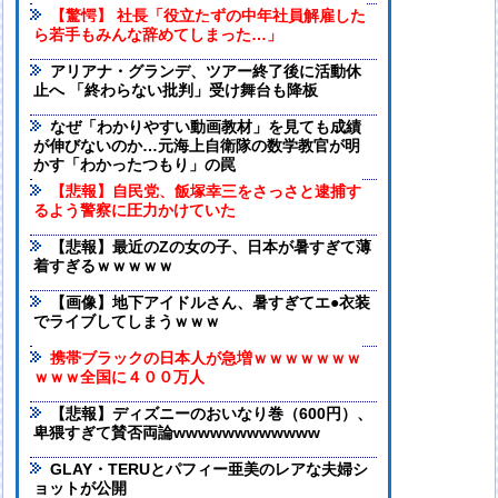
【驚愕】 社長「役立たずの中年社員解雇した
ら若手もみんな辞めてしまった…」
アリアナ・グランデ、ツアー終了後に活動休
止へ 「終わらない批判」受け舞台も降板
なぜ「わかりやすい動画教材」を見ても成績
が伸びないのか…元海上自衛隊の数学教官が明
かす「わかったつもり」の罠
【悲報】自民党、飯塚幸三をさっさと逮捕す
るよう警察に圧力かけていた
【悲報】最近のZの女の子、日本が暑すぎて薄
着すぎるｗｗｗｗｗ
【画像】地下アイドルさん、暑すぎてエ●衣装
でライブしてしまうｗｗｗ
携帯ブラックの日本人が急増ｗｗｗｗｗｗｗ
ｗｗｗ全国に４００万人
【悲報】ディズニーのおいなり巻（600円）、
卑猥すぎて賛否両論wwwwwwwwwwww
GLAY・TERUとパフィー亜美のレアな夫婦シ
ョットが公開