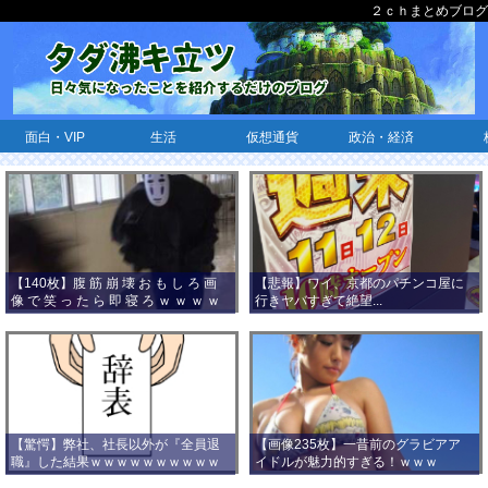
２ｃｈまとめブログ
面白・VIP
生活
仮想通貨
政治・経済
【140枚】腹 筋 崩 壊 お も し ろ 画
【悲報】ワイ、京都のパチンコ屋に
像 で 笑 っ た ら 即 寝 ろ ｗ ｗ ｗ ｗ
行きヤバすぎて絶望...
ｗ ｗ ｗ ｗ ｗ ｗ ｗ ｗ
【驚愕】弊社、社長以外が『全員退
【画像235枚】一昔前のグラビアア
職』した結果ｗｗｗｗｗｗｗｗｗｗ
イドルが魅力的すぎる！ｗｗｗ
ｗｗｗ