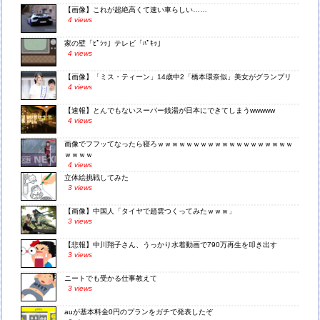
【画像】これが超絶高くて速い車らしい……
4 views
家の壁「ﾋﾟｼｯ」テレビ「ﾊﾟｷｯ」
4 views
【画像】「ミス・ティーン」14歳中2「橋本環奈似」美女がグランプリ
4 views
【速報】とんでもないスーパー銭湯が日本にできてしまうwwwww
4 views
画像でフフッてなったら寝ろｗｗｗｗｗｗｗｗｗｗｗｗｗｗｗｗｗｗｗ
ｗｗｗｗ
4 views
立体絵挑戦してみた
3 views
【画像】中国人「タイヤで趙雲つくってみたｗｗｗ」
3 views
【悲報】中川翔子さん、うっかり水着動画で790万再生を叩き出す
3 views
ニートでも受かる仕事教えて
3 views
auが基本料金0円のプランをガチで発表したぞ