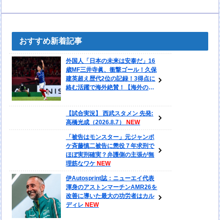
おすすめ新着記事
外国人「日本の未来は安泰だ」16
歳MF三井寺眞、衝撃ゴール！久保
建英超え歴代2位の記録！3得点に
絡む活躍で海外絶賛！【海外の反
応】
【試合実況】 西武スタメン 先発:
高橋光成（2026.8.7）
「被告はモンスター」元ジャンポ
ケ斉藤慎二被告に懲役７年求刑で
ほぼ実刑確実？弁護側の主張が無
理筋なワケ
伊Autosprint誌：ニューエイ代表
渾身のアストンマーチンAMR26を
改善に導いた最大の功労者はカル
ディレ