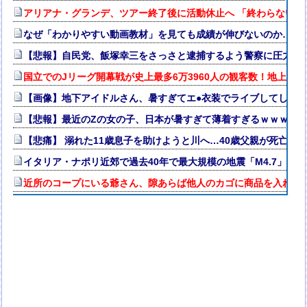
アリアナ・グランデ、ツアー終了後に活動休止へ 「終わらない批
なぜ「わかりやすい動画教材」を見ても成績が伸びないのか…元
【悲報】自民党、飯塚幸三をさっさと逮捕するよう警察に圧力か
国立でのJリーグ開幕戦が史上最多6万3960人の観客数！地上波
【画像】地下アイドルさん、暑すぎてエ●衣装でライブしてしま
【悲報】最近のZの女の子、日本が暑すぎて薄着すぎるｗｗｗｗ
【悲痛】 溺れた11歳息子を助けようと川へ…40歳父親が死亡 息
イタリア・ナポリ近郊で過去40年で最大規模の地震「M4.7」の
近所のコープにいる爺さん、隙あらば他人のカゴに商品を入れよ