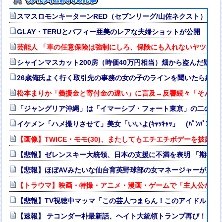
スマスロモンキーターンRED（セブンリーグ/山佐ネクスト）
GLAY・TERUとパフィー亜美のレアな夫婦ショットが公開
芸能人 「車の任意保険は強制にしろ、保険にも入れないヤツは運
シャインマスカット200房（時価40万円相当）畑から盗んだ疑いで男
26歳俺氏よく行く取引先の事務の女の子のラインを聞いたら結果
松本まりか「義援金と寄付金の違い」に言及→反響続々「そんな
「ジャングリア沖縄」は「イマーシブ・フォート東京」の二の舞
イケメン「ハメ撮りさせて」美女「いいよ(ｷｬｯｷｬｯ」 (ﾊﾟﾝﾊﾟﾝ→w
【画像】TWICE・モモ(30)、またしてもエチエチボデーを披露ww
【悲報】ゼレンスキー大統領、日本の支援に不満を表明 「期待さ
【悲報】ほぼAVみたいな仙台育英野球部の女マネージャーが見つか
【トラウマ】映画・特撮・アニメ・漫画・ゲームで「主人公がガ
【悲報】TV視聴中マッマ「この芸人つまらん！このアイドルブサ
【速報】 テコンダー朴最新話、ヘイト大統領トランプ再び！