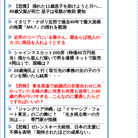
【悲痛】 溺れた11歳息子を助けようと川へ…
40歳父親が死亡 息子は母親が救助 愛知
イタリア・ナポリ近郊で過去40年で最大規模
の地震「M4.7」の揺れを観測
近所のコープにいる爺さん、隙あらば他人の
カゴに商品を入れようとする
シャインマスカット200房（時価40万円相
当）畑から盗んだ疑いで男を逮捕 ネットで販売
#岡山 | で、国籍は？
26歳俺氏よく行く取引先の事務の女の子のラ
インを聞いたら結果・・・
【恐怖】 東名高速で結婚式の衣装合わせに向
かっていた夫婦の車に何度も何度も追突した60
歳の男がヤバすぎる…こんなのに遭遇したらど
うすればいいの？
「ジャングリア沖縄」は「イマーシブ・フォ
ート東京」の二の舞に？ 「生き残る唯一の方
法は…」 専門家が指摘
【悲報】ゼレンスキー大統領、日本の支援に
不満を表明 「期待されたほどの成果ない」