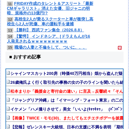
FRIDAY作成のタレント＆アスリート「最新
11
CMギャラリスト」消えた女優、旧ジャニの明
暗、規格外の13億円!?
高校生2人が乗るスクーターと車が衝突し高
12
校生ら2人が死傷、車の運転手を逮捕
【勝利】 西武ファン集合（2026.8.8）
13
【驚愕】 インドネシア、[ドラえもんが16
14
人発見されるｗｗｗｗｗｗｗｗｗ
職場の人妻と不倫をして、ついに、、、
15
■ おすすめ記事
シャインマスカット200房（時価40万円相当）畑から盗んだ疑いで男
26歳俺氏よく行く取引先の事務の女の子のラインを聞いたら結果
松本まりか「義援金と寄付金の違い」に言及→反響続々「そんな
「ジャングリア沖縄」は「イマーシブ・フォート東京」の二の舞
イケメン「ハメ撮りさせて」美女「いいよ(ｷｬｯｷｬｯ」 (ﾊﾟﾝﾊﾟﾝ→
【画像】TWICE・モモ(30)、またしてもエチエチボデーを披露ww
【悲報】ゼレンスキー大統領、日本の支援に不満を表明 「期待