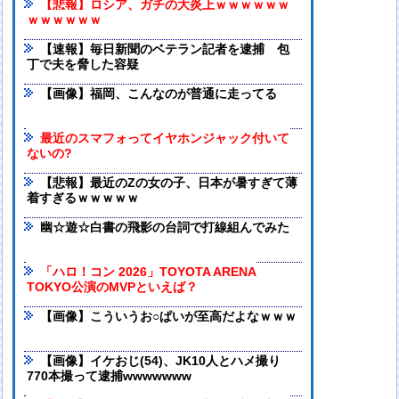
【悲報】ロシア、ガチの大炎上ｗｗｗｗｗｗ
ｗｗｗｗｗｗ
【速報】毎日新聞のベテラン記者を逮捕 包
丁で夫を脅した容疑
【画像】福岡、こんなのが普通に走ってる
最近のスマフォってイヤホンジャック付いて
ないの?
【悲報】最近のZの女の子、日本が暑すぎて薄
着すぎるｗｗｗｗｗ
幽☆遊☆白書の飛影の台詞で打線組んでみた
「ハロ！コン 2026」TOYOTA ARENA
TOKYO公演のMVPといえば？
【画像】こういうお○ぱいが至高だよなｗｗｗ
【画像】イケおじ(54)、JK10人とハメ撮り
770本撮って逮捕wwwwwww