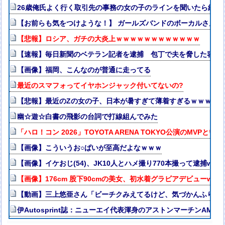
26歳俺氏よく行く取引先の事務の女の子のラインを聞いたら結果
【お前らも気をつけような！】 ガールズバンドのボーカルさん
【悲報】ロシア、ガチの大炎上ｗｗｗｗｗｗｗｗｗｗｗｗ
【速報】毎日新聞のベテラン記者を逮捕 包丁で夫を脅した容疑
【画像】福岡、こんなのが普通に走ってる
最近のスマフォってイヤホンジャック付いてないの?
【悲報】最近のZの女の子、日本が暑すぎて薄着すぎるｗｗｗｗ
幽☆遊☆白書の飛影の台詞で打線組んでみた
「ハロ！コン 2026」TOYOTA ARENA TOKYO公演のMVPとい
【画像】こういうお○ぱいが至高だよなｗｗｗ
【画像】イケおじ(54)、JK10人とハメ撮り770本撮って逮捕www
【画像】176cm 股下90cmの美女、初水着グラビアデビューw
【動画】三上悠亜さん「ビーチクみえてるけど、気づかんふりし
伊Autosprint誌：ニューエイ代表渾身のアストンマーチンAM