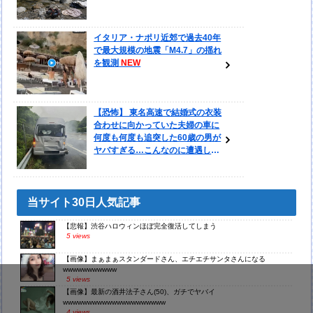
イタリア・ナポリ近郊で過去40年
で最大規模の地震「M4.7」の揺れ
を観測
【恐怖】 東名高速で結婚式の衣装
合わせに向かっていた夫婦の車に
何度も何度も追突した60歳の男が
ヤバすぎる…こんなのに遭遇した
らどうすればいいの？
当サイト30日人気記事
【悲報】渋谷ハロウィンほぼ完全復活してしまう
5 views
【画像】まぁまぁスタンダードさん、エチエチサンタさんになる
wwwwwwwwwww
5 views
【画像】最新の酒井法子さん(50)、ガチでヤバイ
wwwwwwwwwwwwwwwwwwwww
4 views