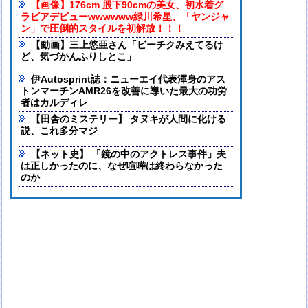
【画像】176cm 股下90cmの美女、初水着グ
ラビアデビューwwwwww緑川希星、「ヤンジャ
ン」で圧倒的スタイルを初解放！！！
【動画】三上悠亜さん「ビーチクみえてるけ
ど、気づかんふりしとこ」
伊Autosprint誌：ニューエイ代表渾身のアス
トンマーチンAMR26を改善に導いた最大の功労
者はカルディレ
【田舎のミステリー】 タヌキが人間に化ける
説、これ多分マジ
【ネット史】 「鏡の中のアクトレス事件」夫
は正しかったのに、なぜ喧嘩は終わらなかった
のか