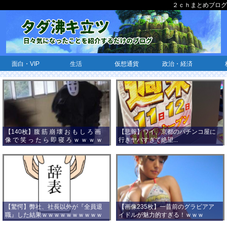
２ｃｈまとめブログ
面白・VIP
生活
仮想通貨
政治・経済
【140枚】腹 筋 崩 壊 お も し ろ 画
【悲報】ワイ、京都のパチンコ屋に
像 で 笑 っ た ら 即 寝 ろ ｗ ｗ ｗ ｗ
行きヤバすぎて絶望...
ｗ ｗ ｗ ｗ ｗ ｗ ｗ ｗ
【驚愕】弊社、社長以外が『全員退
【画像235枚】一昔前のグラビアア
職』した結果ｗｗｗｗｗｗｗｗｗｗ
イドルが魅力的すぎる！ｗｗｗ
ｗｗｗ