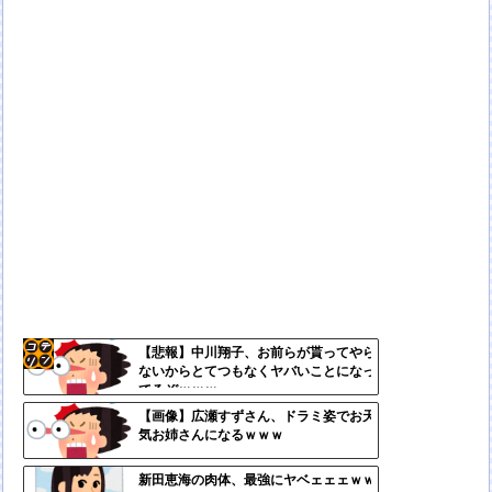
【悲報】中川翔子、お前らが貰ってやら
ないからとてつもなくヤバいことになっ
コテ
てるぞｗｗｗ
リン
【画像】広瀬すずさん、ドラミ姿でお天
気お姉さんになるｗｗｗ
- 固
定リ
新田恵海の肉体、最強にヤベェェェｗｗ