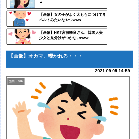
ｗ
ンク
自動
【画像】女の子がよく太ももにつけてる
ベルトみたいなやつwww
更新
ツー
【画像】HKT宮脇咲良さん、韓国人美
少女と見分けがつかないwww
ル
【画像】オカマ、轢かれる・・・
2021.09.09 14:59
面白・VIP