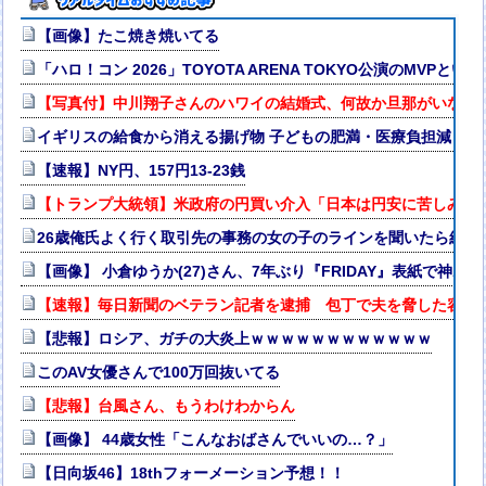
【画像】たこ焼き焼いてる
「ハロ！コン 2026」TOYOTA ARENA TOKYO公演のMVPとい
【写真付】中川翔子さんのハワイの結婚式、何故か旦那がいない
イギリスの給食から消える揚げ物 子どもの肥満・医療負担減らす 
【速報】NY円、157円13-23銭
【トランプ大統領】米政府の円買い介入「日本は円安に苦しみ助
26歳俺氏よく行く取引先の事務の女の子のラインを聞いたら結果
【画像】 小倉ゆうか(27)さん、7年ぶり『FRIDAY』表紙で神ボ
【速報】毎日新聞のベテラン記者を逮捕 包丁で夫を脅した容疑
【悲報】ロシア、ガチの大炎上ｗｗｗｗｗｗｗｗｗｗｗｗ
このAV女優さんで100万回抜いてる
【悲報】台風さん、もうわけわからん
【画像】 44歳女性「こんなおばさんでいいの…？」
【日向坂46】18thフォーメーション予想！！