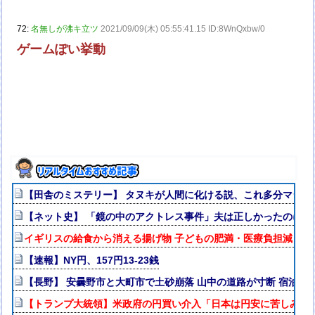
72:
名無しが沸キ立ツ
2021/09/09(木) 05:55:41.15 ID:8WnQxbw/0
ゲームぽい挙動
【田舎のミステリー】 タヌキが人間に化ける説、これ多分マジ
【ネット史】 「鏡の中のアクトレス事件」夫は正しかったのに、
イギリスの給食から消える揚げ物 子どもの肥満・医療負担減らす 
【速報】NY円、157円13-23銭
【長野】 安曇野市と大町市で土砂崩落 山中の道路が寸断 宿泊客
【トランプ大統領】米政府の円買い介入「日本は円安に苦しみ助