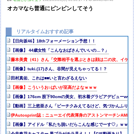
オカマなら普通にピンピンしてそう
リアルタイムおすすめ記事
【日向坂46】18thフォーメーション予想！！
【画像】 44歳女性「こんなおばさんでいいの…？」
藤本美貴（41）さん「交際相手を選ぶときは顔は二の次、イケメ
【画像】tuki.(17)さん、谷間が見えちゃってる！？
田村真佑、これは■■いと言わざるえない
【画像】こういうお○ぱいが至高だよなｗｗｗ
【画像】176cm 股下90cmの美女、初水着グラビアデビューw
【動画】三上悠亜さん「ビーチクみえてるけど、気づかんふりし
伊Autosprint誌：ニューエイ代表渾身のアストンマーチンAM
【画像】アイドル「私たち脱いだらこんな感じでーす♡」ｗｗｗ
今井春花キャスター 黒ブラがチラ見え！！【GIF動画あり】