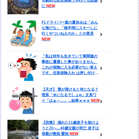
＆劇的な試合展開でSNSでも話題
に
F1ドライバー達の夏休みは「みん
な海だな」「南半球にスキーしに
行くやついねえのか」との意見
「私は何年も生きていて車関連の
事故に遭遇した事がありません、
これが保険に入る必要がない答え
です。任意保険入れ は押し付け」
←大炎上でボコボコにｗｗｗｗｗ
ｗｗｗｗｗｗ
【天才】 雪が溶けると何になる？
理系「水になるでしょw」文系ワ
イ「はぁ～…」→結果ｗｗｗ
【悲痛】 溺れた11歳息子を助けよ
うと川へ…40歳父親が死亡 息子は
母親が救助 愛知