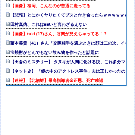
【画像】福岡、こんなのが普通に走ってる
【悲報】とにかくヤりたくてブスと付き合ったらｗｗｗｗｗｗｗｗ
田村真佑、これは■■いと言わざるえない
【画像】tuki.(17)さん、谷間が見えちゃってる！？
藤本美貴（41）さん「交際相手を選ぶときは顔は二の次、イケメ
宝焼酎がとんでもない飲み物を作ったと話題に
【田舎のミステリー】 タヌキが人間に化ける説、これ多分マジ
【ネット史】 「鏡の中のアクトレス事件」夫は正しかったのに、
【速報】【北朝鮮】最高指導者金正恩、死亡確認