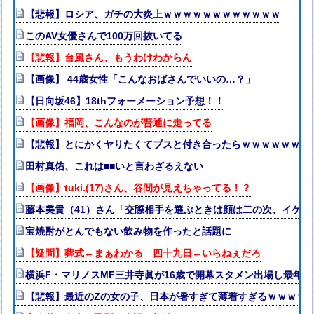
【悲報】ロシア、ガチの大炎上ｗｗｗｗｗｗｗｗｗｗｗｗ
このAV女優さんで100万回抜いてる
【悲報】台風さん、もうわけわからん
【画像】 44歳女性「こんなおばさんでいいの…？」
【日向坂46】18thフォーメーション予想！！
【画像】福岡、こんなのが普通に走ってる
【悲報】とにかくヤりたくてブスと付き合ったらｗｗｗｗｗｗｗｗ
田村真佑、これは■■いと言わざるえない
【画像】tuki.(17)さん、谷間が見えちゃってる！？
藤本美貴（41）さん「交際相手を選ぶときは顔は二の次、イケメ
宝焼酎がとんでもない飲み物を作ったと話題に
【疑問】葬式←まぁわかる 四十九日←いらねぇだろ
横浜F・マリノスMF三井寺眞が16歳で開幕スタメン出場し最年
【悲報】最近のZの女の子、日本が暑すぎて薄着すぎるｗｗｗｗ