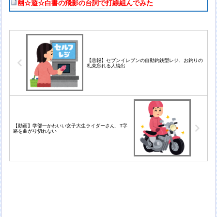
幽☆遊☆白書の飛影の台詞で打線組んでみた
【悲報】セブンイレブンの自動釣銭型レジ、お釣りの
札束忘れる人続出
【動画】学部一かわいい女子大生ライダーさん、T字
路を曲がり切れない