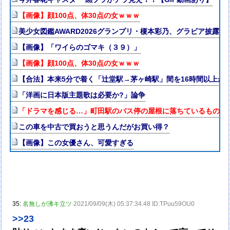
【画像】顔100点、体30点の女ｗｗｗ
美少女図鑑AWARD2026グランプリ・榎本彩乃、グラビア披露
【画像】「ワイらのゴマキ（３９）」
【画像】顔100点、体30点の女ｗｗｗ
【合法】本来5分で着く「辻堂駅→茅ヶ崎駅」間を16時間以上か
「洋画に日本版主題歌は必要か?」論争
「ドラマを感じる…」町田駅のバス停の屋根に落ちているものが“
この車を中古で買おうと思うんだがお買い得？
【画像】この女優さん、可愛すぎる
35:
名無しが沸キ立ツ
2021/09/09(木) 05:37:34.48 ID:TPuu59OU0
>>23