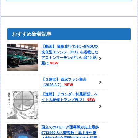
おすすめ新着記事
【動画】 撮影走行でホンダADUO
改良型エンジン（PU）を搭載した
アストンマーチンが“いい音”と話
題に
【３連敗】 西武ファン集合
（2026.8.7）
【速報】 テコンダー朴最新話、ヘ
イト大統領トランプ再び！
国立でのJリーグ開幕戦が史上最多
6万3960人の観客数！地上波中継