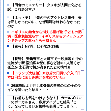
【田舎のミステリー】 タヌキが人間に化ける
説、これ多分マジ
【ネット史】 「鏡の中のアクトレス事件」夫
は正しかったのに、なぜ喧嘩は終わらなかった
のか
イギリスの給食から消える揚げ物 子どもの肥
満・医療負担減らす | イギリスからフィッシュア
ンドチップス取ったら何残るん
【速報】NY円、157円13-23銭
【長野】 安曇野市と大町市で土砂崩落 山中の
道路が寸断 宿泊客や登山客など計400人近くが
孤立か 土石流で橋が流されたとの情報も
【トランプ大統領】米政府の円買い介入「日
本は円安に苦しみ助けを求めていた」
26歳俺氏よく行く取引先の事務の女の子のラ
インを聞いたら結果・・・
【お前らも気をつけような！】 ガールズバン
ドのボーカルさん、客席ダイブした結果『こ
う』なってしまいお気持ち表明してしまう…