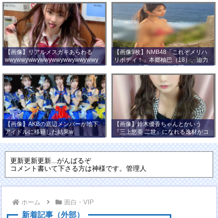
【画像】リアルメスガキあらわる
【画像9枚】NMB48「これぞメリハ
wwywwywwywwywwywwywwywwy
リボディ！」本郷柚巴（18）、迫力
wwy
バストの水着ショット公開！
【画像】AKBの底辺メンバーが地下
【画像】鈴木優香ちゃんとかいう
アイドルに移籍した結果w
『三上悠亜 二世』になれる逸材がコ
チラ
更新更新更新...がんばるぞ
コメント書いて下さる方は神様です。管理人
ホーム
面白・VIP
新着記事（外部）