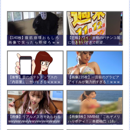
【140枚】腹 筋 崩 壊 お も し ろ
【悲報】ワイ、京都のパチンコ屋
画 像 で 笑 っ た ら 即 寝 ろ ｗ ｗ
に行きヤバすぎて絶望...
ｗ ｗ ｗ ｗ ｗ ｗ ｗ ｗ ｗ ｗ
【衝撃】昔のポテトチップスの
【画像235枚】一昔前のグラビア
『内容量』、ヤバすぎるｗｗｗｗ
アイドルが魅力的すぎる！ｗｗｗ
ｗｗｗｗ
【画像】リアルメスガキあらわる
【画像9枚】NMB48「これぞメリ
wwywwywwywwywwywwywwyw
ハリボディ！」本郷柚巴（18）、
wywwy
迫力バストの水着ショット公開！