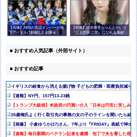
【画像】AKBの底辺メンバーが地
【画像】鈴木優香ちゃんとかいう
下アイドルに移籍した結果w
『三上悠亜 二世』になれる逸材
がコチラ
■ おすすめ人気記事（外部サイト）
■ おすすめ記事
イギリスの給食から消える揚げ物 子どもの肥満・医療負担減らす
【速報】NY円、157円13-23銭
【トランプ大統領】米政府の円買い介入「日本は円安に苦しみ助
26歳俺氏よく行く取引先の事務の女の子のラインを聞いたら結果
【画像】 小倉ゆうか(27)さん、7年ぶり『FRIDAY』表紙で神ボ
【速報】毎日新聞のベテラン記者を逮捕 包丁で夫を脅した容疑