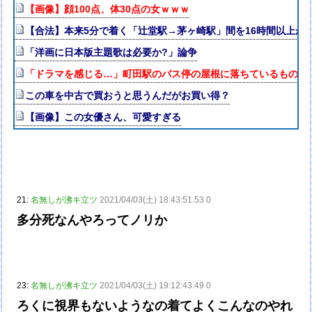
【画像】顔100点、体30点の女ｗｗｗ
【合法】本来5分で着く「辻堂駅→茅ヶ崎駅」間を16時間以上か
「洋画に日本版主題歌は必要か?」論争
「ドラマを感じる…」町田駅のバス停の屋根に落ちているものが“
この車を中古で買おうと思うんだがお買い得？
【画像】この女優さん、可愛すぎる
21:
名無しが沸キ立ツ
2021/04/03(土) 18:43:51.53 0
多分死なんやろってノリか
23:
名無しが沸キ立ツ
2021/04/03(土) 19:12:43.49 0
ろくに視界もないようなの着てよくこんなのやれ