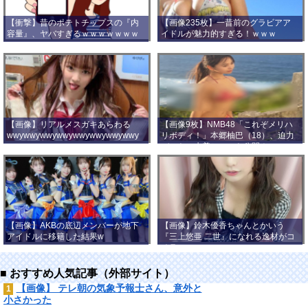
【衝撃】昔のポテトチップスの『内
【画像235枚】一昔前のグラビアア
容量』、ヤバすぎるｗｗｗｗｗｗｗ
イドルが魅力的すぎる！ｗｗｗ
ｗ
【画像】リアルメスガキあらわる
【画像9枚】NMB48「これぞメリハ
wwywwywwywwywwywwywwywwy
リボディ！」本郷柚巴（18）、迫力
wwy
バストの水着ショット公開！
【画像】AKBの底辺メンバーが地下
【画像】鈴木優香ちゃんとかいう
アイドルに移籍した結果w
『三上悠亜 二世』になれる逸材がコ
チラ
■ おすすめ人気記事（外部サイト）
【画像】 テレ朝の気象予報士さん、意外と
1
小さかった