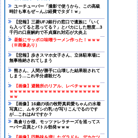
ユーチューバー「撮影で使うから、この高級
時計も車もぜ～んぶ経費でタダ！ｗ」
【悲報】三菱UFJ銀行の窓口で遺族に「いく
ら入ってると思ってる？」とバカにした態度…3
千円の口座解約で不貞腐れ対応が大炎上
昼飯にサッポロ味噌ラーメン作った！ｗｗｗ
（※画像あり）
【悲報】歩きスマホ女子さん、立体駐車場に
無事格納されてしまう
熊さん、人間が勝手に山壊した結果殺されて
しまう…これ半分虐殺だろ
【画像】避難所のリアル、レベチｗｗｗｗｗ
ｗｗｗｗｗｗｗｗｗｗｗｗｗｗｗｗｗｗｗｗｗ
ｗｗ
【画像】16歳の頃の牧野真莉愛ちゃんの水着
写真に、ムキダシの乳○が写りこんでるのです
が…これはAIですか？
島倉りか様、モッツァレラチーズを巡ってス
ーパー店員とバトル勃発ｗｗｗ
【画像】円熟味を増したグラドル、デカケツ