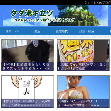
２ｃｈまとめブログ
面白・VIP
生活
仮想通貨
政治・経済
【140枚】腹 筋 崩 壊 お も し ろ 画
【悲報】ワイ、京都のパチンコ屋に
像 で 笑 っ た ら 即 寝 ろ ｗ ｗ ｗ ｗ
行きヤバすぎて絶望...
ｗ ｗ ｗ ｗ ｗ ｗ ｗ ｗ
【驚愕】弊社、社長以外が『全員退
【画像235枚】一昔前のグラビアア
職』した結果ｗｗｗｗｗｗｗｗｗｗ
イドルが魅力的すぎる！ｗｗｗ
ｗｗｗ