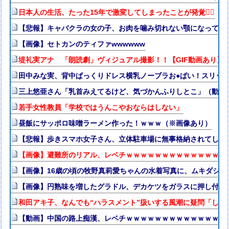
日本人の生活、たった15年で激変してしまったことが発覚🤦‍♂
【悲報】キャバクラの女の子、お肉を噛み切れない顎になってし
【画像】セトカンのティファwwwwww
堤礼実アナ 「朗読劇」ヴィジュアル撮影！！【GIF動画あり】
田中みな実、背中ぱっくりドレス横乳ノーブラお●ぱい！スリッ
三上悠亜さん「乳首みえてるけど、気づかんふりしとこ」（動画
若手女性教員「学校ではうんこやおならはしない」
昼飯にサッポロ味噌ラーメン作った！ｗｗｗ（※画像あり）
【悲報】歩きスマホ女子さん、立体駐車場に無事格納されてしま
【画像】避難所のリアル、レベチｗｗｗｗｗｗｗｗｗｗｗｗｗｗ
【画像】16歳の頃の牧野真莉愛ちゃんの水着写真に、ムキダシの
【画像】円熟味を増したグラドル、デカケツをガラスに押し付け悩
和田アキ子、なんでも“ハラスメント”扱いする風潮に疑問「しゃ
【動画】中国の路上痴漢、レベチｗｗｗｗｗｗｗｗｗｗｗｗｗｗ