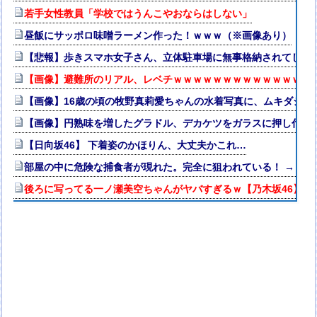
若手女性教員「学校ではうんこやおならはしない」
昼飯にサッポロ味噌ラーメン作った！ｗｗｗ（※画像あり）
【悲報】歩きスマホ女子さん、立体駐車場に無事格納されてしま
【画像】避難所のリアル、レベチｗｗｗｗｗｗｗｗｗｗｗｗｗｗ
【画像】16歳の頃の牧野真莉愛ちゃんの水着写真に、ムキダシの
【画像】円熟味を増したグラドル、デカケツをガラスに押し付け悩
【日向坂46】 下着姿のかほりん、大丈夫かこれ…
部屋の中に危険な捕食者が現れた。完全に狙われている！ → 襲
後ろに写ってる一ノ瀬美空ちゃんがヤバすぎるｗ【乃木坂46】