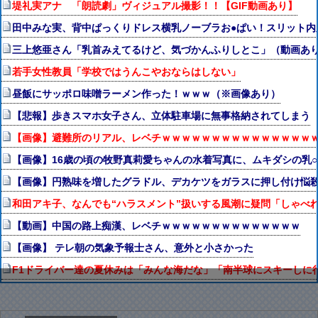
堤礼実アナ 「朗読劇」ヴィジュアル撮影！！【GIF動画あり】
田中みな実、背中ぱっくりドレス横乳ノーブラお●ぱい！スリット内
三上悠亜さん「乳首みえてるけど、気づかんふりしとこ」（動画あ
若手女性教員「学校ではうんこやおならはしない」
昼飯にサッポロ味噌ラーメン作った！ｗｗｗ（※画像あり）
【悲報】歩きスマホ女子さん、立体駐車場に無事格納されてしまう
【画像】避難所のリアル、レベチｗｗｗｗｗｗｗｗｗｗｗｗｗｗｗ
【画像】16歳の頃の牧野真莉愛ちゃんの水着写真に、ムキダシの乳○
【画像】円熟味を増したグラドル、デカケツをガラスに押し付け悩殺
和田アキ子、なんでも“ハラスメント”扱いする風潮に疑問「しゃべ
【動画】中国の路上痴漢、レベチｗｗｗｗｗｗｗｗｗｗｗｗｗｗ
【画像】 テレ朝の気象予報士さん、意外と小さかった
F1ドライバー達の夏休みは「みんな海だな」「南半球にスキーしに