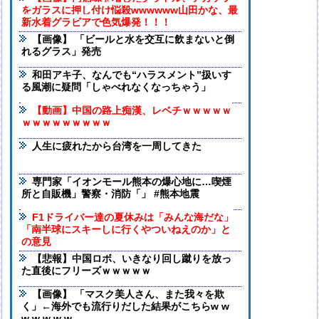
をガラスに押し付け悩殺wwwwww山田かな、最
新水着グラビアで色気爆発！！！
【画像】 「ビールと水を交互に飲まないと倒
れるグラス」発売
和田アキ子、なんでも“ハラスメント”扱いす
る風潮に疑問「しゃべれなくなっちゃう」
【動画】中国の路上痴漢、レベチｗｗｗｗｗ
ｗｗｗｗｗｗｗｗｗ
人生に疲れたから台湾を一周してきた
専門家「イオンモール熊本の爆心地に…喫煙
所と自販機」警察・消防「」 #熊本地震
F1ドライバー達の夏休みは「みんな海だな」
「南半球にスキーしに行くやついねえのか」と
の意見
【悲報】中国ロボ、いきなり回し蹴りを放っ
た直後にフリーズｗｗｗｗｗ
【画像】 「マスク美人さん、また我々を欺
く」←海外でも流行りだした結果がこちらw w