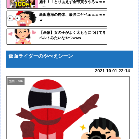
施中！！とりあえず全部買うやろｗｗｗ
ンク
ｗｗ
自動
新田恵海の肉体、最強にヤベェェェｗｗ
ｗ
更新
ツー
【画像】女の子がよく太ももにつけてる
ベルトみたいなやつwww
ル
仮面ライダーのやべえシーン
2021.10.01 22:14
面白・VIP