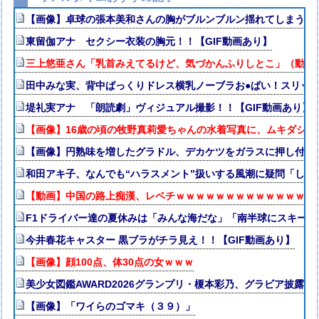
【画像】卓球の張本美和さんの胸がブルンブルン揺れてしまう ※
東留伽アナ セクシー衣装の胸元！！【GIF動画あり】
三上悠亜さん「乳首みえてるけど、気づかんふりしとこ」（動画
田中みな実、背中ぱっくりドレス横乳ノーブラお●ぱい！スリッ
堤礼実アナ 「朗読劇」ヴィジュアル撮影！！【GIF動画あり】
【画像】16歳の頃の牧野真莉愛ちゃんの水着写真に、ムキダシの
【画像】円熟味を増したグラドル、デカケツをガラスに押し付け悩
和田アキ子、なんでも“ハラスメント”扱いする風潮に疑問「しゃ
【動画】中国の路上痴漢、レベチｗｗｗｗｗｗｗｗｗｗｗｗｗｗ
F1ドライバー達の夏休みは「みんな海だな」「南半球にスキー
今井春花キャスター 黒ブラがチラ見え！！【GIF動画あり】
【画像】顔100点、体30点の女ｗｗｗ
美少女図鑑AWARD2026グランプリ・榎本彩乃、グラビア披露
【画像】「ワイらのゴマキ（３９）」