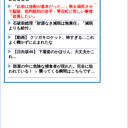
w w w w w
「以前は放獣が基本だった…」熊を溺死させ
て駆除、批判殺到の岩手・雫石町に苦しい事情
「改善したい」
石破前総理「財源なき減税は無責任」「減税
よりも給付」
【動画】 クソガキロケット、怖すぎる…これ
よく轢かずに止まれたな
【日向坂46】 下着姿のかほりん、大丈夫かこ
れ…
部屋の中に危険な捕食者が現れた。完全に狙
われている！ → 襲ってくる瞬間はこちらです…