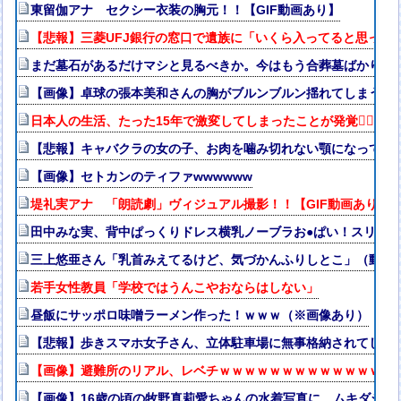
東留伽アナ セクシー衣装の胸元！！【GIF動画あり】
【悲報】三菱UFJ銀行の窓口で遺族に「いくら入ってると思って
まだ墓石があるだけマシと見るべきか。今はもう合葬墓ばかり
【画像】卓球の張本美和さんの胸がブルンブルン揺れてしまう ※g
日本人の生活、たった15年で激変してしまったことが発覚🤦‍♂
【悲報】キャバクラの女の子、お肉を噛み切れない顎になってし
【画像】セトカンのティファwwwwww
堤礼実アナ 「朗読劇」ヴィジュアル撮影！！【GIF動画あり】
田中みな実、背中ぱっくりドレス横乳ノーブラお●ぱい！スリッ
三上悠亜さん「乳首みえてるけど、気づかんふりしとこ」（動画
若手女性教員「学校ではうんこやおならはしない」
昼飯にサッポロ味噌ラーメン作った！ｗｗｗ（※画像あり）
【悲報】歩きスマホ女子さん、立体駐車場に無事格納されてしま
【画像】避難所のリアル、レベチｗｗｗｗｗｗｗｗｗｗｗｗｗｗ
【画像】16歳の頃の牧野真莉愛ちゃんの水着写真に、ムキダシの