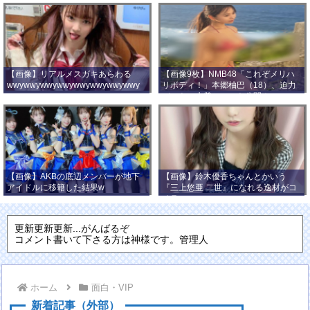
【画像】リアルメスガキあらわる
【画像9枚】NMB48「これぞメリハ
wwywwywwywwywwywwywwywwy
リボディ！」本郷柚巴（18）、迫力
wwy
バストの水着ショット公開！
【画像】AKBの底辺メンバーが地下
【画像】鈴木優香ちゃんとかいう
アイドルに移籍した結果w
『三上悠亜 二世』になれる逸材がコ
チラ
更新更新更新...がんばるぞ
コメント書いて下さる方は神様です。管理人
ホーム
面白・VIP
新着記事（外部）