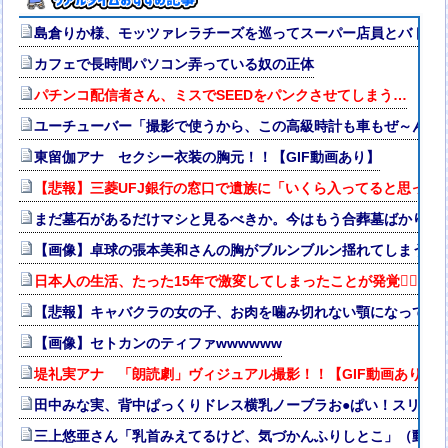
島倉りか様、モッツァレラチーズを巡ってスーパー店員とバトル
カフェで長時間パソコン弄っている奴の正体
パチンコ配信者さん、ミスでSEEDをパンクさせてしまう…
ユーチューバー「撮影で使うから、この高級時計も車もぜ～んぶ
東留伽アナ セクシー衣装の胸元！！【GIF動画あり】
【悲報】三菱UFJ銀行の窓口で遺族に「いくら入ってると思って
まだ墓石があるだけマシと見るべきか。今はもう合葬墓ばかり
【画像】卓球の張本美和さんの胸がブルンブルン揺れてしまう ※g
日本人の生活、たった15年で激変してしまったことが発覚🤦‍♂
【悲報】キャバクラの女の子、お肉を噛み切れない顎になってし
【画像】セトカンのティファwwwwww
堤礼実アナ 「朗読劇」ヴィジュアル撮影！！【GIF動画あり】
田中みな実、背中ぱっくりドレス横乳ノーブラお●ぱい！スリッ
三上悠亜さん「乳首みえてるけど、気づかんふりしとこ」（動画