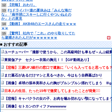
【悲報】 おわり。
12
F1ドライバー達の夏休みは「みんな海だ
13
な」「南半球にスキーしに行くやついねえの
か」との意見
【動画】 AKB48のエースさんの走りｗｗｗ
14
ｗｗ
【驚愕】 社内で「これ」のやり取りしてた
15
ら逮捕されたんだがｗｗｗｗｗｗｗ
■ おすすめ記事
ユーチューバー「撮影で使うから、この高級時計も車もぜ～んぶ経
東留伽アナ セクシー衣装の胸元！！【GIF動画あり】
【悲報】三菱UFJ銀行の窓口で遺族に「いくら入ってると思ってる
まだ墓石があるだけマシと見るべきか。今はもう合葬墓ばかり
【画像】卓球の張本美和さんの胸がブルンブルン揺れてしまう ※gi
日本人の生活、たった15年で激変してしまったことが発覚🤦‍♂
【悲報】キャバクラの女の子、お肉を噛み切れない顎になってしま
【画像】セトカンのティファwwwwww