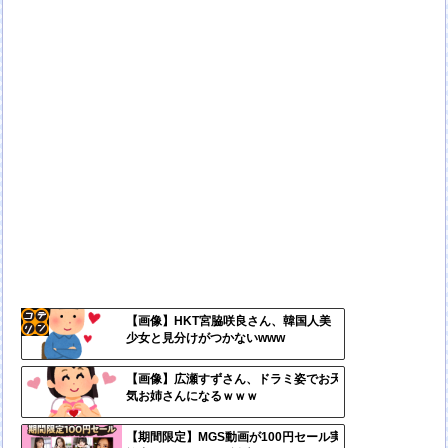
【画像】HKT宮脇咲良さん、韓国人美
少女と見分けがつかないwww
コテ
リン
【画像】広瀬すずさん、ドラミ姿でお天
気お姉さんになるｗｗｗ
- 固
定リ
【期間限定】MGS動画が100円セール実