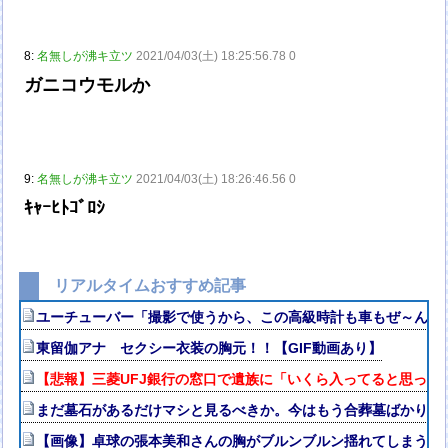
8:
名無しが沸キ立ツ
2021/04/03(土) 18:25:56.78 0
ガニコウモルか
9:
名無しが沸キ立ツ
2021/04/03(土) 18:26:46.56 0
ｷｬｰﾋﾄｺﾞﾛｼ
リアルタイムおすすめ記事
ユーチューバー「撮影で使うから、この高級時計も車もぜ～んぶ
東留伽アナ セクシー衣装の胸元！！【GIF動画あり】
【悲報】三菱UFJ銀行の窓口で遺族に「いくら入ってると思って
まだ墓石があるだけマシと見るべきか。今はもう合葬墓ばかり
【画像】卓球の張本美和さんの胸がブルンブルン揺れてしまう ※