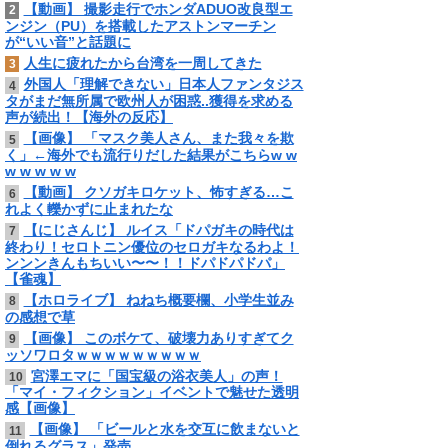
【動画】 撮影走行でホンダADUO改良型エ
2
ンジン（PU）を搭載したアストンマーチン
が“いい音”と話題に
人生に疲れたから台湾を一周してきた
3
外国人「理解できない」日本人ファンタジス
4
タがまだ無所属で欧州人が困惑..獲得を求める
声が続出！【海外の反応】
【画像】 「マスク美人さん、また我々を欺
5
く」←海外でも流行りだした結果がこちらw w
w w w w w
【動画】 クソガキロケット、怖すぎる…こ
6
れよく轢かずに止まれたな
【にじさんじ】 ルイス「ドパガキの時代は
7
終わり！セロトニン優位のセロガキなるわよ！
ンンンきんもちいい〜〜！！ドパドパドパ」
【雀魂】
【ホロライブ】 ねねち概要欄、小学生並み
8
の感想で草
【画像】 このボケて、破壊力ありすぎてク
9
ッソワロタｗｗｗｗｗｗｗｗｗ
宮澤エマに「国宝級の浴衣美人」の声！
10
「マイ・フィクション」イベントで魅せた透明
感【画像】
【画像】 「ビールと水を交互に飲まないと
11
倒れるグラス」発売