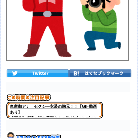
東留伽アナ セクシー衣装の胸元！！【GIF動画
あり】
【画像】卓球の張本美和さんの胸がブルンブルン
揺れてしまう ※gifあり