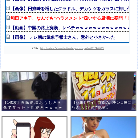
【画像】円熟味を増したグラドル、デカケツをガラスに押し付け悩
和田アキ子、なんでも“ハラスメント”扱いする風潮に疑問「しゃ
【動画】中国の路上痴漢、レベチｗｗｗｗｗｗｗｗｗｗｗｗｗｗ
【画像】 テレ朝の気象予報士さん、意外と小さかった
元スレ：
https://matsuri.5ch.net/test/read.cgi/morningcoffee/1617440595/
【140枚】腹 筋 崩 壊 お も し ろ 画
【悲報】ワイ、京都のパチンコ屋に
像 で 笑 っ た ら 即 寝 ろ ｗ ｗ ｗ ｗ
行きヤバすぎて絶望...
ｗ ｗ ｗ ｗ ｗ ｗ ｗ ｗ