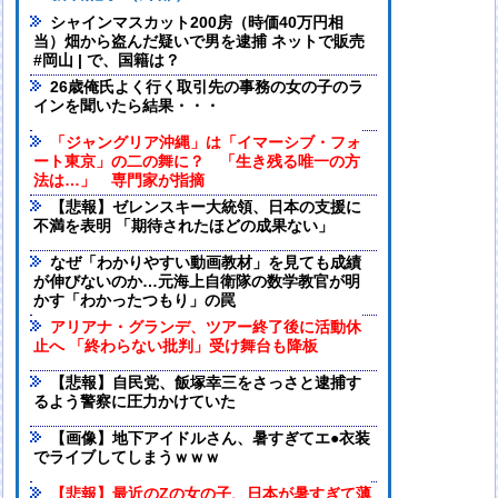
シャインマスカット200房（時価40万円相
当）畑から盗んだ疑いで男を逮捕 ネットで販売
#岡山 | で、国籍は？
26歳俺氏よく行く取引先の事務の女の子のラ
インを聞いたら結果・・・
「ジャングリア沖縄」は「イマーシブ・フォ
ート東京」の二の舞に？ 「生き残る唯一の方
法は…」 専門家が指摘
【悲報】ゼレンスキー大統領、日本の支援に
不満を表明 「期待されたほどの成果ない」
なぜ「わかりやすい動画教材」を見ても成績
が伸びないのか…元海上自衛隊の数学教官が明
かす「わかったつもり」の罠
アリアナ・グランデ、ツアー終了後に活動休
止へ 「終わらない批判」受け舞台も降板
【悲報】自民党、飯塚幸三をさっさと逮捕す
るよう警察に圧力かけていた
【画像】地下アイドルさん、暑すぎてエ●衣装
でライブしてしまうｗｗｗ
【悲報】最近のZの女の子、日本が暑すぎて薄