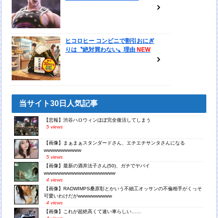
ヒコロヒー コンビニで割引おにぎ
りは〝絶対買わない〟理由
当サイト30日人気記事
【悲報】渋谷ハロウィンほぼ完全復活してしまう
5 views
【画像】まぁまぁスタンダードさん、エチエチサンタさんになる
wwwwwwwwwww
5 views
【画像】最新の酒井法子さん(50)、ガチでヤバイ
wwwwwwwwwwwwwwwwwwwww
4 views
【画像】RADWIMPS桑原彰とかいう不細工オッサンの不倫相手がくっそ
可愛いわけだがwwwwwwwwww
4 views
【画像】これが超絶高くて速い車らしい……