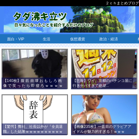
２ｃｈまとめブログ
面白・VIP
生活
仮想通貨
政治・経済
【140枚】腹 筋 崩 壊 お も し ろ 画
【悲報】ワイ、京都のパチンコ屋に
像 で 笑 っ た ら 即 寝 ろ ｗ ｗ ｗ ｗ
行きヤバすぎて絶望...
ｗ ｗ ｗ ｗ ｗ ｗ ｗ ｗ
【驚愕】弊社、社長以外が『全員退
【画像235枚】一昔前のグラビアア
職』した結果ｗｗｗｗｗｗｗｗｗｗ
イドルが魅力的すぎる！ｗｗｗ
ｗｗｗ