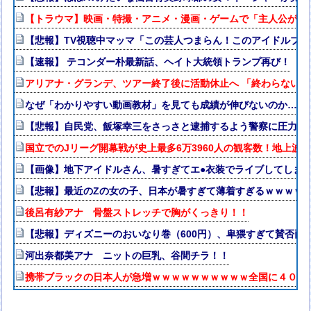
【トラウマ】映画・特撮・アニメ・漫画・ゲームで「主人公がガ
【悲報】TV視聴中マッマ「この芸人つまらん！このアイドルブ
【速報】 テコンダー朴最新話、ヘイト大統領トランプ再び！
アリアナ・グランデ、ツアー終了後に活動休止へ 「終わらない
なぜ「わかりやすい動画教材」を見ても成績が伸びないのか…元
【悲報】自民党、飯塚幸三をさっさと逮捕するよう警察に圧力か
国立でのJリーグ開幕戦が史上最多6万3960人の観客数！地上波
【画像】地下アイドルさん、暑すぎてエ●衣装でライブしてしま
【悲報】最近のZの女の子、日本が暑すぎて薄着すぎるｗｗｗｗ
後呂有紗アナ 骨盤ストレッチで胸がくっきり！！
【悲報】ディズニーのおいなり巻（600円）、卑猥すぎて賛否両論w
河出奈都美アナ ニットの巨乳、谷間チラ！！
携帯ブラックの日本人が急増ｗｗｗｗｗｗｗｗｗｗ全国に４００