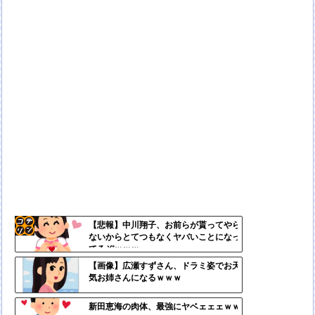
【悲報】中川翔子、お前らが貰ってやら
ないからとてつもなくヤバいことになっ
コテ
てるぞｗｗｗ
リン
【画像】広瀬すずさん、ドラミ姿でお天
気お姉さんになるｗｗｗ
- 固
定リ
新田恵海の肉体、最強にヤベェェェｗｗ