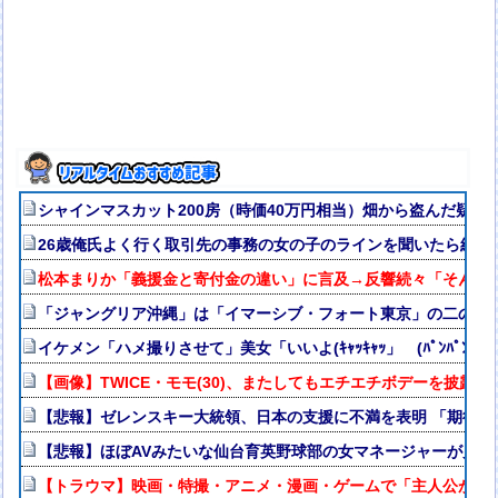
シャインマスカット200房（時価40万円相当）畑から盗んだ疑いで男
26歳俺氏よく行く取引先の事務の女の子のラインを聞いたら結果
松本まりか「義援金と寄付金の違い」に言及→反響続々「そんな
「ジャングリア沖縄」は「イマーシブ・フォート東京」の二の舞
イケメン「ハメ撮りさせて」美女「いいよ(ｷｬｯｷｬｯ」 (ﾊﾟﾝﾊﾟﾝ→w
【画像】TWICE・モモ(30)、またしてもエチエチボデーを披露ww
【悲報】ゼレンスキー大統領、日本の支援に不満を表明 「期待さ
【悲報】ほぼAVみたいな仙台育英野球部の女マネージャーが見つか
【トラウマ】映画・特撮・アニメ・漫画・ゲームで「主人公がガ