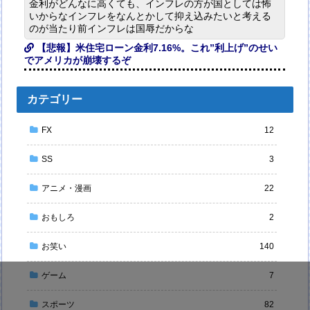
金利がどんなに高くても、インフレの方が国としては怖
いからなインフレをなんとかして抑え込みたいと考える
のが当たり前インフレは国辱だからな
【悲報】米住宅ローン金利7.16%。これ”利上げ”のせい
でアメリカが崩壊するぞ
カテゴリー
FX
12
SS
3
アニメ・漫画
22
おもしろ
2
お笑い
140
ゲーム
7
スポーツ
82