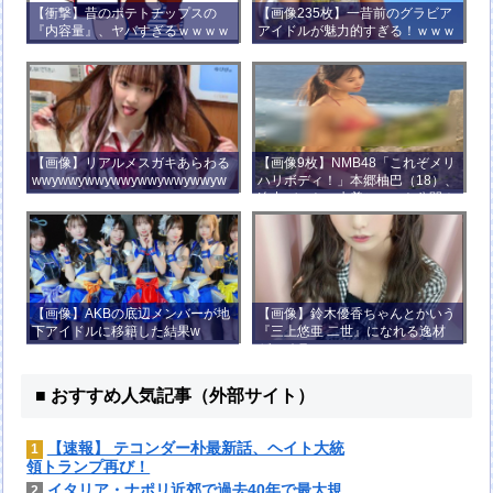
【衝撃】昔のポテトチップスの
【画像235枚】一昔前のグラビア
『内容量』、ヤバすぎるｗｗｗｗ
アイドルが魅力的すぎる！ｗｗｗ
ｗｗｗｗ
【画像】リアルメスガキあらわる
【画像9枚】NMB48「これぞメリ
wwywwywwywwywwywwywwyw
ハリボディ！」本郷柚巴（18）、
wywwy
迫力バストの水着ショット公開！
【画像】AKBの底辺メンバーが地
【画像】鈴木優香ちゃんとかいう
下アイドルに移籍した結果w
『三上悠亜 二世』になれる逸材
がコチラ
■ おすすめ人気記事（外部サイト）
【速報】 テコンダー朴最新話、ヘイト大統
1
領トランプ再び！
イタリア・ナポリ近郊で過去40年で最大規
2