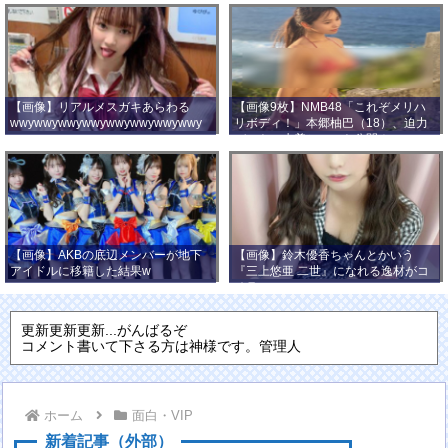
【画像】リアルメスガキあらわる
【画像9枚】NMB48「これぞメリハ
wwywwywwywwywwywwywwywwy
リボディ！」本郷柚巴（18）、迫力
wwy
バストの水着ショット公開！
【画像】AKBの底辺メンバーが地下
【画像】鈴木優香ちゃんとかいう
アイドルに移籍した結果w
『三上悠亜 二世』になれる逸材がコ
チラ
更新更新更新...がんばるぞ
コメント書いて下さる方は神様です。管理人
ホーム
面白・VIP
新着記事（外部）