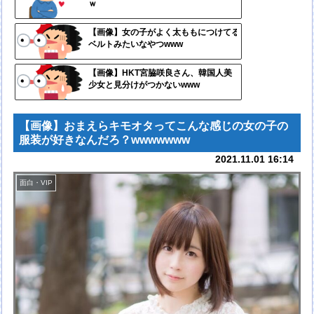
ｗ
ンク
自動
【画像】女の子がよく太ももにつけてる
ベルトみたいなやつwww
更新
ツー
【画像】HKT宮脇咲良さん、韓国人美
少女と見分けがつかないwww
ル
【画像】おまえらキモオタってこんな感じの女の子の
服装が好きなんだろ？wwwwwww
2021.11.01 16:14
面白・VIP