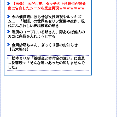
【画像】 あだち充、タッチの上杉達也が浅倉
南に告白したシーンを完全再現ｗｗｗｗｗｗｗ
今の価値観に照らせば女性蔑視やルッキズ
ム… 『落語』の世界もセリフ変更や改作、現
代にふさわしい表現模索の動き
近所のコープにいる爺さん、隙あらば他人の
カゴに商品を入れようとする
金川紗耶ちゃん、ぎっくり腰のお知らせ…
【乃木坂46】
松本まりか「義援金と寄付金の違い」に言及
→反響続々「そんな違いあったの知りませんで
した」