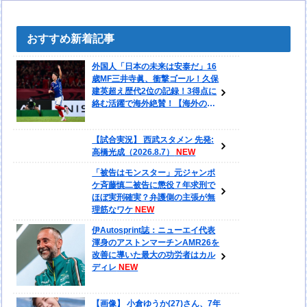
おすすめ新着記事
外国人「日本の未来は安泰だ」16
歳MF三井寺眞、衝撃ゴール！久保
建英超え歴代2位の記録！3得点に
絡む活躍で海外絶賛！【海外の反
応】
【試合実況】 西武スタメン 先発:
高橋光成（2026.8.7）
「被告はモンスター」元ジャンポ
ケ斉藤慎二被告に懲役７年求刑で
ほぼ実刑確実？弁護側の主張が無
理筋なワケ
伊Autosprint誌：ニューエイ代表
渾身のアストンマーチンAMR26を
改善に導いた最大の功労者はカル
ディレ
【画像】 小倉ゆうか(27)さん、7年