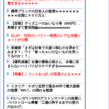
着すぎるｗｗｗｗｗ
携帯ブラックの日本人が急増ｗｗｗｗｗｗｗ
ｗｗｗ全国に４００万人
【悲報】ディズニーのおいなり巻（600円）、
卑猥すぎて賛否両論wwwwwwwwwwww
GLAY・TERUとパフィー亜美のレアな夫婦シ
ョットが公開
保健師「まずは社食で大盛り頼むのを辞めて
みます？」ワイ「食っちゃいけないものを売っ
てるのか！？」
【爆乳画像】女優の豊島心桜さん、水着に収
まらないハミパイがスケベすぎるwwwwww
【画像】こういうお○ぱいが至高だよなｗｗｗ
イタリア・ナポリ近郊で過去40年で最大規模
の地震「M4.7」の揺れを観測
F1ハンガリーGPのアストンマーチンの改善に
パパストロール興奮「工場の男子＆女子の努力
のおかげ」