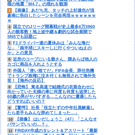
模の地震「M4.7」の揺れを観測
【画像】 あだち充、タッチの上杉達也が浅
3
倉南に告白したシーンを完全再現ｗｗｗｗｗｗ
ｗ
国立でのJリーグ開幕戦が史上最多6万3960
4
人の観客数！地上波中継＆劇的な試合展開で
SNSでも話題に
F1ドライバー達の夏休みは「みんな海だ
5
な」「南半球にスキーしに行くやついねえの
か」との意見
近所のコープにいる爺さん、隙あらば他人の
6
カゴに商品を入れようとする
外国人「使い捨てだ」FIFA会長、辞任危機
7
でトランプ政権に泣き付くも無視されて海外失
笑！【海外の反応】
【恐怖】 東名高速で結婚式の衣装合わせに
8
向かっていた夫婦の車に何度も何度も追突した
60歳の男がヤバすぎる…こんなのに遭遇したら
どうすればいいの？
【驚愕】 社長「役立たずの中年社員解雇し
9
たら若手もみんな辞めてしまった…」
【画像】 はいだしょうこ（47）「こんなオ
10
バサンでいいの…？」
FRIDAY作成のタレント＆アスリート「最新
11