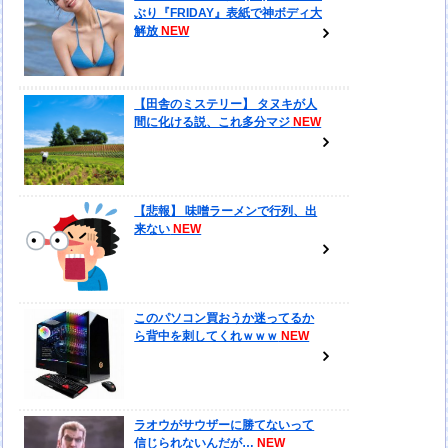
ぶり『FRIDAY』表紙で神ボディ大
解放
【田舎のミステリー】 タヌキが人
間に化ける説、これ多分マジ
【悲報】 味噌ラーメンで行列、出
来ない
このパソコン買おうか迷ってるか
ら背中を刺してくれｗｗｗ
ラオウがサウザーに勝てないって
信じられないんだが…