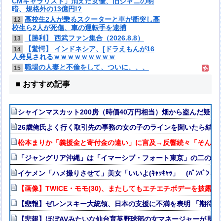
CMギャラリスト」消えた女優、旧ジャニの明
暗、規格外の13億円!?
高校生2人が乗るスクーターと車が衝突し高
12
校生ら2人が死傷、車の運転手を逮捕
【勝利】 西武ファン集合（2026.8.8）
13
【驚愕】 インドネシア、[ドラえもんが16
14
人発見されるｗｗｗｗｗｗｗｗｗ
職場の人妻と不倫をして、ついに、、、
15
■ おすすめ記事
シャインマスカット200房（時価40万円相当）畑から盗んだ疑いで男
26歳俺氏よく行く取引先の事務の女の子のラインを聞いたら結果
松本まりか「義援金と寄付金の違い」に言及→反響続々「そんな
「ジャングリア沖縄」は「イマーシブ・フォート東京」の二の舞
イケメン「ハメ撮りさせて」美女「いいよ(ｷｬｯｷｬｯ」 (ﾊﾟﾝﾊﾟﾝ→
【画像】TWICE・モモ(30)、またしてもエチエチボデーを披露ww
【悲報】ゼレンスキー大統領、日本の支援に不満を表明 「期待
【悲報】ほぼAVみたいな仙台育英野球部の女マネージャーが見つか