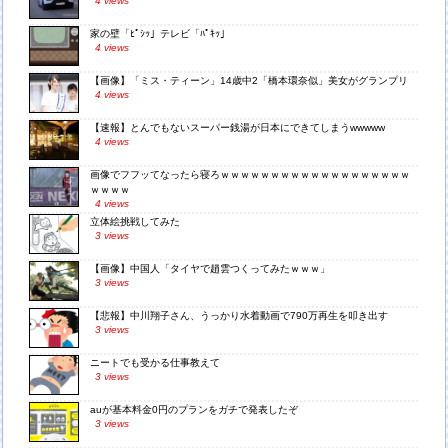
4 views
家の壁「ﾋﾟｼｯ」テレビ「ﾊﾟｷｯ」
4 views
【画像】「ミス・ティーン」14歳中2「橋本環奈似」美女がグランプリ
4 views
【速報】とんでもないスーパー銭湯が日本にできてしまうwwwww
4 views
画像でフフッてなったら寝ろｗｗｗｗｗｗｗｗｗｗｗｗｗｗｗｗｗｗｗ
ｗｗｗｗ
4 views
立体絵挑戦してみた
3 views
【画像】中国人「タイヤで趙雲つくってみたｗｗｗ」
3 views
【悲報】中川翔子さん、うっかり水着動画で790万再生を叩き出す
3 views
ニートでも受かる仕事教えて
3 views
auが基本料金0円のプランをガチで発表したぞ
3 views