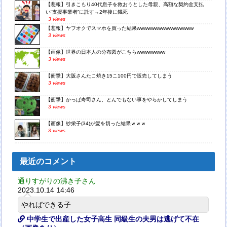
【悲報】引きこもり40代息子を救おうとした母親、高額な契約金支払
い“支援事業者”に託す→2年後に餓死
3 views
【悲報】ヤフオクでスマホを買った結果wwwwwwwwwwwwwwww
3 views
【画像】世界の日本人の分布図がこちらwwwwwwww
3 views
【衝撃】大阪さんたこ焼き15こ100円で販売してしまう
3 views
【衝撃】かっぱ寿司さん、とんでもない事をやらかしてしまう
3 views
【画像】紗栄子(34)が髪を切った結果ｗｗｗ
3 views
最近のコメント
通りすがりの沸き子さん
2023.10.14 14:46
やればできる子
中学生で出産した女子高生 同級生の夫男は逃げて不在