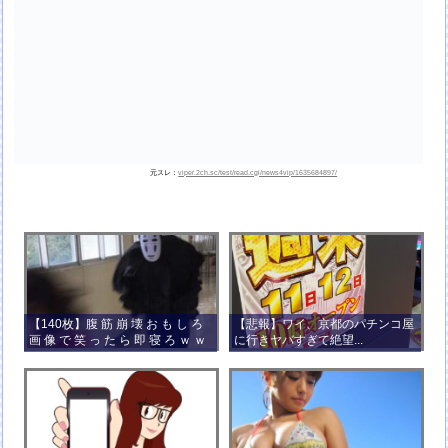
元スレ：
viper.2ch.sc/test/read.cgi/news4vip/1635684897/
【140枚】腹 筋 崩 壊 お も し ろ
【悲報】ワイ、京都のパチンコ屋
画 像 で 笑 っ た ら 即 寝 ろ ｗ ｗ
に行きヤバすぎて絶望...
ｗ ｗ ｗ ｗ ｗ ｗ ｗ ｗ ｗ ｗ