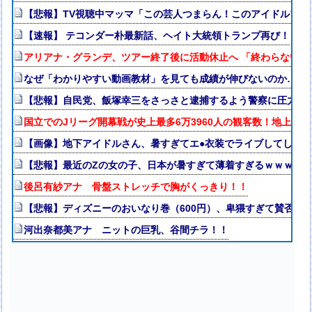
【悲報】TV視聴中マッマ「この芸人つまらん！このアイドルブサ
【速報】 テコンダー朴最新話、ヘイト大統領トランプ再び！
アリアナ・グランデ、ツアー終了後に活動休止へ 「終わらない批
なぜ「わかりやすい動画教材」を見ても成績が伸びないのか…元
【悲報】自民党、飯塚幸三をさっさと逮捕するよう警察に圧力か
国立でのJリーグ開幕戦が史上最多6万3960人の観客数！地上波
【画像】地下アイドルさん、暑すぎてエ●衣装でライブしてしま
【悲報】最近のZの女の子、日本が暑すぎて薄着すぎるｗｗｗｗ
後呂有紗アナ 骨盤ストレッチで胸がくっきり！！
【悲報】ディズニーのおいなり巻（600円）、卑猥すぎて賛否両論w
河出奈都美アナ ニットの巨乳、谷間チラ！！