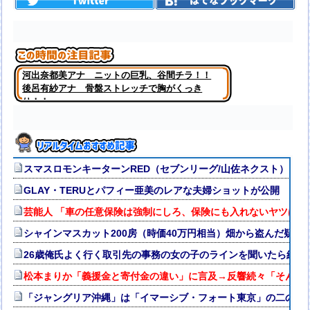
河出奈都美アナ ニットの巨乳、谷間チラ！！
後呂有紗アナ 骨盤ストレッチで胸がくっき
り！！
スマスロモンキーターンRED（セブンリーグ/山佐ネクスト）
GLAY・TERUとパフィー亜美のレアな夫婦ショットが公開
芸能人 「車の任意保険は強制にしろ、保険にも入れないヤツは運
シャインマスカット200房（時価40万円相当）畑から盗んだ疑いで男
26歳俺氏よく行く取引先の事務の女の子のラインを聞いたら結果
松本まりか「義援金と寄付金の違い」に言及→反響続々「そんな
「ジャングリア沖縄」は「イマーシブ・フォート東京」の二の舞