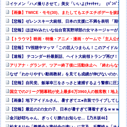
イケメン「ハメ撮りさせて」美女「いいよ(ｷｬｯｷｬｯ」 (ﾊﾟﾝﾊﾟﾝ→w
【画像】TWICE・モモ(30)、またしてもエチエチボデーを披露ww
【悲報】ゼレンスキー大統領、日本の支援に不満を表明 「期待さ
【悲報】ほぼAVみたいな仙台育英野球部の女マネージャーが見つか
【トラウマ】映画・特撮・アニメ・漫画・ゲームで「主人公がガ
【悲報】TV視聴中マッマ「この芸人つまらん！このアイドルブサ
【速報】 テコンダー朴最新話、ヘイト大統領トランプ再び！
アリアナ・グランデ、ツアー終了後に活動休止へ 「終わらない批
なぜ「わかりやすい動画教材」を見ても成績が伸びないのか…元
【悲報】自民党、飯塚幸三をさっさと逮捕するよう警察に圧力か
国立でのJリーグ開幕戦が史上最多6万3960人の観客数！地上波
【画像】地下アイドルさん、暑すぎてエ●衣装でライブしてしま
【悲報】最近のZの女の子、日本が暑すぎて薄着すぎるｗｗｗｗ
金川紗耶ちゃん、ぎっくり腰のお知らせ…【乃木坂46】
松本まりか「義援金と寄付金の違い」に言及→反響続々「そんな